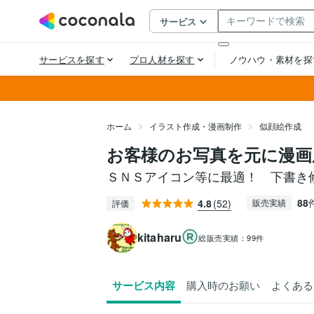
ホーム
イラスト作成・漫画制作
似顔絵作成
お客様のお写真を元に漫画
ＳＮＳアイコン等に最適！ 下書き
88
4.8
(52)
販売実績
評価
kitaharu
総販売実績：
99件
サービス内容
購入時のお願い
よくある