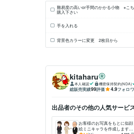
難易度の高いor手間のかかる小物 ※こ
購入下さい
手を入れる
背景色カラーに変更 2枚目から
kitaharu
本人確認
機密保持契約(NDA)
99
4.9
総販売実績
評価
フォロ
出品者のその他の人気サービ
お客様のお写真をもとに似顔
絵ミニキャラを作成します S