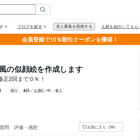
会員登録で10％割引クーポンを獲得！
風の似顔絵を作成します
修正2回までＯＫ！
件
4
枠 / お願い中：
0
人
残り
質問
評価・感想
お気に入り（59）