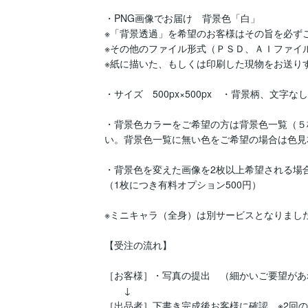
・PNG画像でお届け　背景色「白」　

※「背景透過」を希望のお客様はその旨を必ず
※その他のファイル形式（ＰＳＤ、ＡＩファイ
※紙に描いた、もしくは印刷した現物をお送り
・サイズ　500px×500px　・背景柄、文字なし
・背景色カラーをご希望の方は背景色一覧（５
い。背景色一覧に無い色をご希望の場合は色見
・背景色を変えた画像を2枚以上希望される場合
（1枚につき有料オプション500円）

※ミニキャラ（全身）は別サービスとなりました
【受注の流れ】

［お客様］・写真の提出　（細かいご要望があ
　　↓

［出品者］下書き完成後お客様に確認　※2回