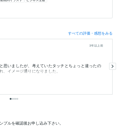
すべての評価・感想をみる
3年以上前
こ
と思いましたが、考えていたタッチとちょっと違ったの
私
れ、イメージ通りになりました。
首
けたのですが、もう一度書き...
も
出
ンプルを確認後お申し込み下さい。
