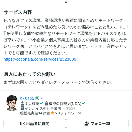
サービス内容
色々なオフィス環境、業務環境が複雑に関るためリモートワーク
（テレワーク）をどう進めたら良いのかお悩みのことと思います。I
Tを使用し安価で効率的なリモートワーク環境をアドバイスできれ
ば幸いです。中小企業／個人事業主の皆さんの業務内容に応じたテ
レワーク像、アドバイスできればと思います。ビデオ、音声チャッ
https://coconala.com/services/2523839
購入にあたってのお願い
まずはお困りごとをダイレクトメッセージで送信ください。
d78152
本人確認
機密保持契約(NDA)
インボイス発行事業者
未登録
総販売実績
14
評価
5.0
フォロワー
20
出品者に質問
フォロー
20