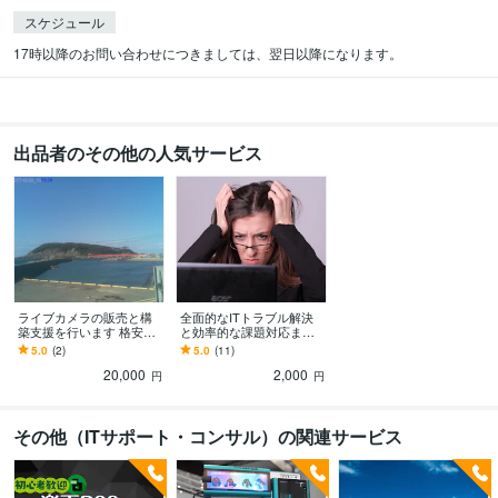
スケジュール
17時以降のお問い合わせにつきましては、翌日以降になります。
出品者のその他の人気サービス
ライブカメラの販売と構
全面的なITトラブル解決
築支援を行います 格安SI
と効率的な課題対応ます
Mで安価にビジネスのサー
専門的なサポートで安心
5.0
(2)
5.0
(11)
ビスとして設置してみま
のITソリューション
20,000
2,000
せんか
円
円
その他（ITサポート・コンサル）の関連サービス