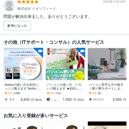
2022年10月18日
株式会社 クオリフィード
問題が解決出来ました。ありがとうございます。
参考になった
その他（ITサポート・コンサル）の人気サービス
Notionの使い方を60分じ
パソコンの使い方、いろ
パソコン苦手な方の味方
っくり教えます Notion AI
いろ教えます ★顔出し不
｜困り事サポートします
活用を徹底サポート！認
要！操作の悩みを解決♪
やり方がわからない、設
5.0
(166)
5.0
(15)
5.0
(3)
定コンサルの個別指導
定ができないなどご相談
6,500
1,500
2,000
ください◎
栗本｜ Notion公認コンサルタント
しぁお（Xiao）
MICHI☺︎
円
/60分
円
/30分
円
お気に入り登録が多いサービス