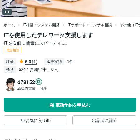
1/1
ホーム
IT相談・システム開発
ITサポート・コンサル相談
その他（I
ITを使用したテレワーク支援します
ITを安価に簡素にスピーディに。
電話相談
5.0
(1)
1
件
評価
販売実績
5
枠 / お願い中：
0
人
残り
d78152
総販売実績：
14件
電話予約を申込む
お気に入り(9)
出品者に質問