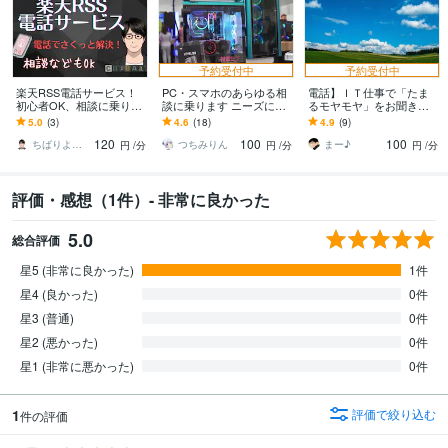
予約受付中
予約受付中
楽天RSS電話サービス！
PC・スマホのあらゆる相
電話】ＩＴ仕事で「たま
初心者OK、相談に乗りま
談に乗ります ニーズに合
るモヤモヤ」をお聞きし
す いつでも好きなタイミ
わせて迅速に問題解決を
ます ちょっとデトックス
5.0
(3)
4.6
(18)
4.9
(9)
ングでさくっと対応しま
致します。
しませんか？愚痴、悩み
120
100
100
す！！
なんでもＯＫ！
ちばりよ＠株専業デイトレーダー
つちみりん
まー♪
円
/分
円
/分
円
/分
評価・感想（1件）- 非常に良かった
5.0
総合評価
星5 (非常に良かった)
1件
星4 (良かった)
0件
星3 (普通)
0件
星2 (悪かった)
0件
星1 (非常に悪かった)
0件
1
評価で絞り込む
件の評価