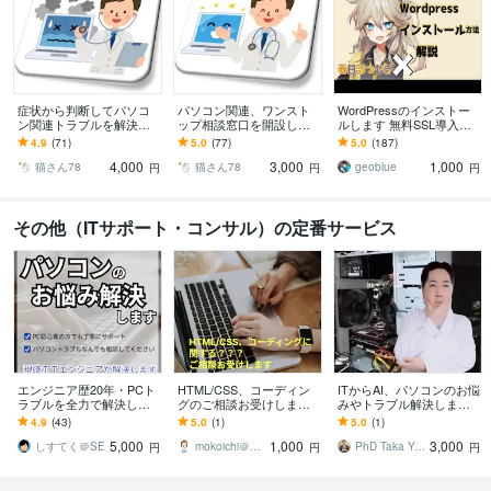
症状から判断してパソコ
パソコン関連、ワンスト
WordPressのインストー
ン関連トラブルを解決し
ップ相談窓口を開設して
ルします 無料SSL導入を
ます パソコン本体はもち
います 素朴な疑問から、
含め難しいサーバーの操
4.9
(71)
5.0
(77)
5.0
(187)
ろん、周辺機器、ネット
機種選定、ソフト選定、
作など代わってお手伝い
4,000
3,000
1,000
ワークも対応します。
ネットワークまで
猫さん78
猫さん78
geoblue
円
円
円
その他（ITサポート・コンサル）の定番サービス
エンジニア歴20年・PCト
HTML/CSS、コーディン
ITからAI、パソコンのお悩
ラブルを全力で解決しま
グのご相談お受けします
みやトラブル解決します
す メール設定・ソフトの
お気軽に相談して解決の
現役技術者で博士(工学)号
4.9
(43)
5.0
(1)
5.0
(1)
バージョンアップ・PC購
糸口を見つけます。
保持者がやさしく対処法
5,000
1,000
3,000
入アドバイスも！
をお伝え！
しすてく＠SE
mokoichi＠web制作・コーダー
PhD Taka Yonemura
円
円
円