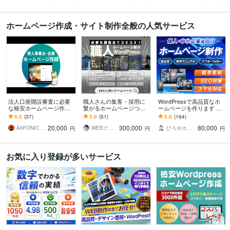
ホームページ作成・サイト制作全般の人気サービス
法人口座開設審査に必要
職人さんの集客・採用に
WordPressで高品質なホ
な格安ホームページ作成
繋がるホームページつく
ームページを作ります シ
します 法人銀行口座開設
ります 大手ホームページ
ンプル/SEO/ホームペー
5.0
(37)
5.0
(51)
5.0
(164)
審査、webサイト作成、コ
制作会社で7年で200社以
ジ/おしゃれ/スタイリッシ
20,000
300,000
80,000
ーポレートサイトに
上の制作実績！
ュ
AirPONIC JOHN（ジョン）
WEBクリエイター ヨシ
ひろ＠ホームページ制作
円
円
円
お気に入り登録が多いサービス