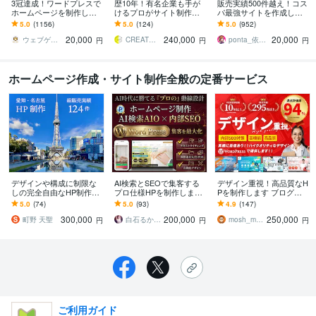
3冠達成！ワードプレスで
歴10年！有名企業も手が
販売実績500件越え！コス
ホームページを制作しま
けるプロがサイト制作し
パ最強サイトを作成しま
す WEB制作＆デザイン部
ます 初心者でも安心★ヒ
す 起業、副業、ブログ！
5.0
(1156)
5.0
(124)
5.0
(952)
門1位（販売数・評価数・
アリング重視・要望に沿
WPで更新楽々！オリジナ
20,000
240,000
20,000
お気に入り数）
って柔軟に対応可能
ルデザイン可能
ウェブゲート
CREATORSZERO
ponta_依頼多数のため返信遅れます
円
円
円
ホームページ作成・サイト制作全般の定番サービス
デザインや構成に制限な
AI検索とSEOで集客する
デザイン重視！高品質なH
しの完全自由なHP制作し
プロ仕様HPを制作します
Pを制作します ブログ機
ます 予算約30万円のHP制
丸投げOK！プロの動線設
能付き。SEOに強いHPを
5.0
(74)
5.0
(93)
4.9
(147)
作でNo.1を目指す会社で
計でワードプレスのホー
制作します。
300,000
200,000
250,000
す
ムページを！
町野 天聖
白石るか｜高品質な寄り添いHP制作
mosh_mosh
円
円
円
ご利用ガイド