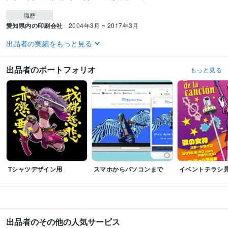
職歴
愛知県内の印刷会社
2004年3月 ~ 2017年3月
出品者の実績をもっと見る
受賞歴
K市納涼まつりポスターデザインコンペ採用
出品者のポートフォリオ
もっと見る
資格・検定
MUD協会・メディア・ユニバーサルデザイン・2級ディレクター
取得年 :
2015年
JADP認定メンタル心理カウンセラー
取得年 : 2018年
JADP認定上級心理カウンセラー
取得年 : 2018年
上級心理カウンセラー
取得年 : 2018年
プログラミング言語・フレームワーク
CSS:6年
HTML:6年
JavaScript:6年
Tシャツデザイン用
スマホからパソコンまで
イベントチラシ
ビジネス・クリエイティブツール
Google スプレッドシート:2年
ChatGPT:1年
Adobe Firefly:1年
Adobe Photoshop:25年
Adobe Premiere Pro:5年
Adobe Illustrator:25年
Adobe InDesign:15年
Live2D:1年
Adobe After Effects:3年
Adobe Audition:3年
出品者のその他の人気サービス