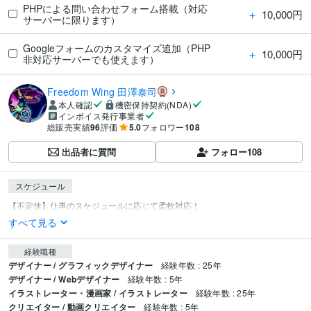
PHPによる問い合わせフォーム搭載（対応
＋
10,000円
サーバーに限ります）
Googleフォームのカスタマイズ追加（PHP
＋
10,000円
非対応サーバーでも使えます）
Freedom Wing 田澤泰司
本人確認
機密保持契約(NDA)
インボイス発行事業者
総販売実績
96
評価
5.0
フォロワー
108
出品者に質問
フォロー
108
スケジュール
すべて見る
経験職種
デザイナー / グラフィックデザイナー
経験年数 : 25年
デザイナー / Webデザイナー
経験年数 : 5年
イラストレーター・漫画家 / イラストレーター
経験年数 : 25年
クリエイター / 動画クリエイター
経験年数 : 5年