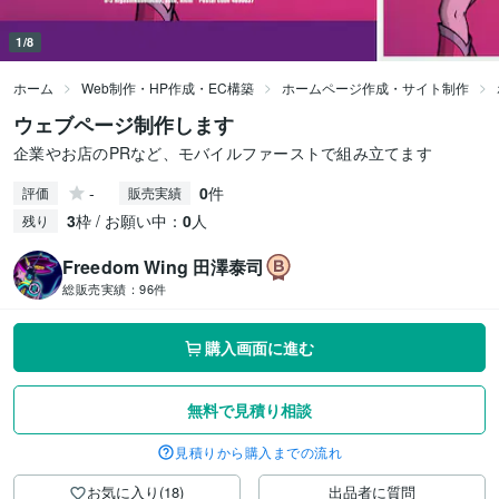
1/8
ホーム
Web制作・HP作成・EC構築
ホームページ作成・サイト制作
ウェブページ制作します
企業やお店のPRなど、モバイルファーストで組み立てます
-
0
件
評価
販売実績
3
枠 / お願い中：
0
人
残り
Freedom Wing 田澤泰司
総販売実績：
96件
購入画面に進む
無料で見積り相談
見積りから購入までの流れ
お気に入り(18)
出品者に質問