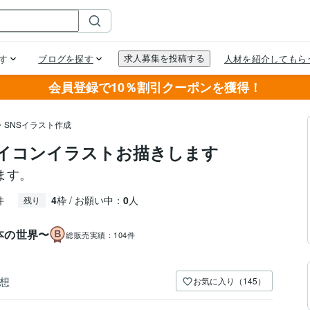
会員登録で10％割引クーポンを獲得！
・SNSイラスト作成
イコンイラストお描きします
ます。
件
4
枠 / お願い中：
0
人
残り
本の世界〜
総販売実績：
104件
想
お気に入り（145）