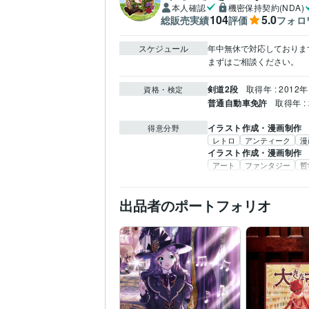
本人確認
機密保持契約(NDA)
104
5.0
総販売実績
評価
フォロ
スケジュール
年中無休で対応しております。
まずはご相談ください。
剣道2段
取得年 : 2012年
資格・検定
普通自動車免許
取得年 : 
イラスト作成・漫画制作
得意分野
レトロ
アンティーク
漫
イラスト作成・漫画制作
アート
ファンタジー
哲
出品者のポートフォリオ