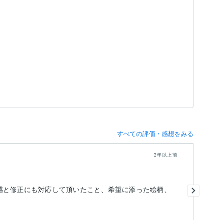
すべての評価・感想をみる
3年以上前
こ
感と修正にも対応して頂いたこと、希望に添った絵柄、
上
画
か
も
ま