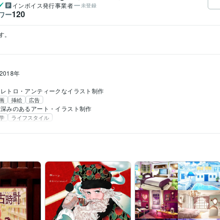
インボイス発行事業者
未登録
120
ワー


2018年
レトロ・アンティークなイラスト制作
画
挿絵
広告
深みのあるアート・イラスト制作
学
ライフスタイル