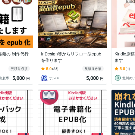
書籍の 制作代行
InDesign等からリフロー型epub
Kindle
を作ります
ます
5.0
5.0
見積り必須
(28)
見積り必須
(1)
5,000
5,000
ブランディング 出版専門家 街のウェブ屋
サン66
北川め
円
円