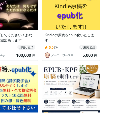
げしてください！あな
Kindleの原稿をepub化いたしま
書籍出版します
す
5.0
見積り必須
(3)
見積り必須
100,000
5,000
ring
メーコ・ワーママ
円
円