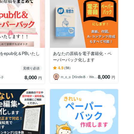
原稿をepub化＆PBいたし
あなたの原稿を電子書籍化・ペ
ーパーバック化します
4.9
(58)
見積り必須
8,000
8,000
m_o_o【Kindle本・Web制作】
円
い子
円