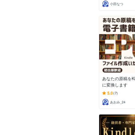
小田なつ
あなたの原稿をKi
に変換します
5.0
(7)
あおみ_24