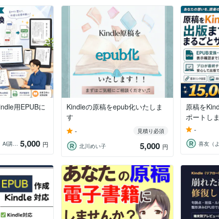
dle用EPUBに
Kindleの原稿をepub化いたしま
原稿をKi
す
ポートし
-
-
見積り必須
5,000
喜友（よしと） AI講師、ITコンサル
円
5,000
北川めい子
円