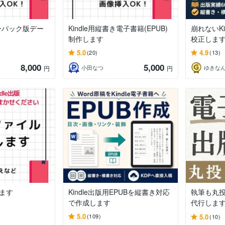
ーバック版デー
Kindle用縦書き電子書籍(EPUB)
崩れないKi
制作します
校正しま
5.0
4.9
(20)
(13)
8,000
5,000
小田なつ
円
円
します
Kindle出版用EPUBを縦書き対応
執筆も丸投げ
で作成します
代行しま
5.0
5.0
(109)
(10)