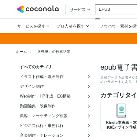
ホーム
「EPUB」の検索結果
epub電子
すべてのカテゴリ
イラスト作成・漫画制作
原稿データを縦書きや装
めたサポートもあり、
デザイン制作
カテゴリタイ
Web制作・HP作成・EC構築
動画編集・映像制作
集客・マーケティング相談
Kindle本表紙・本
ビジネス代行・事務代行
表紙デザイン作成
音楽制作・ナレーション