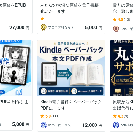
le原稿をEPUB
あたなの大切な原稿を電子書籍
貴方の原稿
化いたします
化）致し
-
4.8
(13)
27,000
5,000
プロテア社ななえ
円
円
Leiz出
PUBを制作しま
Kindle電子書籍をペーパーバック
原稿からK
PDFにします
出版代行
5.0
4.3
(141)
(9)
5,000
12,000
房
円
octn出版 長友
octn
円