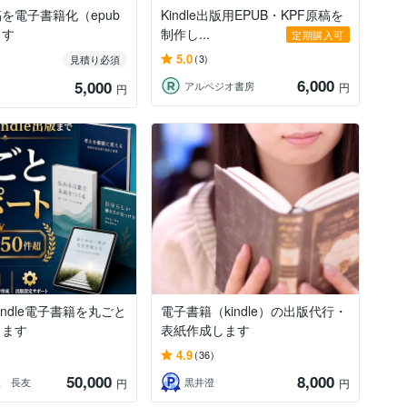
を電子書籍化（epub
Kindle出版用EPUB・KPF原稿を
ます
制作し...
定期購入可
5.0
(3)
見積り必須
6,000
5,000
アルペジオ書房
円
版
円
indle電子書籍を丸ごと
電子書籍（kindle）の出版代行・
します
表紙作成します
4.9
(36)
50,000
8,000
出版 長友
黒井澄
円
円