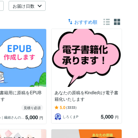
お届け日数
おすすめ順
電子書籍用に原稿をEPUB
あなたの原稿をKindle向け電子書
ます
籍化いたします
5.0
(3333)
見積り必須
5,000
5,000
しろくまP
円
森猫まめ｜繊細さんの森猫出版
円