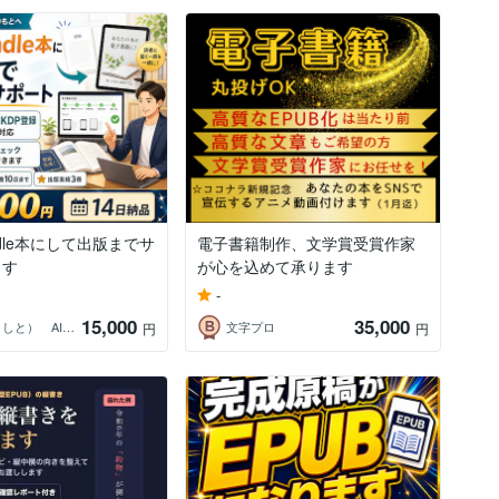
ndle本にして出版までサ
電子書籍制作、文学賞受賞作家
ます
が心を込めて承ります
-
15,000
35,000
喜友（よしと） AI講師、ITコンサル
文字プロ
円
円