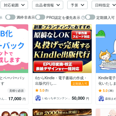
対応範囲
出品者情報
予算
日時指定
満枠非表示
PRO認定を優先表示
定期購入可
示
Bとペーパーバッ
0からKindle・電子書籍の作成・
Kindle
ます
出版代行し...
化いたし
定期購入可
5.0
5.0
(5)
見積り必須
(36)
50,000
17,000
いぬっち＠コンテンツ×仕組み化副業のプロ
円
森猫まめ｜繊細さんの森猫出版
円