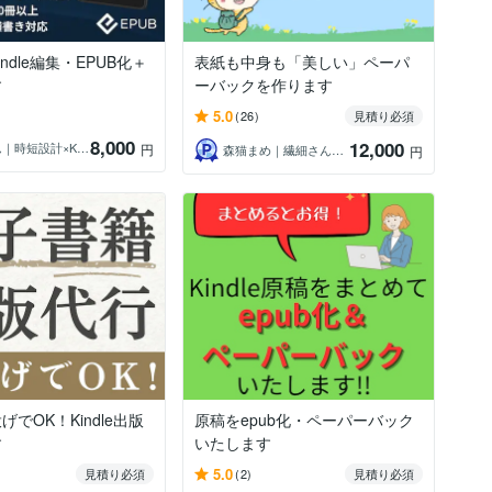
ndle編集・EPUB化＋
表紙も中身も「美しい」ペーパ
す
ーバックを作ります
5.0
(26)
見積り必須
8,000
12,000
ゆきなん｜時短設計×Kindle専門家
円
森猫まめ｜繊細さんの森猫出版
円
でOK！Kindle出版
原稿をepub化・ペーパーバック
す
いたします
5.0
見積り必須
(2)
見積り必須