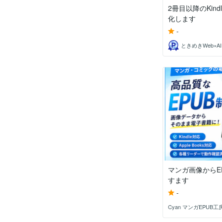
2冊目以降のKind
化します
-
ときめきWeb×AI
マンガ画像からE
すます
-
Cyan マンガEPUB工