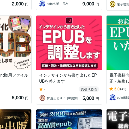
2,000
9,000
octn出版 長友
円
円
ndle用ファイル
インデザインから書き出したEP
電子書籍向
UBを整えます
正・編集
5.0
-
(41)
見積り必須
5,000
5,000
octn
円
村山とまり／印刷物制作・画像修正・DTP
円