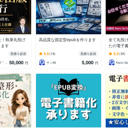
上！執筆丸投げ
高品質な固定型epubを作ります
全て丸投
します
たの電子
5.0
5.0
見積り必須
(19)
見積り必須
(33)
50,000
5,000
晴虹社＠＂丸投げ＂書籍を執筆から制作代行
サン66
Nano Sp
円
円