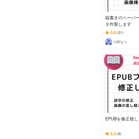
縦書きのペーパ
タ作製します
5.0
(21)
小田なつ
EPUBを修正致
5.0
(6)