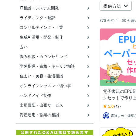
提供方法
IT相談・システム開発
ライティング・翻訳
378
件中
1 - 60
件表
コンサルティング・士業
生成AI活用・開発・制作
占い
悩み相談・カウンセリング
学習指導・資格・キャリア相談
住まい・美容・生活相談
オンラインレッスン・習い事
電子書籍のEPU
ハンドメイド制作
クセットで作り
出張撮影・出張サービス
5.0
(12)
資産運用・副業の相談