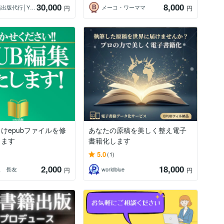
30,000
8,000
電子書籍出版代行│Y Library
メーコ・ワーママ
円
円
けepubファイルを修
あなたの原稿を美しく整え電子
します
書籍化します
5.0
(1)
2,000
18,000
出版 長友
worldblue
円
円