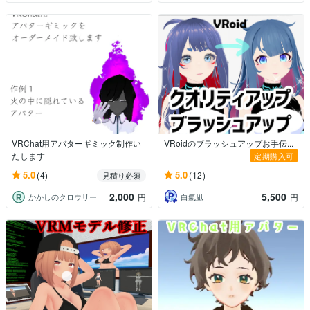
VRChat用アバターギミック制作い
VRoidのブラッシュアップお手伝...
たします
定期購入可
5.0
5.0
(4)
(12)
見積り必須
2,000
5,500
かかしのクロウリー
白氣凪
円
円