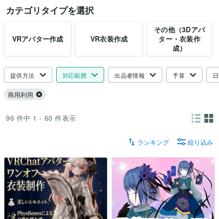
カテゴリタイプを選択
その他（3Dアバ
VRアバター作成
VR衣装作成
ター・衣装作
成）
提供方法
対応範囲
出品者情報
予算
日
商用利用
96
件中
1 - 60
件表示
ランキング
絞り込み