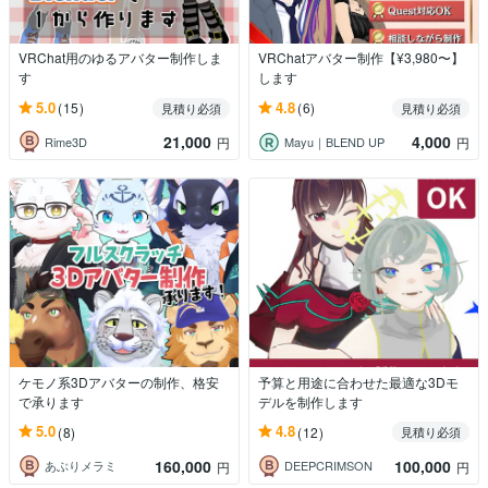
VRChat用のゆるアバター制作しま
VRChatアバター制作【¥3,980〜】
す
します
5.0
4.8
(15)
(6)
見積り必須
見積り必須
21,000
4,000
Rime3D
Mayu｜BLEND UP
円
円
ケモノ系3Dアバターの制作、格安
予算と用途に合わせた最適な3Dモ
で承ります
デルを制作します
5.0
4.8
(8)
(12)
見積り必須
160,000
100,000
あぶりメラミ
DEEPCRIMSON
円
円