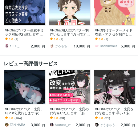
VRChatアバター改変ギミ
VRChat用人型アバター制
VRC向けオーダーメイド
ック対応代行致します 早
作いたします 1万円でオー
衣装・アクセを制作しま
い、安い、理想をモット
ダーメイドアバター作れ
す デフォルメ系からリア
5.0
(1)
5.0
(1)
5.0
(1)
ーにおつくりいたします
ます
ル調までアクセサリー1つ
2,000
10,000
5,000
から対応可能！
10Ru_
ごろもちゃん
DochuiMoka
円
円
円
レビュー高評価サービス
VRChatのアバター改変、
VRChatのアバター改変の
VRChatのアバター改変を
Quest化代行します 衣装
代行をいたします 「あな
代行致します 早い！安
等のModular Avatar対応も
たのなりたい姿」を叶え
い！をモットーにあなた
5.0
(164)
5.0
(30)
5.0
(21)
承ります！
ませんか？アバター改変
の理想を叶えます。
3,000
2,000
2,000
お手伝い！
TANIHARA
kaoruco_vrc（かおるこ）
そうきゅうちゃん
円
円
円