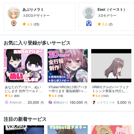
あぶりメラミ
East（イースト）
３DCGデザイナー
３Dモデラー
4.9
(23)
5.0
(2)
お気に入り登録が多いサービス
あなたのアバター、ぬい
VTuber/VRC向け3Dアバタ
VRMモデルのパーフェク
にします 自作ワールドに
ー作ります 最短納期1ヶ
トシンク実装を代行しま
置いてもよし、持ち歩い
月！立体に拘った高品質
す 貴方のアバターに
5.0
(69)
4.8
(18)
5.0
(103)
てもよし
モデルをプロが作りま
「生」の表情を。非VRoid
20,000
160,000
5,000
す！
製モデル大歓迎！
Ampoule Multiverse
紫桃ゆかり
シドウミツキ
円
円
円
注目の新着サービス