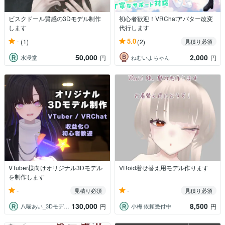
ビスクドール質感の3Dモデル制作
初心者歓迎！VRChatアバター改変
します
代行します
-
5.0
(1)
(2)
見積り必須
50,000
2,000
水浸堂
ねむいよちゃん
円
円
VTuber様向けオリジナル3Dモデル
VRoid着せ替え用モデル作ります
を制作します
-
-
見積り必須
見積り必須
130,000
8,500
八噛あい_3Dモデラー
小梅 依頼受付中
円
円