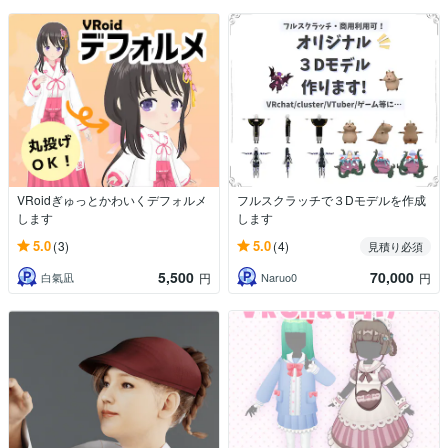
VRoidぎゅっとかわいくデフォルメ
フルスクラッチで３Dモデルを作成
します
します
5.0
5.0
(3)
(4)
見積り必須
5,500
70,000
白氣凪
Naruo0
円
円