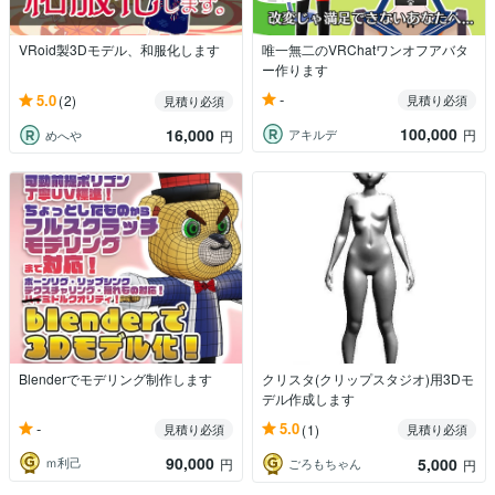
VRoid製3Dモデル、和服化します
唯一無二のVRChatワンオフアバタ
ー作ります
-
5.0
(2)
見積り必須
見積り必須
100,000
16,000
アキルデ
円
めへや
円
Blenderでモデリング制作します
クリスタ(クリップスタジオ)用3Dモ
デル作成します
-
5.0
見積り必須
(1)
見積り必須
90,000
5,000
ｍ利己
円
ごろもちゃん
円