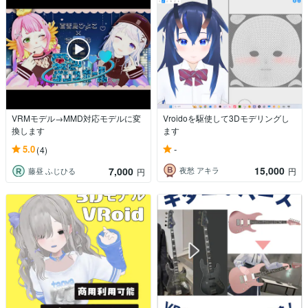
VRMモデル→MMD対応モデルに変
Vroidoを駆使して3Dモデリングし
換します
ます
-
5.0
(4)
15,000
7,000
夜愁 アキラ
円
藤昼 ふじひる
円