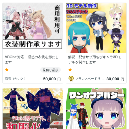
VRChat対応 理想の衣装を形にし
解説・配信サブ用ちびキャラ3Dモ
ます
デルを制作します
-
-
見積り必須
50,000
30,000
海音（かいと）
ブランスペードリーフ
円
円