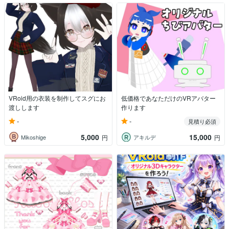
VRoid用の衣装を制作してスグにお
低価格であなただけのVRアバター
渡しします
作ります
-
-
見積り必須
5,000
15,000
Mikoshige
アキルデ
円
円