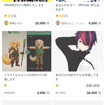
VRoid3Dモデル制作いたします
あなたのギター、VRChatに持ち込
めます
5.0
5.0
(5)
(7)
25,000
4,500
夜鳴かすか
戌元わんこ（ショップみしま）
円
円
イラストからキャラの3Dモデル作
自分だけの3Dモデルを作成してま
成します
す
-
-
見積り必須
3,000
30,000
emuinuzo
ゆづゆか
円
円