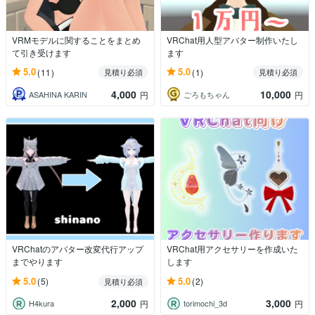
VRMモデルに関することをまとめ
VRChat用人型アバター制作いたし
て引き受けます
ます
5.0
5.0
(11)
(1)
見積り必須
見積り必須
4,000
10,000
ASAHINA KARIN
ごろもちゃん
円
円
VRChatのアバター改変代行アップ
VRChat用アクセサリーを作成いた
までやります
します
5.0
5.0
(5)
(2)
見積り必須
2,000
3,000
H4kura
torimochi_3d
円
円