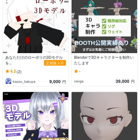
あなただけのローポリの3Dモデル
Blenderで3Dキャラクターを制作い
を...
たします
定期購入可
-
4.5
(2)
39,000
9,000
nenga
円
kasou_hakuya
円