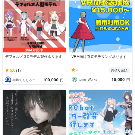
満枠対応中
デフォルメ３Dモデル製作承ります
VRM向け衣装モデリング承ります
-
5.0
(1)
見積り必須
15,000
100,000
tomo_Works
円
赤崎でんじろー
円