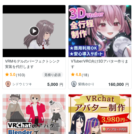
VRMモデルのパーフェクトシンク
VTuber/VRC向け3Dアバター作りま
実装を代行します
す
5.0
4.8
(103)
(18)
見積り必須
5,000
160,000
シドウミツキ
紫桃ゆかり
円
円