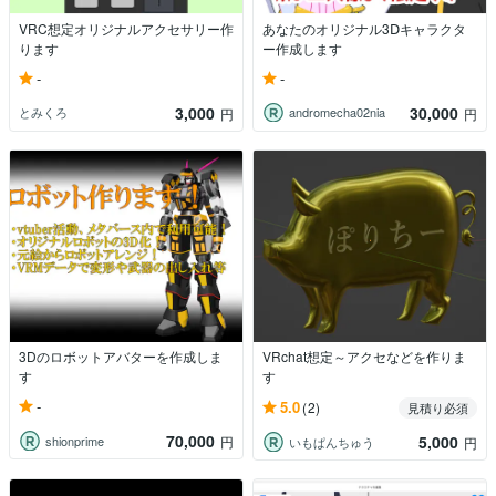
VRC想定オリジナルアクセサリー作
あなたのオリジナル3Ⅾキャラクタ
ります
ー作成します
-
-
3,000
30,000
とみくろ
andromecha02nia
円
円
3Dのロボットアバターを作成しま
VRchat想定～アクセなどを作りま
す
す
-
5.0
(2)
見積り必須
70,000
5,000
shionprime
円
いもぱんちゅう
円