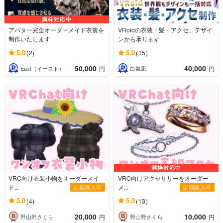
満枠対応中
アバター完全オーダーメイド衣装を
VRoidの衣装・髪・アクセ、デザイ
制作いたします
ンから承ります
5.0
5.0
(2)
(15)
50,000
40,000
East（イースト）
白氣凪
円
円
満枠対応中
VRC向け衣装小物をオーダーメイ
VRC向けアクセサリーをオーダー
ド...
メ...
定期購入可
定期購入可
5.0
5.0
(4)
(13)
20,000
10,000
野山野さくら
野山野さくら
円
円