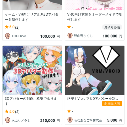
ゲーム・VR向けリアル系3Dアバタ
VRC向け衣装をオーダーメイドで制
ーを制作します
作します
-
5.0
(2)
見積り必須
100,000
100,000
野山野さくら
円
TORO278
円
3Dアバターの制作、格安で承りま
格安！Vroidで３Dアバターを制...
す
定期購入可
-
5.0
(2)
5,000
210,000
ちなあなご＠株式会社Talerium
円
あぶりメラミ
円