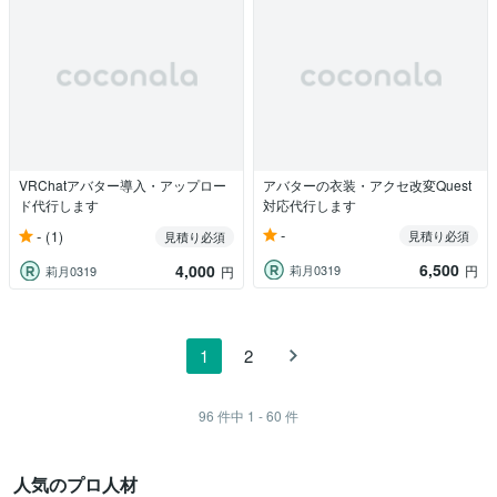
VRChatアバター導入・アップロー
アバターの衣装・アクセ改変Quest
ド代行します
対応代行します
-
-
(1)
見積り必須
見積り必須
6,500
4,000
莉月0319
円
莉月0319
円
1
2
96
件中
1 - 60
件
人気のプロ人材