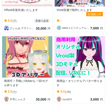
VRoid衣装作成いたします
Vroid安価で制作いたします
定期購入可
-
5.0
(7)
見積り必須
7,000
35,000
MeGスピリチュアルイラストレーター
円
ぴょんぬ デザインのひと
円
商用可！手軽にVtuberも！3Dモデ
商用込！オリジナルアバター作りま
ル作ります
す
5.0
5.0
(1)
(10)
35,000
3,000
芹雫にゃん子
mzn874
円
円