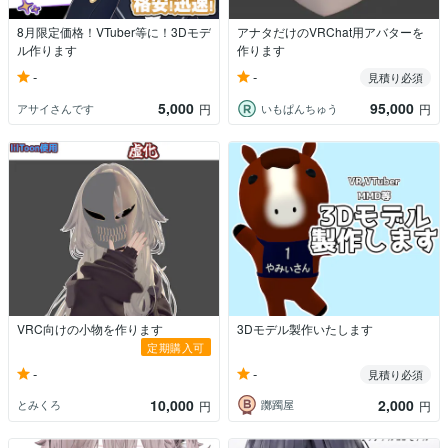
8月限定価格！VTuber等に！3Dモデ
アナタだけのVRChat用アバターを
ル作ります
作ります
-
-
見積り必須
5,000
95,000
アサイさんです
いもぱんちゅう
円
円
VRC向けの小物を作ります
3Dモデル製作いたします
定期購入可
-
-
見積り必須
10,000
2,000
とみくろ
躑躅屋
円
円