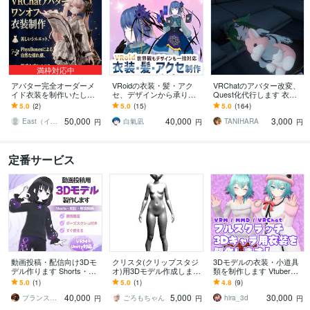
満枠対応中
アバター完全オーダーメ
VRoidの衣装・髪・アク
VRChatのアバター改変、
イド衣装を制作いたしま
セ、デザインから承りま
Quest化代行します 衣装
す Booth販売衣装クリエイ
す ニッチ・特殊な物・変
等のModular Avatar対応も
5.0
(2)
5.0
(15)
5.0
(164)
ターが依頼者の要望を叶
わったものも気兼ねなく
承ります！
50,000
40,000
3,000
えます
ご相談ください
East（イースト）
白氣凪
TANIHARA
円
円
円
定番サービス
動画投稿・配信向け3Dモ
クリスタ(クリップスタジ
3Dモデルの衣装・小道具
デル作ります Shorts・解
オ)用3Dモデル作成します
類を制作します Vtuber・V
説・VTuber対応
クリップスタジオ用の小
RC等で使用できる3D衣
5.0
(1)
5.0
(1)
4.8
(9)
道具を3Dで作成いたしま
装・小道具類の制作
40,000
5,000
30,000
す。
ブランスペードリーフ
ごろもちゃん
hira_3d
円
円
円