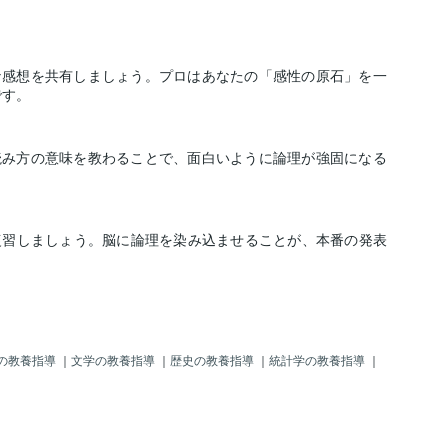
な感想を共有しましょう。プロはあなたの「感性の原石」を一
です。
読み方の意味を教わることで、面白いように論理が強固になる
復習しましょう。脳に論理を染み込ませることが、本番の発表
の教養指導
｜
文学の教養指導
｜
歴史の教養指導
｜
統計学の教養指導
｜