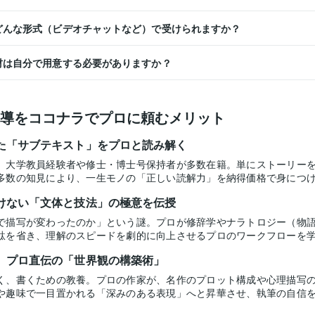
はどんな形式（ビデオチャットなど）で受けられますか？
教材は自分で用意する必要がありますか？
導をココナラでプロに頼むメリット
た「サブテキスト」をプロと読み解く
、大学教員経験者や修士・博士号保持者が多数在籍。単にストーリー
多数の知見により、一生モノの「正しい読解力」を納得価格で身につ
けない「文体と技法」の極意を伝授
で描写が変わったのか」という謎。プロが修辞学やナラトロジー（物語論
駄を省き、理解のスピードを劇的に向上させるプロのワークフローを
、プロ直伝の「世界観の構築術」
く、書くための教養。プロの作家が、名作のプロット構成や心理描写
や趣味で一目置かれる「深みのある表現」へと昇華させ、執筆の自信