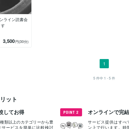
オンライン読書会
ます
3,500
円
(30分)
1
5
件中
1 - 5
件
リット
較してお得
オンラインで完
40種類以上のカテゴリーから豊
サービス提供はすべ
なサービスを簡単に比較検討
ン上で行います。時