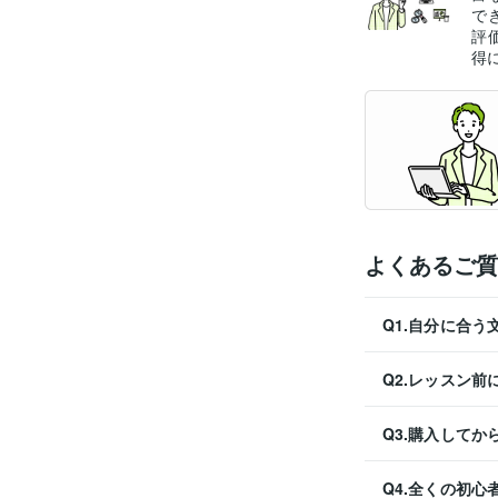
で
評
得
よくあるご質
Q1.自分に合
Q2.レッスン
Q3.購入して
Q4.全くの初