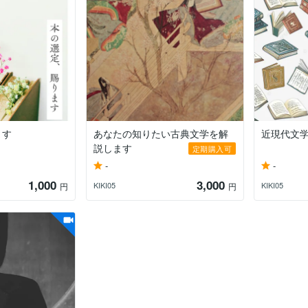
ます
あなたの知りたい古典文学を解
近現代文
説します
定期購入可
-
-
1,000
3,000
KIKI05
KIKI05
円
円