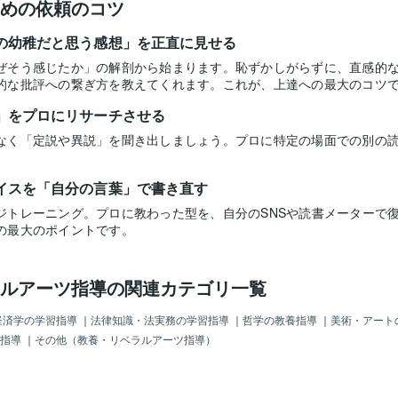
めの依頼のコツ
の幼稚だと思う感想」を正直に見せる
ぜそう感じたか」の解剖から始まります。恥ずかしがらずに、直感的
的な批評への繋ぎ方を教えてくれます。これが、上達への最大のコツ
」をプロにリサーチさせる
なく「定説や異説」を聞き出しましょう。プロに特定の場面での別の
イスを「自分の言葉」で書き直す
ジトレーニング。プロに教わった型を、自分のSNSや読書メーターで
の最大のポイントです。
ルアーツ指導の関連カテゴリ一覧
経済学の学習指導
｜
法律知識・法実務の学習指導
｜
哲学の教養指導
｜
美術・アート
指導
｜
その他（教養・リベラルアーツ指導）