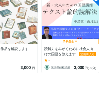
予約受付中
学作品を解説します
読解力をみがくために社会人向
けの国語を教えます
定期購入可
-
3,000
3,000
国語探偵相談所
円
円
(90分)