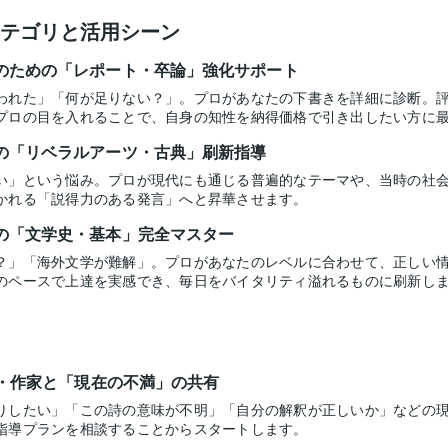
テゴリと活用シーン
のための「レポート・卒論」強化サポート
われた」「何が足りない？」。プロがあなたの下書きを詳細に診断。
プロの目を入れることで、自身の知性を納得価格で引き出したい方に
の「リベラルアーツ・古典」刷新指導
い」という悩み。プロが現代にも通じる普遍的なテーマや、当時の社
かれる「説得力のある発言」へと昇華させます。
の「文学史・基本」完全マスター
？」「海外文学が難解」。プロがあなたのレベルに合わせて、正しい
のペースで上達を実感でき、毎日をバイタリティ溢れるものに刷新し
・作家と「現在の不満」の共有
りしたい」「この詩の意味が不明」「自分の解釈が正しいか」などの
指導プランを相談することからスタートします。