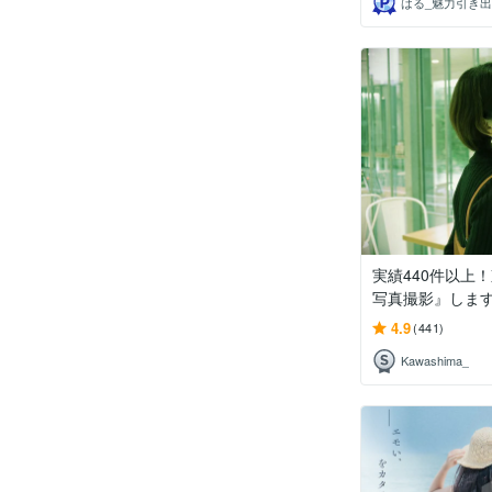
実績440件以上
写真撮影』しま
4.9
(441)
Kawashima_