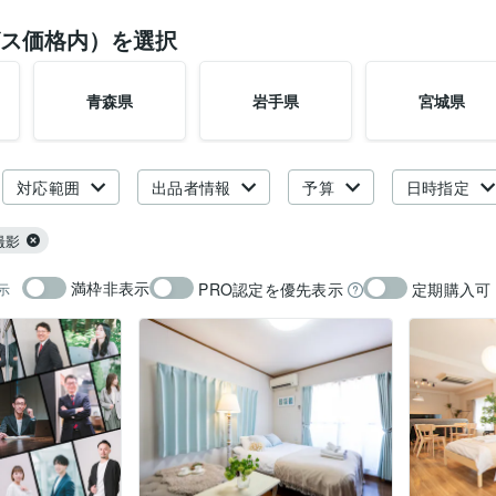
ス価格内）を選択
青森県
岩手県
宮城県
対応範囲
出品者情報
予算
日時指定
撮影
満枠非表示
PRO認定を優先表示
定期購入可
示