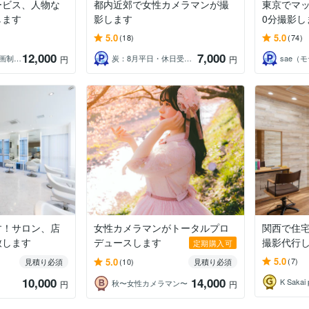
ービス、人物な
都内近郊で女性カメラマンが撮
東京でマ
します
影します
0分撮影し
5.0
5.0
(18)
(74)
12,000
7,000
Proto【写真・動画制作】
炭：8月平日・休日受付中
円
円
す！サロン、店
女性カメラマンがトータルプロ
関西で住
致します
デュースします
撮影代行
定期購入可
5.0
5.0
(7)
見積り必須
(10)
見積り必須
10,000
14,000
K Sakai 
秋〜女性カメラマン〜
円
円