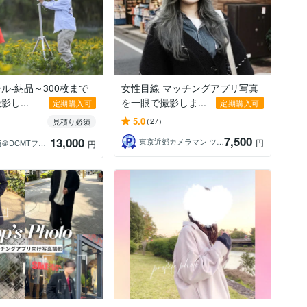
ル-納品～300枚まで
女性目線 マッチングアプリ写真
し...
を一眼で撮影しま...
定期購入可
定期購入可
5.0
(27)
見積り必須
7,500
13,000
東京近郊カメラマン ツチヤヒカル
円
井上大輔＠DCMTフォトグラファー
円