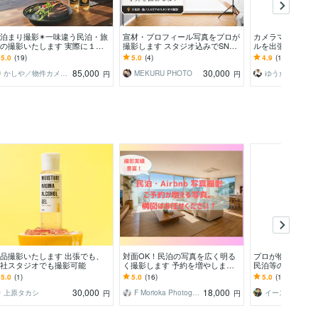
泊まり撮影✴︎一味違う民泊・旅
宣材・プロフィール写真をプロが
カメラマンがビジ
の撮影いたします 実際に１泊
撮影します スタジオ込みでSN
ルを出張撮影しま
て様々な時間帯を撮影｜全国出
S・仕事用に使える一枚を撮影
変えて、クライア
5.0
(19)
5.0
(4)
4.9
(124)
いたします！
る写真をご提案
85,000
30,000
かしや／物件カメラマン
MEKURU PHOTO
円
円
品撮影いたします 出張でも、
対面OK！民泊の写真を広く明る
プロが物件・イン
社スタジオでも撮影可能
く撮影します 予約を増やしま
民泊等の撮影します
す！９月撮影まで2,000円OFF！
以上の実績あり！
5.0
(1)
5.0
(16)
5.0
(1)
新築、全国対応可
30,000
18,000
上原タカシ
F Morioka Photograph
円
円