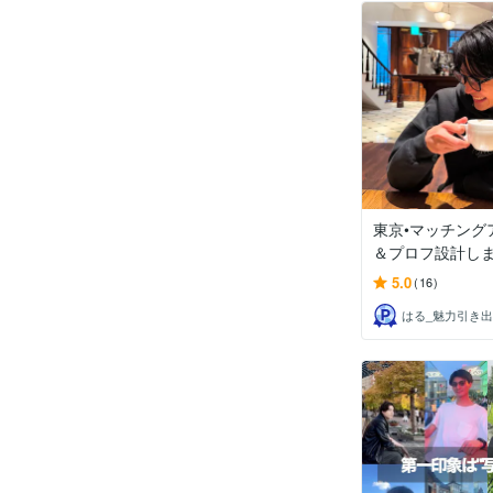
東京•マッチング
＆プロフ設計し
5.0
(16)