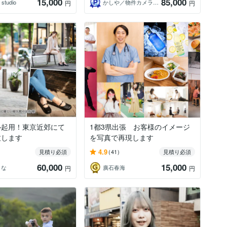
15,000
85,000
 studio
かしや／物件カメラマン
円
円
ル起用！東京近郊にて
1都3県出張 お客様のイメージ
致します
を写真で再現します
4.9
見積り必須
(41)
見積り必須
60,000
15,000
りな
廣石春海
円
円