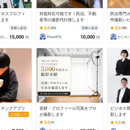
ジネスプロフィ
対面対応可能です！民泊、不動
民泊専門
します
産等の撮影代行致します
件撮影い
5.0
5.0
見積り必須
(89)
見積り必須
(96)
15,000
10,000
ゆうたろう｜選ばれる顔を仕立てる専門家
PhotoATN
円
円
ッチングアプリ
宣材・プロフィール写真をプロ
ビジネス
が撮影します
影します
定期購入可
5.0
5.0
(4)
(8)