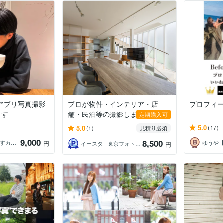
アプリ写真撮影
プロが物件・インテリア・店
プロフィ
ます
舗・民泊等の撮影しま...
定期購入可
5.0
5.0
(17)
(1)
見積り必須
9,000
8,500
はる_魅力引き出すカメラマン
円
イースタ 東京フォトグラファー
円