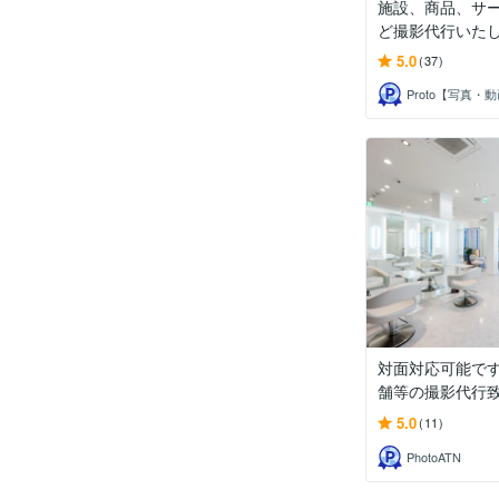
施設、商品、サ
ど撮影代行いた
5.0
(37)
対面対応可能で
舗等の撮影代行
5.0
(11)
PhotoATN