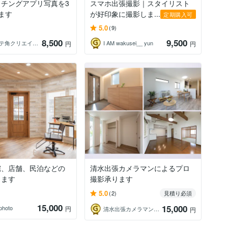
ッチングアプリ写真を3
スマホ出張撮影｜スタイリスト
ます
が好印象に撮影しま...
定期購入可
5.0
(9)
8,500
9,500
sae（モテ角クリエイター）
I AM wakusei__ yun
円
円
宅、店舗、民泊などの
清水出張カメラマンによるプロ
します
撮影承ります
5.0
(2)
見積り必須
15,000
15,000
photo
円
清水出張カメラマンの出張写真撮影
円