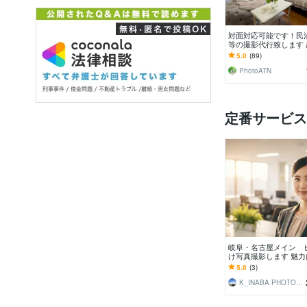
対面対応可能です！民
等の撮影代行致します
ンズ使用＆全画像デー
5.0
(89)
PhotoATN
定番サービス
岐阜・名古屋メイン 
け写真撮影します 魅
で、あなたのビジネス
5.0
(3)
ッシュに表現
K_INABA PHOTO：VIDEO