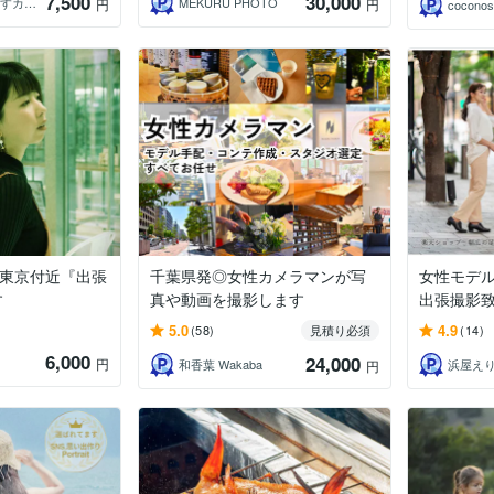
7,500
30,000
はる_魅力引き出すカメラマン
MEKURU PHOTO
円
円
coconos
！東京付近『出張
千葉県発◎女性カメラマンが写
女性モデ
す
真や動画を撮影します
出張撮影
5.0
4.9
(58)
見積り必須
(14)
6,000
24,000
円
和香葉 Wakaba
浜屋え
円