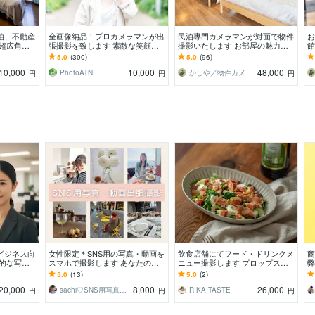
泊、不動産
全画像納品！プロカメラマンが出
民泊専門カメラマンが対面で物件
お
 超広角レ
張撮影を致します 素敵な笑顔を
撮影いたします お部屋の魅力を
館
タ納品
引き出します、人物撮影お任せく
引き出します｜民泊撮影数累計30
し
5.0
(300)
5.0
(96)
ださい
0軒以上
張
10,000
10,000
48,000
PhotoATN
かしや／物件カメラマン
円
円
円
ビジネス向
女性限定＊SNS用の写真・動画を
飲食店舗にてフード・ドリンクメ
商
力的な写真
スマホで撮影します あなたの想
ニュー撮影します プロップスタ
弊
をスタイリ
いを写真で届けるお手伝いをしま
イリングでインスタ映え♡ 東
5.0
(13)
5.0
(2)
す♡
京・神奈川の出張撮影
20,000
8,000
26,000
sachi♡SNS用写真・動画撮影
RIKA TASTE
円
円
円