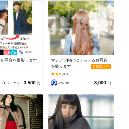
ール写真を撮影します
マチアプ向けに！モテるお写真
を撮ります
定期購入可
4.9
(30)
3,500
8,000
ゆうや【プロフィール写真専用カメラマン】
aya_iro
円
円