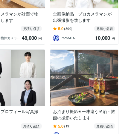
カメラマンが対面で物
全画像納品！プロカメラマンが
たします
出張撮影を致します
5.0
見積り必須
(300)
見積り必須
48,000
10,000
かしや／物件カメラマン
PhotoATN
円
円
用プロフィール写真撮
お泊まり撮影✴︎一味違う民泊・旅
館の撮影いたします
5.0
見積り必須
(19)
見積り必須