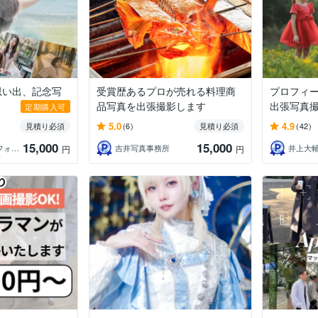
思い出、記念写
受賞歴あるプロが売れる料理商
プロフィー
品写真を出張撮影します
出張写真撮影
定期購入可
5.0
4.9
見積り必須
(6)
見積り必須
(42)
15,000
15,000
イースタ 東京フォトグラファー
吉井写真事務所
円
円