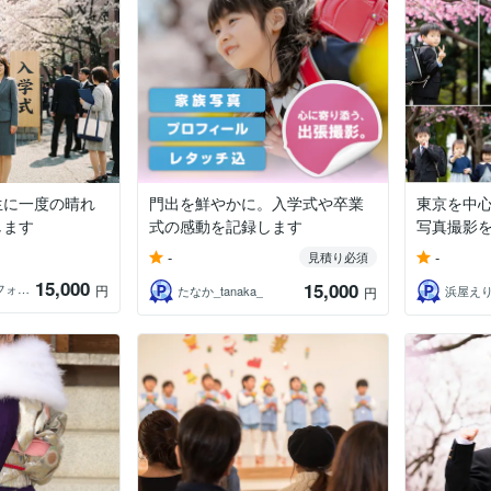
生に一度の晴れ
門出を鮮やかに。入学式や卒業
東京を中
します
式の感動を記録します
写真撮影
-
-
見積り必須
15,000
15,000
イースタ 東京フォトグラファー
円
たなか_tanaka_
浜屋え
円