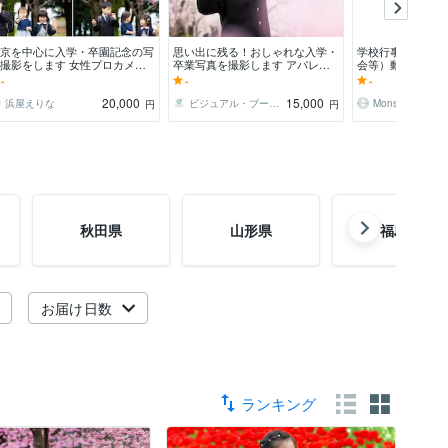
京を中心に入学・卒園記念の写
思い出に残る！おしゃれな入学・
学校行事（入学式
撮影をします 女性プロカメラ
卒業写真を撮影します アパレル
会等）動画撮影し
ンが出張撮影！お子様とご家族
撮影のプロが、最適な背景とシチ
全国対応！経験豊
-
-
-
記念に
ュエーションをご提案！
K撮影！ディスク
20,000
15,000
浜屋えりな
ビジュアル・ブースト
Monstyle
円
円
秋田県
山形県
福島県
お届け日数
ランキング