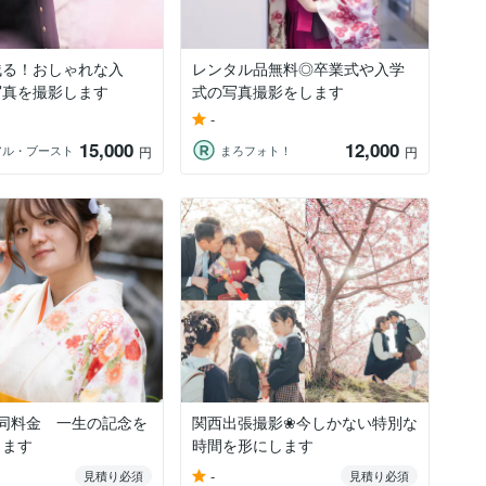
残る！おしゃれな入
レンタル品無料◎卒業式や入学
写真を撮影します
式の写真撮影をします
-
15,000
12,000
アル・ブースト
まろフォト！
円
円
で同料金 一生の記念を
関西出張撮影❀今しかない特別な
ります
時間を形にします
-
見積り必須
見積り必須