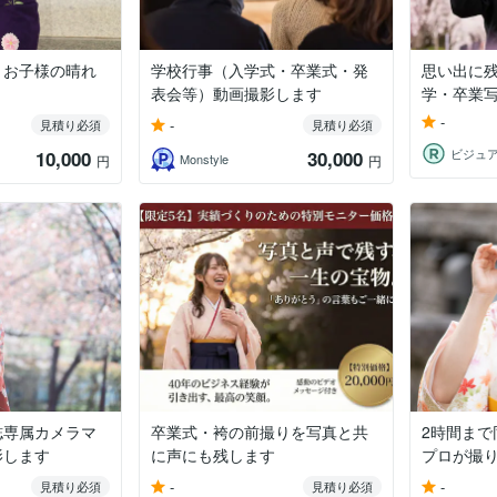
・お子様の晴れ
学校行事（入学式・卒業式・発
思い出に
表会等）動画撮影します
学・卒業
-
-
見積り必須
見積り必須
ビジュ
10,000
30,000
Monstyle
円
円
誌専属カメラマ
卒業式・袴の前撮りを写真と共
2時間ま
影します
に声にも残します
プロが撮
-
-
見積り必須
見積り必須