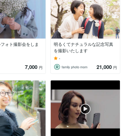
ルフォト撮影会をしま
明るくてナチュラルな記念写真
を撮影いたします
-
7,000
21,000
family photo mom
円
円