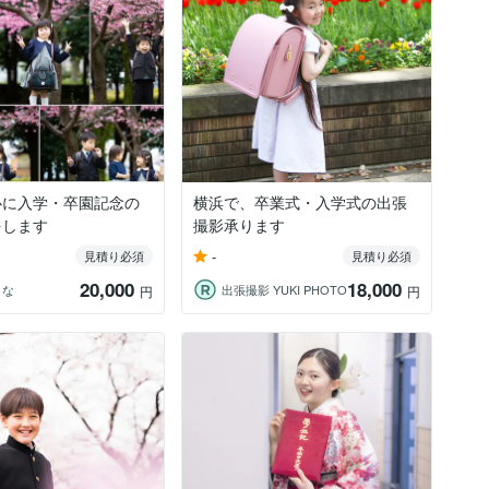
心に入学・卒園記念の
横浜で、卒業式・入学式の出張
をします
撮影承ります
-
見積り必須
見積り必須
20,000
18,000
りな
出張撮影 YUKI PHOTO
円
円