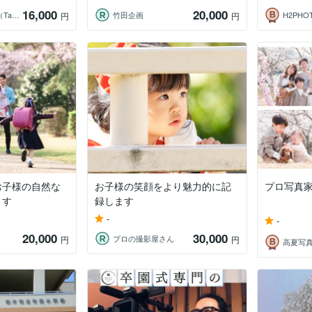
16,000
20,000
コウノタカユキ（Taka）
竹田企画
H2PHO
円
円
お子様の自然な
お子様の笑顔をより魅力的に記
プロ写真
ます
録します
-
-
20,000
30,000
プロの撮影屋さん
円
円