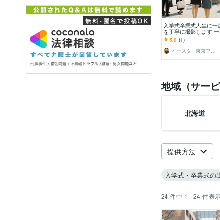
入学式卒業式人生に一
を丁寧に撮影します 
出を。プロカメラマン
5.0
(1)
す
イースタ 東京フォトグラファー
地域（サービ
北海道
提供方法
入学式・卒業式の
24
件中
1 - 24
件表