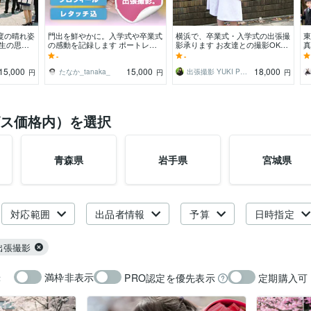
度の晴れ姿
門出を鮮やかに。入学式や卒業式
横浜で、卒業式・入学式の出張撮
東
一生の思い
の感動を記録します ポートレー
影承ります お友達との撮影OK♪
真
が撮影しま
ト・家族・日常の記録。飾らない
思い出を写真に残しましょう
マ
-
-
自然な姿を写します。
の
15,000
15,000
18,000
たなか_tanaka_
出張撮影 YUKI PHOTO
円
円
円
ス価格内）を選択
青森県
岩手県
宮城県
対応範囲
出品者情報
予算
日時指定
出張撮影
満枠非表示
PRO認定を優先表示
定期購入可
示