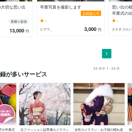
の大切な思い出
卒業写真を撮影します
思い出の
卒業式の
定期購入可
-
-
見積り必須
3,000
ヒヤマ_
ささき けん
13,000
円
円
1
24
件中
1 - 24
件
録が多いサービス
式や卒業式
元ファッション誌専属カメラマン
女性カメラマン・お子様の晴れ姿
保