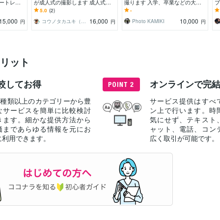
ポートレー
が成人式の撮影します 成人式の
撮ります 入学、卒業などの大事
ブ
。飾らない
前撮り（後撮り）を女性を得意と
なシーンを写真で残しませんか？
上
5.0
(2)
-
するカメラマンが撮影
ズ
15,000
16,000
10,000
コウノタカユキ（Taka）
Photo KAMIKI
円
円
円
リット
較してお得
オンラインで完
40種類以上のカテゴリーから豊
サービス提供はすべ
なサービスを簡単に比較検討
ン上で行います。時
きます。細かな提供方法から
気にせず、テキスト
価まであらゆる情報を元にお
ャット、電話、コン
に利用できます。
広く取引が可能です。