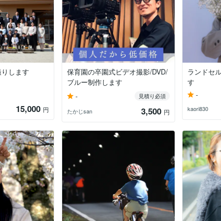
撮りします
保育園の卒園式ビデオ撮影/DVD/
ランドセ
ブルー制作します
す
-
-
見積り必須
15,000
kaori830
円
3,500
たかじsan
円