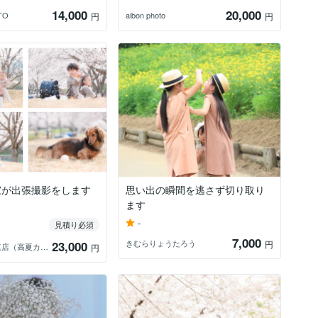
14,000
20,000
TO
aibon photo
円
円
家が出張撮影をします
思い出の瞬間を逃さず切り取り
ます
-
見積り必須
7,000
きむらりょうたろう
23,000
円
高夏写真店（高夏カズヤ）
円