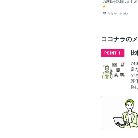
の感動を記録します 
ト・家族・日常の記録
-
自然な姿を写します。
たなか_tanaka_
ココナラのメ
比
7
富
で
評
得