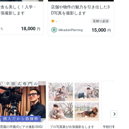
校舎も美しく！入学・
店舗や物件の魅力を引き出した3
出張撮影します
D写真を撮影します
-
見積り必須
18,000
いち
円
15,000
MikadukiPlanning
円
育園の卒園式ビデオ撮影/DVD/
プロ写真家が出張撮影をします
学校行事（入学式