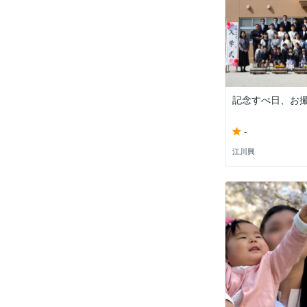
記念すべ日、お
-
江川興