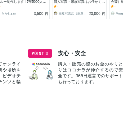
ルー制作します 17年5000人以
個人写真・家族写真はお任せくだ
会等）動画撮影し
撮ったプロの撮影・編集をリー
さい！自然な表情を引き出します
全国対応！経験豊
-
-
-
ナブルに
K撮影！ディスク
3,500
23,000
たかじsan
高夏写真店（高夏カズヤ）
Monstyle
円
円
結
安心・安全
てオンライ
購入・販売の際のお金のやりと
間や場所を
りはココナラが仲介するので安
、ビデオチ
全です。365日運営でのサポート
テンツと幅
も行っております。