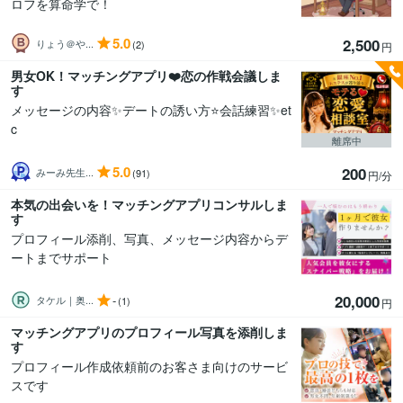
ロフを算命学で！
5.0
2,500
りょう＠や...
(2)
円
男女OK！マッチングアプリ❤️恋の作戦会議しま
す
メッセージの内容✨デートの誘い方⭐会話練習✨et
c
離席中
5.0
200
みーみ先生...
(91)
円/分
本気の出会いを！マッチングアプリコンサルしま
す
プロフィール添削、写真、メッセージ内容からデ
ートまでサポート
20,000
-
タケル｜奥...
(1)
円
マッチングアプリのプロフィール写真を添削しま
す
プロフィール作成依頼前のお客さま向けのサービ
スです