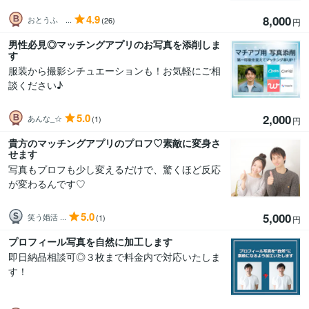
4.9
8,000
おとうふ ...
(26)
円
男性必見◎マッチングアプリのお写真を添削しま
す
服装から撮影シチュエーションも！お気軽にご相
談ください♪
5.0
2,000
あんな_☆
(1)
円
貴方のマッチングアプリのプロフ♡素敵に変身さ
せます
写真もプロフも少し変えるだけで、驚くほど反応
が変わるんです♡
5.0
5,000
笑う婚活 ...
(1)
円
プロフィール写真を自然に加工します
即日納品相談可◎３枚まで料金内で対応いたしま
す！