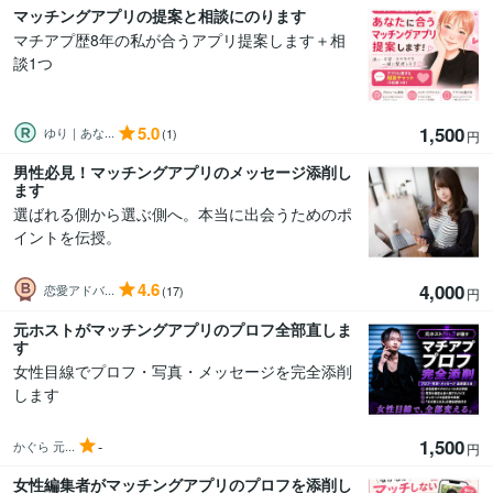
マッチングアプリの提案と相談にのります
マチアプ歴8年の私が合うアプリ提案します＋相
談1つ
5.0
1,500
ゆり｜あな...
(1)
円
男性必見！マッチングアプリのメッセージ添削し
ます
選ばれる側から選ぶ側へ。本当に出会うためのポ
イントを伝授。
4.6
4,000
恋愛アドバ...
(17)
円
元ホストがマッチングアプリのプロフ全部直しま
す
女性目線でプロフ・写真・メッセージを完全添削
します
1,500
-
かぐら 元...
円
女性編集者がマッチングアプリのプロフを添削し