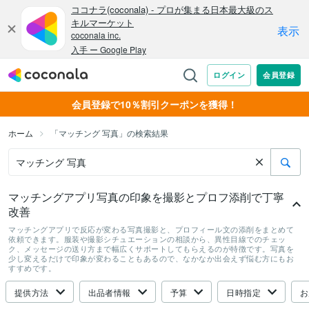
会員登録で10％割引クーポンを獲得！
ホーム
「マッチング 写真」の検索結果
マッチングアプリ写真の印象を撮影とプロフ添削で丁寧
改善
マッチングアプリで反応が変わる写真撮影と、プロフィール文の添削をまとめて
依頼できます。服装や撮影シチュエーションの相談から、異性目線でのチェッ
ク、メッセージの送り方まで幅広くサポートしてもらえるのが特徴です。写真を
少し変えるだけで印象が変わることもあるので、なかなか出会えず悩む方にもお
すすめです。
提供方法
出品者情報
予算
日時指定
お