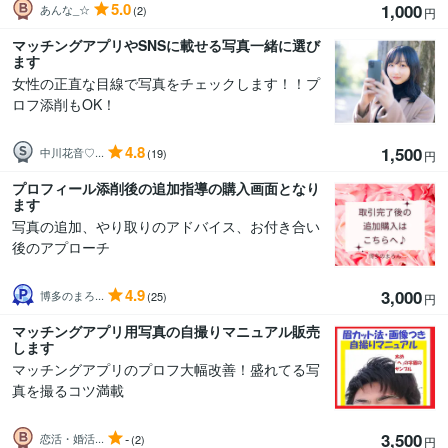
5.0
1,000
あんな_☆
(2)
円
マッチングアプリやSNSに載せる写真一緒に選び
ます
女性の正直な目線で写真をチェックします！！プ
ロフ添削もOK！
4.8
1,500
中川花音♡...
(19)
円
プロフィール添削後の追加指導の購入画面となり
ます
写真の追加、やり取りのアドバイス、お付き合い
後のアプローチ
4.9
3,000
博多のまろ...
(25)
円
マッチングアプリ用写真の自撮りマニュアル販売
します
マッチングアプリのプロフ大幅改善！盛れてる写
真を撮るコツ満載
3,500
-
恋活・婚活...
(2)
円