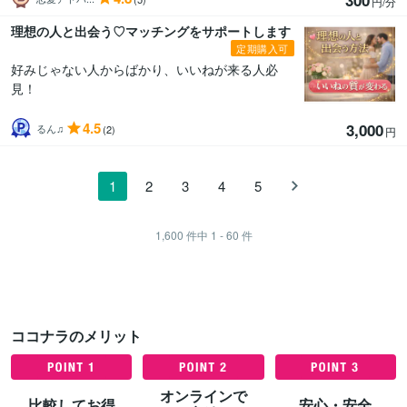
円/分
理想の人と出会う♡マッチングをサポートします
定期購入可
好みじゃない人からばかり、いいねが来る人必
見！
4.5
3,000
るん♫
(2)
円
1
2
3
4
5
1,600
件中
1 - 60
件
ココナラのメリット
オンラインで
比較してお得
安心・安全