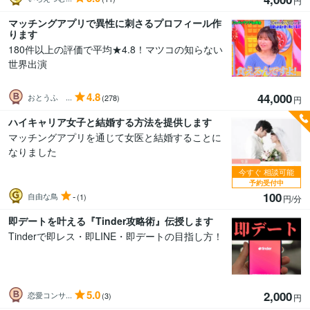
円
マッチングアプリで異性に刺さるプロフィール作
ります
180件以上の評価で平均★4.8！マツコの知らない
世界出演
4.8
44,000
おとうふ ...
(278)
円
ハイキャリア女子と結婚する方法を提供します
マッチングアプリを通じて女医と結婚することに
なりました
今すぐ
相談可能
予約受付中
100
-
自由な鳥
(1)
円/分
即デートを叶える『Tinder攻略術』伝授します
Tinderで即レス・即LINE・即デートの目指し方！
5.0
2,000
恋愛コンサ...
(3)
円