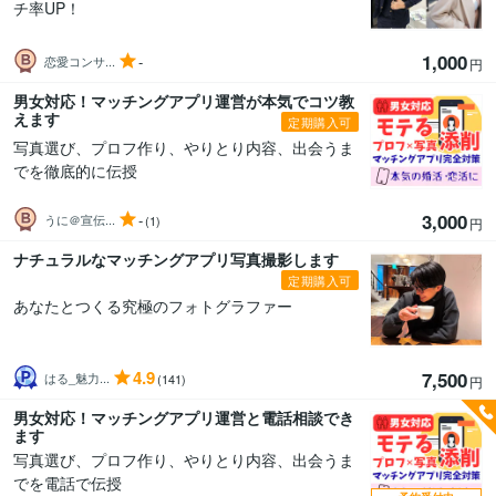
チ率UP！
1,000
-
恋愛コンサ...
円
男女対応！マッチングアプリ運営が本気でコツ教
えます
定期購入可
写真選び、プロフ作り、やりとり内容、出会うま
でを徹底的に伝授
3,000
-
うに＠宣伝...
(1)
円
ナチュラルなマッチングアプリ写真撮影します
定期購入可
あなたとつくる究極のフォトグラファー
4.9
7,500
はる_魅力...
(141)
円
男女対応！マッチングアプリ運営と電話相談でき
ます
写真選び、プロフ作り、やりとり内容、出会うま
でを電話で伝授