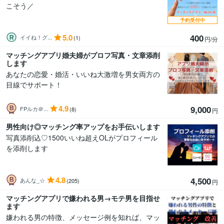
こそう／
予約受付中
5.0
400
イイね！グ...
(1)
円/分
マッチングアプリ婚夫婦がプロフ写真・文章添削
します
あなたの恋愛・婚活・いいね大激増を男女両方の
目線でサポート！
4.9
9,000
FPルカ＠...
(8)
円
男性向け◎マッチング率アップをお手伝いします
写真添削込♡1500いいね超えOLがプロフィール
を添削します
4.8
4,500
あんな_☆
(205)
円
マッチングアプリで嫌われる男→モテ男を目指せ
ます
嫌われる男の特徴、メッセージ例を知れば、マッ