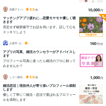
4.3
10,000
恋愛アドバ...
(4)
円
マッチングアプリ疲れに…恋愛モヤモヤ優しく聴
きます
否定せず秘密厳守でお話を伺います。話して心を
スッキリしよう
予約受付中
160
-
占星学･タ...
円/分
アプリの写真、婚活カウンセラーがアドバイスし
ます
プロフィール写真に迷ったら婚活のプロに頼って
みませんか？
5.0
1,000
しろ♡婚活...
(5)
円
婚活恋活｜現役仲人が寄り添いプロフィール添削
します
優しく丁寧に♡婚活・恋活で選ばれるプロフィー
ルを添削します