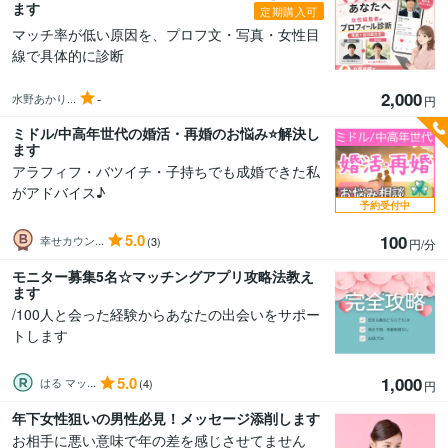
ます
定期購入可
マッチ率が低い原因を、プロフ文・写真・女性目
線で具体的に診断
2,000
-
水野あかり...
円
ミドル/中高年世代の婚活・再婚のお悩み⭐解決し
ます
アラフィフ・バツイチ・子持ちでも成婚できた私
がアドバイス♪
予約受付中
5.0
100
幸せカウン...
(3)
円/分
モニター募集5名☆マッチングアプリ攻略法教え
ます
/100人と会った経験からあなたの出会いをサポー
トします
5.0
1,000
はる マッ...
(4)
円
年下女性狙いの男性必見！メッセージ添削します
お相手に悪い意味で年の差を感じさせてません