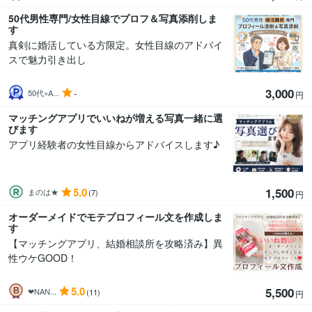
50代男性専門/女性目線でプロフ＆写真添削しま
す
真剣に婚活している方限定。女性目線のアドバイ
スで魅力引き出し
3,000
-
50代×A...
円
マッチングアプリでいいねが増える写真一緒に選
びます
アプリ経験者の女性目線からアドバイスします♪
5.0
1,500
まのは★
(7)
円
オーダーメイドでモテプロフィール文を作成しま
す
【マッチングアプリ、結婚相談所を攻略済み】異
性ウケGOOD！
5.0
5,500
❤︎NAN...
(11)
円