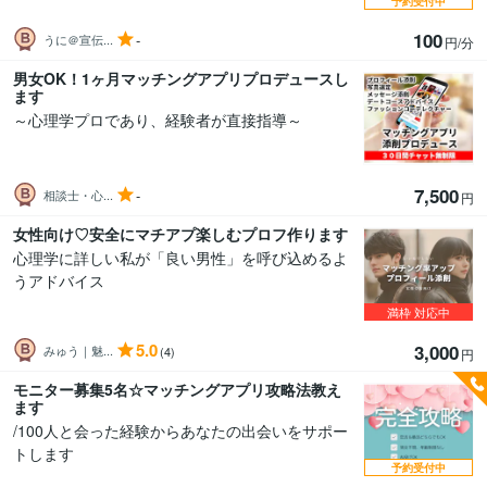
予約受付中
100
-
うに＠宣伝...
円/分
男女OK！1ヶ月マッチングアプリプロデュースし
ます
～心理学プロであり、経験者が直接指導～
7,500
-
相談士・心...
円
女性向け♡安全にマチアプ楽しむプロフ作ります
心理学に詳しい私が「良い男性」を呼び込めるよ
うアドバイス
満枠
対応中
5.0
3,000
みゅう｜魅...
(4)
円
モニター募集5名☆マッチングアプリ攻略法教え
ます
/100人と会った経験からあなたの出会いをサポー
トします
予約受付中