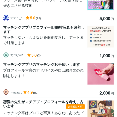
好きにさせる技術
5.0
5,000
ナナミ_n...
(25)
円
マッチングアプリプロフィール添削/写真も改善し
ます
マッチしない・会えないを個別改善し、デートま
で対策します
5.0
1,000
てつぴ＠1...
(2)
円
マッチングアプリのマッチングお手伝いします
プロフィール写真のアドバイスや自己紹介文の添
削をします！！
4.9
2,000
＊naaa...
(59)
円
恋愛の先生がマチアプ・プロフィールを考え、占
います
定期購入可
マッチング率はプロフと写真！あなたにあったプ