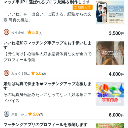
マッチ率UP！選ばれるプロフ,戦略を制作します
定期購入可
「いいね」を「出会い」に変える。経験からの文
章,写真の魔法。
5.0
3,500
ゆう＠AI...
(1)
円
いいね増加♡マッチング率アップをお手伝いしま
す
【男性向け】心理学大好き恋愛体質な女が全力で
プロフィール添削
5.0
4,000
みゅう｜魅...
(2)
円
婚活は写真で決まる❤️マッチングアップ応援しま
す
その写真身分証みたいになってない？好印象にア
ドバイス
5.0
6,000
朱音（ak...
(7)
円
マッチングアプリのプロフィールを添削します