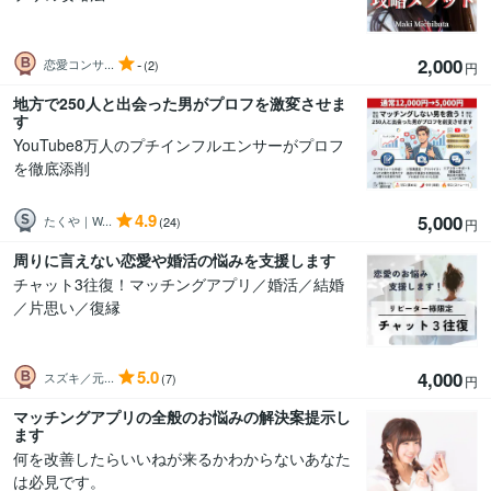
2,000
-
恋愛コンサ...
(2)
円
地方で250人と出会った男がプロフを激変させま
す
YouTube8万人のプチインフルエンサーがプロフ
を徹底添削
4.9
5,000
たくや｜W...
(24)
円
周りに言えない恋愛や婚活の悩みを支援します
チャット3往復！マッチングアプリ／婚活／結婚
／片思い／復縁
5.0
4,000
スズキ／元...
(7)
円
マッチングアプリの全般のお悩みの解決案提示し
ます
何を改善したらいいねが来るかわからないあなた
は必見です。