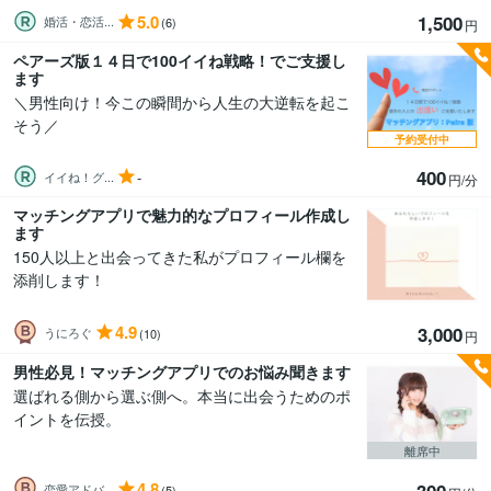
5.0
1,500
婚活・恋活...
(6)
円
ペアーズ版１４日で100イイね戦略！でご支援し
ます
＼男性向け！今この瞬間から人生の大逆転を起こ
そう／
予約受付中
400
-
イイね！グ...
円/分
マッチングアプリで魅力的なプロフィール作成し
ます
150人以上と出会ってきた私がプロフィール欄を
添削します！
4.9
3,000
うにろぐ
(10)
円
男性必見！マッチングアプリでのお悩み聞きます
選ばれる側から選ぶ側へ。本当に出会うためのポ
イントを伝授。
離席中
4.8
300
恋愛アドバ...
(5)