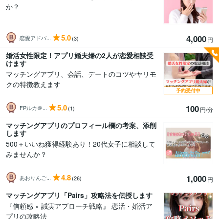
か？
5.0
4,000
恋愛アドバ...
(3)
円
婚活女性限定！アプリ婚夫婦の2人が恋愛相談受
けます
マッチングアプリ、会話、デートのコツやヤリモ
クの特徴教えます
予約受付中
5.0
100
FPルカ＠...
(1)
円/分
マッチングアプリのプロフィール欄の考案、添削
します
500＋いいね獲得経験あり！20代女子に相談して
みませんか？
4.8
1,000
あおりんご...
(26)
円
マッチングアプリ「Pairs」攻略法を伝授します
『信頼感 × 誠実アプローチ戦略』 恋活・婚活ア
プリの攻略法