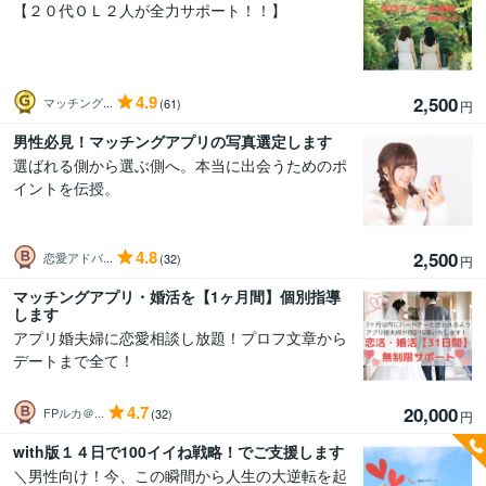
【２０代ＯＬ２人が全力サポート！！】
4.9
2,500
マッチング...
(61)
円
男性必見！マッチングアプリの写真選定します
選ばれる側から選ぶ側へ。本当に出会うためのポ
イントを伝授。
4.8
2,500
恋愛アドバ...
(32)
円
マッチングアプリ・婚活を【1ヶ月間】個別指導
します
アプリ婚夫婦に恋愛相談し放題！プロフ文章から
デートまで全て！
4.7
20,000
FPルカ＠...
(32)
円
with版１４日で100イイね戦略！でご支援します
＼男性向け！今、この瞬間から人生の大逆転を起