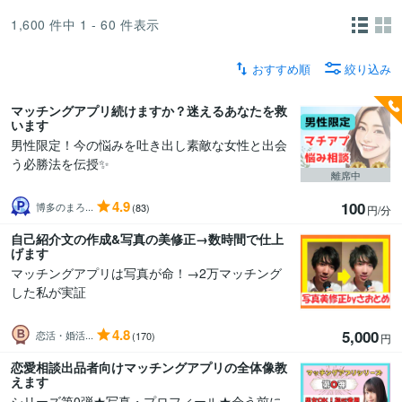
1,600
件中
1 - 60
件表示
おすすめ順
絞り込み
マッチングアプリ続けますか？迷えるあなたを救
います
男性限定！今の悩みを吐き出し素敵な女性と出会
う必勝法を伝授✨
離席中
4.9
100
博多のまろ...
(83)
円/分
自己紹介文の作成&写真の美修正→数時間で仕上
げます
マッチングアプリは写真が命！→2万マッチング
した私が実証
4.8
5,000
恋活・婚活...
(170)
円
恋愛相談出品者向けマッチングアプリの全体像教
えます
シリーズ第0弾★写真・プロフィール★会う前に