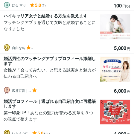
5.0
100
はる マッ...
(1)
円/分
ハイキャリア女子と結婚する方法を教えます
マッチングアプリを通じて女医と結婚することに
なりました
5,000
-
自由な鳥
円
婚活男性のマッチングアプリプロフィール添削し
ます
女性が「会ってみたい」と思える誠実さと魅力が
伝わる自己紹介へ
6,000
-
広谷百音｜...
円
婚活プロフィール｜選ばれる自己紹介文に再構築
します
第一印象UP！あなたの魅力が伝わる文章を３つ
の視点で整えます
5.0
4,000
いちえつむ...
(11)