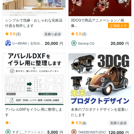
シンプルで洗練・おしゃれな化粧品
3DCGで商品アニメーション／画
什器を制作します
像...
定期購入可
5.0
5.0
(2)
(2)
見積り必須
20,000
20,000
UーBRAN｜女性向け商材デザイン制作
Sarang CG
円
円
アパレルDXFをイラレ用に整理しま
未来のプロダクトデザインを提案い
す
たします
-
4.9
(8)
見積り必須
5,000
120,000
すぎこ_ファッションブランド支援
円
TAKEBONSTUDIO
円