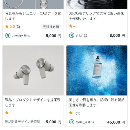
写真等からジュエリーCADデータ化
3DCGモデリングで実写に近い画像
します
を作成いたします
-
5.0
(3)
見積り必須
8,000
5,000
shigi123
円
Jewelry Emu
円
製品・プロダクトデザインを提案致
美しさで目を奪う。記憶に残る製品
します
画像を制作します
-
-
(1)
5,000
45,000
製品開発デザイン研究所
円
ayuki_3DCG
円