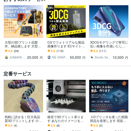
大型の3Dプリント品製
CGでフォトリアルな製品
3DCGモデリングで実写に
作、納品致します 大型の
画像作ります ECサイト /
近い画像を作成いたしま
フィギュアや、模型、建
ウェブサイト /クラファン
す プロダクトデザイン案
4.9
(28)
5.0
(119)
5.0
(111)
築模型など製作、納品致
の製品画像に。
の提案などで高精度の画
20,000
50,000
10,000
します！
像が必要な方へ
JUN88FACTORY
NS GRAPHICA
Studio Seventhwell
円
円
円
定番サービス
気軽に試せる！巨大高品
格安で3Dプリント承りま
３Dプリンタを使った樹脂
質3Dプリントします 小さ
す あなたのイメージを形
部品を造形します 現役機
いものから大きいものま
にしてみませんか？
械設計者が造形－現物複
5.0
(4)
5.0
(8)
5.0
(2)
で格安で印刷できる！
製OK！3Dスキャン対応サ