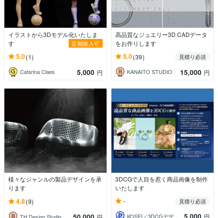
イラストから3Dモデル化いたしま
高品質なジュエリー3D CADデータ
す
をお作りします
定期購入可
5.0
5.0
(1)
(39)
見積り必須
5,000
15,000
Catarina Claes
KANAITO STUDIO
円
円
様々なジャンルの製品デザインを承
3DCGで人目を惹く商品画像を制作
ります
いたします
-
4.8
(9)
見積り必須
5,000
50,000
KOSEI／3DCGデザイナー
円
TH Design Studio
円