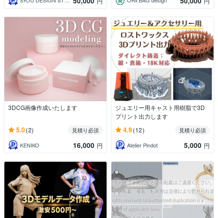
50,000
50,000
SYOU DESIGN STUDIO
ORii BAG design
円
円
3DCG画像作成いたします
ジュエリー用キャスト用樹脂で3D
プリント出力します
5.0
4.9
(2)
(12)
見積り必須
見積り必須
16,000
5,000
KENIKO
Atelier Pindot
円
円