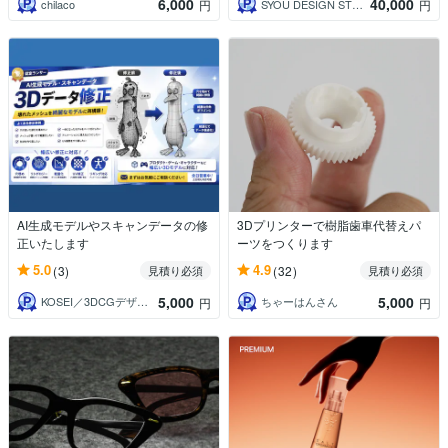
6,000
40,000
chilaco
SYOU DESIGN STUDIO
円
円
AI生成モデルやスキャンデータの修
3Dプリンターで樹脂歯車代替えパ
正いたします
ーツをつくります
5.0
4.9
(3)
(32)
見積り必須
見積り必須
5,000
5,000
KOSEI／3DCGデザイナー
ちゃーはんさん
円
円