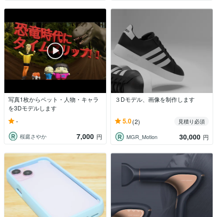
写真1枚からペット・人物・キャラ
３Dモデル、画像を制作します
を3Dモデルします
-
5.0
(2)
見積り必須
7,000
30,000
桜庭さやか
円
MGR_Motion
円