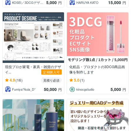
5,000
15,000
KOSEI／3DCGデザイナー
HARUYA KATO
円
円
現役プロが家電・家具・雑貨のデザ
化粧品・プロダクトの3DCG商品画
イ...
像を制作します
定期購入可
4.9
5.0
(16)
(1)
見積り必須
50,000
5,000
Fumiya‘’Nula_D‘’
kinocgstudio
円
円