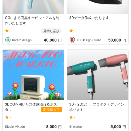
CGによる商品キービジュアルを制
3Dデータ作成いたします
作いたします
-
-
見積り必須
40,000
50,000
Kotaro design
TH Design Studio
円
円
3DCGを用いた立体感溢れるポス
3D・2D設計、プロダクトデザイン
タ...
承ります
定期購入可
-
-
8,000
5,000
Studio Mikado
IK works
円
円