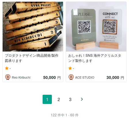
プロダクトデザイン/商品開発/製作
おしゃれ！SNS 海外アクリルスタ
図承ります
ンド製作します
-
-
50,000
30,000
Reo Kiribuchi
ACE STUDIO
円
円
1
2
3
122
件中
1 - 60
件