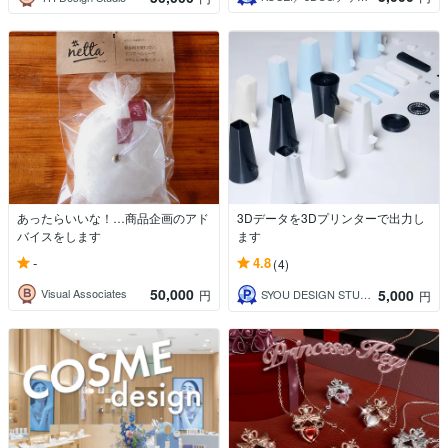
あったらいいな！…商品企画のアド
3Dデータを3Dプリンターで出力し
バイスをします
ます
-
4.8
(4)
50,000
5,000
Visual Associates
円
SYOU DESIGN STUDIO
円