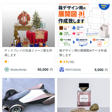
ディスプレイの完成イメージ図を作
箱デザイン用の展開図aiデータ作成
成します
致します
-
4.9
(16)
50,000
5,000
displaydesign
円
PDHTDSGN
円