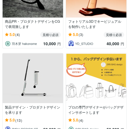
商品PR・プロダクトデザインをCG
フォトリアル3Dでキービジュアル
で表現致します
を制作いたします
5.0
5.0
(4)
(3)
見積り必須
見積り必須
10,000
40,000
羽木芽 hakonome
YD_STUDIO
円
円
製品デザイン・プロダクトデザイン
プロの専門デザイナーがバッグデザ
を承ります
インサポートします
5.0
5.0
(13)
(4)