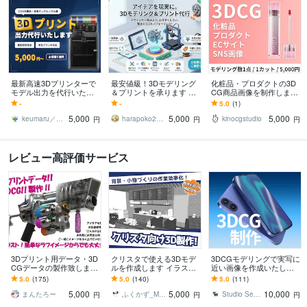
最新高速3Dプリンターで
最安値級！3Dモデリング
化粧品・プロダクトの3D
モデル出力を代行いたし
＆プリントを承ります と
CG商品画像を制作します
ます 2026年最新デュアル
にかく安く手に入れたい
実物がなくてもOK！3DC
-
-
5.0
(1)
ノズル機×多色対応。最短
方必見！お手頃価格で対
Gならブランドイメージま
5,000
5,000
5,000
翌日発送です！
応いたします！
で表現可能
keumaru／けうまる
harapoko2525
kinocgstudio
円
円
円
レビュー高評価サービス
3Dプリント用データ・3D
クリスタで使える3Dモデ
3DCGモデリングで実写に
CGデータの製作致します
ルを作成します イラスト
近い画像を作成いたしま
3Dプリンタ用データ作
やマンガの小物・背景の
す プロダクトデザイン案
5.0
(175)
5.0
(140)
5.0
(111)
成！3DCG画像データ作成
時短にどうぞ！
の提案などで高精度の画
5,000
5,000
10,000
を致します！
像が必要な方へ
まんたろー
ふくかず_Modelize
Studio Seventhwell
円
円
円