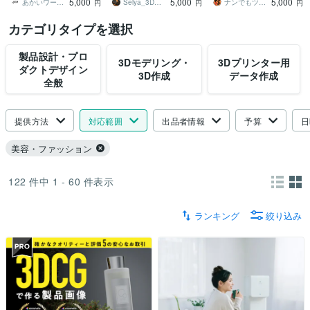
5,000
5,000
5,000
ービス
あかいワークショップ
Seiya_3Dプリント･動画編集
ナンでもツクる
円
円
円
カテゴリタイプを選択
製品設計・プロ
3Dモデリング・
3Dプリンター用
ダクトデザイン
3D作成
データ作成
全般
提供方法
対応範囲
出品者情報
予算
日
美容・ファッション
122
件中
1 - 60
件表示
ランキング
絞り込み