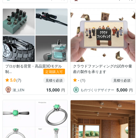
プロが創る背景・高品質3Dモデル
クラウドファンディングの試作や量
制...
産の製作を承ります
定期購入可
5.0
-
(7)
(1)
見積り必須
見積り必須
15,000
5,000
漣_LEN
ものづくりデザイナー
円
円