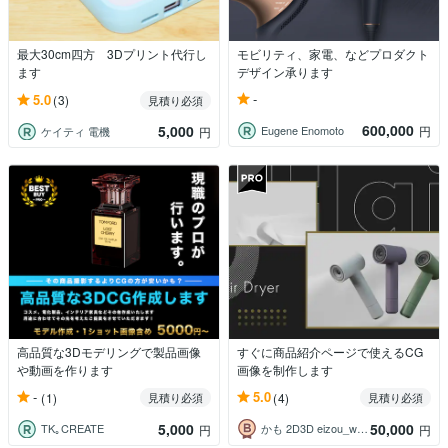
最大30cm四方 3Dプリント代行し
モビリティ、家電、などプロダクト
ます
デザイン承ります
-
5.0
(3)
見積り必須
600,000
5,000
Eugene Enomoto
円
ケイティ 電機
円
高品質な3Dモデリングで製品画像
すぐに商品紹介ページで使えるCG
や動画を作ります
画像を制作します
-
5.0
(1)
(4)
見積り必須
見積り必須
5,000
50,000
TK｡CREATE
かも 2D3D eizou_world
円
円