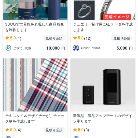
3DCGで世界観を表現した商品画像
ジュエリー制作用CADデータを作成
を制作します
します
5.0
5.0
(1)
(12)
見積り必須
見積り必須
10,000
5,000
はやて_映像
Atelier Pindot
円
円
テキスタイルデザイナーが、チェッ
新製品・製品アップデートのデザイ
ク柄を作成します
ン承ります
5.0
5.0
(4)
(3)
見積り必須