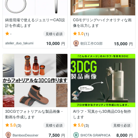
鋳造現場で使えるジュエリーCAD設
CGモデリング•ハイクオリティな画
計を作成します
像を出力します
-
5.0
見積り必須
(1)
10,000
15,000
atelier_duo_takumi
円
朝日工作CG部
円
3DCGでフォトリアルな製品画像・
AIラフ・写真から3D商品CGを制作
動画を作成します
します
5.0
5.0
(3)
(3)
見積り必須
見積り必須
7,500
8,000
BambooDessiner
SHOTA GRAPHICA
円
円