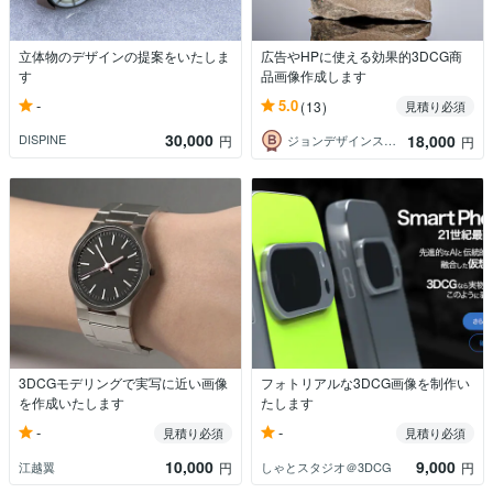
立体物のデザインの提案をいたしま
広告やHPに使える効果的3DCG商
す
品画像作成します
-
5.0
(13)
見積り必須
30,000
18,000
DISPINE
円
ジョンデザインスタジオ
円
3DCGモデリングで実写に近い画像
フォトリアルな3DCG画像を制作い
を作成いたします
たします
-
-
見積り必須
見積り必須
10,000
9,000
江越翼
しゃとスタジオ＠3DCG
円
円