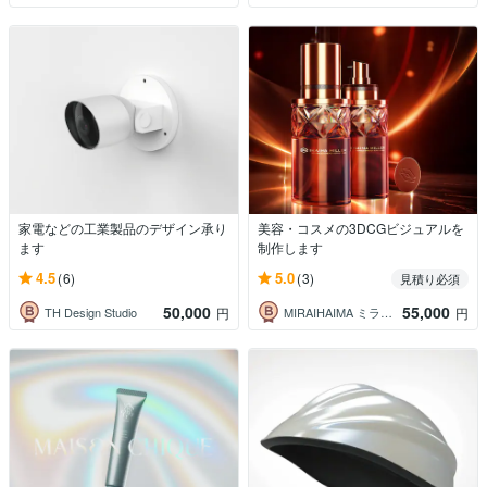
家電などの工業製品のデザイン承り
美容・コスメの3DCGビジュアルを
ます
制作します
4.5
5.0
(6)
(3)
見積り必須
50,000
55,000
TH Design Studio
MIRAIHAIMA ミライハイマ
円
円