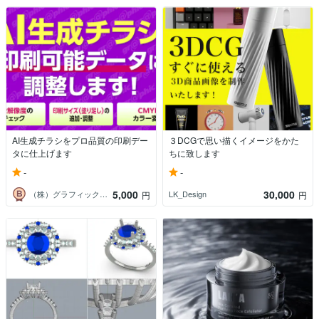
AI生成チラシをプロ品質の印刷デー
３DCGで思い描くイメージをかた
タに仕上げます
ちに致します
-
-
5,000
30,000
（株）グラフィックソリューションズ
LK_Design
円
円