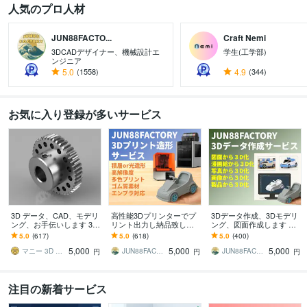
人気のプロ人材
JUN88FACTO...
Craft Nemi
3DCADデザイナー、機械設計エ
学生(工学部)
ンジニア
5.0
(1558)
4.9
(344)
お気に入り登録が多いサービス
3D データ、CAD、モデリ
高性能3Dプリンターでプ
3Dデータ作成、3Dモデリ
ング、お手伝いします 3D
リント出力し納品致しま
ング、図面作成します ア
図面作成、設計、シリコ
す 3Dデータを3Dプリント
クセサリー、3Dプリン
5.0
(617)
5.0
(618)
5.0
(400)
ン型、クラファンサポー
し納品致します！
ト、3Dデータ、モデリン
5,000
5,000
5,000
トまで対応。
グします！！
マニー 3D CAD モデリング
JUN88FACTORY
JUN88FACTORY
円
円
円
注目の新着サービス