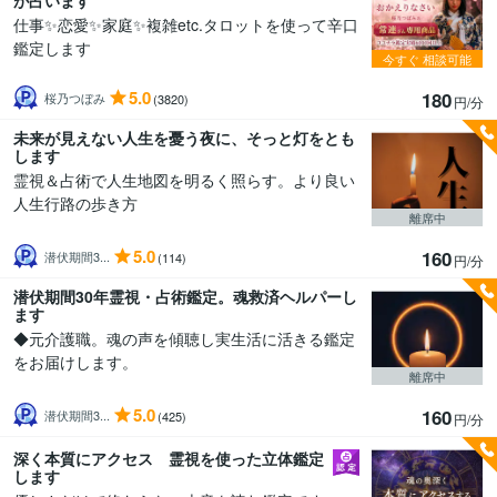
が占います
仕事✨恋愛✨家庭✨複雑etc.タロットを使って辛口
鑑定します
今すぐ
相談可能
5.0
180
桜乃つぼみ
(3820)
円/分
未来が見えない人生を憂う夜に、そっと灯をとも
します
霊視＆占術で人生地図を明るく照らす。より良い
人生行路の歩き方
離席中
5.0
160
潜伏期間3...
(114)
円/分
潜伏期間30年霊視・占術鑑定。魂救済ヘルパーし
ます
◆元介護職。魂の声を傾聴し実生活に活きる鑑定
をお届けします。
離席中
5.0
160
潜伏期間3...
(425)
円/分
深く本質にアクセス 霊視を使った立体鑑定
します