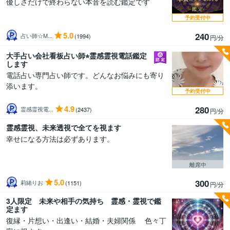
優しさだけで終わらない本音を読む鑑定です
予約受付中
5.0
240
占い師☆M...
(1994)
円/分
大手占い会社看板占い師⭐︎霊感霊視電話鑑定
します
電話占い専門占い師です。どんなお悩みにも寄り
添います。
予約受付中
4.9
280
霊感霊視電...
(2437)
円/分
霊感霊視、未来透視で全てを視ます
幸せになる方法は必ずあります。
離席中
5.0
300
莉緒りお
(1151)
円/分
3人限定 未来や相手の気持ち 霊感・霊視で鑑
定ます
復縁・片想い・出逢い・結婚・夫婦関係 色々丁