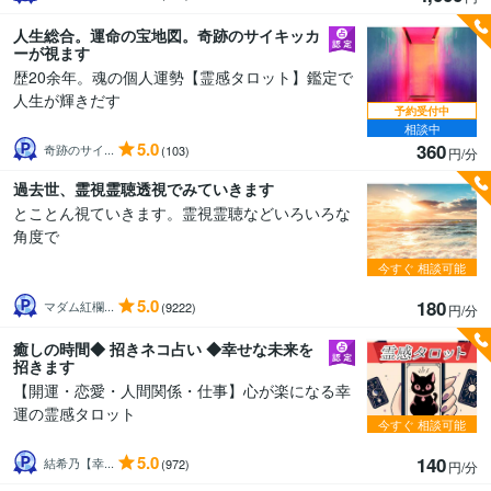
人生総合。運命の宝地図。奇跡のサイキッカ
ーが視ます
歴20余年。魂の個人運勢【霊感タロット】鑑定で
人生が輝きだす
予約受付中
相談中
5.0
360
奇跡のサイ...
(103)
円/分
過去世、霊視霊聴透視でみていきます
とことん視ていきます。霊視霊聴などいろいろな
角度で
今すぐ
相談可能
5.0
180
マダム紅欄...
(9222)
円/分
癒しの時間◆ 招きネコ占い ◆幸せな未来を
招きます
【開運・恋愛・人間関係・仕事】心が楽になる幸
運の霊感タロット
今すぐ
相談可能
5.0
140
結希乃【幸...
(972)
円/分