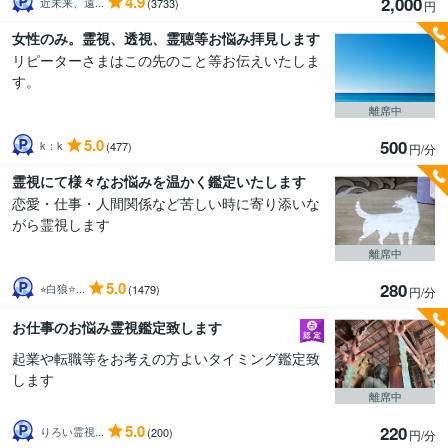
4.9
2,000
近未来、遠...
(3733)
円
女性のみ。霊視、透視、霊聴等お悩み拝見します
リピーターさまはこの先のこと等お伝えいたしま
す。
離席中
5.0
500
k：k
(477)
円/分
霊視にて様々なお悩みを温かく鑑定いたします
恋愛・仕事・人間関係など苦しい時に寄り添いな
がら霊視します
離席中
5.0
280
⭐︎白狼⭐...
(1479)
円/分
お仕事のお悩み霊視鑑定致します
起業や転職等をお考えの方よいタイミング鑑定致
します
離席中
5.0
220
りろい霊視...
(200)
円/分