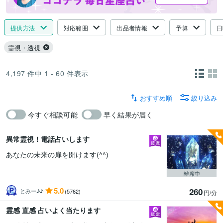
提供方法
対応範囲
出品者情報
予算
日
霊視・透視
4,197
件中
1 - 60
件表示
おすすめ順
絞り込み
今すぐ相談可能
早く結果が届く
異常霊視！電話占いします
あなたの未来の扉を開けます(^^)
離席中
5.0
260
とみー♪♪
(5762)
円/分
霊感 直感 占いよく当たります