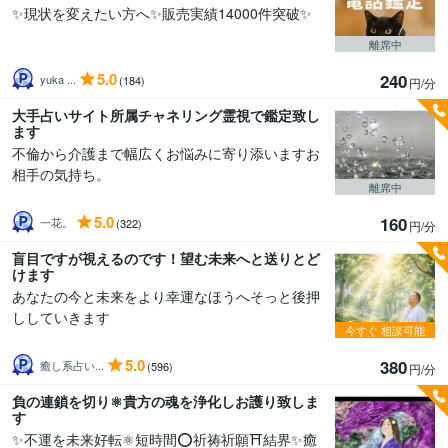
✨現状を変えたい方へ✨販売実績14000件突破✨
離席中
5.0
240
yuka ...
(184)
円/分
大手占いサイト所属チャネリング霊視で鑑定致し
ます
不倫から介護まで幅広くお悩みに寄り添いますお
相手の気持ち。
離席中
5.0
160
一花。
(322)
円/分
盲目ですが視えるのです！望む未来へと送りとど
けます
あなたの今と未来をより幸運なほうへそっと後押
ししていきます
今すぐ
相談可能
5.0
380
癒し系占い...
(596)
円/分
負の連鎖を切り⚛️貴方の魂を浄化しお護り致しま
す
✨不運を未来好転⚛️短時間⭕️祈祷祈願⛩️結界✨癒