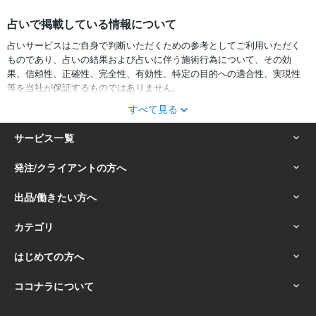
占いで掲載している情報について
占いサービスはご自身で判断いただくための参考としてご利用いただく
ものであり、占いの結果および占いに伴う施術行為について、その効
果、信頼性、正確性、完全性、有効性、特定の目的への適合性、実現性
等を当社が保証するものではありません。
すべて見る
サービスの結果をどのように利用するかは、お客様ご自身の自己責任に
おいて判断をお願いいたします。
占いの結果およびその内容を踏まえておこなったお客様の行動により生
ずる一切の損害について、当社および情報の提供者は一切責任を負いか
ねます。