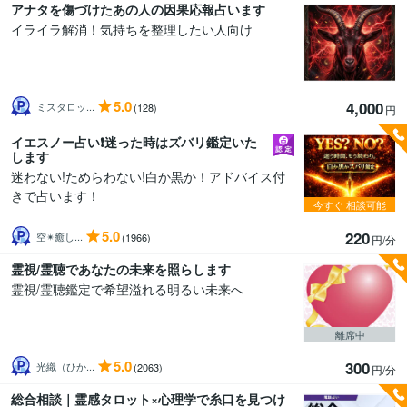
アナタを傷づけたあの人の因果応報占います
イライラ解消！気持ちを整理したい人向け
5.0
4,000
ミスタロッ...
(128)
円
イエスノー占い❗️迷った時はズバリ鑑定いた
します
迷わない!ためらわない!白か黒か！アドバイス付
きで占います！
今すぐ
相談可能
5.0
220
空✴︎癒し...
(1966)
円/分
霊視/霊聴であなたの未来を照らします
霊視/霊聴鑑定で希望溢れる明るい未来へ
離席中
5.0
300
光織（ひか...
(2063)
円/分
総合相談｜霊感タロット×心理学で糸口を見つけ