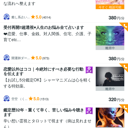
な流れへ整えます
今すぐ
相談可能
5.0
380
癒し系占い...
(4014)
円/分
受付再開‼️超透視♥️人生のお悩み全て占います
❤️恋愛、仕事、金銭、対人関係、住宅、介護、子
育てetc…
離席中
5.0
380
開運師ダー...
(973)
円/分
恋愛以外はココ｜今絶対にすべき必要な行動
を伝えます
【お試し5分鑑定OK】シャーマニズムは心を軽く
する特効薬。
離席中
5.0
320
空空 （く...
(1513)
円/分
鑑定歴32年・重くて辛く、苦しい悩み今聴き
ます
辛い想い霊視とタロットで視ます（病は見れませ
ん）