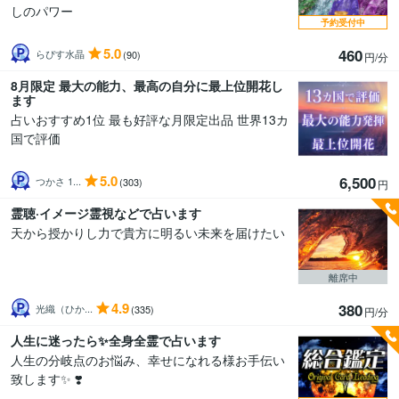
しのパワー
予約受付中
5.0
460
らぴす水晶
(90)
円/分
8月限定 最大の能力、最高の自分に最上位開花し
ます
占いおすすめ1位 最も好評な月限定出品 世界13カ
国で評価
5.0
6,500
つかさ 1...
(303)
円
霊聴·イメージ霊視などで占います
天から授かりし力で貴方に明るい未来を届けたい
離席中
4.9
380
光織（ひか...
(335)
円/分
人生に迷ったら✨全身全霊で占います
人生の分岐点のお悩み、幸せになれる様お手伝い
致します✨ ❣️