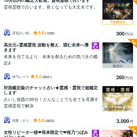
10分以内の鑑定大歓迎。霊視霊聴で占います
霊視霊聴で占います。長くなっても大丈夫です。
予約受付中
5.0
300
霊視占い師...
(1099)
円/分
高次元×霊感霊視 波動を整え、望む未来へ導
きます
未来を当てるより、未来を創るための気づきの鑑
定♪
離席中
5.0
260
神乃レイラ
(8941)
円/分
対面鑑定級のチャット占い★霊感・霊視で超鑑定
します
占いし放題の30分！どんなことでも全てを見通す
霊感霊視で解決
5.0
3,000
毬愛（まり...
(3652)
円
女性リピーター様❤再来限定で❤桜乃つぼみ