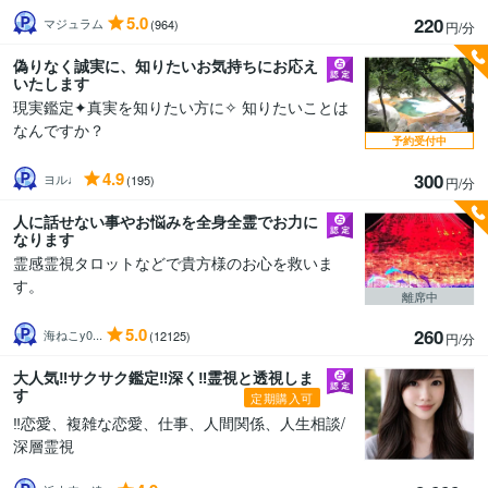
5.0
220
マジュラム
(964)
円/分
偽りなく誠実に、知りたいお気持ちにお応え
いたします
現実鑑定✦真実を知りたい方に✧ 知りたいことは
なんですか？
予約受付中
4.9
300
ヨル♩
(195)
円/分
人に話せない事やお悩みを全身全霊でお力に
なります
霊感霊視タロットなどで貴方様のお心を救いま
す。
離席中
5.0
260
海ねこy0...
(12125)
円/分
大人気‼️サクサク鑑定‼️深く‼️霊視と透視しま
す
定期購入可
‼️恋愛、複雑な恋愛、仕事、人間関係、人生相談/
深層霊視