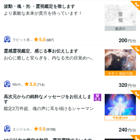
波動・魂・光·・霊視鑑定を致します
より素敵な未来が貴方を待っています！
離席中
5.0
200
ラビット赤...
(687)
円/分
霊感霊視鑑定、感じる事お伝えします
お心に癒しと安らぎを、内なる光の目覚めへ。
今すぐ
相談可能
5.0
320
Michi...
(714)
円/分
高次元からの純粋なメッセージをお伝えしま
す
鑑定2万件超、魂の声に耳を傾けるシャーマン
予約受付中
5.0
240
エンジェル...
(5158)
円/分