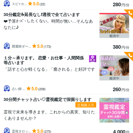
5.0
280
スピ⭐️カ...
(22)
円/分
30分鑑定☕️延長なし❗️透視で全て占います
❤️予算ｵｰﾊﾞｰしたくない、時間が無い…そんなあ
なたに♪
離席中
5.0
380
開運師ダー...
(173)
円/分
１分～承ります。 恋愛・お仕事・人間関係
等占います
「話すと心が軽くなる」「癒される」と好評です
離席中
5.0
260
占い師 ...
(208)
円/分
30分間チャット占い♡霊視鑑定で深掘りします
定期購入可
霊視で未来を導きます。これからの真実、知りた
くありませんか？
5.0
4,000
霊視タロッ...
(275)
円