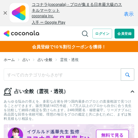
会員登録で10％割引クーポンを獲得！
ホーム
占い
占い全般
霊視・透視
占い全般（霊視・透視）
あらゆる悩みの答えを、多彩な占術を持つ国内最多のプロとの直接相談で見つけ
ることができます。販売実績140万件超、1.7万人以上のプロから自分に合う先生
を比較して納得の鑑定を受けられます。24時間匿名・秘密厳守。リーズナブルに
高品質な回答を依頼可能。理想の毎日をプロの鑑定と共に歩むために、まずは無
料見積もり相談を。