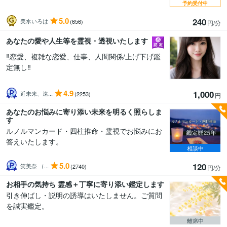
予約受付中
5.0
240
美水いろは
(656)
円/分
あなたの愛や人生等を霊視・透視いたします
‼️恋愛、複雑な恋愛、仕事、人間関係/上げ下げ鑑
定無し‼️
4.9
1,000
近未来、遠...
(2253)
円
あなたのお悩みに寄り添い未来を明るく照らしま
す
ルノルマンカード・四柱推命・霊視でお悩みにお
答えいたします。
相談中
5.0
120
笑美奈 （...
(2740)
円/分
お相手の気持ち 霊感＋丁寧に寄り添い鑑定します
引き伸ばし・説明の誘導はいたしません。ご質問
を誠実鑑定。
離席中