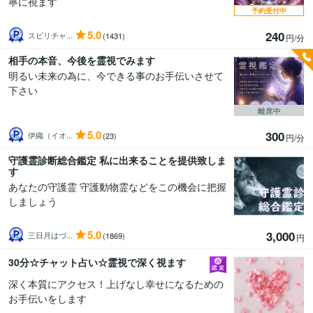
寧に視ます
予約受付中
5.0
240
スピリチャ...
(1431)
円/分
相手の本音、今後を霊視でみます
明るい未来の為に、今できる事のお手伝いさせて
下さい
離席中
5.0
300
伊織（イオ...
(23)
円/分
守護霊診断総合鑑定 私に出来ることを提供致しま
す
あなたの守護霊 守護動物霊などをこの機会に把握
しましょう
5.0
3,000
三日月はづ...
(1869)
円
30分☆チャット占い☆霊視で深く視ます
深く本質にアクセス！上げなし幸せになるための
お手伝いをします