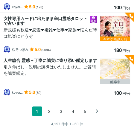
5.0
100
koyor...
(175)
円/分
女性専用カードに出たまま辛口霊感タロット
で占います
新規様も歓迎❤恋愛❤複雑❤仕事❤家族❤悩んだ時
は気楽にどうぞ
今すぐ
相談可能
5.0
180
桜乃つぼみ
(2094)
円/分
人生総合 霊感＋丁寧に誠実に寄り添い鑑定します
引き伸ばし・説明の誘導はいたしません。ご質問
を誠実鑑定。
離席中
5.0
100
koyor...
(60)
円/分
1
2
3
4
5
4,197
件中
1 - 60
件