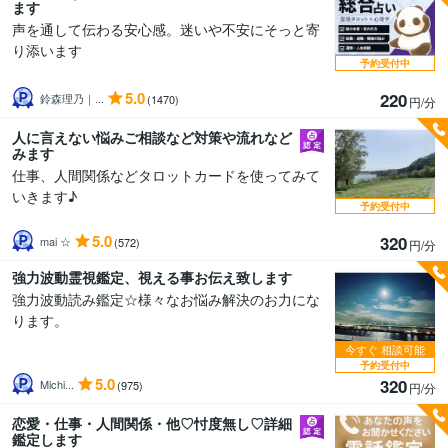
ます
声を通して伝わる安心感。迷いや不安にそっと寄
り添います
予約受付中
5.0
220
鈴森理乃｜...
(1470)
円/分
人に言えない悩みご相談など対策や流れなど
みます
仕事、人間関係などタロットカードを使ってみて
いきます♪
予約受付中
5.0
320
mai ☆
(572)
円/分
強力波動霊視鑑定、視える事お伝え致します
強力波動読み鑑定☆様々なお悩み解決のお力にな
ります。
今すぐ
相談可能
予約受付中
5.0
320
Michi...
(975)
円/分
恋愛・仕事・人間関係・他♡忖度無し♡詳細
鑑定します