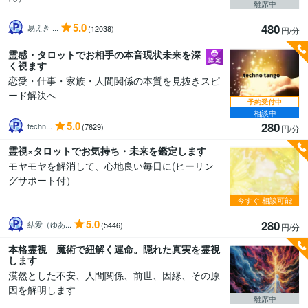
離席中
5.0
480
易えき ...
(12038)
円/分
霊感・タロットでお相手の本音現状未来を深
く視ます
恋愛・仕事・家族・人間関係の本質を見抜きスピ
ード解決へ
予約受付中
相談中
5.0
280
techn...
(7629)
円/分
霊視×タロットでお気持ち・未来を鑑定します
モヤモヤを解消して、心地良い毎日に(ヒーリン
グサポート付）
今すぐ
相談可能
5.0
280
結愛（ゆあ...
(5446)
円/分
本格霊視 魔術で紐解く運命。隠れた真実を霊視
します
漠然とした不安、人間関係、前世、因縁、その原
因を解明します
離席中