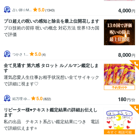
5.0
4,000
占い師☆M...
(1343)
円
プロ超えの呪いの感知と除去を最上位開花します
プロ技術の習得 呪いの概念 対応方法 世界13カ国
で評価
5.0
8,000
つかさ 1...
(4)
円
全て見通す 第六感 タロット ルノルマン鑑定しま
す
運気恋愛人生仕事お相手状況想い全てサイキック
で詳細に視ます♡
予約受付中
5.0
180
結万理 ゆ...
(822)
円/分
リピーター様♥️テキスト鑑定結果の詳細お伝えし
ます
私の出品 テキスト系占い鑑定結果につき 電話
で詳細伝えます⭐
今すぐ
相談可能