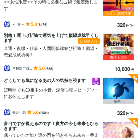
⭐️⭐️女性限定⭐️⭐️その時に必要な占術で鑑定致しま
す
今すぐ
相談可能
5.0
320
～ 明 ～
(6176)
円/分
別格！運上げ祈祷で運気を上げて願望成就早くし
ます
定期購入可
金運・復縁・仕事・人間関係縁結び祈祷！願望・
恋愛成就祈祷！
満枠
対応中
5.0
10,000
李桜凛プロ...
(638)
円
どうしても気になるあの人の気持ち視ます
短時間でも⭕️相手の本音、深層心理スピーディー
にお伝えします
離席中
5.0
320
蒼月小鳥
(2004)
円/分
盲目ですが視えるのです！貴方の今も未来もひら
きます
眠っていた才能と運の門を開き今も未来も一番楽