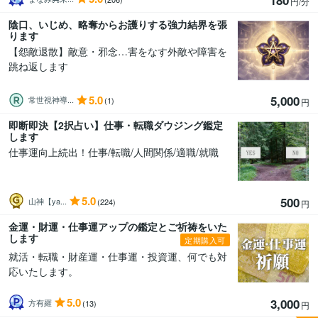
円/分
陰口、いじめ、略奪からお護りする強力結界を張
ります
【怨敵退散】敵意・邪念…害をなす外敵や障害を
跳ね返します
5.0
5,000
常世視神導...
(1)
円
即断即決【2択占い】仕事・転職ダウジング鑑定
します
仕事運向上続出！仕事/転職/人間関係/適職/就職
5.0
500
山神【ya...
(224)
円
金運・財運・仕事運アップの鑑定とご祈祷をいた
します
定期購入可
就活・転職・財産運・仕事運・投資運、何でも対
応いたします。
5.0
3,000
方有羅
(13)
円