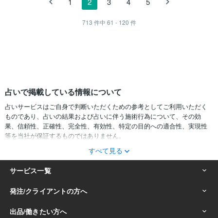
1
2
3
4
5
713
件中
61 - 120
件
占いで掲載している情報について
占いサービスはご自身で判断いただくための参考としてご利用いただく
ものであり、占いの結果および占いに伴う施術行為について、その効
果、信頼性、正確性、完全性、有効性、特定の目的への適合性、実現性
等を当社が保証するものではありません。
すべて見る
サービスの結果をどのように利用するかは、お客様ご自身の自己責任に
おいて判断をお願いいたします。
占いの結果およびその内容を踏まえておこなったお客様の行動により生
ずる一切の損害について、当社および情報の提供者は一切責任を負いか
ねます。