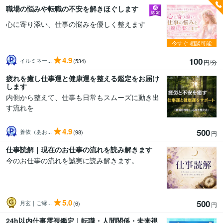
職場の悩みや転職の不安を解きほぐします
心に寄り添い、仕事の悩みを優しく整えます
今すぐ
相談可能
4.9
100
イルミネー...
(534)
円/分
疲れを癒し仕事運と健康運を整える鑑定をお届け
します
内側から整えて、仕事も日常もスムーズに動き出
す流れを
4.9
500
蒼依（あお...
(98)
円
仕事読解｜現在のお仕事の流れを読み解きます
今のお仕事の流れを誠実に読み解きます。
5.0
500
月玄｜ご縁...
(6)
円
24h以内仕事霊視鑑定｜転職・人間関係・未来視