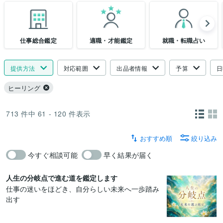
仕事総合鑑定
適職・才能鑑定
就職・転職占い
提供方法
対応範囲
出品者情報
予算
日
ヒーリング
713
件中
61 - 120
件表示
おすすめ順
絞り込み
今すぐ相談可能
早く結果が届く
人生の分岐点で進む道を鑑定します
仕事の迷いをほどき、自分らしい未来へ一歩踏み
出す