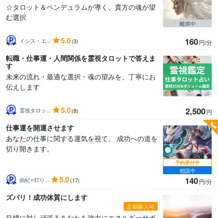
☆タロット＆ペンデュラムが導く、貴方の魂が望
む選択
離席中
5.0
160
イシス・エ...
(3)
円/分
転職・仕事運・人間関係を霊視タロットで答えま
す
未来の流れ・最適な選択・魂の望みを、丁寧にお
伝えします
5.0
2,500
霊視タロッ...
(8)
円
仕事運を開運させます
あなたの仕事に関する運気を視て、 成功への道を
切り開きます。
予約受付中
相談中
5.0
140
由紀⭐灯り...
(17)
円/分
ズバリ！成功体質にします
定期購入可
目標に対し頑張るあなたを強力にエネルギーサポ