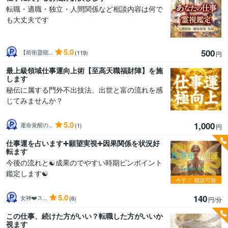
転職・適職・独立・人間関係など相談内容は何で
も大丈夫です
5.0
500
【前衛靈能...
(119)
円
最上級領域仕事運向上術【至高天職福財陣】を施
します
秘伝に属する門外不出技法、出世と富の流れを感
じてみませんか？
5.0
1,000
運命覚醒の...
(1)
円
仕事運を占います➕願望実視➕因果関係を状況好
転ます
今後の流れと☯️成果のでやすい時期ピンポイント
鑑定します☯️
今すぐ
相談可能
5.0
140
女神❤️ス...
(6)
円/分
この仕事、続けた方がいい？転職した方がいいか
視ます