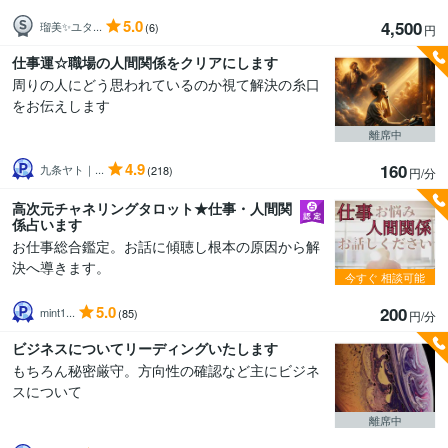
5.0
4,500
瑠美✨ユタ...
(6)
円
仕事運☆職場の人間関係をクリアにします
周りの人にどう思われているのか視て解決の糸口
をお伝えします
離席中
4.9
160
九条ヤト｜...
(218)
円/分
高次元チャネリングタロット★仕事・人間関
係占います
お仕事総合鑑定。お話に傾聴し根本の原因から解
決へ導きます。
今すぐ
相談可能
5.0
200
mint1...
(85)
円/分
ビジネスについてリーディングいたします
もちろん秘密厳守。方向性の確認など主にビジネ
スについて
離席中