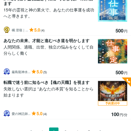
ます
15年の霊視と神の業火で、あなたの仕事運を成功
へと導きます。
5.0
500
橘 澄嶺｜...
(4)
円
あなたの未来、才能と進むべき道を明かします
人間関係、適職、出世、独立の悩みをなくして自
分らしく働く
5.0
500
厳島龍神水...
(5)
円
転職で迷う前に知るべき【魂の天職】を視ます
失敗しない選択は “あなたの本質”を知ることから
始まります
予約受付中
5.0
100
愛の神託師...
(4)
円/分