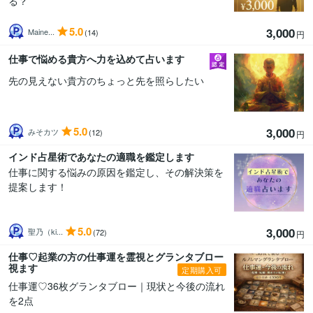
る？
5.0
3,000
Maine...
(14)
円
仕事で悩める貴方へ力を込めて占います
先の見えない貴方のちょっと先を照らしたい
5.0
3,000
みそカツ
(12)
円
インド占星術であなたの適職を鑑定します
仕事に関する悩みの原因を鑑定し、その解決策を
提案します！
5.0
3,000
聖乃（ki...
(72)
円
仕事♡起業の方の仕事運を霊視とグランタブロー
視ます
定期購入可
仕事運♡36枚グランタブロー｜現状と今後の流れ
を2点