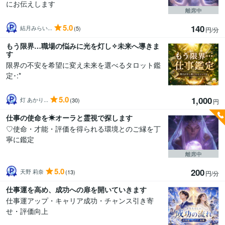
にお伝えします
離席中
5.0
140
結月みらい...
(5)
円/分
もう限界…職場の悩みに光を灯し✧未来へ導きま
す
限界の不安を希望に変え未来を選べるタロット鑑
定･:*
5.0
1,000
灯 あかり...
(30)
円
仕事の使命を☀オーラと霊視で探します
♡使命・才能・評価を得られる環境とのご縁を丁
寧に鑑定
離席中
5.0
200
天野 莉奈
(13)
円/分
仕事運を高め、成功への扉を開いていきます
仕事運アップ・キャリア成功・チャンス引き寄
せ・評価向上