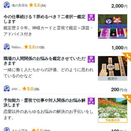
5.0
2,000
魂の具現化
(54)
円
今の仕事続ける？辞めるべき？二者択一鑑定
します
鑑定歴２０年。神様カードと霊視で鑑定～課題・
アドバイス付き
5.0
1,000
Natsu...
(1158)
円
職場の人間関係のお悩みを鑑定させていただ
きます
一緒に働く人たちからの評価、どのように思われ
ているのかなど
離席中
5.0
200
shin ...
(38)
円/分
予知能力・霊視で仕事や対人関係のお悩み解
決します
恋愛以外のあらゆるお悩みの解決のお手伝いをし
ます。
予約受付中
5.0
180
まなみ⌘未...
(206)