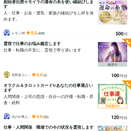
創始者伝授☆モイラの運命の糸を使い縁結びしま
す
人・仕事・お金・運気・家族の縁結びをし絆を強
めます。
5.0
500
レモン38
(409)
円
霊視で仕事のお悩み鑑定します
仕事・転職の不安に、霊視で寄り添います
離席中
5.0
100
高野倉エレ...
(3)
円/分
オラクル＆タロットカード✨️あなたの仕事運占い
ます
人間関係・上司の思惑・自分への評価・転職・昇
進・給料
予約受付中
4.9
120
光の仕事人...
(52)
円/分
仕事・人間関係 職場での今の状況を霊視します