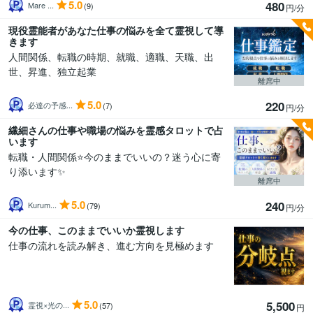
5.0
480
Mare ...
(9)
円/分
現役霊能者があなた仕事の悩みを全て霊視して導
きます
人間関係、転職の時期、就職、適職、天職、出
世、昇進、独立起業
離席中
5.0
220
必達の予感...
(7)
円/分
繊細さんの仕事や職場の悩みを霊感タロットで占
います
転職・人間関係⭐今のままでいいの？迷う心に寄
り添います✨
離席中
5.0
240
Kurum...
(79)
円/分
今の仕事、このままでいいか霊視します
仕事の流れを読み解き、進む方向を見極めます
5.0
5,500
霊視×光の...
(57)
円