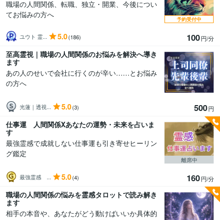
職場の人間関係、転職、独立・開業、今後につい
てお悩みの方へ
予約受付中
5.0
100
ユウト 霊...
(186)
円/分
至高霊視｜職場の人間関係のお悩みを解決へ導き
ます
あの人のせいで会社に行くのが辛い……とお悩み
の方へ
5.0
500
光蓮｜透視...
(3)
円
仕事運 人間関係Xあなたの運勢・未来を占いま
す
最強霊感で成就しない仕事運も引き寄せヒーリン
グ鑑定
離席中
5.0
160
最強霊感 ...
(4)
円/分
職場の人間関係の悩みを霊感タロットで読み解き
ます
相手の本音や、あなたがどう動けばいいか具体的