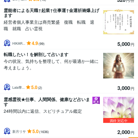
円/分
霊能者による天職↑起業↑仕事運↑金運祈祷爆上げ
ます
経営者個人事業主は商売繁盛 復職 転職 退
職 就職 占い霊視
4.9
5,000
HIKAR...
(99)
円
転職したい！を解剖して占います
今の状況、気持ちを整理して、何が最適か一緒に
考えましょう。
5.0
3,000
Lala華...
(2)
円
霊感霊視★仕事、人間関係、健康など占いま
す
24時間以内に返信、スピリチュアル鑑定
満枠
対応中
5.0
2,000
新月リサ
(1636)
円