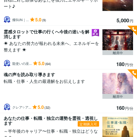
ート♪
5.0
5,000
燦SUN｜...
(9)
円
霊感タロットで仕事の行くへ今後の迷いを解
消します
☀ あなたの努力が報われる未来へ、エネルギーを
整えます ☀
離席中
5.0
180
龍使いの巫...
(64)
円/分
魂の声を読み取り導きます
転職・仕事・人生の最適解をお伝えします
離席中
5.0
160
クレア✨ア...
(32)
円/分
あなたの仕事・転職・独立の運勢を霊視・透視し
ます
定期購入可
～半年後のキャリア〜仕事・転職・独立はどうな