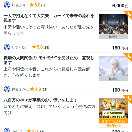
5.0
6,000
灯 あかり...
(1)
円
一人で抱えなくて大丈夫｜カードで未来の流れを
視ます
不安や迷いにそっと寄り添い、あなたが進む先を
照らします
離席中
5.0
160
しずくね（...
(28)
円/分
職場の人間関係の"モヤモヤ"を受け止め、霊視し
ます
上司や同僚の本音、これからの見通しを読み解
き、心を軽くします
離席中
4.8
100
神宮寺V✡...
(28)
円/分
八百万の神々が事業のお手伝いをします
皆でともに栄え、共創していく という心持ちの方
向け
今すぐ
相談可能
予約受付中
5.0
320
Uni｜ユ...
(13)