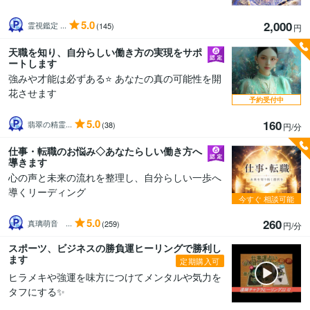
5.0
2,000
霊視鑑定 ...
(145)
円
天職を知り、自分らしい働き方の実現をサポ
ートします
強みや才能は必ずある⭐ あなたの真の可能性を開
花させます
予約受付中
5.0
160
翡翠の精霊...
(38)
円/分
仕事・転職のお悩み◇あなたらしい働き方へ
導きます
心の声と未来の流れを整理し、自分らしい一歩へ
導くリーディング
今すぐ
相談可能
5.0
260
真璃萌音 ...
(259)
円/分
スポーツ、ビジネスの勝負運ヒーリングで勝利し
ます
定期購入可
ヒラメキや強運を味方につけてメンタルや気力を
タフにする✨