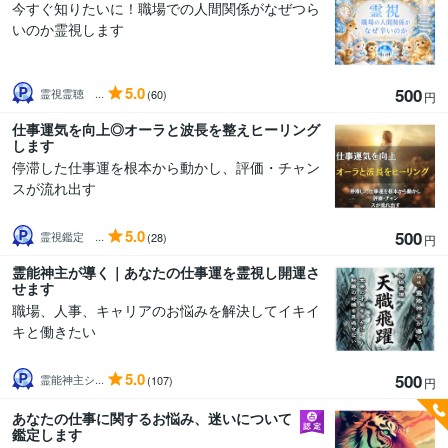
今すぐ知りたいに！職場での人間関係がなぜつら
いのか霊視します
5.0
500
霊視霊聴 ...
(60)
円
仕事運気を向上◎オーラと波長を整えヒーリング
します
停滞した仕事運を根本から動かし、評価・チャン
スが流れ出す
5.0
500
霊視鑑定 ...
(28)
円
霊能神主が導く｜あなたの仕事運を霊視し開運さ
せます
職場、人事、キャリアのお悩みを解決してイキイ
キと働きたい
5.0
500
霊能神主シ...
(107)
円
あなたの仕事に関するお悩み、迷いについて
鑑定します