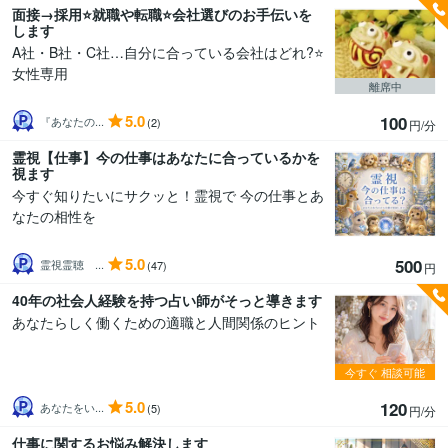
面接→採用⭐就職や転職⭐会社選びのお手伝いを
します
A社・B社・C社…自分に合っている会社はどれ?⭐
女性専用
離席中
5.0
100
『あなたの...
(2)
円/分
霊視【仕事】今の仕事はあなたに合っているかを
視ます
今すぐ知りたいにサクッと！霊視で 今の仕事とあ
なたの相性を
5.0
500
霊視霊聴 ...
(47)
円
40年の社会人経験を持つ占い師がそっと導きます
あなたらしく働くための適職と人間関係のヒント
今すぐ
相談可能
5.0
120
あなたをい...
(5)
円/分
仕事に関するお悩み解決します