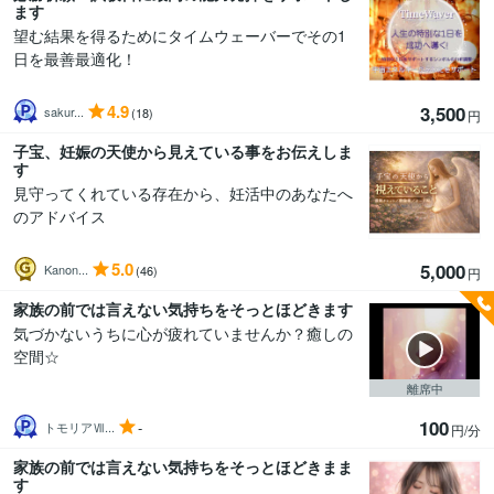
ます
望む結果を得るためにタイムウェーバーでその1
日を最善最適化！
4.9
3,500
sakur...
(18)
円
子宝、妊娠の天使から見えている事をお伝えしま
す
見守ってくれている存在から、妊活中のあなたへ
のアドバイス
5.0
5,000
Kanon...
(46)
円
家族の前では言えない気持ちをそっとほどきます
気づかないうちに心が疲れていませんか？癒しの
空間☆
離席中
100
-
トモリアⅦ...
円/分
家族の前では言えない気持ちをそっとほどきまま
す