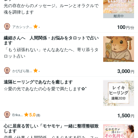
​光の存在からのメッセージ。ルーンとオラクルで
魂を調律します
離席中
100
-
アカシック...
円/分
繊細さんへ 人間関係・お悩みをタロットで占い
ます
「もう頑張れない」そんなあなたへ、寄り添うタ
ロット占い
3,000
-
かぴばら陰...
円
遠隔ヒーリングであなたを癒します
☆愛の光であなたの心を愛で満たします✿*
5.0
1,500
Erika...
(8)
円
心に居座る苦しい「モヤモヤ」一緒に整理整頓致
します
恋愛／仕事／人間関係、ぐるぐるする悩み、スッ