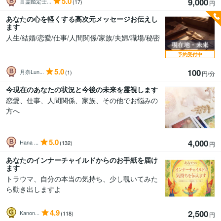
5.0
9,000
言霊鑑定士...
(17)
円
あなたの心を軽くする高次元メッセージお伝えし
ます
人生/結婚/恋愛/仕事/人間関係/家族/夫婦/職場/秘密
予約受付中
5.0
100
月奈Lun...
(1)
円/分
今現在のあなたの状況と今後の未来を霊視します
恋愛、仕事、人間関係、家族、その他でお悩みの
方へ
5.0
4,000
Hana ...
(132)
円
あなたのインナーチャイルドからのお手紙を届け
ます
トラウマ、自分の本当の気持ち、少し覗いてみた
ら動き出しますよ
4.9
2,500
Kanon...
(118)
円