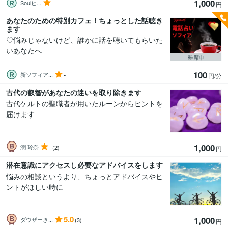
1,000
-
Soulヒ...
円
あなたのための特別カフェ！ちょっとした話聴き
ます
♡悩みじゃないけど、誰かに話を聴いてもらいた
いあなたへ
離席中
100
-
新ソフィア...
円/分
古代の叡智があなたの迷いを取り除きます
古代ケルトの聖職者が用いたルーンからヒントを
届けます
1,000
-
潤 玲奈
(2)
円
潜在意識にアクセスし必要なアドバイスをします
悩みの相談というより、ちょっとアドバイスやヒ
ントがほしい時に
5.0
1,000
ダウザーき...
(3)
円