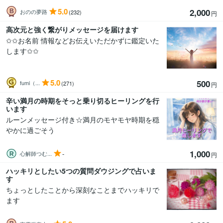
5.0
2,000
おのの夢路
(232)
円
高次元と強く繋がりメッセージを届けます
✩✩お名前 情報などお伝えいただかずに鑑定いた
します✩✩
5.0
500
fumi（...
(271)
円
辛い満月の時期をそっと乗り切るヒーリングを行
います
ルーンメッセージ付き☆満月のモヤモヤ時期を穏
やかに過ごそう
1,000
-
心解師つむ...
円
ハッキリとしたい5つの質問ダウジングで占いま
す
ちょっとしたことから深刻なことまでハッキリで
ます