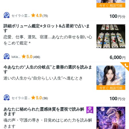
今すぐ
相談可能
4.9
100
セイラ☆霊...
(75)
円/分
詳細ボリューム鑑定⭐️タロット&占星術で占いま
す
恋愛、仕事、運気、宿運…あなたの幸せを願い心
をこめて鑑定＊
5.0
6,000
lukia...
(496)
円
今あなたの“人生の分岐点”と最善の選択を読みま
す
迷いの人生から“自分らしい人生”へ進むとき
今すぐ
相談可能
5.0
100
セイラ☆霊...
(36)
円/分
あなたに秘められた霊感体質を霊視で読み解
きます
魂の声・守護の導き・目覚めはじめた力を読み解
きます