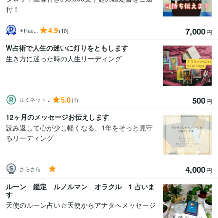
付！
4.9
7,000
✴︎Rau...
(10)
円
W占術で人生の迷いに灯りをともします
生き方に迷った時の人生リーディング
5.0
500
ルミネット...
(1)
円
12ヶ月のメッセージお伝えします
読み返して心が少し軽くなる、1年をそっと見守
るリーディング
4,000
-
さらさら ...
円
ルーン 鑑定 ルノルマン オラクル 1 占いま
す
天使のルーン占い☆天使からアナタへメッセージ