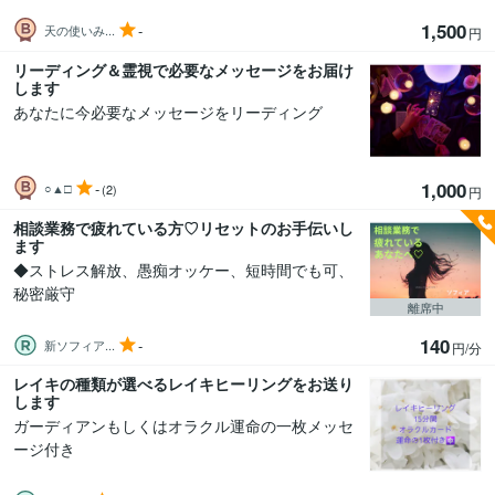
1,500
-
天の使いみ...
円
リーディング＆霊視で必要なメッセージをお届け
します
あなたに今必要なメッセージをリーディング
1,000
-
○▲□
(2)
円
相談業務で疲れている方♡リセットのお手伝いし
ます
◆ストレス解放、愚痴オッケー、短時間でも可、
秘密厳守
離席中
140
-
新ソフィア...
円/分
レイキの種類が選べるレイキヒーリングをお送り
します
ガーディアンもしくはオラクル運命の一枚メッセ
ージ付き