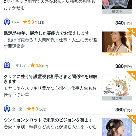
❣️サイキック能力で天啓をお伝え☪️秘密の相談も
おまかせを
離席中
5.0
340
lukia...
(1123)
円/分
鑑定歴40年、継承した霊能力でお伝えします
。動けば変わる！人間関係・仕事・人生に光が差
す開運鑑定
予約受付中
4.8
380
雫 しず...
(27)
円/分
クリアに整う守護霊視お相手さまと関係性を紐解
きます
モヤモヤをスッキリ豊かな心想へ✨仕事人生もお
任せ下さい◎
離席中
5.0
360
空 兎
(563)
円/分
ウンミョンタロットで未来のビジョンを視ます
恋愛・家族・転職などあなたが望む人生をつかむ