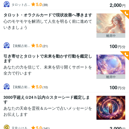
5.0
2,000
タロット占...
(39)
円
タロット・オラクルカードで現状改善へ導きます
心のモヤモヤを解消して人生を明るく前に進めて
いきましょう
離席中
5.0
100
【覚醒占術...
(21)
円/分
引き寄せとタロットで未来を動かす行動を鑑定し
ます
あなたの力を信じて、未来を切り開くサポートを
全力で行います
離席中
5.0
100
【覚醒占術...
(10)
円/分
3000字超え☆24ｈ以内☆スターシード鑑定しま
す
あなたの天命を霊視＆ルーンで占いメッセージを
お伝えします
5.0
3,000
天音☆はる...
(141)
円