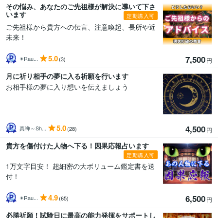
その悩み、あなたのご先祖様が解決に導いて下さ
います
定期購入可
ご先祖様から貴方への伝言、注意喚起、長所や近
未来！
5.0
7,500
✴︎Rau...
(3)
円
月に祈り相手の夢に入る祈願を行います
お相手様の夢に入り想いを伝えましょう
5.0
4,500
真禅～Sh...
(28)
円
貴方を傷付けた人物へ下る！因果応報占います
定期購入可
1万文字目安！ 超細密の大ボリューム鑑定書を送
付！
4.9
6,500
✴︎Rau...
(65)
円
必勝祈願！試験日に最高の能力発揮をサポートし