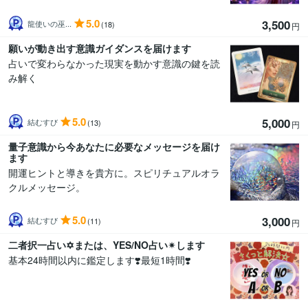
5.0
3,500
龍使いの巫...
(18)
円
願いが動き出す意識ガイダンスを届けます
占いで変わらなかった現実を動かす意識の鍵を読
み解く
5.0
5,000
結むすび
(13)
円
量子意識から今あなたに必要なメッセージを届け
ます
開運ヒントと導きを貴方に。スピリチュアルオラ
クルメッセージ。
5.0
3,000
結むすび
(11)
円
二者択一占い✡または、YES/NO占い✴します
基本24時間以内に鑑定します❣️最短1時間❣️