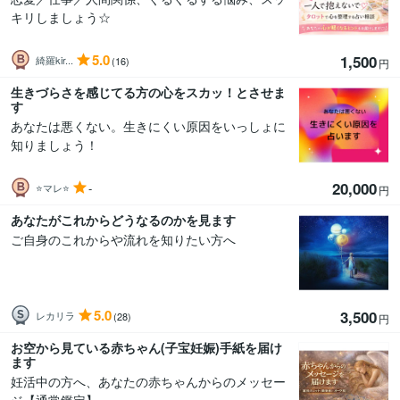
キリしましょう☆
5.0
1,500
綺羅kir...
(16)
円
生きづらさを感じてる方の心をスカッ！とさせま
す
あなたは悪くない。生きにくい原因をいっしょに
知りましょう！
20,000
-
⭐マレ⭐
円
あなたがこれからどうなるのかを見ます
ご自身のこれからや流れを知りたい方へ
5.0
3,500
レカリラ
(28)
円
お空から見ている赤ちゃん(子宝妊娠)手紙を届け
ます
妊活中の方へ、あなたの赤ちゃんからのメッセー