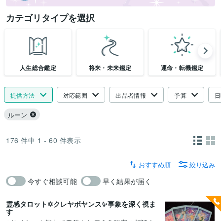
カテゴリタイプを選択
人生総合鑑定
将来・未来鑑定
運命・転機鑑定
提供方法
対応範囲
出品者情報
予算
日
ルーン
176
件中
1 - 60
件表示
おすすめ順
絞り込み
今すぐ相談可能
早く結果が届く
霊感タロット✡️クレヤボヤンス✨事象を深く視ま
す