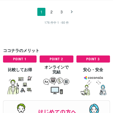
1
2
3
176
件中
1 - 60
件
ココナラのメリット
オンラインで
比較してお得
安心・安全
完結