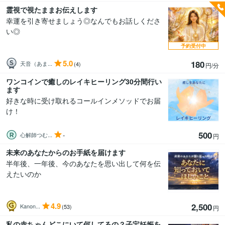
霊視で視たままお伝えします
幸運を引き寄せましょう◎なんでもお話しくださ
い◎
予約受付中
5.0
180
天音（あま...
(4)
円/分
ワンコインで癒しのレイキヒーリング30分間行い
ます
好きな時に受け取れるコールインメソッドでお届
け！
500
-
心解師つむ...
円
未来のあなたからのお手紙を届けます
半年後、一年後、今のあなたを思い出して何を伝
えたいのか
4.9
2,500
Kanon...
(53)
円
私の赤ちゃんどこにいて何してるの？子宝妊娠を