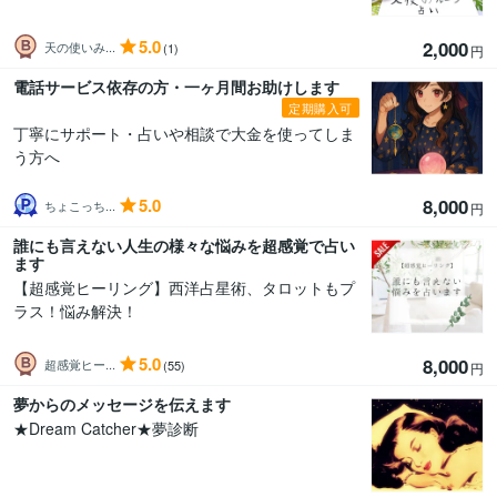
5.0
2,000
天の使いみ...
(1)
円
電話サービス依存の方・一ヶ月間お助けします
定期購入可
丁寧にサポート・占いや相談で大金を使ってしま
う方へ
5.0
8,000
ちょこっち...
円
誰にも言えない人生の様々な悩みを超感覚で占い
ます
【超感覚ヒーリング】西洋占星術、タロットもプ
ラス！悩み解決！
5.0
8,000
超感覚ヒー...
(55)
円
夢からのメッセージを伝えます
★Dream Catcher★夢診断