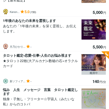
ジ【通常鑑定】
5.0
5,000
Kanon...
(150)
円
1年後のあなたの未来を霊視します
あなたの「1年後の未来」を深く霊視し、お伝え
します。
5,500
-
月乃ひかり...
円
タロット鑑定•恋愛•仕事•人生のお悩み視ます
★タロット22枚(大アルカナ)×数秘の石×オラクル
カード
離席中
140
-
新ソフィア...
円/分
悩み 人生 メッセージ 言葉 タロット鑑定し
ます
独身・子無し・フリーター☆宇宙人（みたいな
私）からのコトバ