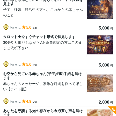
見ます
子宝、妊娠、妊活中の方へ、これからの赤ちゃん
のこと
5.0
5,000
Kanon...
(33)
円
タロット★今すぐチャット形式で拝見します
30分やり取りしながら♪お返事鑑定の方はこのま
まご依頼下さい
5.0
5,000
Kanon...
(19)
円
お空から見ている赤ちゃん(子宝妊娠)手紙を届け
ます
赤ちゃんのメッセージ、素敵な時間を作ってほし
い【ライト版】
4.9
2,000
Kanon...
(76)
円
あなたを守護する光の存在から今必要な声を届け
ます