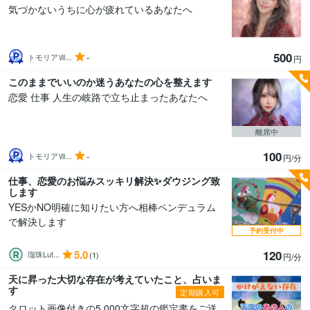
気づかないうちに心が疲れているあなたへ
500
-
トモリアⅦ...
円
このままでいいのか迷うあなたの心を整えます
恋愛 仕事 人生の岐路で立ち止まったあなたへ
離席中
100
-
トモリアⅦ...
円/分
仕事、恋愛のお悩みスッキリ解決✨ダウジング致
します
YESかNO明確に知りたい方へ相棒ペンデュラム
で解決します‎
予約受付中
5.0
120
瑠珠Lut...
(1)
円/分
天に昇った大切な存在が考えていたこと、占いま
す
定期購入可
タロット画像付きの5,000文字超の鑑定書をご送