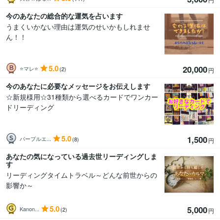
今のあなたの総合的な運気を占います
うまくいかない理由は運気のせいかもしれませ
ん！！
5.0
20,000
⭐マレ⭐
(2)
円
今のあなたに必要なメッセージをお伝えします
☆新規様用☆31種類から選べるカードでワンカー
ドリーディング
5.0
1,500
パープルエ...
(8)
円
あなたの気になっている過去世リーディングしま
す
リーディングタイムトラベル～どんな前世からの
影響か～
5.0
5,000
Kanon...
(2)
円