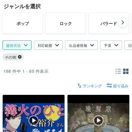
ジャンルを選択
ポップ
ロック
バラード
提供方法
対応範囲
出品者情報
予算
日
その他
168
件中
1 - 60
件表示
ランキング
絞り込み