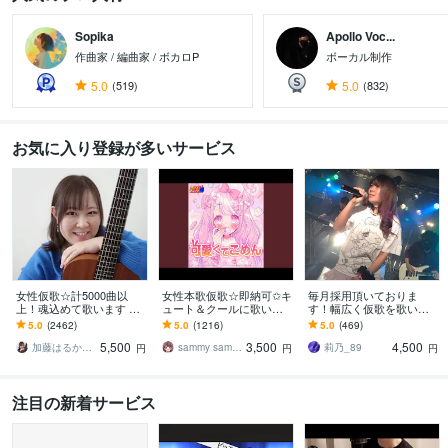
Sopika
Apollo Voc...
作曲家 / 編曲家 / ボカロP
ボーカル制作
5.0
(519)
5.0
(832)
お気に入り登録が多いサービス
女性仮歌☆計5000曲以
女性本歌仮歌☆即納可✩キ
毎月採用頂いておりま
上！魂込めて歌います エ
ュート＆クールに歌いま
す！幅広く仮歌を歌いま
ディットが楽♪すぐ提出可
す アイドルアニソン得意
す アニソン、歌物系、パ
5.0
(2462)
5.0
(1216)
5.0
(469)
能♪毎月採用♪テレビ出演
です、毎月採用報告有
ワフルな楽曲の仮歌が得
5,500
3,500
4,500
有♪
り！(作詞も可)
意！
加藤はるか_Sing
sammy sammy
莉乃_89
円
円
円
注目の新着サービス