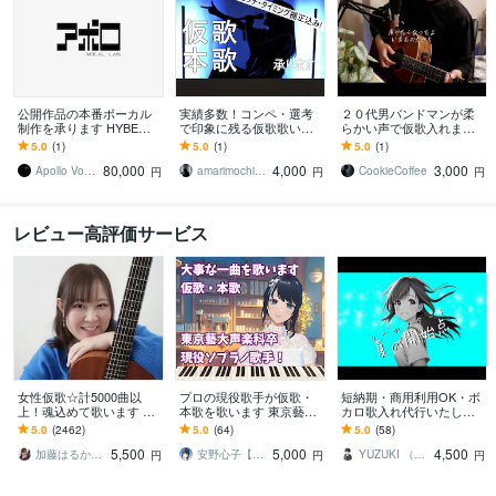
公開作品の本番ボーカル
実績多数！コンペ・選考
２０代男バンドマンが柔
制作を承ります HYBE・S
で印象に残る仮歌歌いま
らかい声で仮歌入れます
TARTO実績｜ゲーム・C
す 本格環境で高品質な仮
ピッチ＆リズム安定。即
5.0
(1)
5.0
(1)
5.0
(1)
M・テーマソング対応
歌歌います！ピッチ・タ
戦力の仮歌を納品しま
80,000
4,000
3,000
イミング補正付き
す。参考音源あり。
Apollo Vocal Lab
amarimochimochisong
CookieCoffee
円
円
円
レビュー高評価サービス
女性仮歌☆計5000曲以
プロの現役歌手が仮歌・
短納期・商用利用OK・ボ
上！魂込めて歌います エ
本歌を歌います 東京藝術
カロ歌入れ代行いたしま
ディットが楽♪すぐ提出可
大学声楽科卒業！あなた
す 曲に寄り添うボカロ歌
5.0
(2462)
5.0
(64)
5.0
(58)
能♪毎月採用♪テレビ出演
の大事な一曲を歌います
唱を丁寧にお作りします
5,500
5,000
4,500
有♪
(可不ございます)
加藤はるか_Sing
安野心子【安心さん】
YUZUKI （ゆずき）
円
円
円