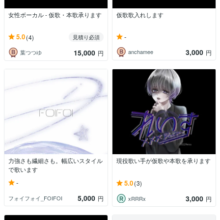
女性ボーカル - 仮歌・本歌承ります
仮歌歌入れします
-
5.0
(4)
見積り必須
3,000
15,000
anchamee
円
葉つつゆ
円
力強さも繊細さも。幅広いスタイル
現役歌い手が仮歌や本歌を承ります
で歌います
-
5.0
(3)
5,000
3,000
フォイフォイ_FOIFOI
円
xRRRx
円