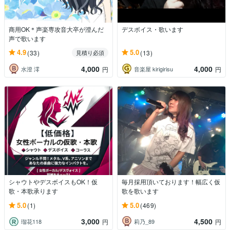
商用OK＊声楽専攻音大卒が澄んだ
デスボイス・歌います
声で歌います
4.9
5.0
(33)
(13)
見積り必須
4,000
4,000
水澄 澪
音楽屋 kirigirisu
円
円
シャウトやデスボイスもOK！仮
毎月採用頂いております！幅広く仮
歌・本歌承ります
歌を歌います
5.0
5.0
(1)
(469)
3,000
4,500
瑠花118
莉乃_89
円
円