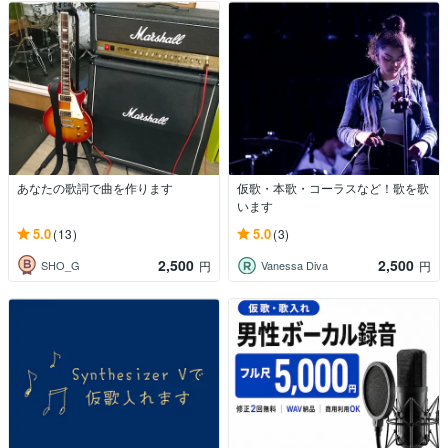
あなたの歌詞で曲を作ります
仮歌・本歌・コーラスなど！歌を歌
います
5.0
5.0
(13)
(3)
2,500
2,500
SHO_G
Vanessa Diva
円
円