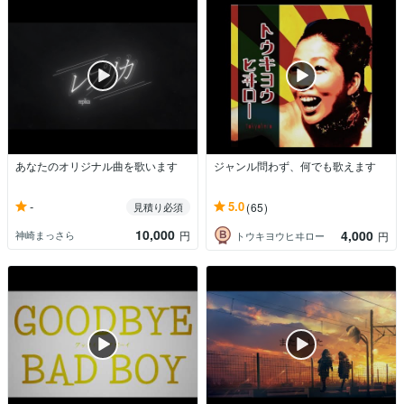
あなたのオリジナル曲を歌います
ジャンル問わず、何でも歌えます
-
5.0
見積り必須
(65)
10,000
4,000
神崎まっさら
円
トウキヨウヒヰロー
円