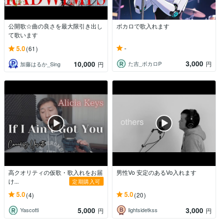
公開歌☆曲の良さを最大限引き出し
ボカロで歌入れます
て歌います
-
5.0
(61)
3,000
10,000
た吉_ボカロP
円
加藤はるか_Sing
円
高クオリティの仮歌・歌入れをお届
男性Vo 安定のあるVo入れます
け...
定期購入可
5.0
5.0
(4)
(20)
5,000
3,000
Yascotti
lightsidetkss
円
円