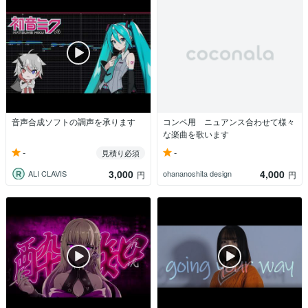
音声合成ソフトの調声を承ります
コンペ用 ニュアンス合わせて様々
な楽曲を歌います
-
-
見積り必須
3,000
4,000
ALI CLAVIS
ohananoshita design
円
円