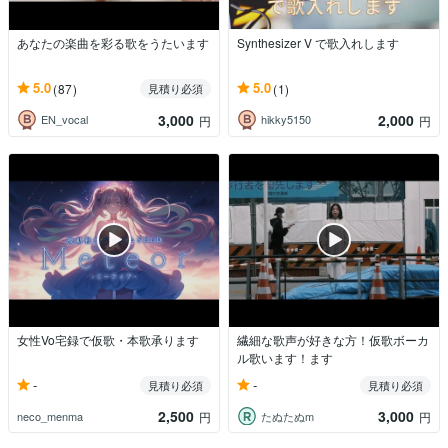
あなたの楽曲を彩る歌をうたいます
Synthesizer V で歌入れします
5.0
5.0
(87)
(1)
見積り必須
3,000
2,000
EN_vocal
hikky5150
円
円
女性Vo宅録で仮歌・本歌承ります
繊細な歌声が好きな方！仮歌ボーカ
ル歌います！ます
-
-
見積り必須
見積り必須
2,500
3,000
neco_menma
たぬたぬm
円
円