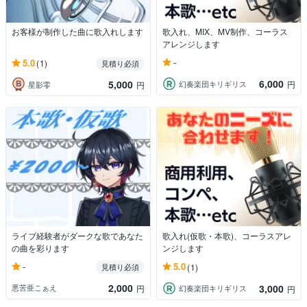
お客様が制作した曲に歌入れします
歌入れ、MIX、MV制作、コーラス
アレンジします
-
5.0
(1)
見積り必須
6,000
5,000
幻奏楽団キリギリス
円
星影零
円
ライブ経験者がダークな歌であなた
歌入れ(仮歌・本歌)、コーラスアレ
の曲を彩ります
ンジします
-
5.0
見積り必須
(1)
2,000
3,000
悪苦亜こぁえ
円
幻奏楽団キリギリス
円