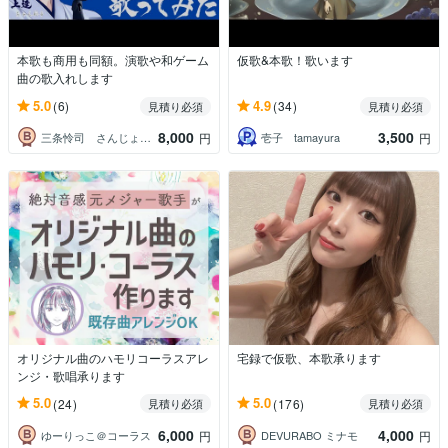
本歌も商用も同額。演歌や和ゲーム
仮歌&本歌！歌います
曲の歌入れします
5.0
4.9
(6)
(34)
見積り必須
見積り必須
8,000
3,500
三条怜司 さんじょうれいじ
壱子 tamayura
円
円
オリジナル曲のハモリコーラスアレ
宅録で仮歌、本歌承ります
ンジ・歌唱承ります
5.0
5.0
(24)
(176)
見積り必須
見積り必須
6,000
4,000
ゆーりっこ＠コーラス
DEVURABO ミナモ
円
円