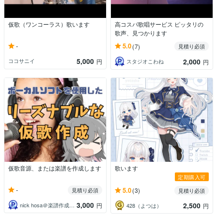
仮歌（ワンコーラス）歌います
高コスパ歌唱サービス ピッタリの
歌声、見つかります
-
5.0
(7)
見積り必須
5,000
2,000
ココサニイ
円
スタジオこわね
円
仮歌音源、または楽譜を作成します
歌います
定期購入可
-
5.0
見積り必須
(3)
見積り必須
3,000
2,500
nick hosa＠楽譜作成サービス
円
428（よつは）
円