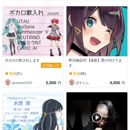
ボカロの歌入れします
即日納品可/【仮歌】受け付けてま
す
定期購入可
5.0
5.0
(21)
(69)
2,500
4,500
ayumusic3131
ぽすとん。
円
円