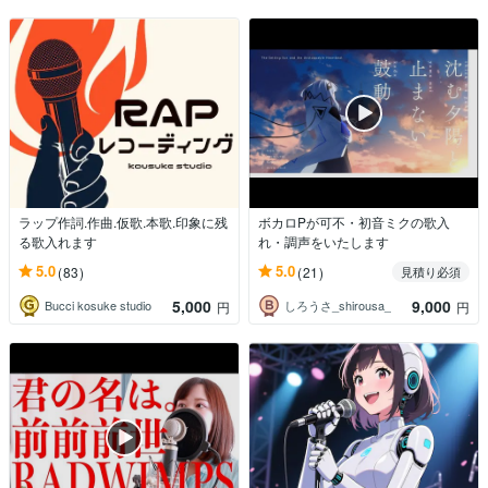
ラップ作詞.作曲.仮歌.本歌.印象に残
ボカロPが可不・初音ミクの歌入
る歌入れます
れ・調声をいたします
5.0
5.0
(83)
(21)
見積り必須
5,000
9,000
Bucci kosuke studio
しろうさ_shirousa_
円
円