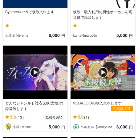
Synthesizer Vで仮歌入れます
仮歌・歌入れ用の男性ボーカルを高
音質で録音します
-
-
6,000
5,000
ねるま Neruma
kamat4ma ud0n
円
円
どんなジャンルも対応仮歌(女性)の
VOCALOIDの歌入れをします
録音致します
定期購入可
5.0
5.0
(13)
(1)
見積り必須
5,000
6,000
牛根 Ushine
ハルカル【MerryBadEnd】
円
円