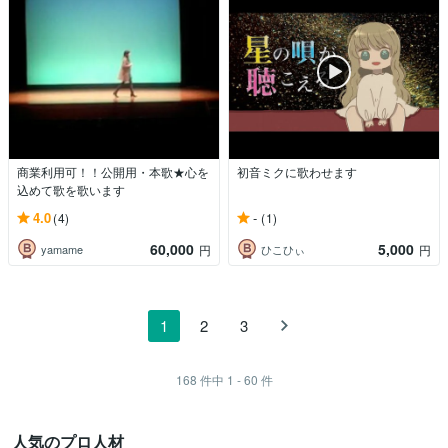
商業利用可！！公開用・本歌★心を
初音ミクに歌わせます
込めて歌を歌います
4.0
-
(4)
(1)
60,000
5,000
yamame
ひこひぃ
円
円
1
2
3
168
件中
1 - 60
件
人気のプロ人材