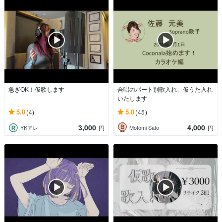
急ぎOK！仮歌します
合唱のパート別歌入れ、仮うた入れ
いたします
5.0
5.0
(4)
(45)
3,000
4,000
YKアレ
Motomi Sato
円
円