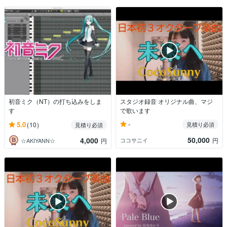
初音ミク（NT）の打ち込みをしま
スタジオ録音 オリジナル曲、マジ
す
で歌います
-
5.0
(10)
見積り必須
見積り必須
50,000
4,000
ココサニイ
円
☆AKIYANN☆
円