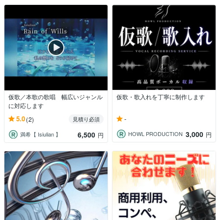
仮歌／本歌の歌唱 幅広いジャンル
仮歌・歌入れを丁寧に制作します
に対応します
-
5.0
(2)
見積り必須
3,000
6,500
HOWL PRODUCTION
円
満希【 Isiulian 】
円