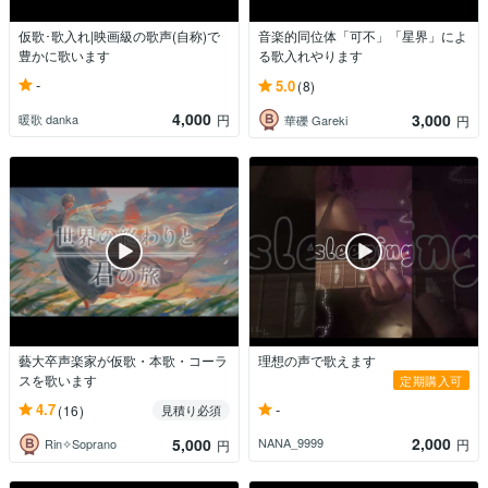
仮歌･歌入れ|映画級の歌声(自称)で
音楽的同位体「可不」「星界」によ
豊かに歌います
る歌入れやります
-
5.0
(8)
4,000
3,000
暖歌 danka
円
華礫 Gareki
円
藝大卒声楽家が仮歌・本歌・コーラ
理想の声で歌えます
スを歌います
定期購入可
-
4.7
(16)
見積り必須
2,000
5,000
NANA_9999
円
Rin✧Soprano
円