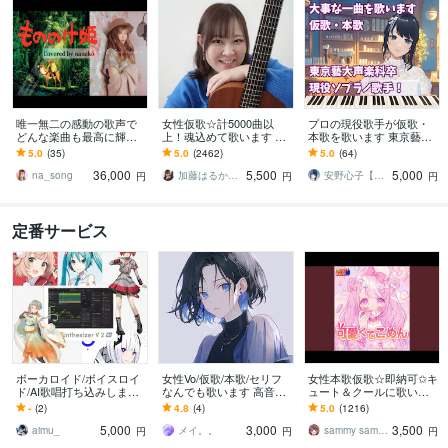
唯一無二の感動の歌声で
女性仮歌☆計5000曲以
プロの現役歌手が仮歌・
どんな楽曲も最高に輝か
上！魂込めて歌います エ
本歌を歌います 東京藝術
せます 商用。本格バラー
ディットが楽♪すぐ提出可
大学声楽科卒業！あなた
5.0
(35)
5.0
(2462)
5.0
(64)
ドから激しいロック、英
能♪毎月採用♪テレビ出演
の大事な一曲を歌います
36,000
5,500
5,000
語ラップ K-Pop
有♪
na_song
加藤はるか_Sing
安野心子【安心さん】
円
円
円
定番サービス
ボーカロイド/ボイスロイ
女性Vo/仮歌/本歌/セリフ
女性本歌仮歌☆即納可✩キ
ド/AI歌唱打ち込みします
なんでも歌います 高音の
ュート＆クールに歌いま
SynthV・初音ミク・重音
クリアボイス/低音のハス
す アイドルアニソン得意
-
(2)
4.8
(4)
5.0
(1216)
テト・可不ほか様々なボ
キーボイスなんでもどう
です、毎月採用報告有
5,000
3,000
3,500
イスに対応
ぞ！
り！(作詞も可)
aimu_
メイ。。
sammy sammy
円
円
円