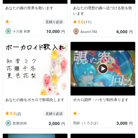
あなたの曲の世界を歌います
あなたの理想の曲へ近づける歌を歌
います
-
5.0
見積り必須
(11)
10,000
6,000
十六夜 和夢
円
Asumi1783
円
あなたの曲をボカロで歌唱化します
ボカロ調声・ハモリ制作承ります
-
5.0
(2)
見積り必須
3,000
2,000
黒鯖（くろさば）
円
悠雅2636
円