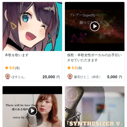
本歌を歌います
仮歌・本歌女性ボーカルのお手伝い
させていただきます
5.0
5.0
(6)
(9)
25,000
5,000
ぽすとん。
藤宮ひとこ（綺音）
円
円