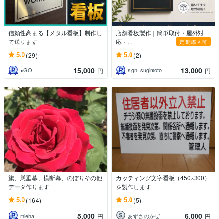
信頼性高まる【メタル看板】制作し
店舗看板製作｜簡単取付・屋外対
て送ります
応・...
定期購入可
5.0
5.0
(29)
(2)
15,000
13,000
●GO
sign_sugimoto
円
円
旗、懸垂幕、横断幕、のぼりその他
カッティング文字看板（450×300）
データ作ります
を製作します
5.0
5.0
(164)
(5)
5,000
6,000
mieha
あずさのかぜ
円
円