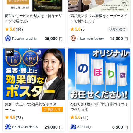
商品やサービスの魅力を上質なデザ
高品質アクリル看板をオーダーメイ
インで届けます
ドで制作します
5.0
5.0
(38)
(5)
見積り必須
25,000
15,000
Rdesign_graphic
miwa moto factory
円
円
集客・売上UPに効果的なポスタ
のぼり旗1枚8,500円で印刷コミコミ
ー・...
で作ります
定期購入可
4.9
5.0
(78)
(44)
25,000
8,500
SHIN GRAPHICS
877design
円
円