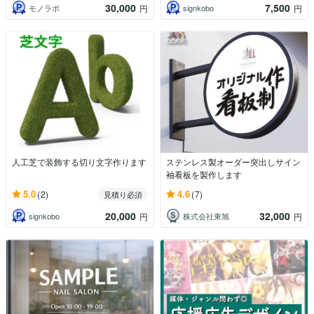
30,000
7,500
モノラボ
signkobo
円
円
人工芝で装飾する切り文字作ります
ステンレス製オーダー突出しサイン
袖看板を製作します
5.0
4.6
(2)
(7)
見積り必須
20,000
32,000
signkobo
株式会社東旭
円
円