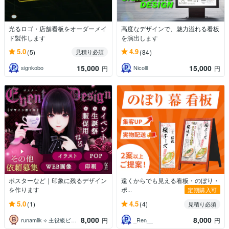
光るロゴ・店舗看板をオーダーメイ
高度なデザインで、魅力溢れる看板
ド製作します
を演出します
5.0
4.9
(5)
(84)
見積り必須
15,000
15,000
signkobo
Nicolll
円
円
ポスターなど｜印象に残るデザイン
遠くからでも見える看板・のぼり・
を作ります
ポ...
定期購入可
5.0
4.5
(1)
(4)
見積り必須
8,000
8,000
runamilk ⟡ 主役級ビジュアル
_Ren__
円
円