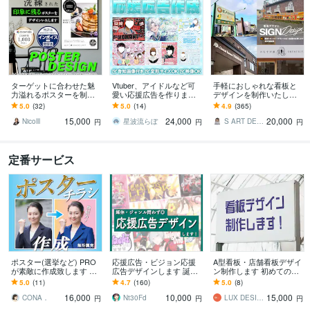
ターゲットに合わせた魅
Vtuber、アイドルなど可
手軽におしゃれな看板と
力溢れるポスターを制作
愛い応援広告を作ります
デザインを制作いたしま
します ニーズに合わせ
SNSの告知画像付き！一
す 看板・ウィンドウサイ
5.0
(32)
5.0
(14)
4.9
(365)
た、パーソナライズされ
緒に記念日を盛り上げま
ンをご提案致します（デ
15,000
24,000
20,000
たデザインを提供しま
しょう！
ザインのみも可能）
Nicolll
星波流らぼ
S ART DESIGN
円
円
円
す。
定番サービス
ポスター(選挙など) PRO
応援広告・ビジョン応援
A型看板・店舗看板デザイ
が素敵に作成致します ポ
広告デザインします 誕生
ン制作します 初めての方
スター・チラシのイメー
日や周年など◎ 告知画像
でも安心！丁寧に対応い
5.0
(11)
4.7
(160)
5.0
(8)
ジは重要です！画像補正
も合わせてデザインしま
たします
16,000
10,000
15,000
もおまかせ
す！
CONA．
Nt30Fd
LUX DESIGN LAB
円
円
円