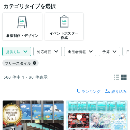
カテゴリタイプを選択
イベントポスター
看板制作・デザイン
作成
提供方法
対応範囲
出品者情報
予算
日
フリースタイル
566
件中
1 - 60
件表示
ランキング
絞り込み