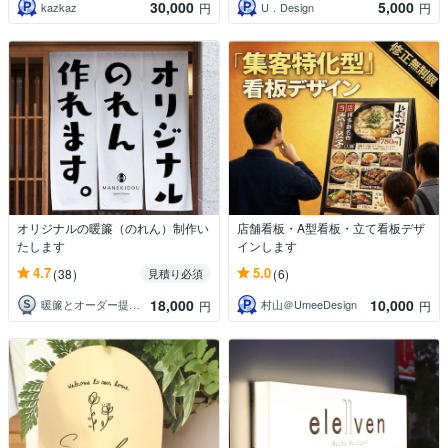
30,000
5,000
kazkaz
U．Design
円
円
オリジナルの暖簾（のれん）制作い
店舗看板・A型看板・立て看板デザ
たします
インします
4.7
5.0
(38)
(6)
見積り必須
18,000
10,000
暖簾とオーダー提灯のまねき堂
村山＠UmeeDesign
円
円