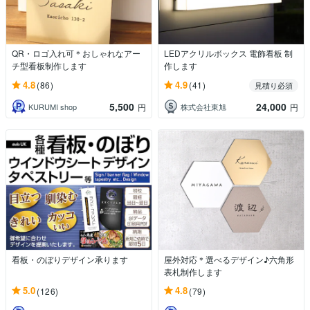
QR・ロゴ入れ可＊おしゃれなアー
LEDアクリルボックス 電飾看板 制
チ型看板制作します
作します
4.8
4.9
(86)
(41)
見積り必須
5,500
24,000
KURUMI shop
株式会社東旭
円
円
看板・のぼりデザイン承ります
屋外対応＊選べるデザイン♪六角形
表札制作します
5.0
4.8
(126)
(79)