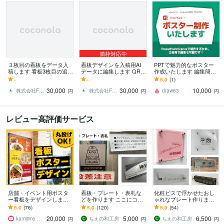
満枠対応中
３枚目の看板をデータ入
看板デザインを入稿用AI
PPTで魅力的なポスター
稿します 看板3枚目の追加
データに編集します QRコ
作成いたします 編集簡
デザインを入稿データま
ード挿入・入稿データ変
単！PPTでポスター/チラ
-
-
5.0
(1)
で対応
換に対応
シを作成いたします。
30,000
30,000
10,000
株式会社FUT
株式会社FUT
draw63
円
円
円
レビュー高評価サービス
店舗・イベント用ポスタ
看板・プレート・表札な
化粧ビスで浮かせたおし
ー看板をデザインします
どを作ります ここにコレ
ゃれなプレート作ります
丸投げOK｜初めての方
があったら伝わるのに、
店舗出入口、部屋名、表
5.0
(76)
5.0
(120)
5.0
(54)
も、安心してご相談くだ
となんとなく思っている
札、玄関など、浮かせて
20,000
5,000
6,500
さい♪
方
ワンランクUP!
kamijimo かみじも
ちえの和工房
ちえの和工房
円
円
円