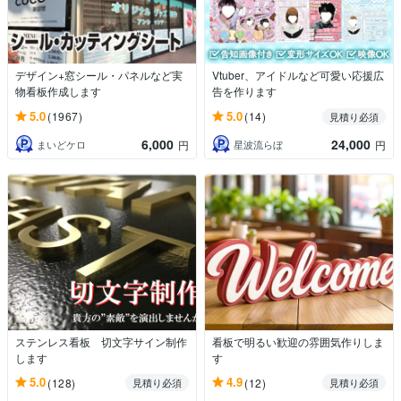
デザイン+窓シール・パネルなど実
Vtuber、アイドルなど可愛い応援広
物看板作成します
告を作ります
5.0
5.0
(1967)
(14)
見積り必須
6,000
24,000
まいどケロ
星波流らぼ
円
円
ステンレス看板 切文字サイン制作
看板で明るい歓迎の雰囲気作りしま
します
す
5.0
4.9
(128)
(12)
見積り必須
見積り必須