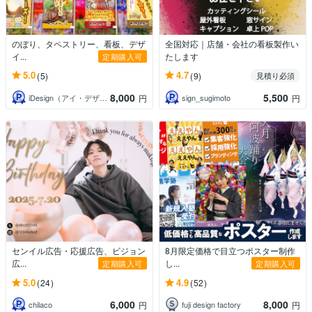
のぼり、タペストリー、看板、デザ
全国対応｜店舗・会社の看板製作い
イ...
たします
定期購入可
5.0
4.7
(5)
(9)
見積り必須
8,000
5,500
iDesign（アイ・デザイン）
sign_sugimoto
円
円
センイル広告・応援広告、ビジョン
8月限定価格で目立つポスター制作
広...
し...
定期購入可
定期購入可
5.0
4.9
(24)
(52)
6,000
8,000
chilaco
fuji design factory
円
円