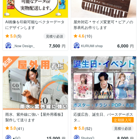
AI画像を印刷可能なベクターデータ
屋外対応＊サイズ変更可＊ピアノの
にデザインします
形表札お作りします
5.0
4.6
(5)
(10)
見積り必須
7,500
6,000
_Now Design_
KURUMI shop
円
円
雨水、紫外線に強い【屋外用看板】
応援広告、誕生日、バースデーポス
製作して送ります
タ...
定期購入可
5.0
5.0
(41)
(52)
見積り必須
15,000
8,000
●GO
ShutooO
円
円