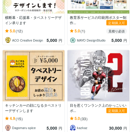
横断幕・応援幕・タペストリーデザ
教育系サービスの印刷用ポスター制
イン承ります
作...
定期購入可
5.0
5.0
(12)
(1)
見積り必須
5,000
5,000
ACO Creative Design
MAYO DesignStudio
円
円
キッチンカーの顔になるタペストリ
目を惹くワンランク上のかっこいい
ーデザインします
ポ...
定期購入可
4.9
5.0
(15)
(33)
5,000
30,000
Dagomaru spice
kazkaz
円
円