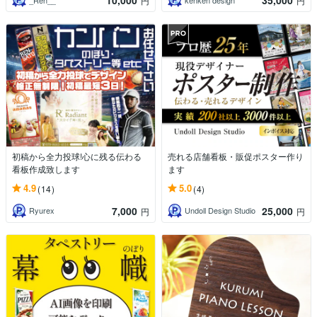
10,000
35,000
円
円
初稿から全力投球!心に残る伝わる
売れる店舗看板・販促ポスター作り
看板作成致します
ます
4.9
5.0
(14)
(4)
7,000
25,000
Ryurex
Undoll Design Studio
円
円