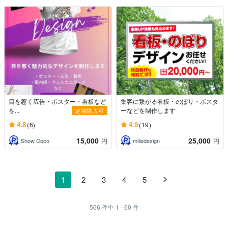
目を惹く広告・ポスター・看板など
集客に繋がる看板・のぼり・ポスタ
を...
ーなどを制作します
定期購入可
4.8
4.9
(6)
(19)
15,000
25,000
Show Coco
milledesign
円
円
1
2
3
4
5
566
件中
1 - 60
件