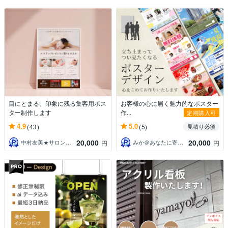
目にとまる、印象に残る集客用ポス
お客様の心に届く魅力的なポスター
ター制作します
作...
定期購入可
4.9
5.0
(43)
(5)
見積り必須
20,000
20,000
中村友美★サロンや店舗の為のデザイン
みか＠あなたに寄り添うサポーター
円
円