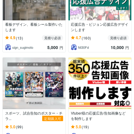
看板デザイン、看板シール製作いた
応援広告・ビジョン応援広告デザイ
します
ンします
4.9
4.7
(13)
(160)
見積り必須
見積り必須
5,000
10,000
sign_sugimoto
Nt30Fd
円
円
スポーツ、試合告知のポスター・チ
Vtuber様の応援広告/告知画像など
ラ...
を制作します
定期購入可
5.0
5.0
(99)
(19)