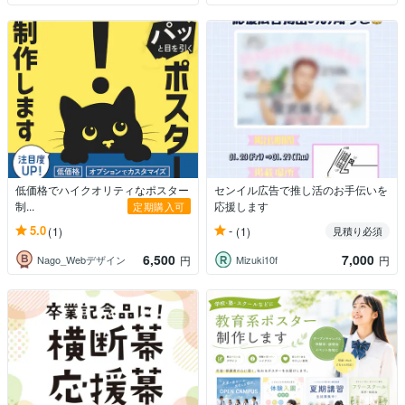
低価格でハイクオリティなポスター
センイル広告で推し活のお手伝いを
制...
応援します
定期購入可
5.0
-
(1)
(1)
見積り必須
6,500
7,000
Nago_Webデザイン
Mizuki10f
円
円