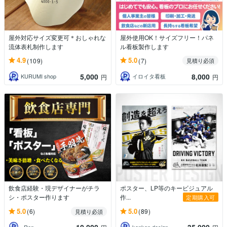
屋外対応サイズ変更可＊おしゃれな
屋外使用OK！サイズフリー！パネ
流体表札制作します
ル看板製作します
4.9
5.0
(109)
(7)
見積り必須
5,000
8,000
KURUMI shop
イロイタ看板
円
円
飲食店経験・現デザイナーがチラ
ポスター、LP等のキービジュアル
シ・ポスター作ります
作...
定期購入可
5.0
5.0
(6)
(89)
見積り必須
_Ren__
kenken design