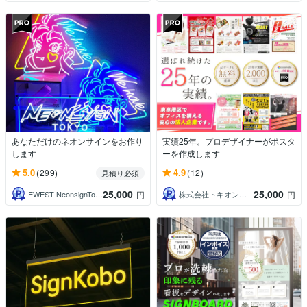
あなただけのネオンサインをお作り
実績25年。プロデザイナーがポスタ
します
ーを作成します
5.0
4.9
(299)
(12)
見積り必須
25,000
25,000
EWEST NeonsignTokyo
株式会社トキオン 広告制作
円
円