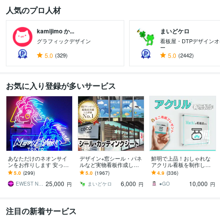
人気のプロ人材
kamijimo か...
まいどケロ
グラフィックデザイン
看板屋・DTPデザイン
ー
5.0
(329)
5.0
(2442)
お気に入り登録が多いサービス
あなただけのネオンサイ
デザイン+窓シール・パネ
鮮明で上品！おしゃれな
ンをお作りします 安っぽ
ルなど実物看板作成しま
アクリル看板を制作しま
くないワンランク上の法
す 1800件実績｜窓シール
す フルカラーで美しい看
5.0
(299)
5.0
(1967)
4.9
(336)
人向けLEDネオンサイン
等の看板制作｜持込デー
板＆ミニ看板のセット！
25,000
6,000
10,000
タOK
送料無料！
EWEST NeonsignTokyo
まいどケロ
●GO
円
円
円
注目の新着サービス