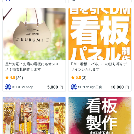
屋外対応＊お店の看板にもオスス
DM・看板・パネル・のぼり等をデ
メ！猫表札制作します
ザインいたします
4.9
5.0
(29)
(3)
5,000
10,000
KURUMI shop
SUN design工房
円
円