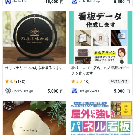
15,000
5,500
studio UK
KURUMI shop
円
円
オリジナリティのある看板作ります
看板「ロゴ・店名」の入稿用のデー
タを作ります
4.7
5.0
(130)
(18)
見積り必須
5,000
5,000
Sheep Design
Design ZAZOU
円
円