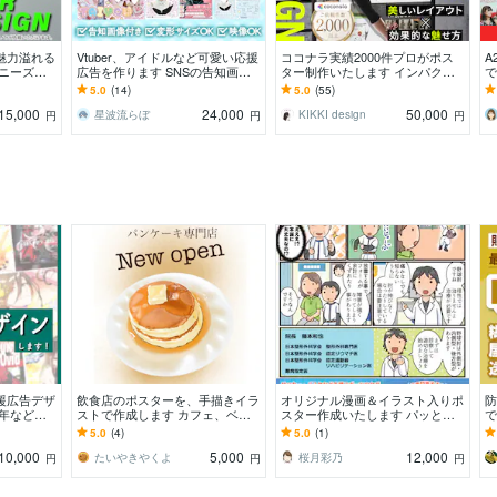
魅力溢れる
Vtuber、アイドルなど可愛い応援
ココナラ実績2000件プロがポス
A
 ニーズに
広告を作ります SNSの告知画像
ター制作いたします インパクト
で
イズされた
付き！一緒に記念日を盛り上げま
重視からビジュアル重視の美しい
な
5.0
(14)
5.0
(55)
。
しょう！
デザインまで
ン
15,000
24,000
50,000
星波流らぼ
KIKKI design
円
円
円
援広告デザ
飲食店のポスターを、手描きイラ
オリジナル漫画＆イラスト入りポ
防
周年など◎
ストで作成します カフェ、ベー
スター作成いたします パッと目
で
ザインしま
カリー、キッチンカー開店などに
を引く！解説漫画入りポスターデ
物
5.0
(4)
5.0
(1)
最適。
ザインはお任せください
と
10,000
5,000
12,000
たいやきやくよ
桜月彩乃
円
円
円