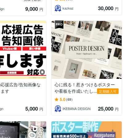
30,000
9,000
kazkaz
円
ign
円
様の応援広告/告知画像な
心に残る！惹きつけるポスター
します
や看板を作成いたし...
定期購入可
5.0
(69)
5,000
25,000
gn
IKEBANA DESIGN
円
円