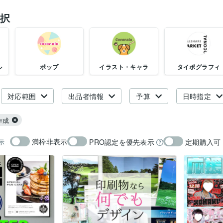
択
ル
ポップ
イラスト・キャラ
タイポグラフィ
対応範囲
出品者情報
予算
日時指定
作成
満枠非表示
PRO認定を優先表示
定期購入可
示