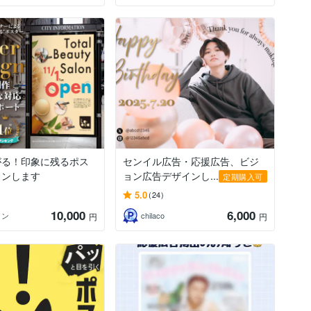
がる！印象に残るポス
センイル広告・応援広告、ビジ
インします
ョン広告デザインし...
定期購入可
5.0
(24)
10,000
6,000
イン
chilaco
円
円