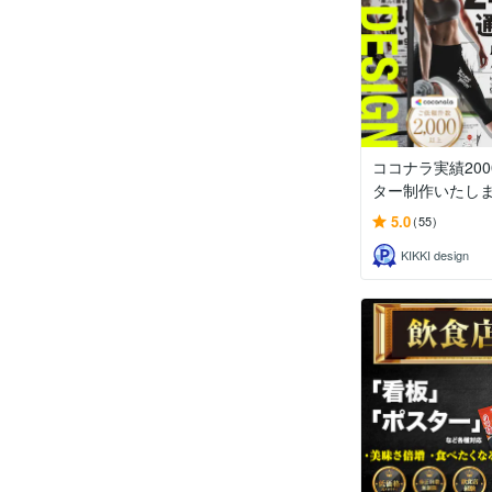
ココナラ実績20
ター制作いたし
5.0
(55)
KIKKI design