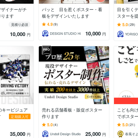
デザイナーがチ
パッと 目を惹くポスター・看
目を引く
作ります
板をデザインいたします
スターを
4.9
5.0
(9)
見積り必須
(29)
10,000
10,000
DESIGN STUDIO Hi
円
YORISO
円
のキービジュア
売れる店舗看板・販促ポスター
こども向
す
作ります
でポスタ
定期購入可
5.0
5.0
(4)
(21)
35,000
25,000
Undoll Design Studio
円
円