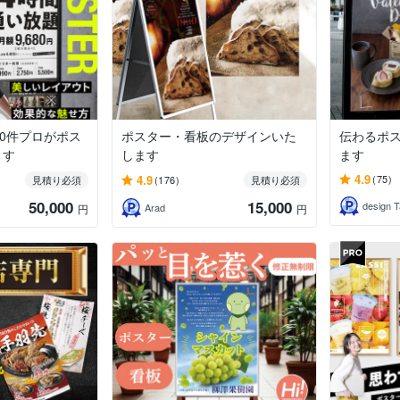
00件プロがポス
ポスター・看板のデザインいた
伝わるポ
ます
します
ます
4.9
4.9
(75)
見積り必須
(176)
見積り必須
50,000
15,000
design 
Arad
円
円