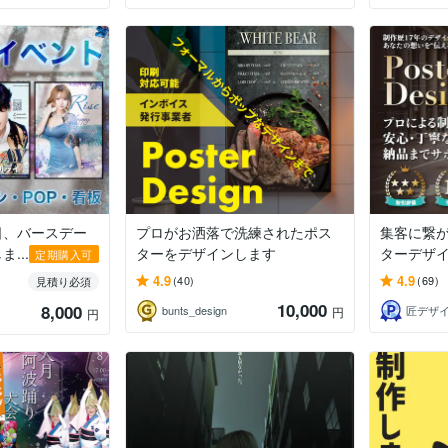
日、バースデー
プロがお洒落で洗練されたポス
集客に繋
...
ターをデザインします
ターデザ
定期購入可
4.9
4.9
(40)
(69)
見積り必須
10,000
8,000
bunts_design
匠デザ
円
円