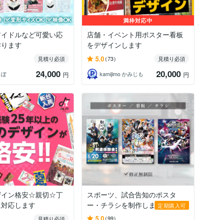
満枠対応中
r、アイドルなど可愛い応
店舗・イベント用ポスター看板
作ります
をデザインします
5.0
見積り必須
(73)
見積り必須
24,000
20,000
らぼ
kamijimo かみじも
円
円
ザイン格安☆親切☆丁
スポーツ、試合告知のポスタ
に対応します
ー・チラシを制作しま...
定期購入可
5.0
(99)
見積り必須