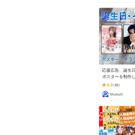
応援広告、誕生
ポスターを制作しま
5.0
(52)
ShutooO