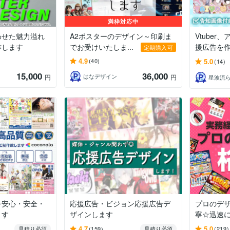
満枠対応中
わせた魅力溢れ
A2ポスターのデザイン～印刷ま
Vtube
作します
でお受けいたしま...
援広告を
定期購入可
4.9
5.0
(40)
(14)
15,000
36,000
はなデザイン
円
円
星波流
を安心・安全・
応援広告・ビジョン応援広告デ
プロのデ
ます
ザインします
寧☆迅速
4.7
5.0
見積り必須
(159)
見積り必須
(219)