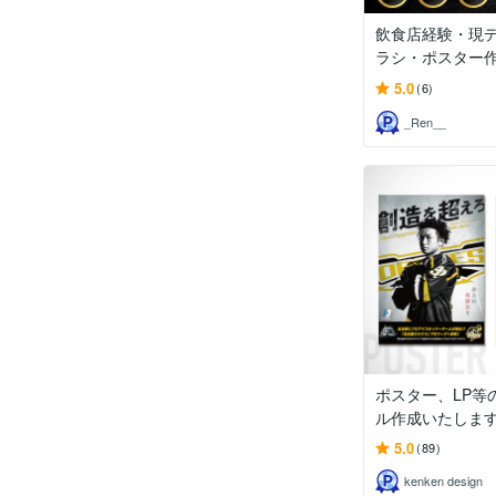
飲食店経験・現
ラシ・ポスター
5.0
(6)
_Ren__
ポスター、LP等
ル作成いたしま
5.0
(89)
kenken design