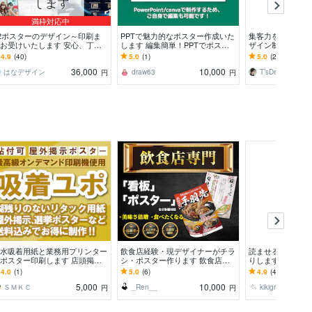
満枠対応中
2ポスターのデザイン～印刷ま
PPTで魅力的なポスター作成いた
集客力を高めるポ
お受けいたします 安心、丁寧
します 編集簡単！PPTでポスタ
ザイン制作します
対応で経歴20年のプロがデザイ
ー/チラシを作成いたします。
はなく、コンセプ
4.9
(40)
5.0
(1)
5.0
(22)
を提案いたします
作いたします。
36,000
10,000
はなデザイン
draw63
円
円
水吸着用紙と業務用プリンター
飲食店経験・現デザイナーがチラ
読ませる♡デザイ
ポスター印刷します 店頭掲示
シ・ポスター作ります 飲食店様
りします 《立ち
や選挙ポスターなど。印刷会社
向けに売れるポスター・看板デザ
みたくなる！興味
4.0
(1)
5.0
(6)
4.9
(43)
同品質の用紙を使用
インします！
5,000
10,000
ＳＭＫＣ
_Ren__
kikigraphic
円
円