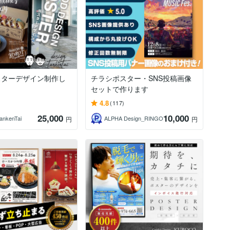
スターデザイン制作し
チラシポスター・SNS投稿画像
セットで作ります
4.8
(117)
25,000
10,000
TankenTai
ALPHA Design_RINGO
円
円