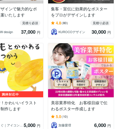
デザインで魅力的なポ
集客・宣伝に効果的なポスター
提案いたします
をプロがデザインします
4.8
見積り必須
(80)
見積り必須
37,000
30,000
W design
KUROCOデザイン
円
円
満枠対応中
け！かわいいイラスト
美容業界特化 お客様目線で伝
ー制作します
わるポスター作成します
5.0
(10)
5,000
6,000
春風そよぐ｜アイコン・イラスト・ポスター
加藤愛理
円
円