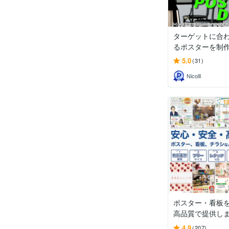
ターゲットに合
るポスターを制
5.0
(31)
Nicolll
ポスター・看板
高品質で提供し
4.9
(207)