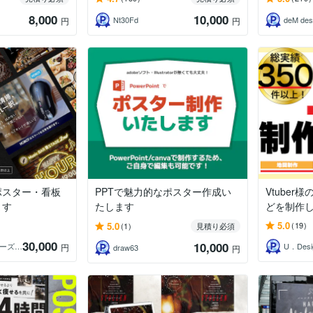
8,000
10,000
Nt30Fd
deM des
円
円
ポスター・看板
PPTで魅力的なポスター作成い
Vtuber
ます
たします
どを制作
5.0
5.0
(19)
(1)
見積り必須
30,000
10,000
T’sDesign（ティーズデザイン）
U．Desi
円
draw63
円