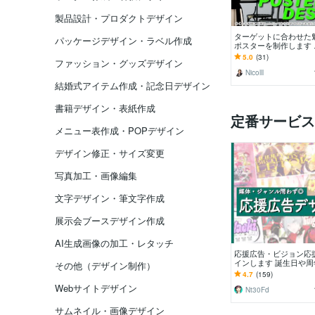
製品設計・プロダクトデザイン
ターゲットに合わせた
パッケージデザイン・ラベル作成
ポスターを制作します
合わせた、パーソナラ
5.0
(31)
ファッション・グッズデザイン
デザインを提供します
Nicolll
結婚式アイテム作成・記念日デザイン
書籍デザイン・表紙作成
定番サービス
メニュー表作成・POPデザイン
デザイン修正・サイズ変更
写真加工・画像編集
文字デザイン・筆文字作成
展示会ブースデザイン作成
AI生成画像の加工・レタッチ
応援広告・ビジョン応
インします 誕生日や
その他（デザイン制作）
告知画像も合わせてデ
4.7
(159)
す！
Webサイトデザイン
Nt30Fd
サムネイル・画像デザイン