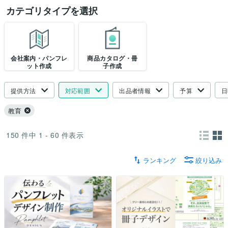
カテゴリタイプを選択
会社案内・パンフレ
商品カタログ・冊
ット作成
子作成
提供方法
対応範囲
出品者情報
予算
日
教育
150
件中
1 - 60
件表示
ランキング
絞り込み