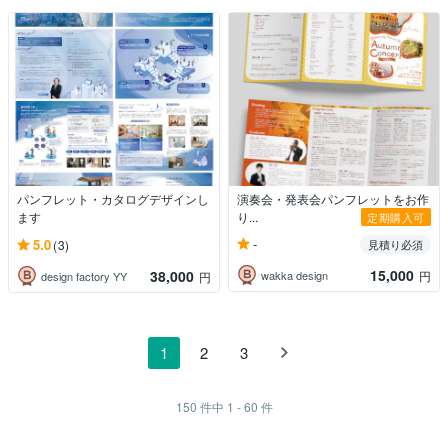
パンフレット・カタログデザインし
演奏会・発表会パンフレットをお作
ます
り...
定期購入可
-
5.0
(3)
見積り必須
15,000
38,000
wakka design
円
design factory YY
円
1
2
3
150
件中
1 - 60
件