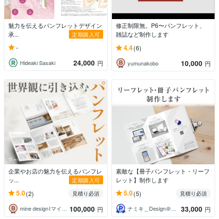
魅力を伝えるパンフレットデザイン
修正制限無。P6〜パンフレット、
承...
雑誌など制作します
定期購入可
-
4.4
(6)
24,000
10,000
Hideaki Sasaki
円
yumunakobo
円
企業やお店の魅力を伝えるパンフレ
素敵な【冊子パンフレット・リーフ
ッ...
レット】制作します
定期購入可
5.0
5.0
(2)
(5)
見積り必須
見積り必須
100,000
33,000
mine design⌇マインデザイン
ナミキ＿Design＠WEB初心者大歓迎
円
円