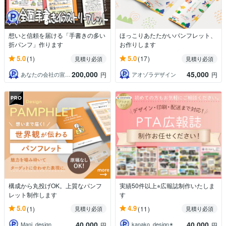
想いと信頼を届ける「手書きの多い
ほっこりあたたかいパンフレット、
折パンフ」作ります
お作りします
5.0
5.0
(1)
(17)
見積り必須
見積り必須
200,000
45,000
あなたの会社の宣伝部長 あかつかあづさ
アオゾラデザイン
円
円
構成から丸投げOK。上質なパンフ
実績50件以上⭐︎広報誌制作いたしま
レット制作します
す
5.0
4.9
(1)
(11)
見積り必須
見積り必須
40,000
40,000
Mani_design
kanako_design✴︎
円
円