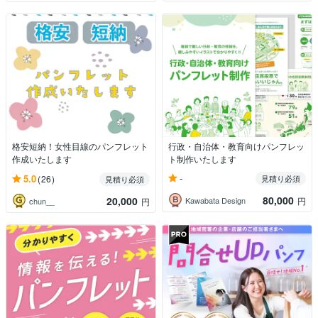
格安短納！女性目線のパンフレット
行政・自治体・教育向けパンフレッ
作成いたします
ト制作いたします
-
5.0
(26)
見積り必須
見積り必須
80,000
20,000
Kawabata Design
円
chun__
円