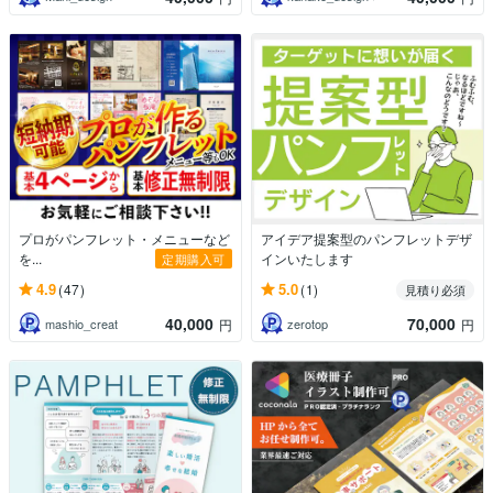
プロがパンフレット・メニューなど
アイデア提案型のパンフレットデザ
を...
インいたします
定期購入可
4.9
5.0
(47)
(1)
見積り必須
40,000
70,000
mashio_creat
zerotop
円
円