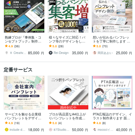
熟練プロが『事例集・コ
様々なサイズに対応！パ
想いが伝わるパンフレッ
ンセプトブック』制作致
ンフ等のデザインをしま
トを丁寧に制作します チ
します 各専門分野の実務
す 印刷会社勤務デザイナ
ラシ・会社案内・リーフ
4.9
(36)
5.0
(28)
5.0
(70)
歴12年～21年のデザイナ
ーが、デザインから入稿
レットまで幅広く対応。
85,000
35,000
25,000
ーメンバーがご対応
データまで作ります
お気軽にどうぞ
Ｒ Creative Design
Rei Design
岡田あおい
円
円
円
定番サービス
満枠対応中
サービスを魅せる企業様
プロが高品質なA4仕上が
PTA広報誌のデザイン、イ
パンフレットをデザイン
りパンフレットを作成し
ラスト制作承ります 面倒
します 企業様の思いを込
ます 【二つ折り／4ペー
な広報誌デザインはデザ
4.9
(19)
5.0
(4)
4.8
(8)
めたサービスの伝わるパ
ジ】リーフレットデザイ
イナーにおまかせ！
18,000
50,000
40,000
ンフレットを作成します
ンはお任せください
include design
87Studio｜ハチナナスタジオ
mocociイラストレーター
円
円
円