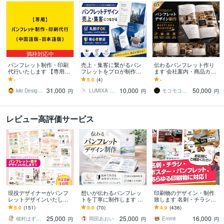
満枠対応中
パンフレット制作・印刷
売上・集客に繋がるパン
伝わるパンフレット作り
代行いたします 【専用】
フレットをプロが制作し
ます 会社案内・商品カタ
パンフレット制作・印刷
ます ただ綺麗なだけじゃ
ログ・冊子を高品質に制
-
5.0
(4)
-
代行（中国語版・日本語
ない反応が取れるデザイ
作します
31,000
10,000
50,000
版）
ンで成果に繋げます
kiki Design（キキデザイン）
LUMIXA DESIGN LAB
モコモコデザイン事務所
円
円
円
レビュー高評価サービス
現役デザイナーがパンフ
想いが伝わるパンフレッ
印刷物のデザイン・制作
レットデザインいたしま
トを丁寧に制作します チ
致します 名刺・チラシ・
す チラシや冊子、広報
ラシ・会社案内・リーフ
ポスター・パンフレッ
5.0
(151)
5.0
(70)
4.9
(436)
誌、カタログなどもお任
レットまで幅広く対応。
ト、あらゆる印刷物に対
25,000
25,000
16,000
せください！
お気軽にどうぞ
応
穂村はずみ（ホムラハズミ）
岡田あおい
Emmii
円
円
円