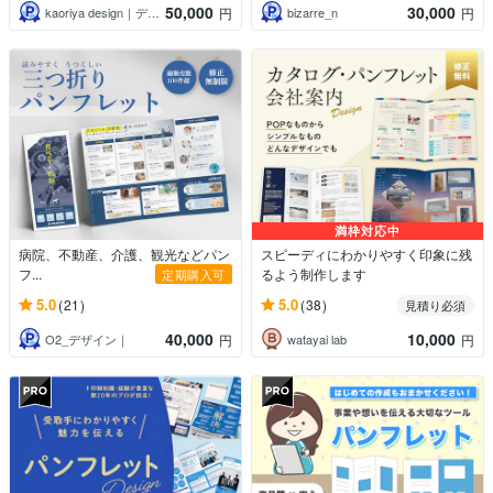
50,000
30,000
kaoriya design｜デザイナー
bizarre_n
円
円
満枠対応中
病院、不動産、介護、観光などパン
スピーディにわかりやすく印象に残
フ...
るよう制作します
定期購入可
5.0
5.0
(21)
(38)
見積り必須
40,000
10,000
O2_デザイン｜
watayai lab
円
円