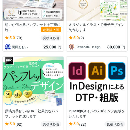
想いが伝わるパンフレットを丁寧に
オリジナルイラストで冊子デザイン
制...
制作します
定期購入可
5.0
5.0
(70)
(2)
見積り必須
25,000
80,000
岡田あおい
Kawabata Design
円
円
原稿お手伝いもOK！効果的なパン
InDesignメインのデザイン／組版を
フレット作成します
いたします
5.0
5.0
(62)
(22)
見積り必須
見積り必須