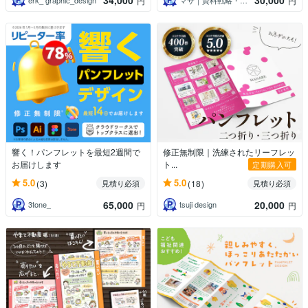
34,000
30,000
円
円
響く！パンフレットを最短2週間で
修正無制限｜洗練されたリーフレッ
お届けします
ト...
定期購入可
5.0
5.0
(3)
(18)
見積り必須
見積り必須
65,000
20,000
3tone_
tsuji design
円
円