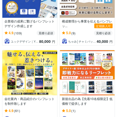
企業様の成果に繫げるパンフレット
構成整理から事業を伝えるパンフレ
デザイン作成します
ッ...
定期購入可
4.9
5.0
(109)
(9)
見積り必須
見積り必須
80,000
40,000
ユックデザイン｜YUKKU Design
ちゃみ│チャミパッパデザイン
円
円
会社案内・商品紹介のパンフレット
新規出品の為【先着10名様限定】低
を制作致します
価格で提供します
4.9
5.0
(61)
(1)