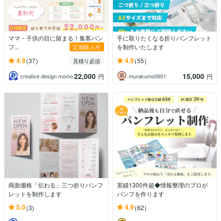
ママ・子供の目に留まる！集客パン
手に取りたくなる折りパンフレット
フ...
を制作いたします
定期購入可
4.9
4.9
(37)
(55)
見積り必須
22,000
15,000
creative design momo
murakumo0601
円
円
両面価格「伝わる」三つ折りパンフ
実績1300件超◆情報整理のプロが
レットを制作します
パンフを作ります
5.0
4.9
(3)
(62)