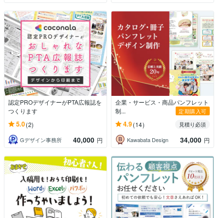
認定PROデザイナーがPTA広報誌を
企業・サービス・商品パンフレット
つくります
制...
定期購入可
5.0
4.9
(2)
(14)
見積り必須
40,000
34,000
Gデザイン事務所
Kawabata Design
円
円