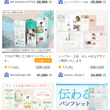
30,000
35,000
MK DESIGN OFFICE
ヒューデザイン phew Design
円
円
プロが丁寧に三つ折りリーフレット
シンプル・上品・おしゃれなデザイ
を...
ン制作いたします
定期購入可
4.9
4.9
(40)
(76)
見積り必須
見積り必須
41,000
24,000
MamaDesignLAB
kanako_design✴︎
円
円