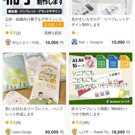
公的・組織向け冊子をデザインいた
見やすいカタログ・リーフレットデ
し...
ザイン制作します
定期購入可
-
5.0
(2)
見積り必須
15,000
10,000
Saki ｜ Designer
円
村山とまり／印刷物制作・画像修正・DTP
円
想いが伝わるリーフレット、パンフ
折りリーフレット両面）Wordやパ
レット作成します
ワポで制作します
5.0
5.0
(9)
(40)
60,000
18,000
marlu Design
らび亭 ～ Rabbit Tail ～
円
円