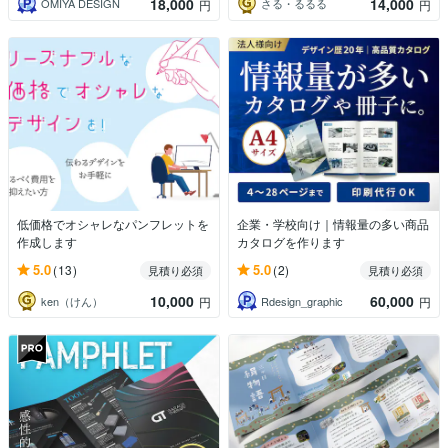
18,000
14,000
OMIYA DESIGN
さる・るるる
円
円
低価格でオシャレなパンフレットを
企業・学校向け｜情報量の多い商品
作成します
カタログを作ります
5.0
5.0
(13)
(2)
見積り必須
見積り必須
10,000
60,000
ken（けん）
Rdesign_graphic
円
円