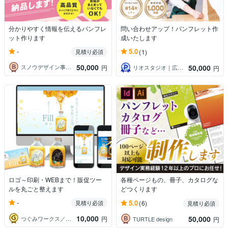
分かりやすく情報を伝えるパンフレ
問い合わせアップ！パンフレット作
ット作ります
成いたします
-
5.0
見積り必須
(1)
50,000
50,000
スノウデザイン事務所
円
リオスタジオ｜広島市の地域集客デザイナー
円
ロゴ～印刷・WEBまで！販促ツー
各種ページもの、冊子、カタログな
ルを丸ごと整えます
どつくります
-
5.0
見積り必須
(6)
見積り必須
10,000
50,000
つぐみワークス／科学・販促・教育デザイン
円
TURTLE design
円