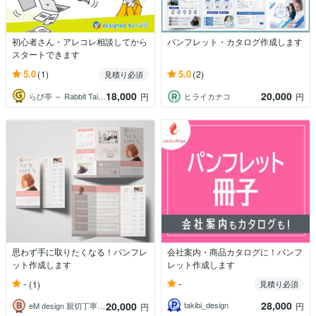
初心者さん・アレコレ相談してから
パンフレット・カタログ作成します
スタートできます
5.0
5.0
(1)
(2)
見積り必須
18,000
20,000
らび亭 ～ Rabbit Tail ～
ヒライカナコ
円
円
思わず手に取りたくなる！パンフレ
会社案内・商品カタログに！パンフ
ット作成します
レット作成します
-
-
(1)
見積り必須
28,000
20,000
takibi_design
円
eM design 親切丁寧対応＊即レス
円