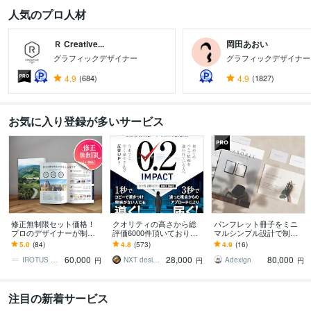
人気のプロ人材
Ｒ Creative...
岡田あおい
グラフィックデザイナー
グラフィックデザイナー
4.9
(684)
4.9
(1827)
お気に入り登録が多いサービス
修正無制限セット価格！
クオリティの高さから総
パンフレット冊子をミニ
プロのデザイナーが制作
評価6000件頂いておりま
マルシンプル設計で制作
します 会社案内やパンフ
す 修正無制限！25年デザ
します 余白で魅せる会社
5.0
(84)
4.8
(573)
4.9
(16)
レットをオシャレでハイ
イナーが作る違った視点
案内・美容・医療向けパ
60,000
28,000
80,000
クオリティなデザインに
からのパンフ制作
ンフレットを洗練設計
IROTUS DESIGN
NXT design 研究所
Adexign
円
円
円
注目の新着サービス