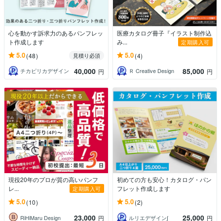
心を動かす訴求力のあるパンフレッ
医療カタログ冊子『イラスト制作込
ト作成します
み...
定期購入可
5.0
5.0
(48)
(4)
見積り必須
40,000
85,000
チカピリカデザイン
Ｒ Creative Design
円
円
現役20年のプロが質の高いパンフ
初めての方も安心！カタログ・パン
レ...
フレット作成します
定期購入可
5.0
5.0
(10)
(2)
23,000
25,000
RiHiMaru Design
ルリエデザイン∫
円
円