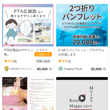
PTA広報誌のデザイン、イラスト
2つ折りパンフレット・プログラム
制...
を作成します
定期購入可
4.8
5.0
(8)
(3)
見積り必須
40,000
20,000
mocociイラストレーター
Hugging Panda
円
円