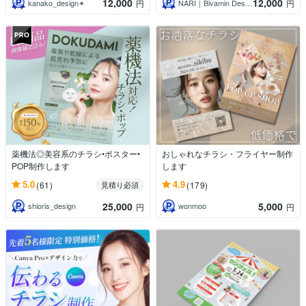
12,000
12,000
kanako_design✴︎
NARI｜Bivamin Design
円
円
薬機法◎美容系のチラシ•ポスター•
おしゃれなチラシ・フライヤー制作
POP制作します
します
5.0
4.9
(61)
(179)
見積り必須
25,000
5,000
shioris_design
wonmoo
円
円