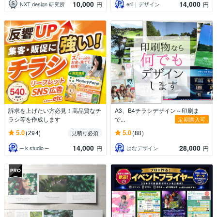
10,000
14,000
NXT design 研究所
erii｜デザイン
円
円
訴求を上げたい方必見！高品質なチ
A3、B4チラシデザイン～印刷ま
ラシ等を作成します
で...
定期購入可
5.0
5.0
(294)
(88)
見積り必須
14,000
28,000
─ k studio ─
はなデザイン
円
円