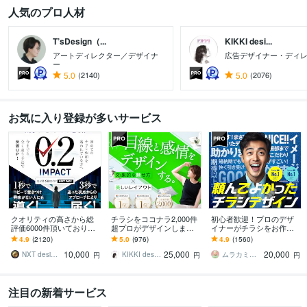
人気のプロ人材
T’sDesign（...
KIKKI desi...
アートディレクター／デザイナ
広告デザイナー・ディ
ー
5.0
(2140)
5.0
(2076)
お気に入り登録が多いサービス
クオリティの高さから総
チラシをココナラ2,000件
初心者歓迎！プロのデザ
評価6000件頂いておりま
超プロがデザインします
イナーがチラシをお作り
す 修正無制限！25年デザ
美しいレイアウト、目を
します ココナラ初心者も
4.9
(2120)
5.0
(976)
4.9
(1560)
イナーが作る訴求方法で
惹くビジュアルのフライ
歓迎！企業から個人まで
10,000
25,000
20,000
チラシ反響UP!
ヤー・チラシ
高品質を安価でお届け！
NXT design 研究所
KIKKI design
ムラカミラボ
円
円
円
注目の新着サービス