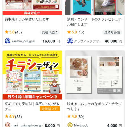
満枠対応中
買取店チラシ制作いたします
演劇・コンサートのチラシビジュア
ル制作します
5.0
5.0
(45)
(15)
見積り必須
見積り必須
16,000
40,000
kanako_design✴︎
グラフィックデザイナー コウノ
円
円
初めてでも安心◎｜集客につながる
映える！おしゃれなポップ・チラシ
チ...
作ります
定期購入可
4.9
4.9
(38)
(89)
8,000
4,000
mari｜unigraph design
Mieちゃん
円
円