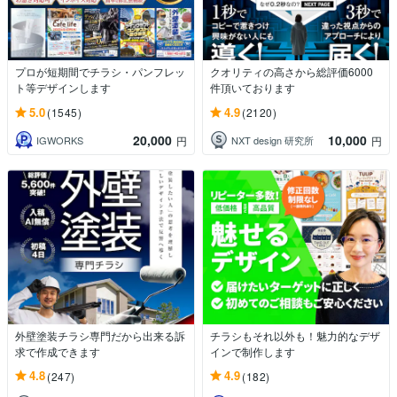
プロが短期間でチラシ・パンフレッ
クオリティの高さから総評価6000
ト等デザインします
件頂いております
5.0
4.9
(1545)
(2120)
20,000
10,000
IGWORKS
NXT design 研究所
円
円
外壁塗装チラシ専門だから出来る訴
チラシもそれ以外も！魅力的なデザ
求で作成できます
インで制作します
4.8
4.9
(247)
(182)