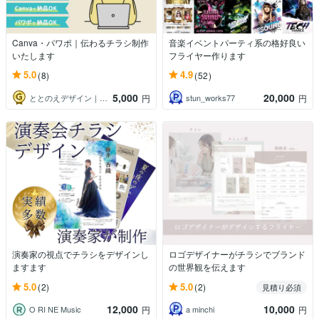
Canva・パワポ｜伝わるチラシ制作
音楽イベントパーティ系の格好良い
いたします
フライヤー作ります
5.0
4.9
(8)
(52)
5,000
20,000
ととのえデザイン｜やま子
stun_works77
円
円
演奏家の視点でチラシをデザインし
ロゴデザイナーがチラシでブランド
ますます
の世界観を伝えます
5.0
5.0
(2)
(2)
見積り必須
12,000
10,000
O RI NE Music
a minchi
円
円