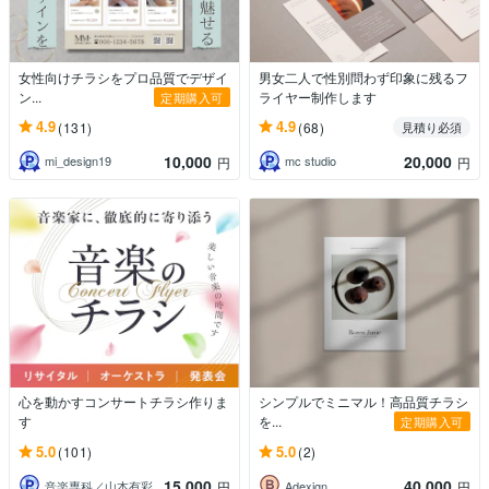
女性向けチラシをプロ品質でデザイ
男女二人で性別問わず印象に残るフ
ン...
ライヤー制作します
定期購入可
4.9
4.9
(131)
(68)
見積り必須
10,000
20,000
mi_design19
mc studio
円
円
心を動かすコンサートチラシ作りま
シンプルでミニマル！高品質チラシ
す
を...
定期購入可
5.0
5.0
(101)
(2)
15,000
40,000
音楽専科／山本有彩
Adexign
円
円