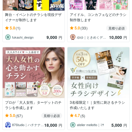
舞台・イベントのチラシを現役デザ
アイドル、コンカフェなどのチラシ
イナーが制作します
制作致します
5.0
5.0
(1)
(33)
見積り必須
9,000
10,000
fukashi_design
ゆゆ｜ときめくデザイン
円
円
プロが「大人女性」ターゲットのチ
3名様限定！｜女性に刺さるチラシ
ラシを作成します
作成いたします
5.0
4.7
(57)
(5)
見積り必須
18,000
5,000
87Studio｜ハチナナスタジオ
atelier mellotto｜ﾐｻ
円
円