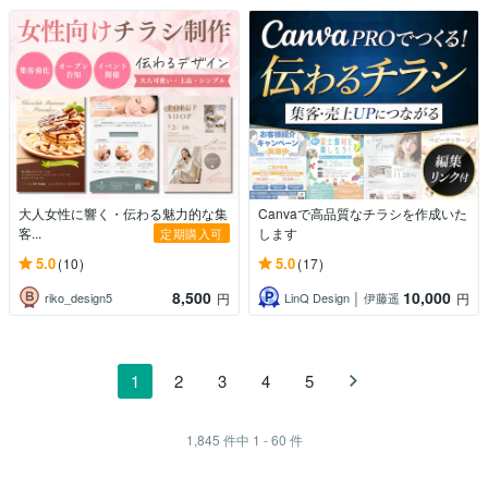
大人女性に響く・伝わる魅力的な集
Canvaで高品質なチラシを作成いた
客...
します
定期購入可
5.0
5.0
(10)
(17)
8,500
10,000
riko_design5
LinQ Design │ 伊藤遥
円
円
1
2
3
4
5
1,845
件中
1 - 60
件