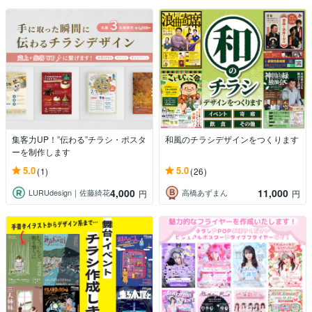
集客力UP！”伝わる”チラシ・ポスタ
和風のチラシデザインをつくります
ーを制作します
5.0
5.0
(1)
(26)
4,000
11,000
LURUdesign｜佐藤綺花
高橋あずまん
円
円