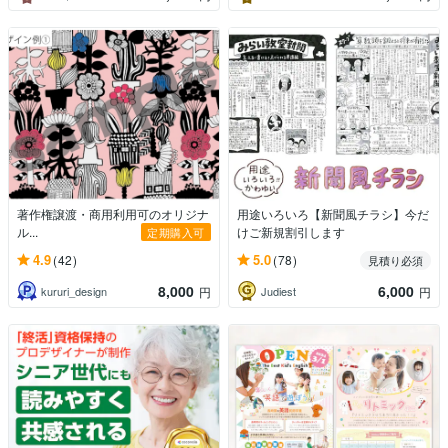
著作権譲渡・商用利用可のオリジナ
用途いろいろ【新聞風チラシ】今だ
ル...
けご新規割引します
定期購入可
4.9
5.0
(42)
(78)
見積り必須
8,000
6,000
kururi_design
Judiest
円
円