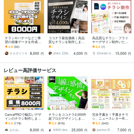
チラシやバナーなどご希
ココナラ最低価格｜高品
高品質なチラシ・フライ
望の画像データを作成し
質なチラシを制作します
ヤーデザイン制作いたし
ます 【どのようなジャン
美容・店舗・企業・イベ
ます 丁寧なヒアリングと
4.9
(32)
-
5.0
(1)
ルでも対応いたしま
ントなど幅広いジャンル
デザインで、魅力を伝え
8,000
4,000
15,000
す！】
に対応◎
るチラシを作ります
オカダイツキ
shiho【SNS運用×デザイン戦略】
iCherish design
円
円
円
レビュー高評価サービス
CanvaPROで幅広いデザ
チラシをココナラ2,000件
完全手書き！手書きチラ
インのチラシ制作します
超プロがデザインします
シ、ニュースレター作成
速い！低価格！高クオリ
美しいレイアウト、目を
します 手書きチラシ、PO
5.0
(178)
5.0
(976)
5.0
(345)
ティを実現！！満足させ
惹くビジュアルのフライ
Pのネットオーダー総件数
8,000
25,000
7,000
ます！
ヤー・チラシ
は700件以上！
おのみ。
KIKKI design
pochiの手書き工房
円
円
円