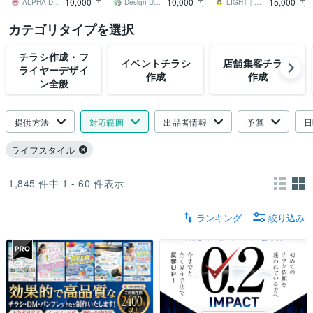
10,000
10,000
15,000
ALPHA Design_RINGO
Design UNIT masunaga
LIGHT｜デザイン・イラスト
円
円
円
カテゴリタイプを選択
チラシ作成・フ
イベントチラシ
店舗集客チラシ
ライヤーデザイ
作成
作成
ン全般
提供方法
対応範囲
出品者情報
予算
日
ライフスタイル
1,845
件中
1 - 60
件表示
ランキング
絞り込み