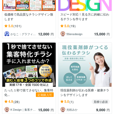
低価格で高品質なチラシデザイン致
スピード対応！見る方に的確に伝わ
します
るチラシを作ります
5.0
5.0
(101)
(19)
12,000
15,000
かなこ：グラフィックデザイナー
5Sensdesign
円
円
たった１秒で捨てさせない、集客特
現役薬剤師が伝わる医療・健康チラ
化...
シをデザインします
定期購入可
4.9
5.0
(28)
(1)
見積り必須
15,000
9,000
K Design｜集客チラシ専門
光枝みか
円
円