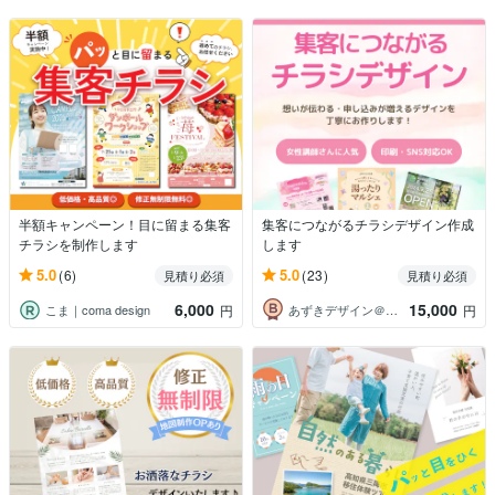
半額キャンペーン！目に留まる集客
集客につながるチラシデザイン作成
チラシを制作します
します
5.0
5.0
(6)
(23)
見積り必須
見積り必須
6,000
15,000
こま｜coma design
あずきデザイン＠集客サポート
円
円