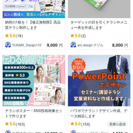
納得の1枚を！【修正無制限】高品
ターゲットの目を引くチラシやメニ
質チラシ制作します
ュー表を作成します
5.0
5.0
(18)
(2)
9,000
8,000
YUKARI_Design110
arc design チヅル
円
円
チラシポスター・SNS投稿画像セッ
パワポでチラシ！デザイン作成、デ
トで作ります
ータ納品します
5.0
5.0
(163)
(156)
見積り必須