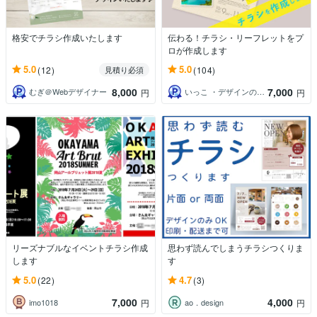
格安でチラシ作成いたします
伝わる！チラシ・リーフレットをプ
ロが作成します
5.0
5.0
(12)
(104)
見積り必須
8,000
7,000
むぎ＠Webデザイナー
いっこ ・デザインのお助け屋さん・
円
円
リーズナブルなイベントチラシ作成
思わず読んでしまうチラシつくりま
します
す
5.0
4.7
(22)
(3)
7,000
4,000
imo1018
ao．design
円
円