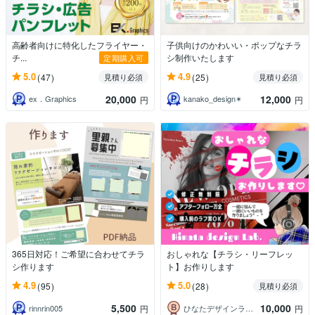
高齢者向けに特化したフライヤー・
子供向けのかわいい・ポップなチラ
チ...
シ制作いたします
定期購入可
5.0
4.9
(47)
(25)
見積り必須
見積り必須
20,000
12,000
ex．Graphics
kanako_design✴︎
円
円
365日対応！ご希望に合わせてチラ
おしゃれな【チラシ・リーフレッ
シ作ります
ト】お作りします
4.9
5.0
(95)
(28)
見積り必須
5,500
10,000
rinnrin005
ひなたデザインラボ（初心者歓迎）
円
円