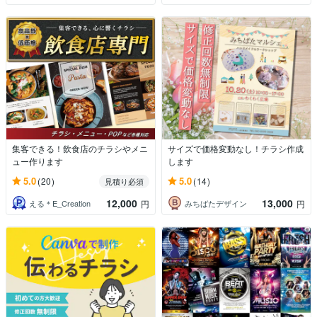
集客できる！飲食店のチラシやメニ
サイズで価格変動なし！チラシ作成
ュー作ります
します
5.0
5.0
(20)
(14)
見積り必須
12,000
13,000
える＊E_Creation
みちばたデザイン
円
円