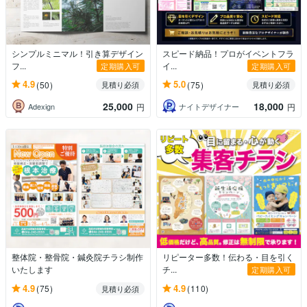
シンプルミニマル！引き算デザイン
スピード納品！プロがイベントフラ
フ...
イ...
定期購入可
定期購入可
4.9
5.0
(50)
(75)
見積り必須
見積り必須
25,000
18,000
Adexign
ナイトデザイナー
円
円
整体院・整骨院・鍼灸院チラシ制作
リピーター多数！伝わる・目を引く
いたします
チ...
定期購入可
4.9
4.9
(75)
(110)
見積り必須