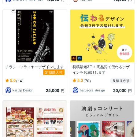
チラシ・フライヤーデザインします
初稿最短3日！高品質で伝わるデザ
インをお届けします
定期購入可
5.0
5.0
(14)
(70)
見積り必須
25,000
20,000
kai Up Design
harusora_design
円
円