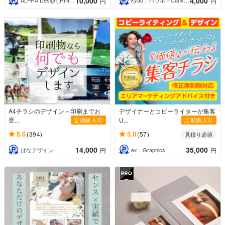
10,000
4,000
ALPHA Design_RINGO
kyao｜パワポ＋Canvaデザイナー
円
円
A4チラシのデザイン～印刷までお
デザイナーとコピーライターが集客
受...
U...
定期購入可
定期購入可
5.0
5.0
(394)
(57)
見積り必須
14,000
35,000
はなデザイン
ex．Graphics
円
円