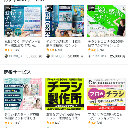
丸投げOK！デザイン＋文
初めての方歓迎！【感性
チラシをココナラ2,000件
章＋編集全て作成いたし
的＆信頼感】なチラシ作
超プロがデザインします
ます 修正無制限、ココナ
ります チラシ修正無制
美しいレイアウト、目を
5.0
(127)
5.0
(762)
5.0
(976)
ラ評価5.0のPRO認定者の
限、ココナラ評価5.0のPR
惹くビジュアルのフライ
35,000
20,000
25,000
サービス
O認定サービス
ヤー・チラシ
CLIMB_CREATION
CLIMB_CREATION
KIKKI design
円
円
円
定番サービス
満枠対応中
チラシポスター・SNS投
豊富なデザイン経験から
プロが丁寧に想いのこも
稿画像セットで作ります
チラシ・販促物を作成し
ったチラシをデザインま
パーツ制限無し！修正回
ます 情報を整理し、伝わ
す ロゴ・名刺デザイン・
5.0
(163)
5.0
(20)
5.0
(26)
数無制限！
る紙面にデザインします
ポスター等も承ります