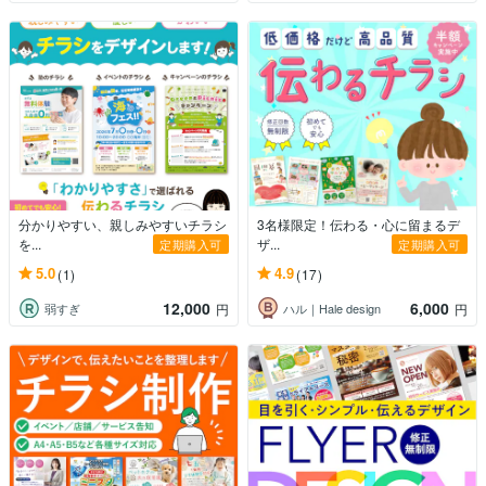
分かりやすい、親しみやすいチラシ
3名様限定！伝わる・心に留まるデ
を...
ザ...
定期購入可
定期購入可
5.0
4.9
(1)
(17)
12,000
6,000
弱すぎ
ハル｜Hale design
円
円