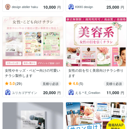
10,000
25,000
design atelier haku
KIKKI design
円
円
女性やキッズ・ベビー向けの可愛い
女性の目を引く美容向けチラシ作り
チラシ製作します
ます
5.0
4.6
(29)
(5)
見積り必須
見積り必須
20,000
11,000
ユリカゴデザイン
える＊E_Creation
円
円