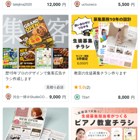
12,000
5,500
tatejima2020
uchuneco
円
円
歴15年プロのデザインで集客広告チ
教室の生徒募集チラシ作ります
ラシ作成します
-
5.0
見積り必須
(2)
9,000
8,000
河合一輝＠StudioCOPEL
円
72art
円