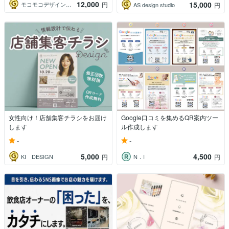
12,000
15,000
モコモコデザイン事務所
円
AS design studio
円
女性向け！店舗集客チラシをお届け
Google口コミを集めるQR案内ツー
します
ル作成します
-
-
5,000
4,500
KI DESIGN
N．I
円
円