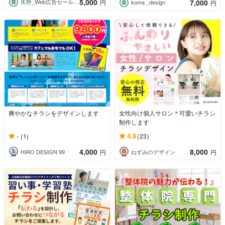
5,000
7,000
矢野_Web広告セールスライター
円
koma _design
円
爽やかなチラシをデザインします
女性向け個人サロン＊可愛いチラシ
制作します
-
4.8
(1)
(23)
4,000
8,000
HIRO DESIGN 99
ねずみのデザイン
円
円