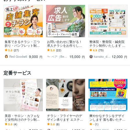
集客できるチラシ・三つ
お問い合わせに繋がる！
整体院・整骨院・鍼灸院
折り・パンフレット制作
求人チラシをお作りしま
チラシ制作いたします 初
します 店舗キャンペー
す 代理店で制作経験あり
めての方大歓迎♪印刷まで
5.0
(27)
5.0
(22)
4.9
(75)
ン・イベント集客支援
◎どんな職種もお任せく
対応OK!
9,000
15,000
12,000
ださい！
Red Goodwill
ベア［Bear_graphic］
kanako_design✴︎
円
円
円
定番サービス
美容・サロン・カフェな
チラシ・フライヤーのデ
爽やかなチラシをデザイ
ど女性向けのチラシ制作
ザイン承ります エステ・
ンします 落ち着いたチラ
します ♢シンプル・上
美容室のチラシやフライ
シも得意にしています
5.0
(4)
5.0
(8)
-
(1)
品・ナチュラルなデザイ
ヤーの作成経験ありま