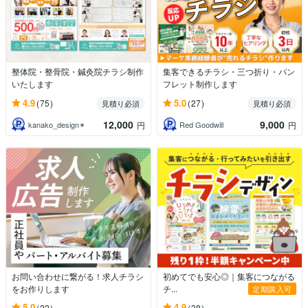
整体院・整骨院・鍼灸院チラシ制作
集客できるチラシ・三つ折り・パン
いたします
フレット制作します
4.9
5.0
(75)
(27)
見積り必須
見積り必須
12,000
9,000
kanako_design✴︎
Red Goodwill
円
円
お問い合わせに繋がる！求人チラシ
初めてでも安心◎｜集客につながる
をお作りします
チ...
定期購入可
5.0
4.9
(22)
(38)