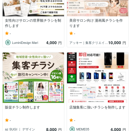
女性向けサロンの世界観チラシを制
美容サロン向け 漫画風チラシを作
作します
ります
-
-
4,000
10,000
LuminiDesign Mari
アッキー｜集客クリエイトLab
円
円
販促チラシ制作します
店舗集客に強いチラシを制作します
-
-
8,000
4,000
az SUGI ｜ デザイン
MEME05
円
円