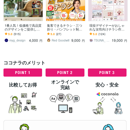
1番人気！低価格で高品質
集客できるチラシ・三つ
現役デザイナーがおしゃ
のデザインをご提供しま
折り・パンフレット制作
れな女性向けチラシ作成
す A6/ハガキサイズ 個人
します 店舗キャンペー
します ペット、トリミン
5.0
(515)
5.0
(27)
5.0
(124)
経営やサロン、ショップ
ン・イベント集客支援
グ、美容、クリニック、
4,000
9,000
19,000
にオススメ！
サロン、エステなど
myg_design
Red Goodwill
TSUNA_ design
円
円
円
ココナラのメリット
オンラインで
比較してお得
安心・安全
完結