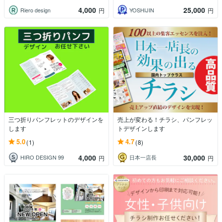
4,000
25,000
Riero design
YOSHIJIN
円
円
三つ折りパンフレットのデザインを
売上が変わる！チラシ、パンフレッ
します
トデザインします
5.0
4.7
(1)
(8)
4,000
30,000
HIRO DESIGN 99
日本一店長
円
円