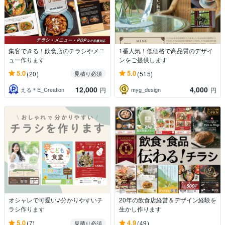
集客できる！飲食店のチラシやメニ
1番人気！低価格で高品質のデザイ
ュー作ります
ンをご提供します
5.0
5.0
(20)
(515)
見積り必須
12,000
4,000
える＊E_Creation
myg_design
円
円
オシャレで可愛い♪分かりやすいチ
20年の飲食店経営＆デザイン経験を
ラシ作ります
生かし作ります
5.0
4.9
(7)
(49)
見積り必須