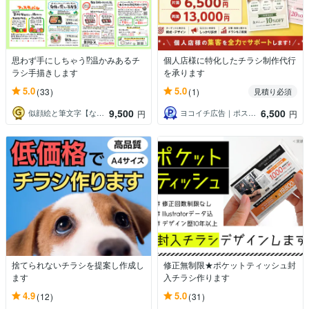
思わず手にしちゃう⁉︎温かみあるチ
個人店様に特化したチラシ制作代行
ラシ手描きします
を承ります
5.0
5.0
(33)
(1)
見積り必須
9,500
6,500
似顔絵と筆文字【なもち工房オキナワ】
ヨコイチ広告｜ポスティング代行パートナー
円
円
捨てられないチラシを提案し作成し
修正無制限★ポケットティッシュ封
ます
入チラシ作ります
4.9
5.0
(12)
(31)