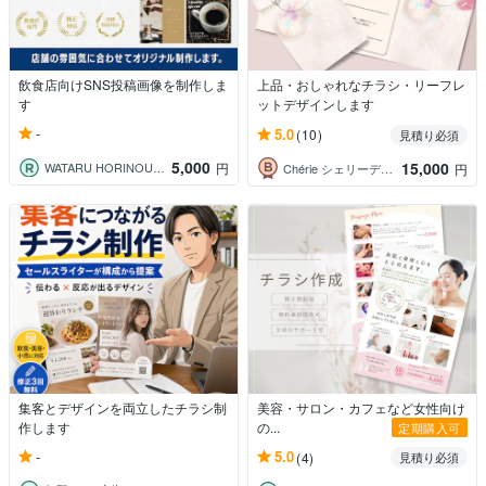
飲食店向けSNS投稿画像を制作しま
上品・おしゃれなチラシ・リーフレ
す
ットデザインします
-
5.0
(10)
見積り必須
5,000
15,000
WATARU HORINOUCHI
円
Chérie シェリーデザイン
円
集客とデザインを両立したチラシ制
美容・サロン・カフェなど女性向け
作します
の...
定期購入可
-
5.0
(4)
見積り必須