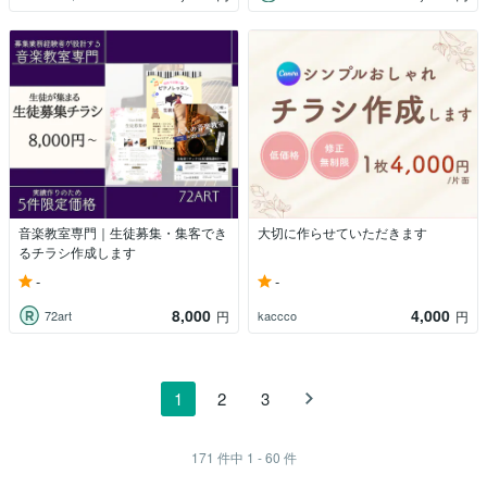
音楽教室専門｜生徒募集・集客でき
大切に作らせていただきます
るチラシ作成します
-
-
8,000
4,000
72art
kaccco
円
円
1
2
3
171
件中
1 - 60
件