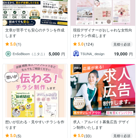
文章が苦手でも安心のチラシを作成
現役デザイナーがおしゃれな女性向
します
けチラシ作成します
5.0
5.0
(1)
(124)
見積り必須
5,000
19,000
EnSoBloom（ニタニ）
TSUNA_ design
円
円
想いが伝わる・見やすいチラシを作
求人・アルバイト募集広告 デザイ
ります
ン制作いたします
5.0
5.0
(5)
(33)
見積り必須