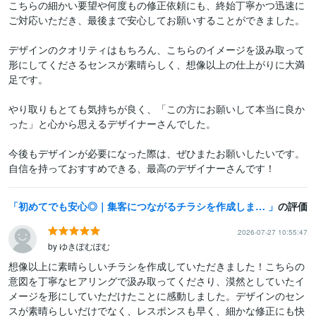
こちらの細かい要望や何度もの修正依頼にも、終始丁寧かつ迅速に
ご対応いただき、最後まで安心してお願いすることができました。

デザインのクオリティはもちろん、こちらのイメージを汲み取って
形にしてくださるセンスが素晴らしく、想像以上の仕上がりに大満
足です。

やり取りもとても気持ちが良く、「この方にお願いして本当に良か
った」と心から思えるデザイナーさんでした。

今後もデザインが必要になった際は、ぜひまたお願いしたいです。

自信を持っておすすめできる、最高のデザイナーさんです！
初めてでも安心◎｜集客につながるチラシを作成します 親しみやすさと印象設計で、行ってみたい！を引き出すデザイン
の評価
2026-07-27 10:55:47
by ゆきぽむぽむ
想像以上に素晴らしいチラシを作成していただきました！こちらの
意図を丁寧なヒアリングで汲み取ってくださり、漠然としていたイ
メージを形にしていただけたことに感動しました。デザインのセン
スが素晴らしいだけでなく、レスポンスも早く、細かな修正にも快