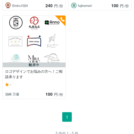
240
100
Emiru1024
fujinomori
円
/分
円
/分
離席中
ロゴデザインでお悩みの方へ！ご相
談承ります
-
100
池崎 万優
円
/分
1
5
件中
1 - 5
件