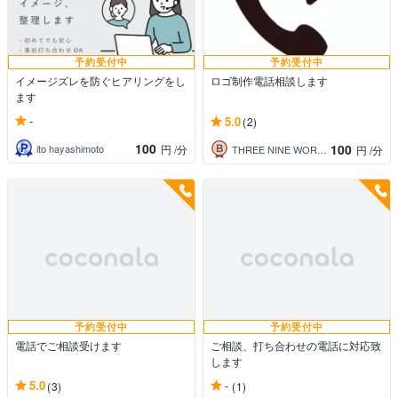
予約受付中
予約受付中
イメージズレを防ぐヒアリングをし
ロゴ制作電話相談します
ます
-
5.0
(2)
100
100
ito hayashimoto
円
/分
THREE NINE WORKS Ltd
円
/分
予約受付中
予約受付中
電話でご相談受けます
ご相談、打ち合わせの電話に対応致
します
5.0
-
(3)
(1)