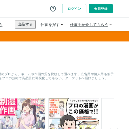
名規模のプロから、ネームや作画の質を比較して選べます。広告用や個人用も低予
をプロの技術で高品質に可視化してもらい、ターゲットへ届けましょう。