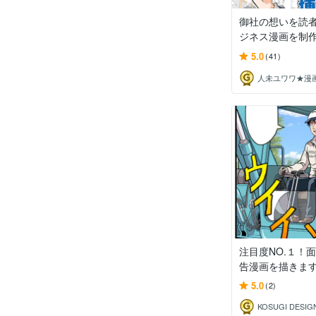
御社の想いを読
ジネス漫画を制作し
5.0
(41)
注目度NO.１！
告漫画を描きま
5.0
(2)
KOSUGI DESIG