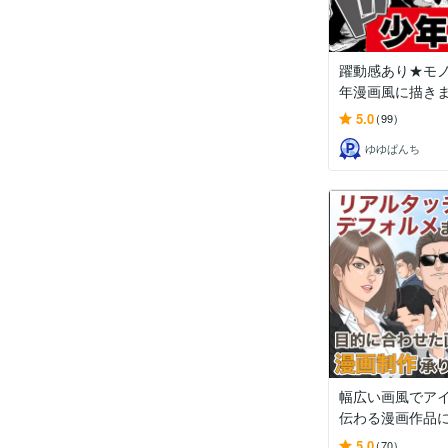
躍動感あり★モ
年漫画風に描き
5.0
(99)
ゆゆぱんち
幅広い画風でア
伝わる漫画作品にし
5.0
(70)