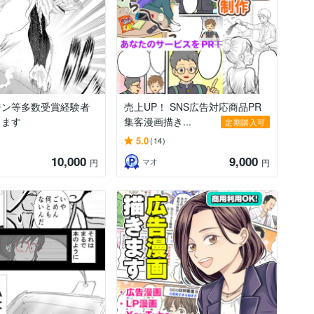
ジン等多数受賞経験者
売上UP！ SNS広告対応商品PR
きます
集客漫画描き...
定期購入可
5.0
(14)
10,000
9,000
マオ
円
円