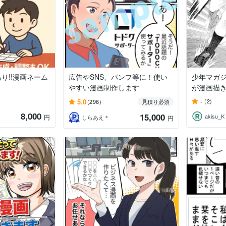
り!!漫画ネーム
広告やSNS、パンフ等に！使い
少年マガ
やすい漫画制作します
が漫画描
-
5.0
(2)
(296)
見積り必須
8,000
15,000
akisu_K
円
しらあえ＊
円