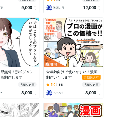
9,000
12,000
ずる
牧ほこり
円
円
制限無料！形式ジャン
全年齢向けで使いやすい！漫画
漫画制作します
制作いたします
定期購入可
5.0
見積り必須
(186)
見積り必須
8,000
8,000
るか
ももひら
円
円