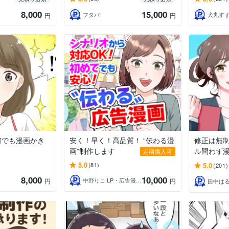
8,000
15,000
フタバ
犬丸す
円
円
何でも漫画かき
安く！早く！高品質！ “伝わる漫
修正は無
画”制作します
ル問わず
定期購入可
5.0
5.0
(81)
(201)
8,000
10,000
中野りこ LP・広告漫画クリエイター
円
円
田中は