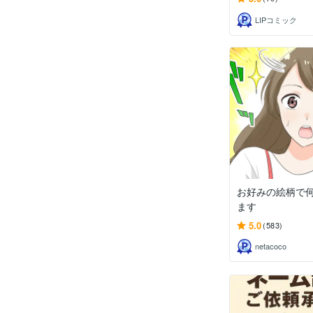
LIPコミック
お好みの絵柄で
ます
5.0
(583)
netacoco