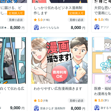
者に届ける、ビ
しっかり伝わるビジネス漫画制
大切な思い
...
作します
で漫画に
定期購入可
定期購入可
5.0
5.0
(15)
見積り必須
(116)
見積り必須
8,000
8,000
ナツジ
人未ユワワ★漫画家★心の共有を一番大切に
みやうちななみ
円
円
面白くて伝わる広
わかりやすい広告漫画描きます
医療・福祉
す
わ漫画を
5.0
5.0
(31)
(19)
見積り必須
9,000
8,000
N
旅する
円
苗倉さなぎ 漫画制作
円