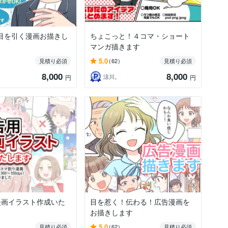
目を引く漫画お描きし
ちょこっと！４コマ・ショート
マンガ描きます
5.0
見積り必須
(62)
見積り必須
8,000
8,000
涼川。
円
円
漫画イラスト作成いた
目を惹く！伝わる！広告漫画を
お描きします
5.0
見積り必須
(62)
見積り必須