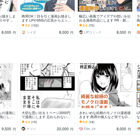
お描きしま
商用OK！目を引く漫画お描きし
幅広い画風でアイデアや想いを伝
ラ
りやす
ます LPやSNSの広告からエッセ
わる漫画作品にします PR・創
画
お描きしま
イ、youtubeなど幅広く対応
作・実話の漫画化！企画構成や漫
告
5.0
(152)
5.0
(70)
画動画展開にも対応！
す
8,000
8,000
8,000
シイダ
LIPコミック
円
円
円
もの漫画に
大切な思い出を１ページ2000円
きれいめな絵柄のモノクロ漫画描
L
漫画にして
で漫画にします 忘れられない思
きます 商用や個人など何でもOK!
な
手伝いしま
いを漫画にして残しておきません
綺麗なモノクロ漫画お描きしま
ィ
5.0
(15)
5.0
(16)
か
す！
ン
9,500
20,000
8,000
ナツジ
Ellie_24
円
円
円