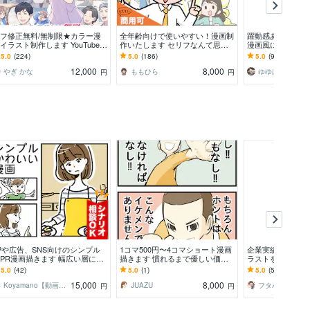
フ修正無料/無制限★カラー漫
全年齢向けで使いやすい！漫画制
躍動感あり★モノ
イラスト制作します YouTube広
作いたします セリフなんて思い
漫画風に描きます
・LP広告・各種SNS対応しま
浮かばない…そんなお悩みお任せ
躍動感が得意です
5.0
(224)
5.0
(186)
5.0
(99)
！
ください！
画を作りませんか
12,000
8,000
やぎ かな
ももひら
ゆゆぱんち
円
円
Pや広告、SNS向けのシンプル
1コマ500円〜4コマショート漫画
企業実績多数！商
PR漫画描きます 幅広い層にフ
描きます 慣れるまで優しい価格
ラストを作成しま
ットする読みやいシンプルなマ
で！可愛いもかっこいいも爽やか
頼でも安心・明る
5.0
(42)
5.0
(1)
5.0
(50)
ガ・イラストです
も描けます
る絵柄
15,000
8,000
Koyamano【動画×漫画×デザイン】
JUAZU
フタバ
円
円