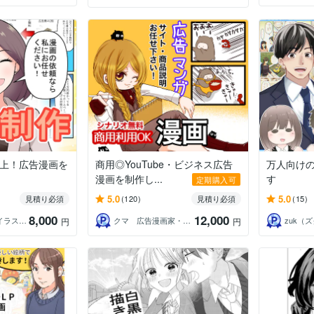
以上！広告漫画を
商用◎YouTube・ビジネス広告
万人向け
漫画を制作し...
す
定期購入可
5.0
5.0
見積り必須
(120)
見積り必須
(15)
8,000
12,000
ウ王☆漫画家・イラストレーター☆
クマ 広告漫画家・PRO認定
zuk（
円
円