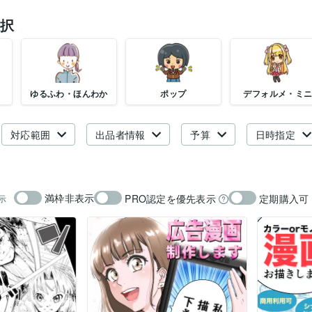
択
ゆるふわ・ほんわか
ポップ
デフォルメ・ミ
対応範囲
出品者情報
予算
日時指定
満枠非表示
PRO認定を優先表示
定期購入可
示