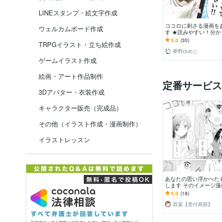
LINEスタンプ・絵文字作成
ココロに刺さる漫画を
ウェルカムボード作成
す ★読みやすい！分か
い！目に留まる漫画を
5.0
(30)
TRPGイラスト・立ち絵作成
す！★
夢野ゆめじ
ゲームイラスト作成
絵画・アート作品制作
定番サービス
3Dアバター・衣装作成
キャラクター販売（完成品）
その他（イラスト作成・漫画制作）
イラストレッスン
あなたの思い浮かべた
します そのイメージ
みませんか。全力でお
5.0
(18)
す！
双葉【受付再開】