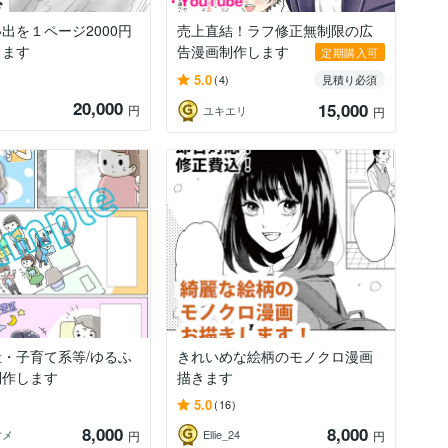
出を１ページ2000円
売上直結！ラフ修正無制限の広
します
告漫画制作します
定期購入可
5.0
(4)
見積り必須
20,000
15,000
円
ユキエリ
円
・子育て系等/ゆるふ
きれいめな絵柄のモノクロ漫画
制作します
描きます
5.0
(16)
8,000
8,000
マメ
Ellie_24
円
円