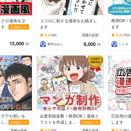
ノクロ漫画を少
ココロに刺さる漫画をお描きし
商用OK！
ます
ます
ます
定期購入可
5.0
5.0
(30)
見積り必須
(152)
15,000
8,000
円
夢野ゆめじ
シイダ
円
イデアや想いを
企業実績多数！商用OK｜漫画イ
広告用の
...
ラストを作成しま...
します
定期購入可
定期購入可
5.0
5.0
見積り必須
(50)
見積り必須
(261)