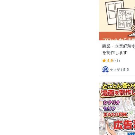
商業・企業経験あ
を制作します
4.9
(41)
ヤマザキ515