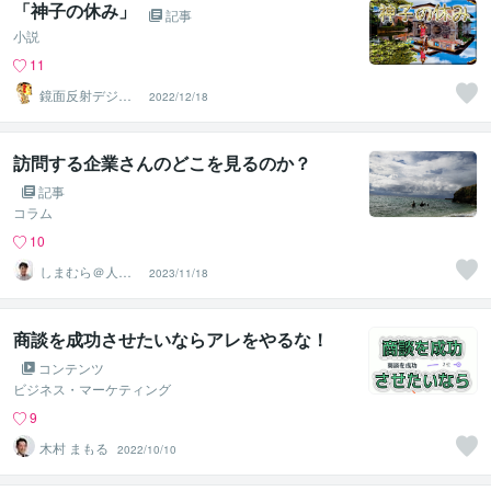
「神子の休み」
記事
小説
11
鏡面反射デジタ
2022/12/18
ルアート製作所
（鈴木穣）
訪問する企業さんのどこを見るのか？
記事
コラム
10
しまむら＠人事
2023/11/18
コンサルタント
商談を成功させたいならアレをやるな！
コンテンツ
ビジネス・マーケティング
9
木村 まもる
2022/10/10