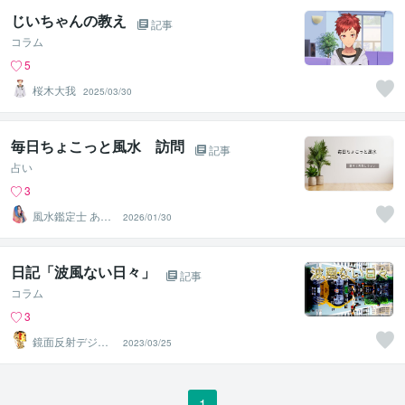
じいちゃんの教え
記事
コラム
5
桜木大我
2025/03/30
毎日ちょこっと風水 訪問
記事
占い
3
風水鑑定士 あゆ
2026/01/30
み
日記「波風ない日々」
記事
コラム
3
鏡面反射デジタ
2023/03/25
ルアート製作所
（鈴木穣）
1