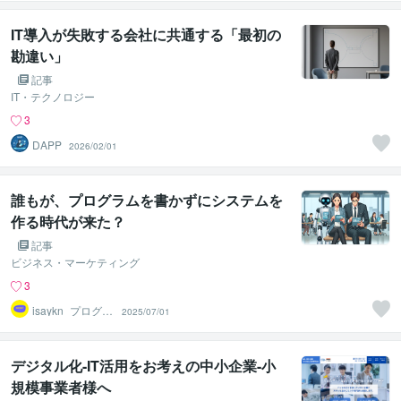
IT導入が失敗する会社に共通する「最初の
勘違い」
記事
IT・テクノロジー
3
DAPP
2026/02/01
誰もが、プログラムを書かずにシステムを
作る時代が来た？
記事
ビジネス・マーケティング
3
isaykn_プログラ
2025/07/01
ム相談製作プロ
デジタル化-IT活用をお考えの中小企業-小
規模事業者様へ