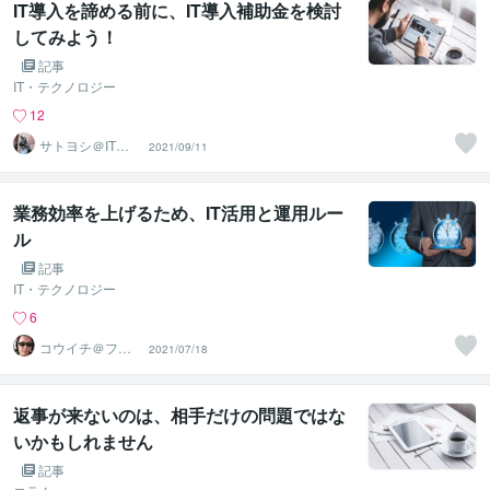
IT導入を諦める前に、IT導入補助金を検討
してみよう！
記事
IT・テクノロジー
12
サトヨシ＠ITマ
2021/09/11
ン
業務効率を上げるため、IT活用と運用ルー
ル
記事
IT・テクノロジー
6
コウイチ＠フリ
2021/07/18
ーランスSE
返事が来ないのは、相手だけの問題ではな
いかもしれません
記事