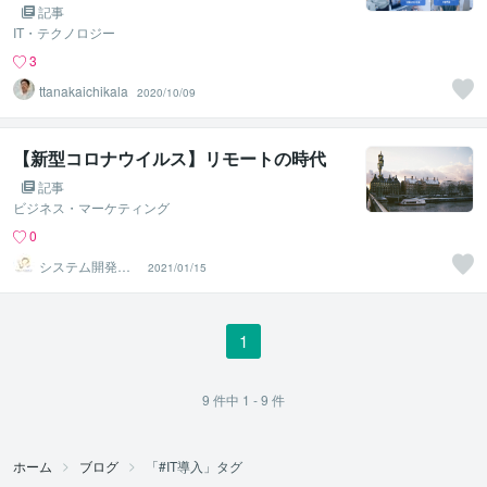
記事
IT・テクノロジー
3
ttanakaichikala
2020/10/09
【新型コロナウイルス】リモートの時代
記事
ビジネス・マーケティング
0
システム開発グ
2021/01/15
ループTEE FOR
CE
1
9
件中
1 - 9
件
ホーム
ブログ
「#IT導入」タグ