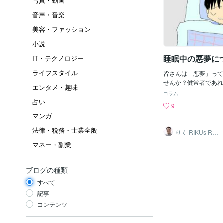
写真・動画
音声・音楽
美容・ファッション
小説
睡眠中の悪夢に
IT・テクノロジー
ライフスタイル
皆さんは「悪夢」って
せんか？健常者であれ
エンタメ・趣味
誰しもが経験があるか
コラム
な「悪夢」について、
占い
9
たいと思います。そも
マンガ
うしてみるのでしょう
処したらよいのか。実
法律・税務・士業全般
りく RIKUs ROO
について解説している
M
マネー・副業
介したいと思います。
介するものがすべてで
かにも諸説あると思い
ブログの種類
捉え方』として参考に
います。＊＊＊＊＊～
すべて
的対処法～私たちの経
記事
あります。いわゆる熟
コンテンツ
ス。これが起こる要因
のが浅い眠りが多いと