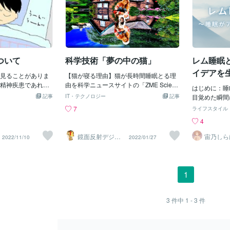
ついて
科学技術「夢の中の猫」
レム睡眠
イデアを
見ることがありま
【猫が寝る理由】猫が長時間睡眠とる理
精神疾患であれ、
由を科学ニュースサイトの「ZME Scienc
はじめに：睡
と思います。そん
e」が解説しています。その理由は猫が
記事
IT・テクノロジー
記事
目覚めた瞬間
今日は書いていき
「薄明薄暮性」と言いう夜行性生物だか
いついたこと
7
ライフスタイル
そも「悪夢」はど
らです。猫は野生だった大昔狩りをする
は創造性を高
4
。そして、どう対
ため夜に行動し獲物を取らないとなりま
知見を活かし
は、それらのこと
せんでした。獲物を取るのは夜の方が発
す方法をご紹
鏡面反射デジタ
宙乃しら
2022/11/10
2022/01/27
文献があるので紹
見され難く夜に寝る動物が多い為夜の方
ルアート製作所
性の心理学レ
（鈴木穣）
もちろん、今回紹
が獲物を狩りやすいのです。この狩りを
は、脳が活発
はありません。ほ
する時たくさんエネルギーが必要なので
は、レム睡眠
ますが『ひとつの
日中体を休める為に長時間寝ます。この
問題解決力や
1
して頂ければと思
習慣を本能で獲得したので日中ずっと寝
す。例えば、
マインドフルネス
続けて日没に目を覚まし活動します。そ
し、新しい視
験上、中途覚醒が
の後日の出まで永遠狩りを続けるので大
も。研究では
3
件中
1 - 3
件
睡できないケー
量のエネルギーが必要になるのです。〓
人は創造性が
として考えられる
＝〓＝〓＝〓＝〓＝〓＝〓＝〓＝〓＝〓
脳のクリエイ
されています。 浅
＝〓【睡眠時間】猫が毎日寝てばかりの
確保すれば、