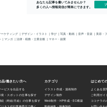
眠」といいます。
姿を見てこんな生活を送りたいとみんな
あなたも記事を書いてみませんか？
ップします！
ブ
のはレム睡眠時で
が思ってます。ZME Scienceが解説して
多くの人へ情報発信が簡単にできます。
き出す3ステ
に目が覚めますの
る事は猫が何でいつも寝てるのか猫に必
すぐに実践し
えていつケースが
要な睡眠時間がどれくらいか寝すぎて心
7～8時間睡
してレム睡眠中な
配する事などです。猫は通常1日に12時
分な睡眠時間
憶・データ・情動
間から14時間睡眠を必要とします。でも
よく寝ること
ます。そんなわけ
必要な睡眠時間は猫によって多少の違い
るはず。②寝
結構働いていま
があり子猫や年寄り猫は20時間寝たりも
な課題を寝る
マーケティング
｜
デザイン・イラスト
｜
学び
｜
写真・動画
｜
音声・音楽
｜
美容・
タ処理中に画像が
します。猫の中には12時間でも平気なタ
解決策を模索
い
｜
マンガ
｜
法律・税務・士業全般
｜
マネー・副業
という形で現れる
フな猫もいて猫にも個体差があるようで
モ習慣目覚め
られていることと
す。猫にとっての睡眠は「エネルギーの
デアをメモ。
ネガティブな思考
節約」「疲れ回復」「筋肉の修復」「免
例えば、仕事
、脳内の情報はネ
疫力向上」等の利点があります。猫の食
習。朝、意外
なり「悪夢」をみ
事は肉や魚や牛乳などのタンパク質が多
究では、睡眠
いくと考えられて
く含む食事を食べます。〓＝〓＝〓＝〓
が15％向上
はおかしな内容が
＝〓＝〓＝〓＝〓＝〓＝〓＝〓【猫が見
う。おわりに
、「買い物をして
る夢】猫の主食のタンパク質は消化して
レム睡眠は、
って学生時代に戻
栄養に変換する為に多くの時間がかかる
秘密兵器。睡
かけた友人と話し
のです。しかし寝ていると言っても猫の
ア溢れる毎日
気が付いたら、い
睡眠の25％が浅い眠りのレム睡眠状態に
たの睡眠が、
いた・・」な
あります。そのため鼻と耳は常に警戒モ
感じの現実では考
ー