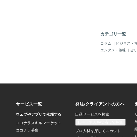
い眠りの事を「レム睡
そして、人が夢をみる
す。また、レム睡眠時
で、夢の内容をよく覚
あります。では、どう
のか。睡眠中は脳が記
カテゴリ一覧
などの整理統合をして
で、脳は寝ている時も
コラム
｜
ビジネス・
す。だから、脳のデー
エンタメ・趣味
｜
占
構成される。それが夢
のです。一般的に考え
して、起きている時に
を掴みやすい方は特に
ガティブな想念が多く
やすい条件がそろって
います。ところで、夢
多いでしょう？例えば
いたら、シーンが変わ
っていて、昔、迷惑を
合いをしていて、また
つもの商店街を歩いて
ど・・・。夢はこんな
え