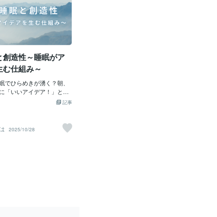
と創造性～睡眠がア
生む仕組み～
眠でひらめきが湧く？朝、
に「いいアイデア！」と思
、ありませんか？レム睡眠
記事
める秘密の時間。心理学の
、睡眠でアイデアを生み出
介します！レム睡眠と創造
は
2025/10/28
ム（急速眼球運動）睡眠
に働く睡眠段階。研究で
が脳の神経接続を強化し、
創造性を高めるとされま
睡眠中に脳が情報を再編
点やアイデアを生むこと
、十分なレム睡眠を取った
20％向上！睡眠は、まるで
ティブ工房。良質な睡眠を
仕事や勉強でひらめきがア