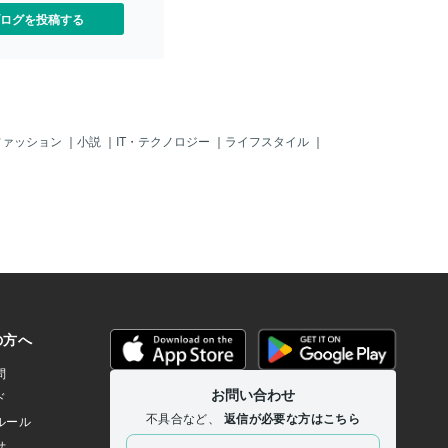
実践法：睡眠で創造性を引
ログを投稿する
ップレム睡眠を活かすには？
たい3つの方法をご紹介。①
眠レム睡眠を増やすため、十
を確保。創造性が花開く！
で日中の活動も活発にでき
る前の準備アイデアが必要
前に考える。脳が睡眠中に
ファッション
｜
小説
｜
IT・テクノロジー
｜
ライフスタイル
｜
してくれるかも！ ③朝のメ
たらすぐ、思いついたアイ
ひらめきの種をキャッチ！
の課題を寝る前に軽く復
な解決策が浮かぶかも。 研
を活用した人は問題解決力
！睡眠で創造性を開花させよ
：睡眠で新しい自分を発見
あなたの創造性を引き出す
眠のコツを試して、アイデ
を始めてみませんか？あな
未来を彩ります！