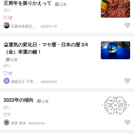
壬寅年を振りかえって
記事
占い
12
近藤未来鑑定
2023/01/16
近藤 光 【移転
済】
🔮運気の変化日・マヤ暦・日本の暦 2/4
（金）幸運の鍵！
記事
占い
12
魂鑑定士 子育て
2022/02/03
かぁちゃん！
2022年の傾向
記事
占い
7
糸田 青央
2022/04/03