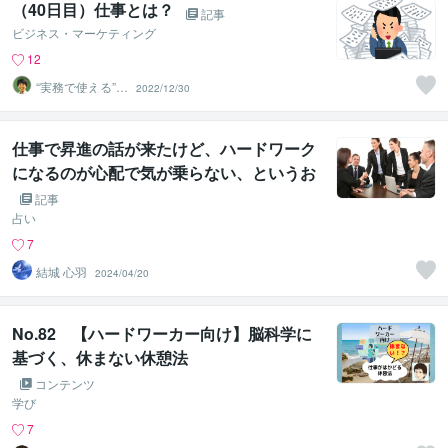
（40日目）仕事とは？
記事
ビジネス・マーケティング
12
“実務で使える”改
2022/12/30
善パートナー／
かめきち
仕事で昇進の話が来たけど、ハードワーク
になるのが心配で気が乗らない、というお
悩みへの答え
記事
占い
7
結城 心羽
2024/04/20
No.82 【ハードワーカー向け】脳科学に
基づく、休まない休憩法
コンテンツ
学び
7