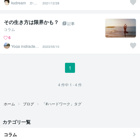
kydream かま
2021/12/28
やん
その生き方は限界かも？
記事
コラム
6
Yoga instracter A
2023/05/10
isa
1
4
件中
1 - 4
件
ホーム
ブログ
「#ハードワーク」タグ
カテゴリ一覧
コラム