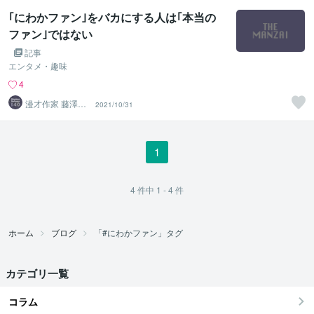
｢にわかファン｣をバカにする人は｢本当の
ファン｣ではない
記事
エンタメ・趣味
4
漫才作家 藤澤俊
2021/10/31
輔
1
4
件中
1 - 4
件
ホーム
ブログ
「#にわかファン」タグ
カテゴリ一覧
コラム