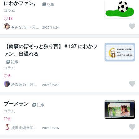
にわかファン。
記事
コラム
13
☘みなねー⭐️元総
2022/11/24
務部長☘
【鈴森のぼそっと独り言】＃137 にわかフ
ァン、出遅れる
記事
コラム
6
鈴森理乃｜霊感
2026/06/27
タロット×心理学
ブーメラン
記事
コラム
6
虎紫志織＠同じ
2026/06/15
目線の『駆け込
み寺』