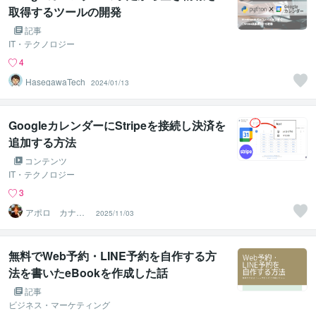
取得するツールの開発
記事
IT・テクノロジー
4
HasegawaTech
2024/01/13
GoogleカレンダーにStripeを接続し決済を
追加する方法
コンテンツ
IT・テクノロジー
3
アポロ カナダ
2025/11/03
在住起業家☑️
無料でWeb予約・LINE予約を自作する方
法を書いたeBookを作成した話
記事
ビジネス・マーケティング