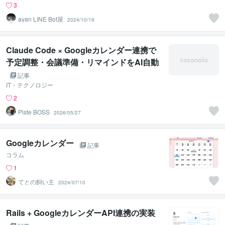
3
ayan LINE Bot屋
2024/10/19
Claude Code × Googleカレンダー連携で
予定調整・会議準備・リマインドをAI自動
化！中小企業のスケジュール管理効率化ガ
記事
イド
IT・テクノロジー
2
Piste BOSS
2026/05/27
Googleカレンダー
記事
コラム
1
てとの飼い主
2024/07/10
Rails + GoogleカレンダーAPI連携の実装