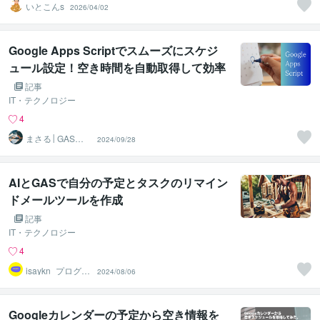
いとこんs
2026/04/02
Google Apps Scriptでスムーズにスケジ
ュール設定！空き時間を自動取得して効率
アップ
記事
IT・テクノロジー
4
まさる│GAS業
2024/09/28
務効率化コンサ
ルタント
AIとGASで自分の予定とタスクのリマイン
ドメールツールを作成
記事
IT・テクノロジー
4
isaykn_プログラ
2024/08/06
ム相談製作プロ
Googleカレンダーの予定から空き情報を