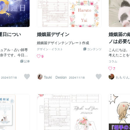
運日につい
婚姻届デザイン
婚姻届の
ノは必要
婚姻届デザインテンプレート作成
ュアル・占い師専
デザイン・イラスト
コンテンツ
こんにちは。
奈子です。今日
考えたことを
9
強開運日とされる
るように婚姻
記事
コラム
について書いてい
ノ」って本来
7
月29日は、最上吉
これは最近感
日」、金運が倍に
前に気づいた
Tsuki Design
ももりん
2024/07/18
2024/11/18
粒万倍日」、六曜
輪をする。結
が重なる日です。
る。法律で決
けた方が良いこと
ろとかもちろ
後に書きますの
にも、そもそ
でくださいね！！
れくらい脆い
倍日）にやると良
あるからだと
調、買い替える。
れない。本当
つわること✅開業、
れば、形なん
事✅宝くじの購入
て今、書いて
倍日）にやっては
いそうな言葉