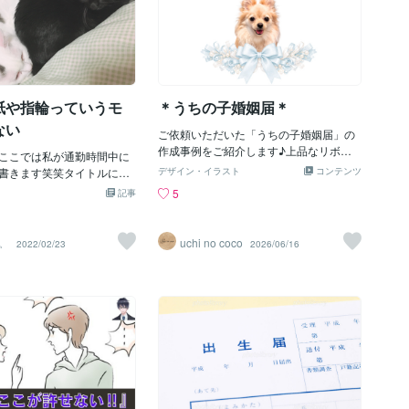
紙や指輪っていうモ
＊うちの子婚姻届＊
ない
ご依頼いただいた「うちの子婚姻届」の
作成事例をご紹介します♪上品なリボン
ここでは私が通勤時間中に
とパールのリースから、そっと覗くうち
書きます笑笑タイトルにあ
デザイン・イラスト
コンテンツ
の子さんがとっても可愛いデザインです
届の紙や指輪っていう「モ
5
記事
＾＾お写真はそのまま使用するのではな
必要ないと思ったんです。
く、おリボンや全体の雰囲気に自然に馴
じるというより、2年くらい
染むよう、明るさや色味を整えながら丁
ことです。結婚すれば、指
。
uchi no coco
2022/02/23
2026/06/16
寧にレタッチ・加工して作成していま
婚するには、婚姻届がい
す。当店のうちの子婚姻届は、何よりも
まってるから仕方ないとこ
「うちの子の可愛さ」を大切にしていま
んあるんだけど、それ以外
す。まるで大切なご家族であるうちの子
も「人との繋がり」ってそ
さんに、ふたりの結婚を承認してもらう
ものだということが前提に
ような、そんな特別な気持ちでお作りし
思う。目に見えないと信じ
ています✨デザインは、上品で華やか
にお互い同士が愛し合って
に。でも婚姻届としての大切な雰囲気を
てなんでもいいんです。っ
損なわないよう、シンプルさも大切にし
て思ったけど、詐欺師が言
ながら仕上げました。もちろん、今一緒
ですね。笑友達、彼氏、彼