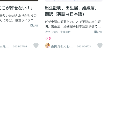
に暮らしている子だけでなく、先住犬さ
てはめようとすること自体
んやご実家にいたワンちゃんでの作成も
ここが許せない！』
出生証明、出生届、婚姻届、
一言で説明できない繋がり
可能です。ご実家にいた大切な子と、今
人生は豊かになると個人的
翻訳（英語→日本語）
寄りいただきありがとうご
ご家族のワンちゃんを並べて作成するの
。目に見えるモノがなんで
んにちは。最適ライフコー
も、とても素敵です。想像するだけで、
そこまで理解していないと
ビザ申請に必要とのことで英語の出生証
ttps://coconala.com/
胸がじんわり温かくなりますね…💍一生
てなかなか理解できないも
記事
明、出生届、婚姻届を日本語訳させて頂
03237普段の生活の中で、いろ
に一度の特別な記念だからこそ、細部ま
す。幸せになりたいと思っ
きました。公的文書は責任重大なので逐
法律・税務・士業全般
記事
ていて『相手のここが許せ
でこだわった婚姻届を。大切な日を彩る
が結果、幸せを感じれない
次チェックを入れながら翻訳させて頂き
5
こさえ変わってくれたらい
アイテムとして、ぜひご検討いただけま
うことに繋がっているので
ました。日本の行政機関に提出されると
』と思われたことありませ
したら嬉しいです。
います。ゆるり〜と、さよ
の事なので、なるべく様式も同じように
☆最適
桑田真似くわた
2024/07/15
2021/06/03
ん、私もいっぱいありま
サポー
ますに
なるようイラストレーターを使って形を
婦仲でありました。以下の
整え、最後に翻訳者の署名と印鑑も付け
った私たち夫婦の話です。
させて頂きました。外国の婚姻届には宗
る事実をお話しする
教を書く欄があったり、承認が神父さん
いに『相手に変わって欲し
だったり日本には無い項目があり、勉強
を変えよう！』、そのため
になりました。婚姻届には沢山の法律文
とをしてきました。嫁さん
書も記載されており、改めて結婚とは法
、結婚する際に、『もう結
的な契約なのだと再認識しました。初め
る人を呼んじゃったので、
てのご依頼にも関わらず信頼してご依頼
るけど・・・、』。なに？
頂きありがとうございました。ご依頼か
げるけど・・・？』、「何
ら２４時間以内に初回翻訳をお届けし、
？」と思いませんか？しか
修正を３回行い納品完了となりました。
条件が、婚姻届けと同時に
公的文書、契約書など法的文書、ビジネ
れて、『こちらにもサイン
ス文書の翻訳は得意な守備範囲ですので
てきました。『何という上
まずはお見積りからお問い合わせお待ち