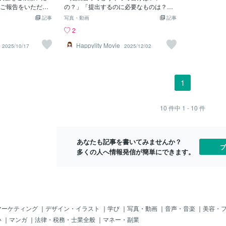
から目線・・
ご報告をいただき
の？」「提出するのに必要なものは？」
られます？ 
様からのご報告》 こ
「どこでも出していいって本当？」そん
記事
写真・動画
記事
すなんて・・
術ありがとうござい
な疑問をまるごと解決するために、婚姻
2
はありえない
的な状況から、また
届の準備から提出方法、よくある疑問ま
で届をいただ
た！ なんと、２日
で完全版マニュアルとしてまとめまし
Happylity Movie
2025/10/17
2025/12/02
不思議な顔を
、一晩かけてしっ
た。これを読めば、不備なくスムーズに
うですよね～
ました。 そして昨
提出でき、理想の婚姻日で夫婦生活をス
には最善の策
た！！ 明日、ちょ
タートできます。これから婚姻届を出す
に大きな声を
めた日なので婚姻届
ふたりは、ぜひチェックしてください
1
嫌で、そうな
本当にありがとうご
ね！婚姻届に必要なもの一覧▼【記入す
肉の策でした
☆Power…嬉しいご
るときに必要なもの】・婚姻届（2〜3枚
方の立場から
、ありがとうござ
あると安心）・黒のボールペン or 万年筆
10
件中
1 - 10
件
『バカにされ
開が起こり、昨日プ
（消せるボールペンは不可）・本籍が分
る』というか
と。再度、施術の
かる書類（住民票・戸籍謄本など）※本籍
るはずもなく
💕 °˖✧◝(⁰▿⁰)
を把握している場合は不要・旧姓の印鑑
今となっては
あなたも記事を書いてみませんか？
家族の皆様が彼に守
（押印は任意・不要でもOK）・証人の署
ブ
が
多くの人へ情報発信が簡単にできます。
暮らされるよう、
名（18歳以上2名）▼【提出するときに
彼から来た彼の気
必要なもの】・記入済みの婚姻届・本人
Eのメッセージも添付
確認書類（運転免許証・パスポート・マ
がとうございまし
イナンバーカードなど）自治体によって
Power*♡・*※私の
は以下が必要なこともあるため、事前確
告いただいた方の
認をおすすめします。・印鑑・国民健康
ります。※当ブログ
保険証▼本人確認書類の種類1点でOKな
マーケティング
｜
デザイン・イラスト
｜
学び
｜
写真・動画
｜
音声・音楽
｜
美容・
の一部または文章の
もの・運転免許証・パスポート・マイナ
い
｜
マンガ
｜
法律・税務・士業全般
｜
マネー・副業
・投稿年月日・ブ
ンバーカード2点必要なもの・健康保険