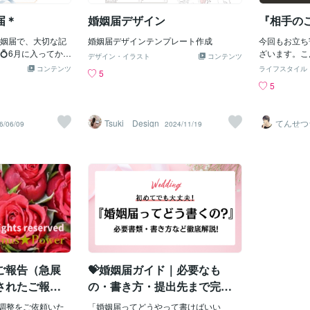
お金やものを借り
女と関係を当
届＊
婚姻届デザイン
『相手の
な発言や行動をす
が間違いで、
業をたたむ✅対人
が多いほど、
姻届で、大切な記
婚姻届デザインテンプレート作成
今回もお立ち
色々ありますね＾
には思います
💍6月に入ってか
ざいます。こ
わることは避けた
デザイン・イラスト
コンテンツ
存在するのか
ご依頼がさらに増
チ☆てんせつです。h
になるのですが、
コンテンツ
物事の本質っ
ライフスタイル
5
ンブライドの季節
users/47
を控えてまして、
のだと思いま
5
「大切な日を、可
んな人と接し
？と思って調べて
て結婚する人
ってもらいたい」
ない』、『こ
日が良さそうだな
ことはこうい
頼くださる方も多
いのに・・。
・実はよくよく調
はないかと思
Tsuki Design
てんせつ
6/06/09
2024/11/19
ています。わんち
んか？もちろ
ライフを
も重なる日なんで
なら。
トする
ちろん、先住犬さ
す。しかも夫
凶日は・・往亡
橋を渡った大切な
話は本当にあ
重なっています。
の大切な記念日
今だから言え
も悪いと言われる
くれるような特別
と・・。お互
ているため、入籍
す🐾お写真は、可
い』、『相手
記事を発見しまし
チを行い、婚姻届
にいろんなこ
を万倍に強めてし
寧に作成いたしま
の方で言えば
る中、凶日の縁起
いたい」「記念と
婚式に参加す
ラスマイナスゼロ
フォトに使いた
結婚してあげ
あり、どちらが正
すめです🌿一生に
『結婚してあ
です。自分がどち
こそ、おふたりら
じゃそれ・・
いご報告（急展
💝婚姻届ガイド｜必要なも
で判断するしかな
さを詰め込んだ世
も、その時の
な行事をするの
されたご報
の・書き方・提出先まで完全
届を作ってみませ
離婚届も渡さ
た
解説
ジをご覧ください
して』と言っ
波動調整をご依頼いた
「婚姻届ってどうやって書けばいい