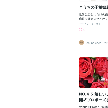
いけないこと✅人から
＊うちの子婚姻
る✅悪口、ネガティブ
る✅仕事を辞める、事
世界にひとつだけの婚
トラブル、喧嘩をする
念日を迎えませんか？
＾２９日は結婚にまつ
ら、婚姻届デザインの
方が吉！！個人的な話
デザイン・イラスト
えてきました。ジュー
私、もうすぐ引っ越し
5
だからでしょうか…♡
で婚姻届いつ出そうか
愛いうちの子にも見守
たのですが、一見２９
そんなお気持ちでご依
と思ってたのですが・
uchi no coco
202
く、とても嬉しく思っ
べたら、２９日は凶日
ゃん・ねこちゃんはも
す。ちなみにこの日の
んや先住猫さん、虹の
日、三隣亡、受死日が
子も一緒に。おふたり
葬儀以外は何をやって
に、そっと立ち会って
凶日の受死日も重なっ
なデザインに仕上げま
は控えた方が良いとの
愛く切り取り・レタッ
た。凶日の縁起の悪さ
に自然になじむよう丁
まうという考え方があ
す。「提出用として使
の悪さを打ち消してプ
して残したい」「入籍
になるという考え方も
い」そんな方にもおす
しいとはいえないよう
一度の大切な日だから
NO.４５ 嬉し
らの考え方を信じるか
しさと、うちの子らし
いです。その日に大事
開💕プロポーズ
界にひとつだけの婚姻
告）を頂きまし
んか？詳細は商品ペー
Venus☆Power…