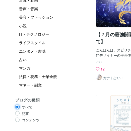
写真・動画
音声・音楽
美容・ファッション
小説
【７月の最強開
IT・テクノロジー
て】
ライフスタイル
こんばんは、スピリチ
エンタメ・趣味
門デザイナーの平井佳
占い
は、今月の２９日は最
占い
トリプルラッキーデー
マンガ
12
きたいと思います。7
法律・税務・士業全般
日とされている「天赦
カナ｜占い・ス
ピ系専門制作代
なるとされている「一
マネー・副業
行
の一つである「大安」
ただし・・この日は避
もあります。それは最
ブログの種類
で、是非最後まで読ん
すべて
縁起の良い日（一粒万
いこと。✅お財布の新
記事
✅引っ越し✅結婚にま
コンテンツ
新しいことを始める物
縁起の良い日（一粒万