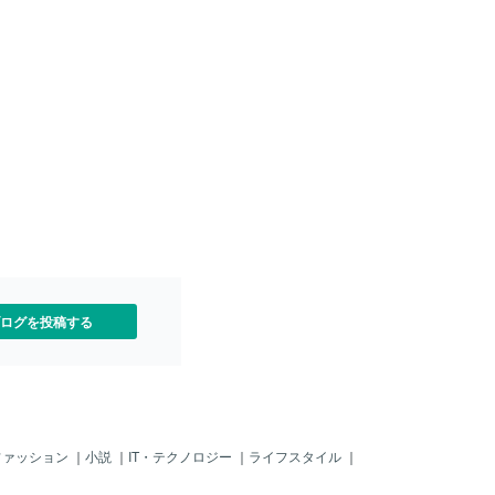
？』そう思いました。信じ
しておりますm(_ _)m
婚姻届と離婚届を同時に渡
・。前代未聞ですよ‼️普通で
ですよね？彼女曰く、役所
きに行った際に役所の人が
されたそうです。それはそ
？でも、これが当時の彼女
だったんです。私が定期的
出したりするので、それが
らないようにするための苦
。でも、これは、もらった
したら、どう思います？
てる』というか『ふざけて
、当然、離婚届にサインす
、断固として断りました。
、とても貴重な体験でした
ログを投稿する
ファッション
｜
小説
｜
IT・テクノロジー
｜
ライフスタイル
｜