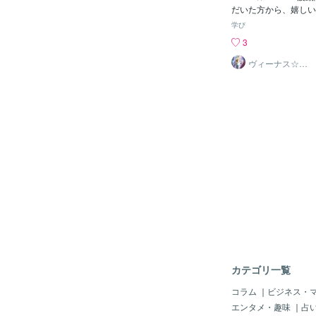
ね。
だいた方から、嬉しい
ました。 《ご依頼者
学び
んにちは。 先日は施
3
ました。 あんな絶望
も急展開が起こりまし
ヴィーナス☆パ
ワー
前に彼から連絡が来て
かり話し合い向き合い
日プロポーズされまし
うど2人が付き合い始
提出してきます！！ 
ざいました。 Venus
報告をいただきまして
います。 またも急展
ロポーズされたとのこ
効果が出て有り難く思います 
◜✧˖°これからも、ご
られて、ずっと幸せに
お祈りしております。
持ちがこもったLIN
いただきまして、あり
た🎵✨*・☆*Venus☆
カテゴリ一覧
コメントも含め、ご報
許可を得て掲載してお
コラム
｜
ビジネス・
のURL・内容（文章
エンタメ・趣味
｜
占
全部・画像・投稿者名