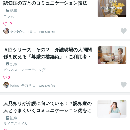
認知症の方とのコミュニケーション技法
記事
コラム
12
✤✣✤Okuno✤✣
2021/06/10
✤
５回シリーズ その２ 介護現場の人間関
係を変える「尊厳の構築術」：ご利用者・
ご家族・職員と共に創る、満足度の高いコ
記事
ミュニケーション
ビジネス・マーケティング
6
kaigo_全力サポ
2025/09/18
ート
人見知りが介護に向いている！？認知症の
人とうまくいくコミュニケーション術をこ
こだけ教えます
記事
ライフスタイル