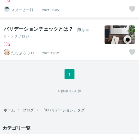
4
スヌーピー好き
2021/03/05
介護福祉士
バリデーションチェックとは？
記事
IT・テクノロジー
2
たむぷろ フロン
2025/12/12
トエンジニア
1
4
件中
1 - 4
件
ホーム
ブログ
「#バリデーション」タグ
カテゴリ一覧