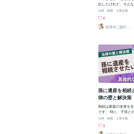
ビデオレター遺言を作
出したけれど、そんな
ついてご紹介します。
いの？」と戸惑われる
法律・税務・士業全般
れる: 文字だけでは
しゃるかもしれません
4
想いや生きた証を後世
と、人生の終わりが近
ます。 複雑な内容も伝
するものというイメー
深澤洋二朗行政
書士
料を使いながら、複雑
が書くことに違和感を
すく説明できます。 
しょう。 しかし、実
かけない: 遺言執行
15歳以上であれば遺
で、遺言者の意図を正
が可能です。 そして
す。 【ビデオレター
を書くことには、思い
では次に、ビデオレタ
トがあります。 本記
トをご紹介します。 
いうちに作成する意義
一般的には、法的な遺
詳しく解説しながら、
ていません。 証拠能力
合うべきかを考えてみ
ざんや紛失のリスクが
【遺言書は15歳から
低いと評価される可能
とは？】まず、遺言書
孫に遺産を相続
術的な問題が発生する可
について確認しておき
民法では、「満15歳
律の壁と解決策
言をすることができる
ます（民法961条）。
相続は家族の未来を左
高校生でも、自分の意
です。 特に、子供と
することが法律上認め
合、孫に財産を残した
法律・税務・士業全般
す。 この規定は、自
なくありません。 し
3
いて意思表示をする能
は複雑で、思い通りに
れば十分に備わってい
【相続の基本的な仕組