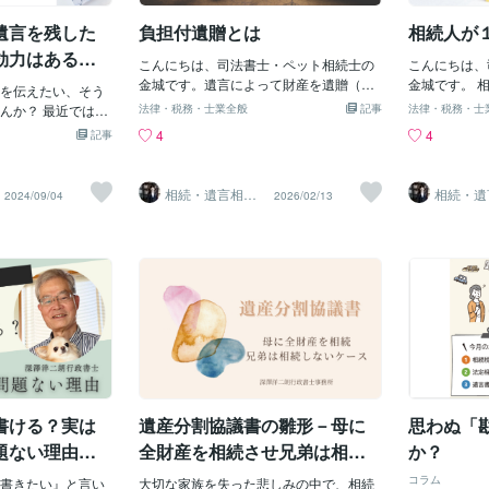
り、相続人は
続人同士の仲が悪い
れは遺言者の自筆ではないため、法的に
いうことにな
遺言を残した
負担付遺贈とは
相続人が
ため、一定期間を置い
効力がないと判断されてしまうのです。
子の戸籍を追
遺産の評価が難しい
【自分で書けないなら公正証書遺言を作
効力はある
こんにちは、司法書士・ペット相続士の
すでに亡くな
こんにちは、
正確に把握し、公平な
成しよう】 では、自分で字を書くことが
金城です。遺言によって財産を遺贈（贈
８人もいるこ
金城です。 
間をかけて評価を
を伝えたい、そう
できない場合は、遺言を残すことができ
与）することができますが、【負担付遺
り、その８人
亡くなった人
に財産を残したい場
んか？ 最近では、
ないのでしょうか？そんなことはありま
法律・税務・士業全般
記事
法律・税務・士
贈】とは、一定の義務（負担）を課した
するため、相
庫に帰属する
定の年齢になるまで、
残すサービスが登
せん。公正証書遺言という方法がありま
4
4
記事
うえで財産を無償で与える遺贈のことを
も上ることに
あります。 1
など。【相続人全
ます。ビデオレタ
す。 公正証書遺言とは、公証人が立ち会
いいます。 つまり、遺言によって、「あ
義にするには
・当初から相
合はどうなる？】
は伝えきれない、
い、遺言者の意思を確認した上で作成さ
る行為をすること」を条件に、財産を贈
なければなら
独） ・相続
に合意した場合で
を後世に残すこと
れる遺言書です。 遺言の内容を公証人に
相続・遺言相談
相続・遺
2024/09/04
2026/02/13
与（遺贈）する方法です。 🔸 たとえば、
したが、この
のような場合
所
所
止されている場合
です。 しかし、
伝えれば、公証人が代わりに作成してく
「自宅の管理を続けることを条件に、20
人が登場する
判所に 「相
向に従う必要があ
「本当に私の想い
れるため、自分で字を書く必要はありま
0万円を遺贈する」といった内容の遺言を
前、自宅を長
を行うことが
言書で遺産分割が
た疑問も湧くでし
せん。 公正証書遺言のメリットは、以下
作成しておく方法です。 ■遺贈の放棄と
えていたので
とは次のよう
相続人全員が合意
ビデオレター遺言の
の通りです。 形式的な間違いが少ない：
その影響 遺贈は遺言者の一方的意思表示
じるものの、
金を貸してい
の期間は分割を行
、そして法的な側
専門家である公証人が作成するため、形
のため、受遺者（財産を受け取る人）
回避するため
る人 ・被相
 ただし、遺言書が
事例を交えながら
式的な間違いが起こりにくい。 証拠能力
は、遺言者の死亡後、いつでも遺贈を放
ースでした。
いる人 なお
場合には例外的に
デオレター遺言に
が高い： 公証人が作成したという証拠が
棄できます（民法第986条）。 遺贈が放
えていますが
係人に該当し得
ります。 当事務所
参考にしてくださ
あるため、将来、遺言の内容が争われた
棄されると、当然ながら負担（義務）も
合などは、遺
者による遺産
リアを中心に自筆
言とは？】 ビデオ
場合でも、その効力を証明しやすい。秘
消滅します。 遺贈が放棄されることを防
須といえます
や相続人では
承っております。※
で書かれた従来の
密が守られる： 公証人は秘密保持義務を
ぐには、遺言を一方的に遺すのではな
を管理する義
す。 遺言書の内容
画で自分の想いを
負っているため、遺言の内容が外部に漏
く、事前に受遺者に意向を伝え、了承を
す。 ただし
書ける？実は
遺産分割協議書の雛形－母に
思わぬ「
続手続き全般につ
です。 生前に記録
れる心配が少ない。 【まとめ】字が書
得ておくと安心です。 ■負担が履行され
に占有してい
で、家族や大切な
題ない理由を
全財産を相続させ兄弟は相続
か？
ない場合 もし受遺者が負担を履行しない
人が選任され
とができます。
しないケース－
場合、相続人は家庭裁判所に対して【負
のと同じ注意
コラム
メリット】 まず、
書きたい』と言い
大切な家族を失った悲しみの中で、相続