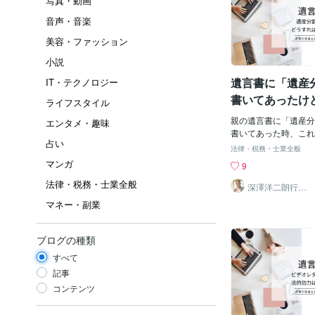
写真・動画
音声・音楽
美容・ファッション
小説
遺言書に「遺産
IT・テクノロジー
書いてあったけ
ライフスタイル
ばいい？
親の遺言書に「遺産分
エンタメ・趣味
書いてあった時、これ
占い
だろう？と悩む方も多
法律・税務・士業全般
ょうか。相続人みんな
マンガ
9
いのに、この文言に縛
法律・税務・士業全般
か、気になると思いま
深澤洋二朗行政
書士
は、遺言書に記載され
マネー・副業
止」について、ご説明
割の禁止とは？】 遺
から最大5年間、遺産
ブログの種類
いう内容を記載するこ
すべて
れは、相続人同士の争
遺産分割について考え
記事
めなどに利用されます
コンテンツ
が禁止されるの？】 
理由は様々です。例え