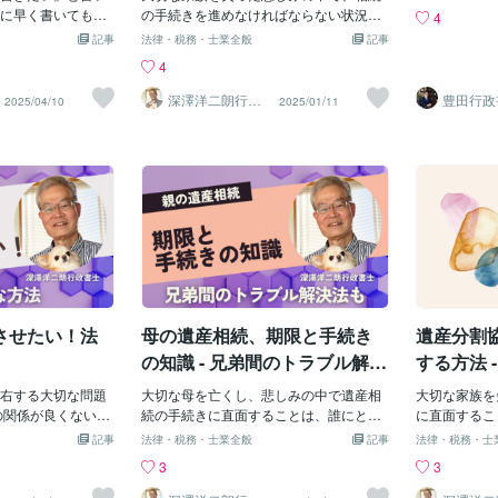
担付遺贈の取消し】を請求できます（民
ればなりませ
成するメリットに
に早く書いてもい
の手続きを進めなければならない状況
4
法第1027条）。 負担付遺贈が取り消され
い築古の家に
 感情豊かに伝えら
親御さんもいらっ
は、誰にとっても辛いものです。 特に、
記事
法律・税務・士業全般
記事
ると、遺贈は「なかったもの」となり、
合、相続放棄
伝えきれない、温かい
。 遺言書という
父親を亡くされた方にとっては、心の整
4
財産は相続人に帰属します。 ただし、取
に被害を与え
に残すことができ
づいたときに作成
理がつかないまま、様々な手続きに直面
消しには家庭裁判所への申立てが必要で
人が決まるま
えやすい: 図や資
ジが強く、若い人
することになるでしょう。 そんな中で、
深澤洋二朗行政
豊田行政
2025/04/10
2025/01/11
あり、時間や労力がかかります。 ■負担
相続財産清算
書士
務所・F
な内容も分かりや
覚える方も多いで
遺産分割協議書の作成は避けて通れない
付遺贈の注意点 遺言者の死亡後、負担が
清算人には多
遺言執行者に負担を
は日本の法律では、
重要な手続きの一つです。 今回は、父親
適切に履行されているかを本人が確認す
士などの法律
者は、動画を見るだけ
言書を作成すること
が亡くなり、母親と兄弟が相続人となる
ることはできません。 また、負担付遺贈
相続人の遺産
確に理解できま
、早い段階で遺言書
ケースで、兄弟が相続を放棄し、母親に
の取消しには家庭裁判所への請求という
場合、申立人
遺言のデメリット】
もよらないメリッ
全財産を相続させたいと考えている方々
手間がかかります。 だからこそ、負担を
家庭裁判所に
ー遺言のデメリッ
事では、遺言書を若
に向けて、遺産分割協議書の作成方法を
誠実に履行してくれると信頼できる人を
ります。 ４
法的な効力がない:
や注意点について
ご紹介します。【遺産分割協議書が必要
受遺者に指定することが重要です。 ■遺
確定 相続財
言として認められ
親としてどう向き
な理由】 遺産分割協議書は、相続人全員
言を遺しても安心とは限らない 負担付遺
行ないます。
が低い: 動画の改
たいと思います。
の合意内容を書面で残すための重要な文
贈を定めた遺言があっても、相続人全員
人選任公告（
あり、証拠能力が
作成可能―その理由
書です。 法律上、相続人が複数いる場
が協議のうえ、遺言と異なる内
回
性があります。 技
を作成できる年齢
合、遺産は法定相続分に従って分割され
させたい！法
母の遺産相続、期限と手続き
遺産分割
能性: 動
ましょう。 日本の
ることになります。 しかし、実際の家族
以上の者であれば遺
の事情や故人の意思を尊重して、法定相
の知識 - 兄弟間のトラブル解決
する方法 
」と定められてい
続分とは異なる形で遺産を分割したい場
法も ‐
を解説
 つまり、中学生や
右する大切な問題
合も少なくありません。 母親に全財産を
大切な母を亡くし、悲しみの中で遺産相
大切な家族を
思で遺言書を作成
の関係が良くない場
相続させたいと考えている場合、それは
続の手続きに直面することは、誰にとっ
に直面するこ
られているので
いと考える方は少
法定相続分とは異なる分割方法となりま
ても辛い経験です。 特に兄弟間で意見が
理的にも実務
記事
法律・税務・士業全般
記事
法律・税務・士
分の財産や権利につ
かし、相続の仕組み
す。 このような場合こそ、遺産分割協議
対立している場合、その困難さは倍増し
す。 その中
3
3
力が15歳以上であ
はいきません。
書が必要となるのです。 この文書がある
ます。 本記事では、遺産相続の期限や手
避けて通れな
ると考えられてい
み】 法律上、相続
ことで、将来的なトラブルを防ぎ、故人
続きについて、解説します。また、兄弟
かし、弁護士