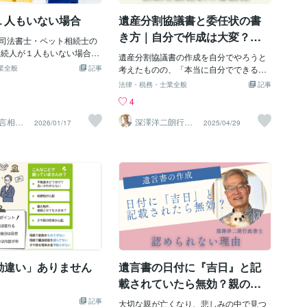
子ども３人で間違いないと
ったからと言ってすぐに問題が発生する
ります。 ところが、前妻の
１人もいない場合
遺産分割協議書と委任状の書
わけではありませんが、次の注意点があ
求したところ、前妻の子は
ります。【封がされていなかった遺言書
き方｜自分で作成は大変？専
っているものの、子どもが
司法書士・ペット相続士の
の注意点】 遺言内容の真偽: 封がされて
門家への依頼と委任状の必要
とが判明しました。 つま
相続人が１人もいない場合、
いなかった場合、遺言書の内容が本当に
遺産分割協議書の作成を自分でやろうと
の子も亡父の相続人に該当
が遺した財産は最終的に国
性を徹底解説
業全般
記事
故人の意思であるか、改ざんされていな
考えたものの、「本当に自分でできるの
続人の数は総数で１１人に
（国のものになる）ことが
いかなどを確認する必要があります。 相
だろうか」「書類の書き方や必要な手続
法律・税務・士業全般
記事
なります。 相談者の単独名
. 相続人不存在となるケース
続人間の争い: 遺言の内容に納得できない
きがよく分からない」「委任状って必要
4
、前妻の子８名の合意も得
続人がいない場合（天涯孤
相続人がいる場合、相続人間で争いが起
なの？」といった不安や疑問を感じてい
ない旨、相談者には伝えま
人全員が相続放棄した場合 こ
こる可能性があります。 検認手続きが必
ませんか。 相続手続きは人生で何度も経
言相談
深澤洋二朗行政
2026/01/17
2025/04/29
事案のように、思わぬ相続
、「利害関係人」が家庭裁
書士
要：遺言書を発見した場合、家庭裁判所
験するものではないため、戸惑うのは当
ことがあります。 亡父が生
続財産清算人選任の申立て」
に検認の申し立てを行います。封がされ
然です。 特に遺産分割協議書は相続人全
男の単独名義にしたいと考
できます。 「利害関係人」
ていない場合でも検認手続きは必要で
員の合意が必要で、書類の不備があると
あれば、遺留分の問題は生
な人です。 ・被相続人にお
す。【まとめ】 封がされていなかった遺
手続きが進まないことも多く、慎重に進
１１名での遺産分割協議を
る人 ・未納賃料を請求でき
言書が見つかった場合でも、安易に判断
める必要があります。 そこで今回は、委
に遺言を遺しておくべきケ
続人の財産を事実上管理して
せず、まずは専門家にご相談ください。
任状はどのような場面で必要になるの
 年々遺言を作成する人が増
、相続放棄をした人も利害関
専門家にご相談することで、ご自身の権
か、どのような書式で作成すればいいの
、特に相続関係が複雑な場
ます。 2. 相続放棄をした
利を守り、円滑な相続手続きを進めるこ
かについてご説明していきます。【遺産
言を作成しておくことは必
管理 相続放棄した者はもは
とができます。 これから遺言書を作成す
分割協議書の作成が難しい理由】 遺産分
。
ないため、被相続人の遺産
る方は、改ざんの恐れを防ぐためにも作
割協議書は、相続人全員の合意内容を明
務を負わないのが原則で
成後は封印をして保存をするようにしま
確に記載し、全員が署名・押印する必要
、相続放棄時に相続財産を現
勘違い」ありません
遺言書の日付に『吉日』と記
しょう。 当事務所では、静岡市浜松市エ
がある重要な書類です。 しかし、実際に
た相続人は、相続財産清算
リアを
作成しようとすると、戸籍謄本や住民
載されていたら無効？親の遺
るまで、自分の財産を扱う
票、不動産の登記事項証明書など、多く
言書が認められなかった理由
を払って遺産を管理しなけ
記事
の添付書類を集めなければならず、記載
大切な親が亡くなり、悲しみの中で見つ