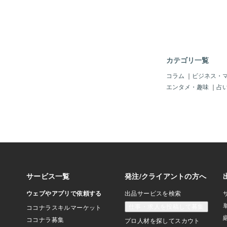
言の場合は、検認調書
であり、これにより相
す。遺言書は、親の最
確定します。【母親へ
要な文書であり、相続
る遺産分割協議書の作
協議書を作成する際は
調査と確定から始めま
金、有価証券など、故
全ての財産を把握しま
カテゴリ一覧
には相続財産の詳細な
全て母親が相続するこ
コラム
｜
ビジネス・
日付、相続人全員の氏
エンタメ・趣味
｜
占
に記載しましょう。全
を得ることが重要です
場合は、母親への全財
寧に説明し、理解を求
す。 家族会議を開い
けるのも良いでしょう
すべき事項】 他の相
への十分な説明と理解
に重要です。 母親へ
性や、その理由を明確
また、将来的に他の相
る可能性も考慮し、話
意のプロセスを記録と
とを