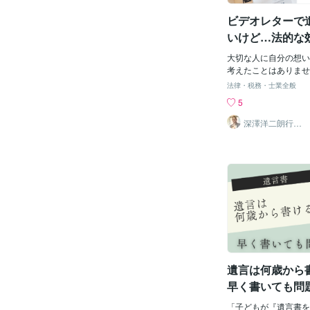
が挙げられます。 相
ビデオレターで
場合: 争いを避ける
てから分割を行う。 
いけど…法的な
場合: 遺産の価値を
の？
分割を行うために、時
大切な人に自分の想い
行う。 特定の相続人
考えたことはありませ
合: その相続人が一
ビデオレターで遺言を
法律・税務・士業全般
財産を管理したい場合
場し、注目を集めてい
5
員が分割に合意した場
ー遺言は、文字だけで
相続人全員が遺産分割
温かい想いや生きた証
深澤洋二朗行政
書士
も、遺言書で分割が禁
ができる魅力的な方法
は、原則としてその意
「法的に有効なの？」
ります。【まとめ】遺
が伝わるの？」といっ
禁止されている場合、
ょう。 本記事では、
していたとしても、そ
メリットやデメリット
うことができません。
面について、具体的な
法的に効力を有しない
解説していきます。ビ
分割できる可能性もあ
興味がある方は、ぜひ
では、静岡市浜松市エ
い。【ビデオレター遺
証書遺言の作成相談を
レター遺言とは、文字
全国を対象としていま
遺言書とは異なり、動
遺言は何歳から
に関するご質問や、相
伝える新しい形の遺言
し、自分の言葉と表情
早く書いても問
人に直接語りかけるこ
解説
【ビデオレター遺言の
「子どもが『遺言書を