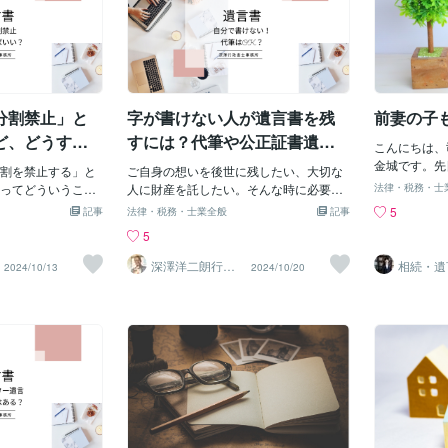
分割禁止」と
字が書けない人が遺言書を残
前妻の子
ど、どうすれ
すには？代筆や公正証書遺言
こんにちは、
について解説
金城です。先
割を禁止する」と
ご自身の想いを後世に残したい、大切な
て相続登記の
ってどういうこと
人に財産を託したい。そんな時に必要と
法律・税務・士
すでに亡くな
いのではないでし
なるのが遺言書です。 しかし、病気や老
5
記事
法律・税務・士業全般
記事
で、相談者（
ですぐに分割した
齢などで字を書くことが困難な場合、ど
5
との依頼です
られてしまうの
うすれば遺言を残せるのか悩んでいる方
人は子ども３
す。そこで今回
もいらっしゃるでしょう。 今回は、遺言
深澤洋二朗行政
相続・遺
2024/10/13
2024/10/20
３名の間で長
書士
所
た「遺産分割の禁
書を自分で書けない人が直面する問題点
きているので
します。【遺産分
と、有効な解決策について解説していき
るとのことで
言書には、相続開始
ます。【代筆では効力が生じない！必ず
籍を見せても
の分割を禁止すると
自分で書かなければならない】 「家族に
妻がおり、前
とができます。 こ
頼んで代筆してもらおうかな…」と考え
いることが分
いを防ぎ、冷静に
ている方もいるかもしれません。 しか
のことを相談
る時間を与えるた
し、日本の法律では、自筆証書遺言は全
流がないので
。【なぜ遺産分割
てを自分で書かなければ有効な遺言とは
でした。 も
遺産分割を禁止する
認められません。 たとえ、家族が遺言者
なっていた場
ば、次のような例
の言葉を正確に書き写したとしても、そ