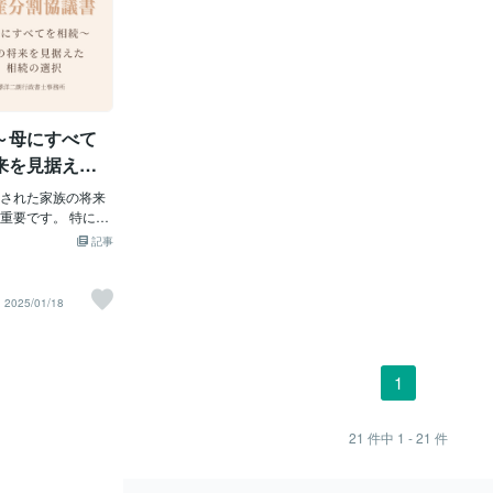
ることをおすすめ
の戸籍謄本（全部
ている場合の対処法】 兄弟間で意見が対
うに分割するかを記した文書です。 法定
ともあるでし
くなった親（
々の家族状況に応じ
なります。 これ
立し、遺産分割協議がスムーズに進まな
相続分通りに遺産を分割する場合は必ず
ンターネット
死亡日を明記
案してくれるでし
あり、法的な身分
い場合があります。 このような状況で
しも必要ではありませんが、それ以外の
に応じて専門
確に記載する
、静岡市浜松市エリ
書類です。 また、
は、まず冷静に話し合いの場を設けるこ
方法で分割する場合には非常に重要な書
すめします。
の記載】 続
言の作成相談、相
の現在の戸籍謄本
とが大切です。 それでも解決しない場合
類となります。【遺産分割協議書の法的
数】 次に、
ます。この場
ついての相談を承
、亡くなった親の最
は、家庭裁判所での調停を利用すること
期限】 遺産分割協議書の作成に関して、
しします。 
なります。 
～母にすべて
を対象としていま
たは戸籍の附票も
ができます。 調停では、中立的な立場の
法律で定められた明確な期限はありませ
に1部追加し
続人との続柄
に重要なのは、印鑑
調
ん。 つまり、理論上はいつ作成しても問
ば、相
人の順序は法
来を見据えた
人である子供の印
題ないのです。 しかし、2021年の民法改
的ですが、話
なります。 この書
された家族の将来
正により、相続開始から10年が経過する
ん。【預貯金
要な書類にサイン
重要です。 特に、
と、一部の相続財産について分割が難し
らが遺産分割
が、正式に登録さ
定させるために、
くなる可能性が出てきました。 この改正
続する預貯金
記事
証明します。 【不
譲渡することを選
は、長期間にわたって遺産分割が行われ
名、支店名、
親が不動産
。 これは、将来の
ない状況を防ぐためのものです。【実務
を正確に記入
追加の書類が必要
費用、日々の生活
上の作成タイミング】 法的な期限はない
ある場合は、
2025/01/18
登記簿謄本は、その
の決断です。 この
ものの、実務上はいくつかの重要なタイ
載することが
関係を示す公的な
必要となるのが、
ミングがあります。 まず、相続税の申告
分割方法を明
固定資産税評価額証
分割協議書です。
期限である相続開始から10ヶ月以内に作
「預貯金総額
は、不動産の評価
本】 遺産分割協議
成することが望ましいでしょう。 また、
が、□□円を
1
税の計算などに使
意のもとで作成さ
不動産の相続登記を行う際や、被相続人
に具体的な金
書がある場合】 親が
 この文書は、誰が
の銀行口座を解約して資産を分配する際
で表現する場
合、それも重要な
を明確に示すもの
にも、遺産分割協議書が必要になりま
を母親が、4
21
件中
1 - 21
件
正証書遺言の場合
を防ぐ役割も果た
す。 これらの手続きをスムーズに進める
った形で記載
ます。 自筆証書遺
相続人の同意が必要
ためにも、できるだけ早く協議書を作成
産分割協議書