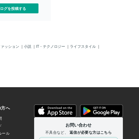
同意が必要です。 文書の最
はない ・遺産の中に価値の高い不動産が
通り合意しました」などの
ログを投稿する
相続人全員が署名・
ファッション
｜
小説
｜
IT・テクノロジー
｜
ライフスタイル
｜