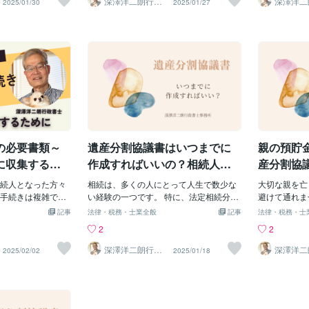
深澤洋二朗行政
深澤洋二
2025/01/30
2025/01/27
書士
書士
、若い人でもアルバ
子供が優先されま
の意思と相続人の意向を明確に示すこと
間のトラブルに悩む方々へのアドバイス
と、費用面で
分名義の財産を持
健在である限り、孫
ができます。【遺産分割協議書の基本的
も含めていますので、ぜひ参考にしてく
ありません。
す。 また、ペット
できません。これ
な記載事項】 遺産分割協議書には、いく
ださい。【遺産相続の基本的な期限】 遺
が、遺産分割
ついて、自分が亡
じる点です。 ただ
つかの重要な情報を記載する必要があり
産相続の手続きには、いくつかの重要な
です。 自分
ほしいかという希
っている場合は、
ます。 まず、被相続人である父親の氏
期限があります。 まず、相続の開始は被
えられるだけ
しょう。 そうした
より孫が相続権を
名、住所、死亡年月日を明記します。次
相続人（この場合は母親）が亡くなった
の思いをより
ことで、残された
 代襲相続とは、被
に、相続人全員の氏名、住所、続柄を記
時点です。 そこから3ヶ月以内に相続放
できるかもし
ブルを防ぐことが
くなっている場合
載します。 そして最も重要な部分とし
棄や限定承認の手続きを行う必要があり
「法的に問題
うちに遺言書を書
（孫）が代わりに
て、遺産の分割方法を具体的に記述しま
ます。これは重要な決断なので、十分に
ればいいのか
まだ若いのに遺言
です。【孫に遺産
す。 母親に全財産を相続させる場合、例
検討する時間を確保しましょう。【主な
るでしょう。
る」と感じる方も
 孫に財産を残した
えば次のような文言を使用することがで
相続手続きとその期限】 遺産分割協議
や疑問に寄り
の必要書類～
遺産分割協議書はいつまでに
親の預貯
を
法は遺言書を作成
きます 「被相続人の遺産全てを母親（氏
は、法律上の期限はありませんが、相続
書の自作につ
書では、法定相続分
名）が相続す
税の申告期限までに終えることが望まし
す。【遺産分
に収集するた
作成すればいいの？相続人が
産分割協
を指定できます。
いです。 相続税の申告と納付は、被相続
題ないのか】
知っておくべきポイント
続人が母
て孫に直接遺産を
続人となった方々
人の死亡を知った日の翌日から10ヶ月以
相続は、多くの人にとって人生で数少な
る「法的効力
大切な親を亡
す。遺言書を作成
手続きは複雑で戸
内に行う必要があります。 この期限は非
い経験の一つです。 特に、法定相続分と
協議書は、相
避けて通れま
注意点がありま
う。 しかし、必要
常に重要で、遅れると加算税などのペナ
は異なる形で遺産を分割する場合、遺産
自作であって
合、相続人同
記事
法律・税務・士業全般
記事
法律・税務・士
いう法的な制約があ
に準備すること
ルティが課される可能性があります。 不
分割協議書の作成が重要になってきま
定められた特
方を決める必
2
2
限の相続権は保護
スをスムーズに進
動産の名義変更は、相続開始を知った日
す。 しかし、この協議書をいつまでに作
確で相続人全
容を書面にし
、完全に子供を相続
 本記事では、遺産
から３年以内に行うことが求められま
成すべきか、疑問に思う方も多いでしょ
れば、自作で
す。 今回は
深澤洋二朗行政
深澤洋二
2025/02/02
2025/01/18
書士
書士
しい場合がありま
類について解説し
す。 これは、登記簿に新しい所有者の名
う。 今回は、遺産分割協議書の作成期限
ただし、注意
の遺産分割協
ることの重要性】
な必要書類】 遺産
前を記載する手続きです。預貯金の名義
について、解説していきます。【遺産分
不備があった
子と母親のケ
律問題です。自分
、まず準備すべき
変更に関しては、各金融機関によって手
割協議書とは】 まず、遺産分割協議書に
後々トラブル
【遺産分割協
、法的リスクを最
す。 最も重要なの
続きが異なりますが、できるだけ早く行
ついて簡単に説明しましょう。 これは、
す。 特に、
類の上部に「
、弁護士や税理士
です。 亡くなった
うことをお勧めします。 【兄弟間で揉め
相続人全員の合意のもと、遺産をどのよ
る場合は、専
イトルと作成