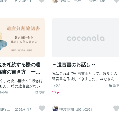
朗行政
深澤洋二朗行政
2025/01/04
2025/01/03
書士
躊躇してしまう方も少なく
日付であれば問題ありません。 しかし、
が、初めて耳にする方も多いのではない
 そこで注目されているの
「吉日」と書かれている場合はどうでし
でしょうか。 このガイドでは、遺産分割
協議書の自作という選択肢
ょうか？ 「吉日」という表現は具体的な
協議書について、基本的な知識から実際
で作成することで、費用を抑
年月日を示しておらず、いつ作成された
の作成方法まで、わかりやすくご説明し
でなく、故人の意思や家族
ものなのか特定できません。 そのため、
ます。【遺産分割協議書とは何か】遺産
細やかに反映させることが
法律上は無効とされてしまうのです。
分割協議書は、相続人全員が合意した遺
れません。 しかし、同時に
【なぜ「吉日」ではダメなの？】 「吉
産の分け方を書面にしたものです。 故人
ないのだろうか」「何通作
日」という表現は、日本では昔から縁起
（被相続人）の遺言書がない場合や、法
」といった疑問も湧いてく
の良い日を意味する言葉として使われて
定相続分と異なる分割を希望する場合に
 今回は、そんな皆様の不安
きました。 親御さんも、「良い日に書い
作成します。 この書類は、相続手続きを
添いながら、遺産分割協議
たんだから大丈夫」と思っていたのかも
進める上で非常に重要で、不動産や預金
金を相続する際の遺
～遺言書のお話し～
いて詳しく解説していきま
しれません。 しかし、法律では「特定可
口座の名義変更にも必要となります。 皆
割協議書の自作は法的に問
能
さまの中には、「法律的な書類を作るな
議書の書き方 ー相
私はこれまで司法書士として、数多くの
 まず、多くの方が気にされ
んて難しそう」と不安に思われる方もい
親と息子の場合ー
遺言書を作成してきました。 みなさんは
」についてです。 遺産分割
くした後、相続の手続きは
るかもしれません。 しかし、心配はいり
「遺言書」と聞くとどんなイメージがあ
続人全員の合意があれば、
せん。 特に遺言書がない場
ません。基本的な項目を押さえれば、十
コラム
記事
りますか。 「ドラマの中で実子ではなく
も法的に有効です。 法律で
士で話し合って遺産の分け
分に作成可能です。【遺産分割協議書に
2
業全般
記事
愛人に遺産を遺す遺言書が発見され、殺
別な様式はなく、内容が明
要があります。 その合意内
記載すべき内容】 遺産分割協議書には、
人事件が起きる」 「遺書というイメージ
員の署名（記名）捺印があ
たものが遺産分割協議書で
主に以下の内容を記載します。 まず、亡
がある」など、様々だと思います。 今回
も十分な効力を持ちます。
、預貯金のみを相続する場合
くなられた方（被相続人）のお名前、亡
朗行政
樋渡寛和
2025/01/17
2024/02/21
は、遺言書についてお話していきたいと
点もあります。記載内容に
議書の書き方について、息
くなられた日付、最後の住所を書きま
思います。ちなみに法律用語では遺言書
り、曖昧な表現があると、
ースを例に解説します。
す。 次に、相続人全員の氏名と住所、被
を「ゆいごんしょ」ではなく「いごんし
の種になる可能性がありま
議書の基本情報】 まず、書
相続人との関係を記入します。 そして最
ょ」と呼びます。 遺言書とは 遺言書は、
不動産や高額な財産が含まれ
遺産分割協議書」というタ
も重要な部分が、相続財産の詳細と分割
「自分が亡くなった後に遺産の承継先を
門的な知識が必要になるこ
日を記入します。 次に、亡
方法です。 例えば、「〇〇県〇〇市〇〇