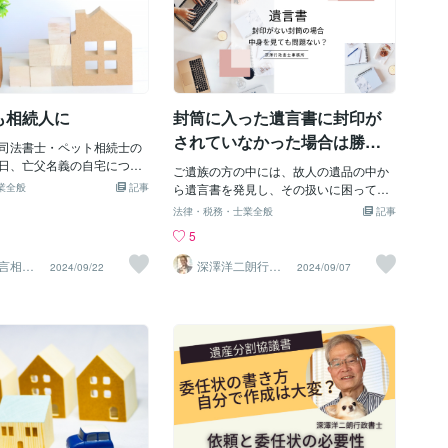
も相続人に
封筒に入った遺言書に封印が
されていなかった場合は勝手
司法書士・ペット相続士の
に開けて確認してもいいの？
日、亡父名義の自宅につい
ご遺族の方の中には、故人の遺品の中か
依頼を受けました。 母親は
業全般
記事
ら遺言書を発見し、その扱いに困ってい
っており、子どもは３人
る方もいらっしゃるのではないでしょう
法律・税務・士業全般
記事
長男）の単独名義にしたい
か。 特に、封がされていなかった遺言書
5
。 相談者の認識では、相続
の場合、「中身を見て確認しても大丈夫
名のみとの認識で、子ども
なのか？」と不安に思われる方もいるか
言相談
深澤洋二朗行政
2024/09/22
2024/09/07
男単独名義にする合意がで
書士
もしれません。 本記事では、封がされて
、問題なく相続登記ができ
いなかった遺言書を発見した場合の適切
した。 ところが、亡父の戸
な対応について、わかりやすく解説いた
らったところ、亡父には前
します。【封がしていない遺言書は見て
妻との間にも子どもが１人
も問題ない？】 封がしていない封筒を発
かりました。 前妻の子ども
見した場合、中身が何なのか気になり見
者に尋ねると、まったく交
てしまうということはよくあることで
消息は分からないとのこと
す。 遺言書の内容は、封筒に封がされて
し前妻の子が独身のまま亡く
いてもされていなくても、法的に有効な
合は、相談者の認識どお
内容であれば効力が生じます。 見てしま