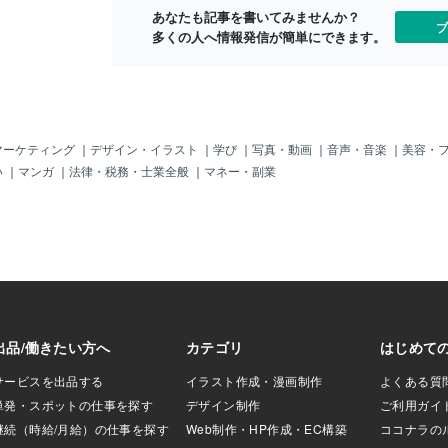
が必要となりま
続の内容が法的に
することをおすすめします。 相続人全員
相続人全員の
あなたも記事を書いてみませんか？
後の意思を示す重
全財産を相続させ
の合意を得るのに時間がかかることもあ
後に「上記の
ブ
多くの人へ情報発信が簡単にできます。
手続きの方向性を
成手順】 遺産分割
りますので、余裕を持って取り組
文言を入れ、
、まず相続財産の
す。 不動産、預貯
人が所有していた
す。次に、協議書
内容と、それらを
とを明記します。
マーケティング
｜
デザイン・イラスト
｜
学び
｜
写真・動画
｜
音声・音楽
｜
美容・
名と押印も忘れず
い
｜
マンガ
｜
法律・税務・士業全般
｜
マネー・副業
ての相続人の同意
。 兄弟姉妹がいる
産相続の意図を丁
めることが大切で
て話し合いの場を設
。【注意点と配慮
続人、特に兄弟姉妹
を得ることは非常
の全財産相続の必要
に伝えましょう。
続人から異議が出
し合いの内容や合
して残しておくこ