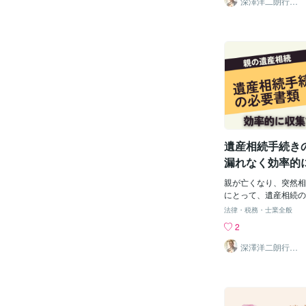
深澤洋二朗行政
書士
るためです。 例えば
人は基本的に配偶者と
イト代や貯金など、自
す。 つまり、子供が
っている場合がありま
は直接相続することが
の飼育や特定の物品に
は多くの人が意外に感
くなった後にどうして
し、子供が既に亡くな
望を持つこともあるで
代襲相続という制度に
意思を明確にしておく
得ることができます。
家族や関係者とのトラ
相続人の子供が既に亡
できるのです。【若い
に、その子供の子ども
くメリットとは？】「
相続できる制度のこと
書を書くなんて早すぎ
を残す具体的な方法】
遺産相続手続き
いるかもしれません。 しかし、遺言書
い場合、最も確実な方
書
することです。 遺言
漏れなく効率的
とは異なる財産の分配
めに～
例えば、子供を除外し
親が亡くなり、突然相
遺贈することが可能で
にとって、遺産相続の
する際は、いくつかの
惑うことも多いでしょ
法律・税務・士業全般
す。 まず、遺留分と
な書類を理解し、適切
2
り、法定相続人の最低
で、この大切なプロセ
されます。 そのため
めることができます。
深澤洋二朗行政
書士
から排除することは難
相続手続きに必要な書
す。【専門家に相談す
ていきます。【基本的
相続は非常に複雑な法
相続手続きを始める際
の意思を正確に反映し
基本的な書類がありま
小限に抑えるためには
は、戸籍謄本と住民票