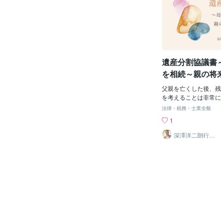
などの専門家に相談す
親の出生から死亡まで
します。 専門家は個
事項証明書）が必要と
た最適な相続計画を提
は、親の人生の記録で
ょう。 当事務所では
関係を証明する重要な
アを中心に自筆証書遺
相続人である子供自身
続に関するお悩み事に
も必要です。 さらに
遺産分割協議書
っております。※全国
後の住所地の住民票ま
す。 遺
用意しましょう。 次
を相続～親の将
登録証明書です。相続
相続の選択
鑑登録証明書が必要と
父親を亡くした後、残
類は、相続に関する重
を考えることは非常に
する際に使用する印鑑
母親の老後の生活を安
法律・税務・士業全般
れたものであることを
相続財産を全て母親に
1
動産がある場合の追加書類】 
択する場合があります
を所有していた場合、
介護費用や老人ホーム
深澤洋二朗行政
書士
となります。 不動産
費などを考慮した上で
不動産の所有者や権利
ような選択をする際に
証明書です。 また、
適切に作成された遺産
明書も必要です。これ
【遺産分割協議書の基
額を示す書類で、相続
書は、相続人全員の合
用されます。 【遺言
れる重要な文書です。
遺言書を残していた場
どの財産を相続するか
書類となります。 公
であり、将来的な争い
は、その謄本を準備し
します。 全ての法定