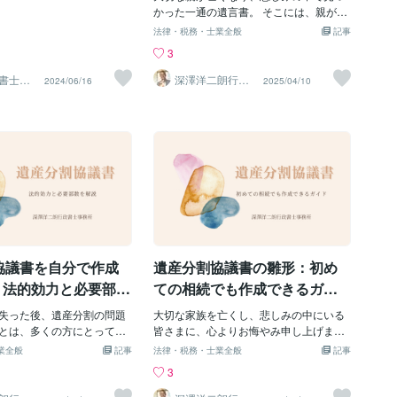
ん。 例えば、資産価値がな
内容にも細かな注意が求められます。 さ
かった一通の遺言書。 そこには、親が自
被相続人と同居していた場
らに、金融機関や法務局によって求めら
分たち子どもに何を残したかったのか、
法律・税務・士業全般
記事
しても、家が倒壊して近隣
れる書式や内容が異なる場合もあり、イ
その想いが込められていました。 親の直
3
ないように、相続財産清算
ンターネットで見つけたテンプレートを
筆で書かれた文字を目にしたとき、「こ
で管理責任を負います。 ３.
そのまま使うと、手続きが受理されない
れが親からの最後のメッセージなんだ」
書士事
深澤洋二朗行政
2024/06/16
2025/04/10
人の選任と予納金 相続財産
P事務所
書士
こともあります。 こうした複雑さから、
と胸が熱くなった方も多いでしょう。 し
くの場合、弁護士や司法書
途中で「やっぱり自分では難しい」と感
かし、そんな大切な遺言書が「無効」と
専門職が選任されます。 被
じ、専門家に依頼したいと考える方が増
されてしまうことがあります。 特に、
の中に現金・預金が少ない
えているのです。 【委任状はどんなとき
「日付」に「吉日」と書かれていた場
は 50万円以上の予納金 を
に必要？】遺産分割協議書の作成やその
合、それだけで法律上無効と判断される
納めねばならないことがあ
後の相続登記、預貯金の解約などを専門
ことがあるのです。 「確かに親の字なの
. 官報公告と相続人不存在の
家や家族に代理で依頼する場合、委任状
に、なんで？」と疑問やショックを感じ
産清算人は官報公告を 計３回
が必要となります。委任状は、相続人本
る方もいるでしょう。 このブログでは、
 １回目公告：相続財産清算
人が手続きを行えない場合や、遠方に住
その理由と対策についてわかりやすく解
選任決定を官報で告知） ２
んでいるため直接手続きができない場合
説します。 親の想いを無駄にしないため
に、代理人に権限を与えるための書類で
にも、ぜひ最後まで読んでみてくださ
協議書を自分で作成
遺産分割協議書の雛形：初め
す。委任状には、委任する内容や代理
い。【自筆証書遺言には「正しい日付」
人・委任者の情報を正確
が必要】 まず、遺言書にはいくつかの法
- 法的効力と必要部数
ての相続でも作成できるガイ
律上のルールがあります。 その中でも特
ド
失った後、遺産分割の問題
に重要なのが「日付」の記載です。 法律
大切な家族を亡くし、悲しみの中にいる
とは、多くの方にとって心
では、遺言書の日付は「年月日」を明確
皆さまに、心よりお悔やみ申し上げま
的にも大きな負担となりま
に記載する必要があるとされています。
す。 突然の出来事に戸惑い、これからの
業全般
記事
法律・税務・士業全般
記事
で、遺産分割協議書の作成は
これは、遺言書がいつ作成されたものな
手続きに不安を感じていらっしゃること
3
い重要なステップです。 し
のかを特定するためです。 例えば、「令
と思います。 特に、遺言書がない場合、
や専門家に依頼するとなる
和5年4月11日」のようにはっきりとした
遺産分割協議書の作成が必要になります