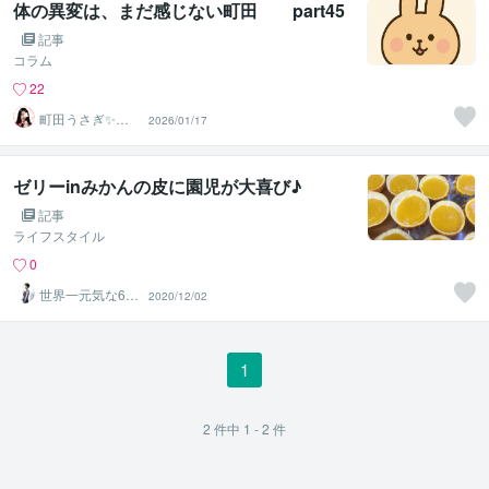
体の異変は、まだ感じない町田 part45
記事
コラム
22
町田うさぎ✨閃
2026/01/17
光の幸せ届け人
♡怪談師⛩️
ゼリーinみかんの皮に園児が大喜び♪
記事
ライフスタイル
0
世界一元気な60
2020/12/02
歳♪ 藤野もえ
1
2
件中
1 - 2
件