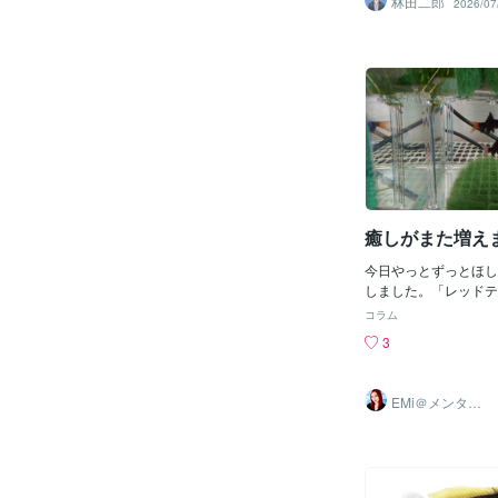
林田二郎
2026/07
でいます。水底に敷き
な白い砂や、水の流れ
揺れる緑の水草。それ
かれているのではなく
く泳ぎ回り、眺める人
れるような絶妙なバラ
います。私が日々向き
サイトの制作という仕
ットという広大な世界
美しく調和した水槽を
業によく似ています。
癒しがまた増えま
葉や写真、そして四角
は、水槽を形作るため
今日やっとずっとほし
や、その中を泳ぐ熱帯
しました。「レッドテ
す。どれもが独自の役
ーク」というサメの名
人を喜ばせるためにそ
コラム
コイ目？の熱帯魚です
ます。しかし、ただ綺
3
びりでずっと隠れてる
たくさん詰め込んだり
が激しく死ぬまで相手
植えすぎたりしただけ
とも…なので水草など
濁ってしまい、魚たち
EMi＠メンタル
にしたらそれでなくて
ケアカウンセラ
なってしまいます。だ
ー
こにいるかわからない
べての場所に心地よく
ルムも見えないただの
麗に循環するような、
いうよりジャングル？
構造が必要になります
りを考えないとです。
おける構造とは、ユー