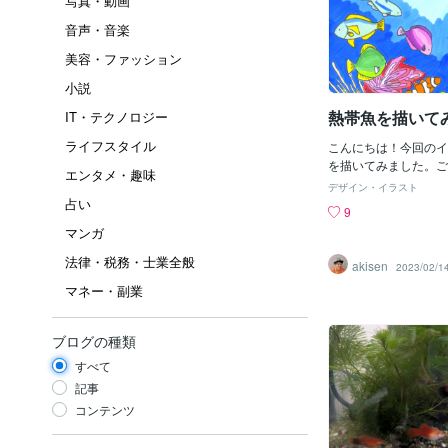
写真・動画
音声・音楽
美容・ファッション
小説
熱帯魚を描いて
IT・テクノロジー
ライフスタイル
こんにちは！今回のイ
を描いてみました。ご
エンタメ・趣味
とうございます。次回
デザイン・イラスト
占い
9
マンガ
法律・税務・士業全般
akisen
2023/02/1
マネー・副業
ブログの種類
すべて
記事
コンテンツ