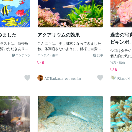
みました
アクアリウムの効果
過去の写真
ビギンポ
ラストは、熱帯魚
こんにちは。少し肌寒くなってきました
覧いただきありが
ね。体調崩さないように、皆様ご自愛く
今回はタテジ
作もお楽しみに！
ださい。さて、アクアリウムには様々な
コンテンツ
エンタメ・趣味
記事
個人的に気に
効果があることはご存知でしょうか？そ
なか綺麗に撮
9
写真・動画
の中で代表的な効果といえば、リラック
のお魚はタテ
8
ス効果です。「本当にあるの？」や「水
水深10m前
族館の水槽ならわかるけど」などいろい
礁やサンゴ礁
ACTsukasa
Rias oki
4
2021/09/28
ろな意見があるかと思いますが、実はち
移動しないの
ゃんとした実験で証明されているので
習にはもってこ
す。ペット用品の大手ジェックス株式会
社と国立大学法人岐阜大学によると、複
数の被験者に「水槽のある空間」と「水
槽のない空間」のいずれかにおいて15分
間、英文のタイピングにより意図的にス
トレスを与えるVDT作業と10分の休憩を
してもらい、その間の心理的・生理的な
反応を心拍変動によって測定するという