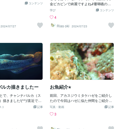
ですよ！！最大の特徴はこ
コンテンツ
金ピカピンで綺麗ですよね♪珊瑚礁の浅
⭐︎この大きな背鰭は多数の暗
場にごく普通に見られるお魚なんですが
学び
コンテンツ
！オシャレ〜♡前端を前に
夜行性なので基本的に日中は岩やサンゴ
4
プレイするんですよ⭐︎砂地の
の影に隠れていますテンジクダイの仲間
いて、単独かペアで生活し
なんですが、この仲間達はオスが口内保
Rias oki
2024/07/27
2024/07/23
のブログでご紹介した共生
育することで有名です⭐︎お写真をよく見て
り、鉄砲エビと一緒に生涯
みてください！！口の中に銀色のプチプ
⭐︎危険を察知すると共生エビ
チがありますが、これが卵なんですよ⭐︎明
引っ込んじゃうから写真撮
日はオスの口内保育について詳しく書い
ですよ笑今回はここまで⭐︎あ
ていこうと思います♪
いました♪
バルカ描きましたー
お魚紹介⭐︎
とで、チャンナバルカ（ス
前回、アカスジウミタケハゼをご紹介し
描きました!(^^)!直近で観
たので今回はハゼに似た仲間をご紹介し
ワスイ（川崎水族館）で
ようと思います！！この子はタテジマヘ
スト
記事
写真・動画
記事
ブルーやエメラルドグリー
ビギンポです⭐︎珊瑚礁でとても多く見られ
3
ンジや金色に輝いて見えま
る綺麗なお魚です♪とても簡単に見つけ
綺麗で美しかったです！さ
られますし、あんまり動かないので写真
見たのはとても大きく、50
の練習にももってこいなお魚です(´∀｀*)