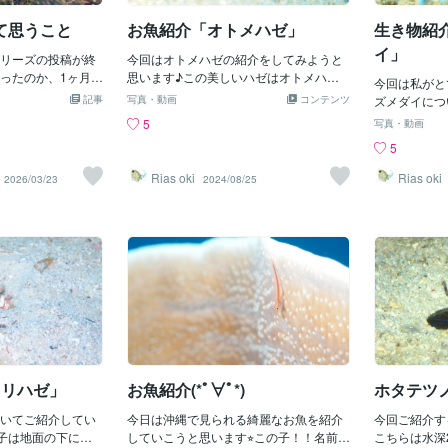
実験をしました。そして、観賞魚を眺め
ている被験者の心拍変動とストレス度合
て思うこと
お魚紹介「オトメハゼ」
生き物紹介
いを表す物質（唾液アミラーゼ）の計測
イ」
リーズの投稿が終
と質問紙調査を行いました。すると、観
今回はオトメハゼの紹介をしてみようと
ったのか、1ヶ月以
賞魚を眺めている被験者の方が、リラッ
思います♪この美しいハゼはオトメハゼ
今回は私がと
💦今日は、久しぶ
クスしているという結果が出ており、観
といいます⭐︎主に海底に生息していますサ
記事
写真・動画
コンテンツ
ズメダイにつ
はっきりしない写
賞魚がくつろぎをもたらし、ストレスを
ンゴ礁周辺の砂底に生息していて、単独
す♪水色の体
5
写真・動画
れは、我が家に1ヶ
和らげる効果があることが明らかになり
かペアでいるんですよ♡可愛いですね♪
この子は浅い
5
熱帯魚たちです。
ました。この結果はアメリカなどでも証
幼魚は南日本の太平洋沿岸で季節来遊魚
れるお魚！枝
たので、紹介しま
明されており、アクアリウムセラピーと
として見られるそうなんですが稀でレア
ぎ回っていて
Rias oki
Rias oki
2026/03/23
2024/08/25
から アカコ、コ
いう名称で注目されています。よく病院
なんだそうですよ(´⊙ω⊙`)オトメハゼ達
るのでとても美
きいろちゃん、ブ
などにアクアリウムが設置されているの
はご飯を砂の中から探すんですが砂を口
サンゴへの依
いちばん右のブチ
は、アクアリウムの効果で治療や病気に
の中に含みパクパクしながら砂の中の微
減ってしまう
せんが、白地に黒
対する不安や緊張を和らげるために設置
生物を食べるんですよ⭐︎この食性を生かし
いっちゃうん
魚を飼うのは、小
されています。いかがでしたでしょう
て、アクアリウム界隈では砂を綺麗にす
いきたいです
全くなかったので
か。魚や水草を飼育するだけでなく、ア
る目的で重宝されているんですよ♪今回
ターで買って来た
クアリウムには人を癒す効果がありま
はここまで⭐︎オトメハゼちゃんのご紹介で
、カルキ抜いて、
す。もちろんこれ以外にも。色々なスト
した！
、環境整備とスト
レスで溢れかえっている現代社会。ぜ
リアと塩を入れて
ひ、ご自宅や職場にアクアリウムを設置
ひとつまみ程度。餌
してみてはいかがでしょうか？もしご興
せると、みんな寄
味ありましたら、お気軽にお声がけく
ドリハゼ」
お魚紹介(*ﾟ∀ﾟ*)
ホタテツノ
つと、最初より確実
なっています。私
いてご紹介してい
今日は沖縄で見られる綺麗なお魚を紹介
今回ご紹介す
、あおちゃんでし
子は地面の下に鉄
していこうと思います⭐︎この子！！名前は
こちらは水深