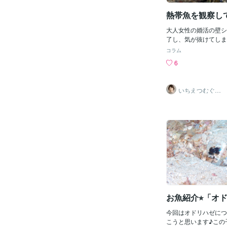
熱帯魚を観察し
大人女性の婚活の壁シ
了し、気が抜けてしま
上、放置していました
コラム
りの投稿で、いきなり
6
真で、スミマセン！こ
月ほど前にやってきた
それぞれに名前を付け
いちえつむぐ☆
すね。画面向かって左
婚活アドバイス1
2年
ウハク、あおちゃん、
チです。色で名づけ、
は、写真では、見えま
い斑点があるのです。
学生以来で、飼う気は
すが、夫がホームセン
のです。水換えが週１
水槽の半量の水を交換
レス対応のためバクテ
終了。餌は毎日1回、
の袋を水槽の外から見
お魚紹介⭐︎「オ
って来ます。1ヶ月経
に可愛く感じるように
今回はオドリハゼにつ
が最初に名付けたのは
こうと思います♪この