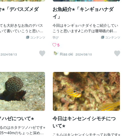
こまで！読んでいただきありがとうござ
⭐︎「デバスズメダ
お魚紹介⭐︎「キンギョハナダ
いました⭐︎
イ」
ても大好きなお魚のデバス
今回はキンギョハナダイをご紹介してい
いて書いていこうと思いま
こうと思います♪この子は珊瑚礁の斜面
色がとても美しいお魚です⭐︎
など潮の流れがいいところで群れで見ら
コンテンツ
学び
コンテンツ
珊瑚礁内でごく普通に見ら
れるんですよ♪とても美しい体と泳ぎ方
5
状サンゴの間を縫う様に泳
をしていて、見ていて飽きないんです
、沢山の群れで生活してい
よ〜♡この子はハタ科のお魚なので高級
Rias oki
2024/08/13
2024/08/10
しいんですよ(*≧∀≦*)でも
魚のクエと近い仲間なんですよ！！ちな
存度が高いので、サンゴが
みにハタ科とは。。。・体は側扁・鰓蓋
とデバスズメダイも減って
に3棘・背鰭棘数は8〜13棘・ほとんどが
です、、、サンゴは守って
雌性先熟型という特徴がありますよ⭐︎オス
よね、、
の方が派手で一見、別のお魚のような見
た目なんです(・∀・)とても美しいのでダ
イビングした際は是非じっくり見てみて
くださいね★
ハゼについて⭐︎
今日はキンセンイシモチにつ
いて⭐︎
るのはホタテツノハゼです⭐︎
25〜40mのちょっと深めの
こちらはキンセンイシモチってお魚です⭐︎