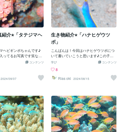
紹介⭐︎「タテジマヘ
生き物紹介⭐︎「ハナヒゲウツ
」
ボ」
マヘビギンポちゃんです♪
こんばんは！今回はハナヒゲウツボにつ
入ってるお写真です笑なか
いて書いていこうと思います♪この子も
れてると思います笑お写真
沖縄で見られるお魚なんですよ★とても
コンテンツ
学び
コンテンツ
ジマヘビギンポといいます
派手なこの子は名前の通りウツボの仲間
8
後で見られ、潮通しの良い岩
なんですが、怖い感じではなくとても可
で普通に見られます♪ほぼ
愛くて面白いんですよ⭐︎この子はずっとお
Rias oki
2024/09/07
2024/08/15
で写真も撮りやすいです⭐︎練
口を全開に開けていて威嚇をするんです
いなんですよ(*ﾟ▽ﾟ*)
が、この威嚇がとても独特で可愛いんで
すよ笑顎、疲れないのかな笑ちなみに豆
知識なんですがお鼻の大きな花びらは水
流の振動を感知できるんです！！ちなみ
に写真の青色と黄色の個体は成熟した雄
なんです！成熟したメスは真っ黄色で、
未成熟のオスは真っ黒なんです！状態に
よって体色のカラーバリエーションが異
なるんです！面白いですよね笑今回はこ