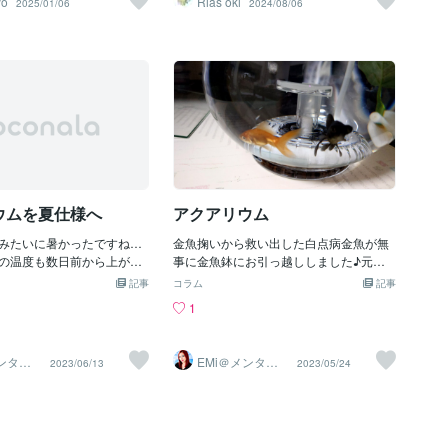
o
Rias oki
2025/01/06
2024/08/06
いたようなとても大きくて
水深は10m付近でよく見られるので是非
した！きれいなのはもちろ
探してみてくださいね♪
面から見た顔は目がくりん
可愛い！口もちょっぴり唇
それが愛嬌あって、とても
魚でした！
ウムを夏仕様へ
アクアリウム
みたいに暑かったですね…
金魚掬いから救い出した白点病金魚が無
の温度も数日前から上がっ
事に金魚鉢にお引っ越ししました♪元気
ーターを外してクーラーを
になってくれてホッとしましたｗそして
記事
コラム
記事
。が、水が多いから中々下
レッドテールブラックシャークは狭い水
1
ですね笑でも一気に下がっ
槽から広い水槽へお引っ越し中です。一
調不良の原因になりますし
番元気で攻撃的な子が一番ナイーブだっ
ているので良いところで止
たようで水合わせに時間がかかってます
メンタル
EMi＠メンタル
2023/06/13
2023/05/24
るししばらく様子を見たい
がのんびりお引っ越ししてもらおうと思
ンセラ
ケアカウンセラ
ー
しかし、いくら静音でもう
います。今日も愚痴も悩みも相談も雑談
うやって暑かったり寒かっ
も何でも伺いますのでお声掛けください
たり台風が来ると体調崩し
ね。
…皆様、お気をつけて、お