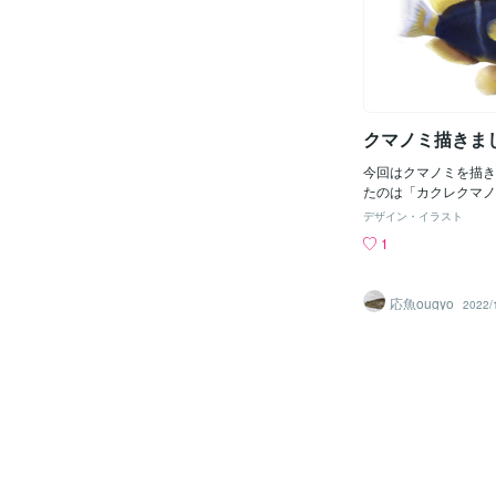
袋の中でも喧嘩してま
に導く画面の構成のこ
ほどより気性が荒くな
が伸び伸びと泳ぐため
く吟味してください。
画面に十分な空間を設
してるのでアクアがあ
のです。私はデザイン
には500円くらいか
き、いつも頭の中で一
を思い浮かべます。そ
クマノミ描きま
トを開いた瞬間に、ど
き、どの要素に最初に
今回はクマノミを描き
ま
たのは「カクレクマノ
「クマノミ」です。オ
デザイン・イラスト
し、白い線の数も違い
1
の種類、調べてみると
ね！ピンク色の可愛ら
ミや、黒いクマノミも
応魚ougyo
2022/
りのかわいいクマノミ
の間を泳いでいる姿は
そういえば、イソギン
姿を描いても綺麗かも
背景を描いていなかっ
ジしてみるかもしれません