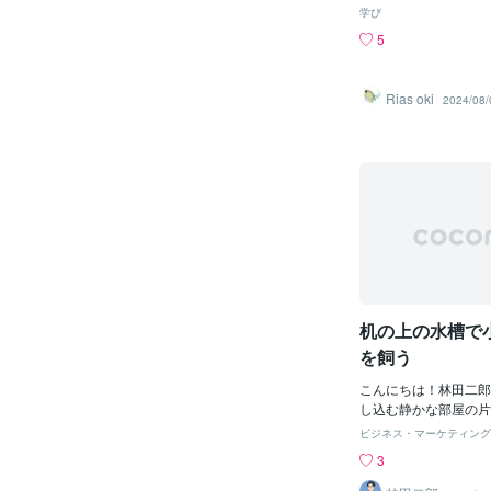
た。明らかに、他の4
砲エビのと一緒に穴で
学び
を取っており、体も小
です！以前ご紹介した
5
気になり、名前を付け
物なんですよ⭐︎なん
いると、アカコがあお
前なのか！！それはこ
ような行動を頻繁に取
てるんです笑どういう
Rias oki
2024/08/
おちゃんは水槽の隅に
巣穴の上で胸鰭をずっ
の影に隠れるようにし
るんですよ⭐︎とても優
た。不憫に感じ、餌を
⁰▿⁰*)この子はサン
に撒いてやっても、積
なっている砂だまりで
とはありませんでした
是非探してくてくださ
ほど観察していると、
り近づきすぎると巣穴
うでも、我関せず、マ
慎重にですね笑
のかも？ということが
れを友人に話したとき
いちえにそっくりだわ
た。（苦笑）体の大き
から一番大きかった黄
机の上の水槽で
を飼う
こんにちは！林田二郎
し込む静かな部屋の片
い水槽をじっと眺めて
ビジネス・マーケティング
想像してみてください
3
中を、鮮やかな尾ひれ
さな熱帯魚たちが思い