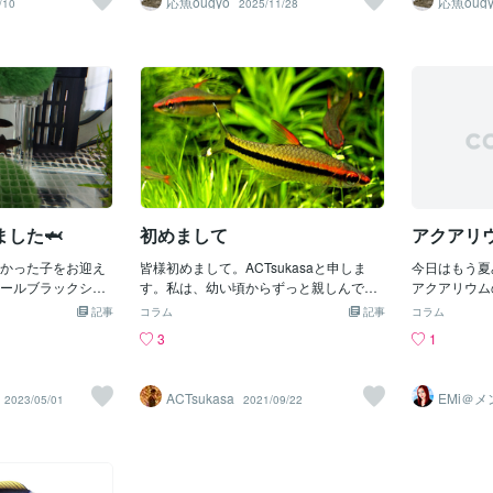
応魚ougyo
応魚ougy
/10
2025/11/28
ットですが、成長すると（特にオスは）
センチ超えて
詰められた滑らか
肩がどんどん高くなっていきます。オス
立派なお魚で
に合わせて優しく
はさらに、頭の上が黄色く発色します…
んですが、正
らはただ適当に置
ということで、こちらのイラストはオス
としてとても
、魚たちが心地よ
です✨ブルーレインボーはレインボーフ
厚めで、また
の心が一番癒やさ
ィッシュの一種で、ほかの種類もとても
可愛らしいお
ンスで配置されて
綺麗なお魚が多いです。ハーフオレンジ
合っているウェブ
レインボーや、ネオンドワーフレインボ
事は、インターネ
ーなど、綺麗です！また時間を見つけて
の片隅に、そんな
レインボーフィッシュをいろいろと描い
新しく仕立てる作
てみたいですね!(^^)!
画面の中に並ぶ言
した🦈
初めまして
アクアリ
いボタンの数々
の個性豊かな水草
かった子をお迎え
皆様初めまして。ACTsukasaと申しま
今日はもう夏
魚のようなもので
ールブラックシャ
す。私は、幼い頃からずっと親しんでき
アクアリウム
割を持ち、訪れた
前ついたコイ科？
て、資格を取得する程好きなアクアリウ
ていたのでヒ
こに配置されてい
記事
コラム
記事
コラム
。この子たち超び
ムの知識や経験を、皆様にお伝えできれ
設置しました
麗な魚を無秩序に
3
1
わりに縄張り争い
ばと思い、coconalaを始めさせていただ
がらないもん
、水草を隙間なく
を追いかけ回すこ
きました。そしてこのブログには、魚の
てもお魚の体
では、水槽の中は
で隠れ家いっぱい
種類や飼育方法、水槽の設置方法などな
サーモがつい
はうまく泳げなく
ACTsukasa
EMi＠
2023/05/01
2021/09/22
も動かないのにど
ど、アクアリウムに関する様々な事を書
まってくるれ
ケアカウ
からこそ、光がす
ー
…かっこいいフォ
いていこうと思います。このブログを見
と思います。
行き渡り、水が綺
水草水槽にｗとう
て、家やオフィスにアクアリウムを置い
るさい…笑こ
正確に計算された
？明日からの餌や
てみたいなっと思ってくれる人が増えて
たり雨が降っ
。ウェブサイトに
持って帰ってくる
いただけたら、私はとても嬉しいです。
がちですよね
ザーの視線を自然