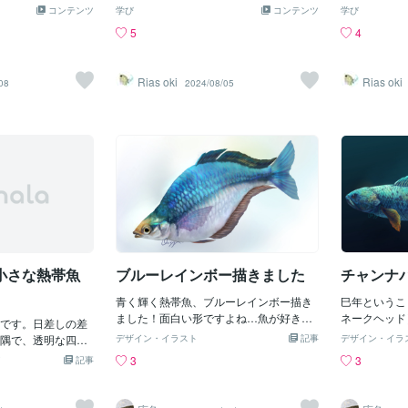
匹と群れず、別行動
暮らしているお魚
アカスジウミタケハゼです♪とても小さ
水深にいるん
コンテンツ
学び
コンテンツ
学び
さめだったので、
共生している生き
くて普通にダイビングしていたら見逃し
の大きな背鰭
5
4
ました。よく見て
でオドリハゼという名
ちゃう子ですがよ〜く見るととっても綺
色斑があるよ
ちゃんを突っつく
の子、ずっと踊っ
麗なんですよ⭐︎ちなみにこの写真、、、そ
倒してディス
り、そのたびにあ
ことかというと、
こそこ気に入ってます笑どこにいるかと
穴に暮らして
Rias oki
Rias oki
08
2024/08/05
追いやられ、水草
とパタパタさせて
いうと、枝状にならないサンゴの上で暮
てます♪過去
て暮らしていまし
雅で美しいんです(*
らしています♪お写真のサンゴもそうで
生活をしてお
あおちゃんの近く
ゴ礁外縁の斜面や影に
すよね！ただ、八丈島なんかではヒメジ
を共にします
極的にがっつくこ
見られます♪是非
ャコガイやシラナミガイの軟体部分（お
の巣穴にすぐ
。ところが、1週間
い！！でもあんま
肉のところ）にいたりするんだそうです
影が大変なん
彼は、他の子がど
に隠れちゃうから
よ♪同じ種類のお魚なのにこういう違い
りがとうござ
イペースな性格な
があるのってなんでなんでしょうね！！
判明しました。こ
不思議です、、、⊂((・⊥・))⊃
に、「その性格、
」と言われまし
さも、今は、最初
色
小さな熱帯魚
ブルーレインボー描きました
チャンナ
青く輝く熱帯魚、ブルーレインボー描き
巳年というこ
ました！面白い形ですよね…魚が好きで
ネークヘッド）
です。日差しの差
水族館に通っていたりすると「ああ、こ
察したのはカ
隅で、透明な四角
デザイン・イラスト
記事
デザイン・イラ
のテの形ね」となるのですが、、、見慣
す。コバルト
いるときのことを
3
3
記事
れてないないと首の後ろが急に大きくな
ン、更にオレ
。透き通った水の
りすぎちゃって、びっくりするかもです
した！めちゃ
を揺らしながら小
幼魚はいわゆる普通の「ザ魚」のシルエ
らに水族館で
思いの方向に泳い