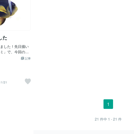
したし大きくなる
文章作成が苦手な人間なので、読みにく
大事にしてく
とであり、魚たち
るので飼う方はよ
い部分もあるかと思いますが、何卒よろ
の水の透明度は、
因みに意外と流通
しくお願い致します。
けることにあたる
るペットショップ
を組み立てると
ら売ってます。
人の大切な観察者
の人が初めてサイ
した
んな風に心が動
目を留めるのか。
ました！先日描い
ミ」で、今回のは
レンジ色ではない
記事
ますね。クマノミ
とても多いです
しい花びらクマノ
います。色とりど
11/21
がイソギンチャク
やっぱり美しい！
チャクの間を泳ぐ
しれない！最近、
1
たので、チャレン
ー!(^^)!
21
件中
1 - 21
件