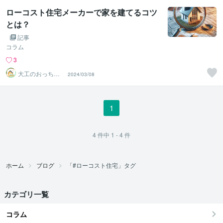
ローコスト住宅メーカーで家を建てるコツ
とは？
記事
コラム
3
大工のおっちゃ
2024/03/08
ん工房一級建築
士
1
4
件中
1 - 4
件
ホーム
ブログ
「#ローコスト住宅」タグ
カテゴリ一覧
コラム