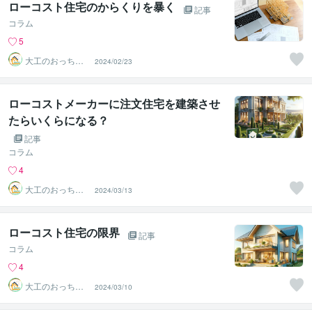
ローコスト住宅のからくりを暴く
記事
コラム
5
大工のおっちゃ
2024/02/23
ん工房一級建築
士
ローコストメーカーに注文住宅を建築させ
たらいくらになる？
記事
コラム
4
大工のおっちゃ
2024/03/13
ん工房一級建築
士
ローコスト住宅の限界
記事
コラム
4
大工のおっちゃ
2024/03/10
ん工房一級建築
士