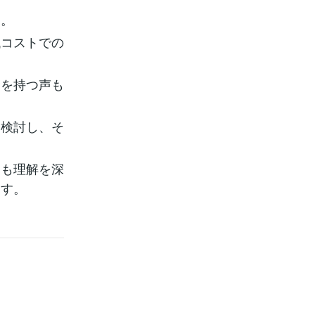
す。
低コストでの
念を持つ声も
に検討し、そ
ても理解を深
ます。