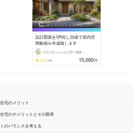
設計図面をVR化し目線で室内空
間動画を作成致します
大工のおっちゃん工房一級建築士
15,000
4.9
円
(14)
住宅のメリット
住宅のデメリットとその限界
トのバランスを考える