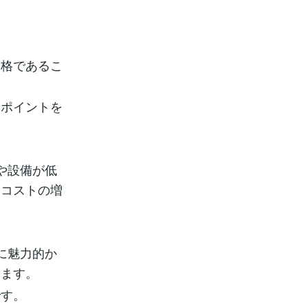
価格であるこ
なポイントを
や設備が低
スコストの増
に魅力的か
ります。
です。