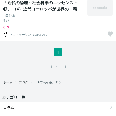
「近代の論理～社会科学のエッセンス～
⑩」 （4）近代ヨーロッパが世界の「覇
者」となった秘密
記事
学び
3
マス・モーリン
2024/02/09
1
1
件中
1 - 1
件
ホーム
ブログ
「#市民革命」タグ
カテゴリ一覧
コラム