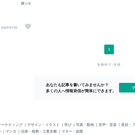
記事
ことができないのが今のポータルです。
ししていきま
理解すること、こ
ユーザーはどうやって選んでいるのか？
験×AI×Pho
実際は、一覧画面で目に止まった写真
テージングと
頼を裏切らない、
を、なんとなくクリックしているだけで
のスピード」
す。写真が印象に残らなければ、詳細を
方活かした仕
2020/07/30
リングとはニーズを
見てもらうこともなく、そのままスルー
置する。便利
うことを忘れずに
されてしまいます。何もないリビング写
からない。で
させる ⇒これはこ
真だけでは、埋もれてしまうよく見かけ
も、そこに「
ツさえつかめれば成
るのが、何もないリビング写真。もちろ
気づく目や、
1
的なコツ
ん間違ってはいません。ルールも守って
な」と判断す
り添った誠実な営
いるし、余計な演出もない。でも、同じ
えば、家具が
ような写真が並ぶ中では、まったく差が
変だ。色味が
9
件中
1 - 9
件
出ません。一覧に並んだとき、すべて
ズレは、Pho
「同じ」に見えてしまう。クリックされ
く。そういう
る理由も、選ばれる理由も、そこにはな
大切なのが、
あなたも記事を書いてみませんか？
いのです。だからこそ、何か“違い”を出
るかどうか」
ブ
多くの人へ情報発信が簡単にできます。
す必要があります。ただし、実際に家具
なく、「掲載
を入れて撮影するのは手間もコストも
マーケティング
｜
デザイン・イラスト
｜
学び
｜
写真・動画
｜
音声・音楽
｜
美容・
い
｜
マンガ
｜
法律・税務・士業全般
｜
マネー・副業