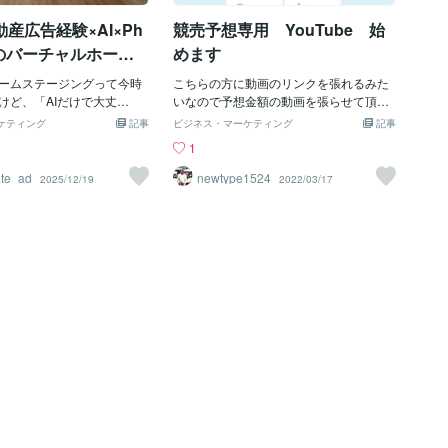
完璧・絶対など）根拠がな
★住まいに関するお悩み、無料で相談で
動産広告経験×AI×Ph
競売予想専用 YouTube 始
可。→ 言い換えで伝えるの
きます！★近年情報にあふれています！
② No.1・最安値表現客
どの業界では営業トークが多く、正しい
opのバーチャルホーム
めます
査条件の明記が必須→ 根拠
情報を見極めるのが難しいです・・。💡
ングとは？安心して
法違反のリスク⸻③ 徒歩
ームステージングって今時
こんなご相談を受け付けています！✔ 賃
こちらの方に動画のリンクを張れるみた
る理由を解説！
m＝1分で計算（信号・坂道は
けど、「AIだけで大丈
貸のお部屋探しを手伝ってほしい✔ 購入
いなので予想金額の動画を張らせて頂き
 実際とのズレがクレームの
た人、多いんじゃないでし
物件の探し方や資金計画を知りたい✔ 物
答え合わせをしていきたいと思います。
ケティング
記事
ビジネス・マーケティング
記事
 新築・リフォーム表記
かに、最近はAIで家具をパ
件探しのコンサルを受けたい✔ この物件
どの位の正解率になるのか楽しみです。
1
未満かつ未入居」「リフォー
れるサービスが増えてきま
を買って大丈夫？第三者の意見を聞きた
もちろんお買い上げ頂いている方もいら
明記が必要」⸻⑤ 主観表
のぶん、「これ、本当に掲
い✔ リフォームの見積もりが適正かチェ
っしゃるので動画公開は入札締切の日時
ate_ad
newtype1524
2025/12/19
2022/03/17
利など）実態とズレると問
かな…？」と心配になるよ
ックしたい✔ リフォームのプランを考え
の17時以降の公開となります。よろしけ
ベースで伝えることが重要
かけます。たとえば、なん
ながら物件を探したい営業は一切なしで
ればご覧ください。
門性が必要かデザインが良
たり、家具のサイズ感がち
無料かつ匿名OKです！まずは気兼ねな
ル違反の広告はリスクにな
たり。そんなとき、「やっ
く、お問い合わせフォームもしくはLINE
に「制作会社に任せたらNG
手って大事だよな」と思う
よりご連絡いただければと思います！お
いた」というケースも少な
の記事では、20年不動産広
問い合わせは、こちら('ω')ノ自身が運営
。私は宅建士・FP2級・営
た私が、AIとPhotoshop
しているブログ記事をそのまま転記して
、“伝わる”と“守る”を両立
わせて「任せて安心」な仕
おります！Ponchablogにてほかの記事も
制作を行っています。⸻■
っているのか、その理由と
見れます！不動産取引においての囲い込
は「反響を伸ばす攻め」と
えします。読んでいただく
みって！？不動産業界で働いている人は
守り」どちらも必要です。
に頼むと、どう違うのか」
一度は聞いたことがある『囲い込み』一
はこちら「この表現、大丈
えてくると思います。それ
般の方からすると、囲
感じた
0年の不動産広告経験×AI×
op」によるバーチャルホームス
て、どんなものかからお話