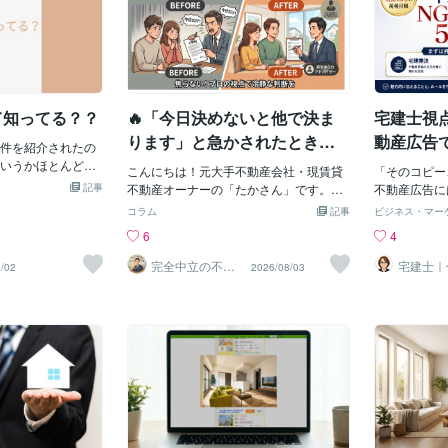
て知ってる？？
🔥「今日決めないと他で決ま
宅建士視
ります」と急かされたときの
動産広告
件を紹介されたの
正しい対処法
の表現
いうかほとんど見
こんにちは！元大手不動産会社・現賃貸
「そのコピー
というものにお会い
記事
不動産オーナーの「たかさん」です。気
不動産広告に
の方は特に、42条
に入った物件が見つかって「どうしよう
になる表現が
コラム
記事
ビジネス・マー
とはあると思います
かな…」と悩んでいるとき、営業マンか
行政指導や課
6
4
でも中々お目にか
らこんな言葉をかけられたことはありま
実は多くの制
しょうか。という
せんか？「実は、他にも検討されている
理解されない
完全中立の不動
宅建士｜
/02
2026/08/03
珍しかった3項道路
産アドバイザー
業15年
お客様がいらっしゃいまして…」「今日
す。私は宅建
たかさん
善
いうか書くことで
申し込んでいただければ、この価格でお
の現場に携わ
おくことにしまし
出しできます！」「今決めないと、明日
ナー・チラシ
は3項道路（さんこう
には一番手（他の購入希望者）を取られ
たい5つの
準法第42条第3項
てしまいますよ」こう言われると、「せ
まず知ってお
準法上の道路とみ
っかく見つけた良い物件を逃したくな
告は主に以下
る。2項道路では幅
い！」と焦って契約を進めてしまいそう
す。・宅建業
とみなされるが、3
になりますよね。ですが、プロの目から
正競争規約（
トル以上4メートル
見ると、その焦りこそが不動産購入で後
場でミスが多
定した範囲が道路
悔する最大の罠です。今回は、営業マン
す。⸻■NG