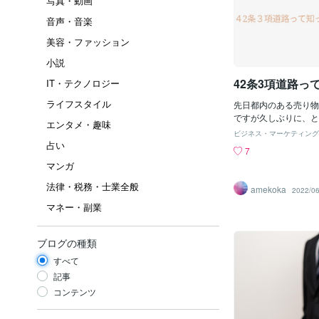
写真・動画
音声・音楽
美容・ファッション
小説
42条3項道路っ
IT・テクノロジー
ライフスタイル
先日都内のある売り物
ですが久しぶりに、と
エンタメ・趣味
たことがない3項道路
ビジネス・マーケティング
しました。笑宅建業者
占い
7
2項道路は目にするこ
マンガ
が都心の不動産屋さん
からないのではないで
法律・税務・士業全般
amekoka
2022/06
ことで、私にとっては
マネー・副業
について備忘録、とう
覚えそうなので記して
た。42条3項道路と
ブログの種類
どうろ）とは、建築基
の規定により、建築基
すべて
なされる道のことであ
記事
員4メートル分が道路
コンテンツ
項道路は幅員2.7メー
未満で特定行政庁が指