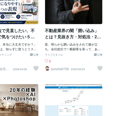
点で見直したい、不
不動産業界の闇「囲い込み」
で気をつけたい５つ
とは？見抜き方・対処法・202
5年の新ルールまで徹底解説！
、本当に大丈夫ですか？」
昔、明らかな囲い込みをされて腹が立
は、知らずに使うとリスク
ち、会社総出で一般顧客を装って、あら
あります。反響どころか、
ゆる手を使って契約まで進めたことがあ
ケティング
記事
ライフスタイル
記事
徴金につながるケースも。
ります！ダメ。ゼッタイ。囲い込み！ど
3
作現場で、ルールが十分に
ーも、Ponchaです('ω')不動産会社に物件
まま広告が作られていま
の売却を依頼したのに、価格や条件は悪
住宅営
poncha0729
2026/04/28
2025/06/23
｜反響改
士として13年、不動産営業
くないのになぜか全然案内の予約が入ら
ってきました。今回は、バ
ない・・。そういった場合は、もしかす
・SUUMO原稿で気をつけ
ると囲い込みをされている可能性がある
表現をお伝えします。⸻■
かもしれません！ということで、今回は
きたい3つのルール不動産広
不動産業界の闇「囲い込み」とは？見抜
のルールで成り立っていま
き方・対処法・2025年の新ルールまで徹
法・景品表示法・不動産公
底解説！というテーマでお話しをしたい
最も細かいルール）特に現
と思います！物件の売却を検討している
いのが「公正競争規約」で
人や現在売却を依頼している人は、この
になりやすい5つの表現①
辺をしっかり理解した方が良いですね！