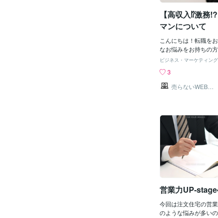
とみなされる。 土地
得ない場合、特定行政
【高収入⁉激務!
同意を得た上で、道路の
マンについて
メートル以上2メート
崖などの場合は、その
こんにちは！転職をお
ル以上4メートル未満
なお悩みをお持ちの方
ものである。 ※wiki
すでしょうか？・頑張
ビジネス・マーケティング
路のうち、やむを理由
が物足りない・もっと
3
距離を道幅2.7ｍま
人脈を活かした仕事がし
ほど、2項道路でもさ
に、『不動産の営業職
売らないWEB不
道路のことなんですね
動産
うか？不動産営業は大
るとこのようにも記載
ります。①売買②賃貸
2条2項道路のうち、
ひお気軽にご相談くだ
将来的にも4mの幅員
お電話もご対応させて
は、救済措置として道
退距離（セットバック
もっとも狭い場合は、1
の幅員は2.7m）ま
話が逸れますが、私が
員2.1ｍで一方通行
営業力UP-stage
今回は注文住宅の営業
のような悩みが多いの