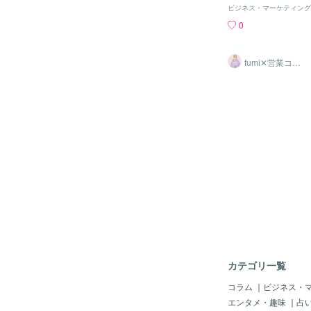
下さい。 ①関係性の構築 ⇒そのためには
ビジネス・マーケティング
お客様のニーズをよく
0
れがポイント ②知識を身につける ⇒もち
ろんプロなのだから信
賢い選択をしよう！ ③要望をヒアリング
fumi✕営業コン
する ⇒ただし、ヒア
サル 皆様に伝
えたい★
把握する為の手段とい
④実際の暮らしを想像
こまで話した3つのコ
約率はグッと上がります。 段階
を踏まえてお客様に寄
業を心がけよう！
カテゴリ一覧
コラム
｜
ビジネス・
エンタメ・趣味
｜
占