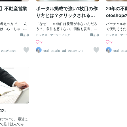
の状況によりやむを
に契約を急かされたときの「正しい立ち
最大級表現（
庁が建築審査会の
?】不動産営業
ポータル掲載で強い1枚目の作
20年の不
回り」をお伝えします！なぜ営業マンは
ければ使用不
中心線から1.35
「今すぐ」を決断させたがるのか？営業
がポイント⸻
り方とは？クリックされる写
otosh
ル未満（片側が川・
マンが購入を急かす理由は、主に2つあり
観データ＋調
真の条件を解説！
ステージ
境界から2.7メート
考えの方で、こん
ます。本当に人気物件で、他で決まりそ
「なぜ、この物件は反響が来ないんだろ
なしは景表
バーチャルホ
）の範囲で指定する
任せられ
はいらっしゃいま
うなケース営業マンの営業テクニック
う？」条件も悪くない。価格も妥当。写
〇分表記80
で便利そうだ
より抜粋42条2項道
っているのに給与
（契約を確定させたい）実は、「2」の営
真も、ちゃんと撮っている。なのに、ま
考慮なし）→
夫？」と思っ
記事
ビジネス・マーケティング
記事
ビジネス・マー
によって敷地後退
自由に働きたい・
業テクニックであるケースも少なくあり
ったく問い合わせが入らない。ポータル
原因に⸻④
ょうか。たし
2
2
で緩和した道路。なる
たい...そんな方
ません。営業マンにとって最も怖いの
を見ると、同じ物件が何社も並んでい
「新築＝1年
ッと置いてく
らに条件緩和される
』はいかがでしょ
は、あなたが一度家に持ち帰って冷静に
る。「またこの物件か」と思われた時点
ム済＝内容
した。でもそ
real_estate_ad
real_est
2022/02/28
2025/12/19
。さらに調べてみ
きく分けて２つあ
なり、「やっぱりやめようかな」「他の
で、選ばれるチャンスはなくなってしま
現（閑静・便
載していいの
されていました。4
内容について、ぜ
物件も見てみようかな」と考え直してし
います。反響が取れていない理由は、物
題に→ 事実
うな画像も見
土地の状況により、
さい！チャットで
まうことです。そのため、意図的に「限
件そのものではなく、“見せ方で負けてい
⸻■なぜ専
だか歪んでい
を確保できない場合
頂きます。
定感」や「タイムリミット」を作ること
る”可能性が高いのです。そして結論を先
くても、ルー
ょっと変だっ
路中心線からの後
で、あなたに冷静な判断をさせないよう
にお伝えします。強い1枚目をつくる条件
ります。実際
ぱり人の目と
）を2m未満とし、
にしている場合があるのです。急かされ
は、バーチャルホームステージングを使
表現が入って
わけです。こ
.35m（道路自体
たときに試したい「3つの対処法」もし営
っているかどうか。今、反響を分けてい
くありません
告に関わってき
で緩和する道路。少し
業マンに「今日決めてください」と言わ
るのはそこにあります。ポータルでは
業経験を活かし
をどう組み合
目にした物件は幅
れたら、以下の3つを意識してみてくださ
「条件」ではなく「写真」で選ばれてい
したバナー
上がりをつく
道路。価格も相場よ
い。① 「他で決まったら縁がなかった」
る不動産ポータルは、見た目以上に競争
まとめバナー
考え方をお伝
と割り切る心の余裕を持つ不動産は一生
が激しい場所です。同じエリア・同じ間
「違反を防ぐ
ことで、「誰
42-
に一度レベルの大きな買い物です。プレ
取り・同じ価格帯の物件が一覧で並び、
⸻■ご相談
が、きっと見
ッシャーを感じたまま契約書に
さらには、同じ物件が複数の会社から掲
夫かな？」と
では、まず「2
について。 最近こ
載されているというのが当たり前の状
Photosh
で是非読んでみて
況。つまり、物件スペックで差をつける
テージングっ