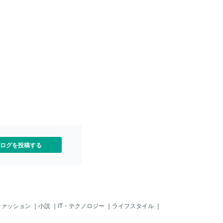
すね。20年の不動産広告経
toshop＝バーチャルホームス
は？ざっくり言えば、「AI
と「人の目の確かさ」を両
上げ方です。AIで家具を配
です。早いし、コストもか
も、どんなにAIが優秀で
見た目としておかしい」と
「これじゃ掲載できない
る経験はありません。たと
浮いて見える。壁の角度が
チグハグ。こういう微妙な
toshopと経験で整えてい
仕事です。そしてもう一つ
「広告のルールを知ってい
。ただきれいにするのでは
ログを投稿する
して問題
ファッション
｜
小説
｜
IT・テクノロジー
｜
ライフスタイル
｜