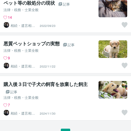
ペット等の殺処分の現状
記事
法律・税務・士業全般
14
相続・遺言相談
2022/09/23
所
悪質ペットショップの実態
記事
法律・税務・士業全般
9
相続・遺言相談
2022/11/22
所
購入後３日で子犬の飼育を放棄した飼主
記事
法律・税務・士業全般
7
相続・遺言相談
2024/11/30
所