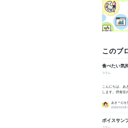
このブ
食べたい気
コラム
こんにちは、あ
します。摂食症
あき＊心を
2026/03/28 
ボイスサン
コラム