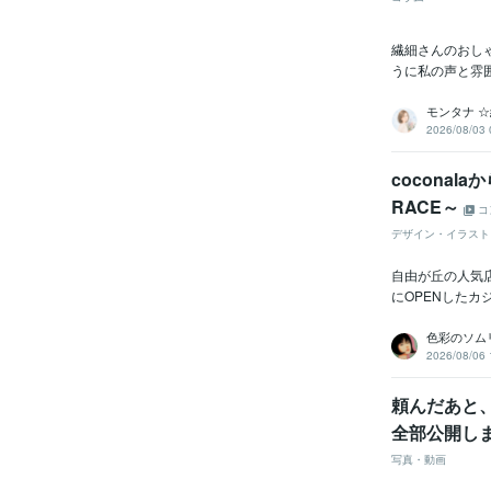
繊細さんのおし
うに私の声と雰
モンタナ 
2026/08/03 
coconal
RACE～
コ
デザイン・イラスト
自由が丘の人気店
にOPENしたカジ
色彩のソム
2026/08/06 
頼んだあと
全部公開し
写真・動画