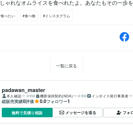
しゃれなオムライスを食べれたよ。あなたもその一歩
#食べたい
#食べ物
#インスタグラム
一覧に戻る
padawan_master
本人確認
機密保持契約(NDA)
インボイス発行事業者
未登録
未登録
0
0.0
1
総販売実績
評価
フォロワー
メッセージを送る
フォ
無料で見積り相談