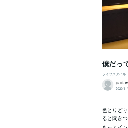
僕だっ
ライフスタイル
pada
2020/11/
色とりどり
ると聞きつ
きっとイン