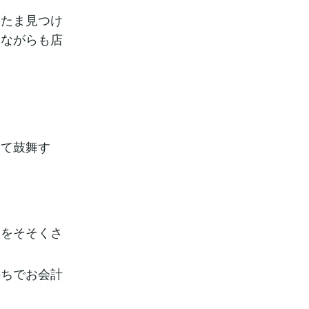
またま見つけ
けながらも店
。
いて鼓舞す
ホをそそくさ
持ちでお会計