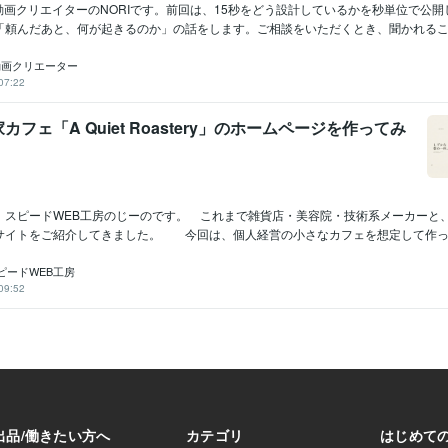
動画クリエイターのNORIです。前回は、15秒をどう設計しているかを秒単位で公
「頼んだあと、何が起きるのか」の話をします。ご相談をいただくとき、聞かれるこ..
I動画クリエーター
07:22
フェ「A Quiet Roastery」のホームページを作ってみ
スピードWEB工房のじーのです。 これまで雑貨店・美容院・技術系メーカーと
サイトをご紹介してきました。 今回は、個人経営の小さなカフェを想定して作ったサ
ピードWEB工房
09:52