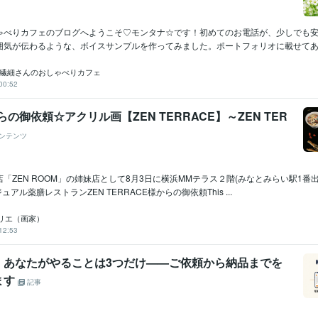
ゃべりカフェのブログへようこそ♡モンタナ☆です！初めてのお電話が、少しでも
囲気が伝わるような、ボイスサンプルを作ってみました。ポートフォリオに載せてあり
☆繊細さんのおしゃべりカフェ
00:52
aからの御依頼☆アクリル画【ZEN TERRACE】～ZEN TER
ンテンツ
「ZEN ROOM」の姉妹店として8月3日に横浜MMテラス２階(みなとみらい駅1番出
ュアル薬膳レストランZEN TERRACE様からの御依頼This ...
リエ（画家）
12:53
、あなたがやることは3つだけ——ご依頼から納品までを
ます
記事