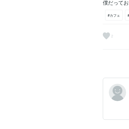
僕だってお
#カフェ
2