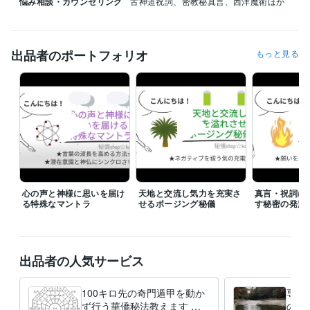
悩み相談・カウンセリング
古神道祝詞、密教秘真言、西洋魔術ほか
出品者のポートフォリオ
もっと見る
心の声と神様に思いを届け
天地と交流し気力を充実さ
真言・祝詞に
る特殊なマントラ
せるポージング秘儀
す秘密の発声
出品者の人気サービス
100キロ先の奇門遁甲を動か
専用
ず行う華僑秘法教えます 直
のご