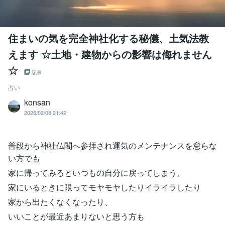
住まいの気を完全神社化する秘儀、土気法教
えます ☆土地・建物からの影響は侮れません
☆
記事
占い
konsan
2026/02/08 21:42
普段から神社仏閣へ参拝され運気のメンテナンスを怠らな
い方でも
家に帰ってみるといつもの自分に戻ってしまう、
家にいるときに限ってモヤモヤしたりイライラしたり
家から出たくなくなったり、
いいことが最近あまりないと思う方も