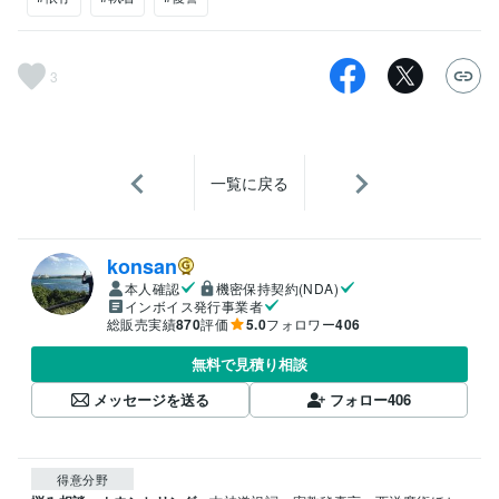
3
一覧に戻る
konsan
本人確認
機密保持契約(NDA)
インボイス発行事業者
総販売実績
870
評価
5.0
フォロワー
406
無料で見積り相談
メッセージを送る
フォロー
406
得意分野