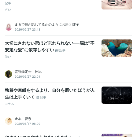
記事
占い
まるで彼が話してるかのようにお届けl運子
2026/05/27 23:43
大切にされない恋ほど忘れられない──脳は“不
安定な愛”に依存しやすい
記事
学び
霊視鑑定士 神凪
2026/05/27 22:04
執着や束縛をするより、自分を磨いたほうが人
生は上手くいく
記事
コラム
金本 愛奈
2026/05/17 06:09