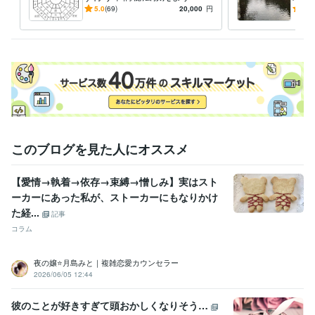
伝☆遠方へ旅行しなくても方
5.0
(69)
20,000
円
5.0
位のエネルギーを持ち帰る☆
このブログを見た人にオススメ
【愛情→執着→依存→束縛→憎しみ】実はスト
ーカーにあった私が、ストーカーにもなりかけ
た経...
記事
コラム
夜の嬢⭐月島みと｜複雑恋愛カウンセラー
2026/06/05 12:44
彼のことが好きすぎて頭おかしくなりそう…