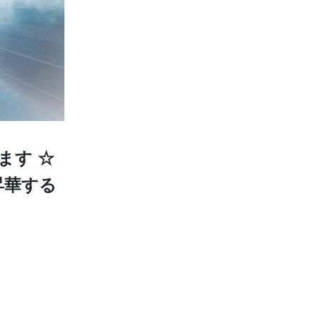
ます ☆
昇華する