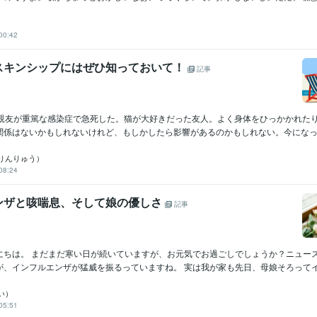
00:42
スキンシップにはぜひ知っておいて！
記事
、親友が重篤な感染症で急死した。猫が大好きだった友人。よく身体をひっかかれた
関係はないかもしれないけれど、もしかしたら影響があるのかもしれない。今になって、
りんりゅう）
08:24
ンザと咳喘息、そして娘の優しさ
記事
にちは。 まだまだ寒い日が続いていますが、お元気でお過ごしでしょうか？ニュー
、インフルエンザが猛威を振るっていますね。 実は我が家も先日、母娘そろってイン
さい）
05:51