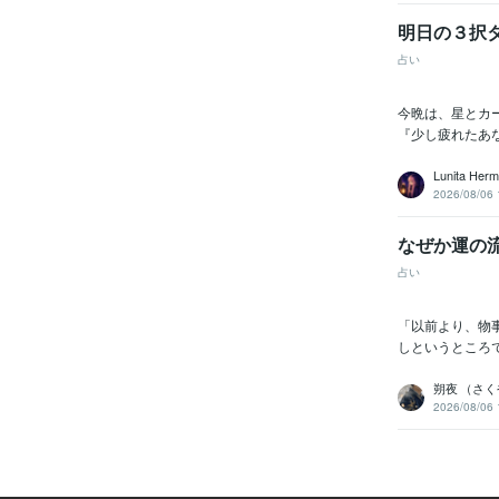
明日の３択タロ
占い
今晩は、星とカ
『少し疲れたあな
Lunita Herm
2026/08/06 
なぜか運の
占い
「以前より、物
しというところ
朔夜 （さ
2026/08/06 