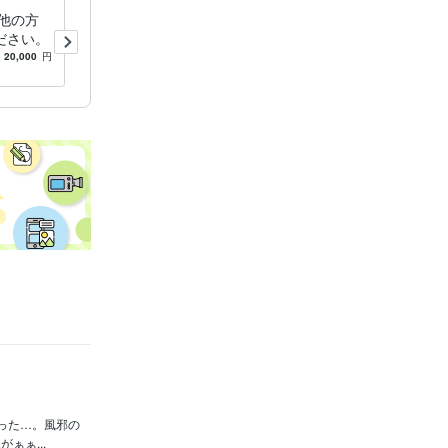
他の方
苦手な人物事を平気にするシ
ださい。
ャーマン秘儀教えます ☆心
の帰る場所・空の境地に至る
20,000
円
5.0
(31)
16,000
円
向かう所敵無しの技法☆
った…。風邪の
ぁぁ...