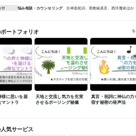
悩み相談・カウンセリング
古神道祝詞、密教秘真言、西洋魔術ほか
分野
のポートフォリオ
も
神様に思いを届
天地と交流し気力を充実
真言・祝詞に神仏の力
なマントラ
させるポージング秘儀
宿す秘密の発声法
の人気サービス