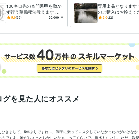
100キロ先の奇門遁甲を動か
専用出品となります 
ず行う華僑秘法教えます 直
のご購入はお控えく
伝☆遠方へ旅行しなくても方
5.0
(69)
20,000
円
5.0
(22)
位のエネルギーを持ち帰る☆
ログを見た人にオススメ
をひきまして。6年ぶりですね…。調子に乗ってマスクしていなかったのがいけなか
いのですよ。喉がちょっとおかしいなぁ、ってくらいで。鼻水もないし。ただ、喘息が