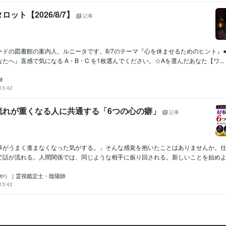
ット【2026/8/7】
記事
ードの図書館の案内人、ルニータです。8/7のテーマ『心を休ませるためのヒント』
たへ』直感で気になる A・B・C を1枚選んでください。☆Aを選んだあなた【ワ...
it
13:42
流れが重くなる人に共通する「6つの心の癖」
記事
事がうまく進まなくなった気がする。」そんな感覚を抱いたことはありませんか。
で話が流れる。人間関係では、同じような相手に振り回される。新しいことを始めよう
くや）｜霊視鑑定士・陰陽師
13:42