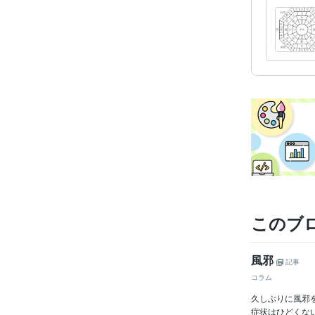
このブ
風邪
記事
コラム
久しぶりに風邪
症状はひどくな