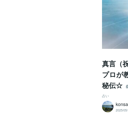
真言（
プロが
秘伝☆
占い
kons
2025/05/