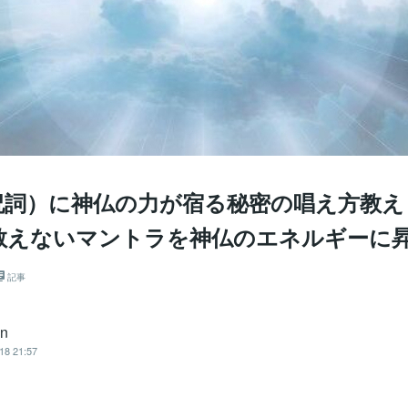
祝詞）に神仏の力が宿る秘密の唱え方教え
教えないマントラを神仏のエネルギーに
記事
an
18 21:57