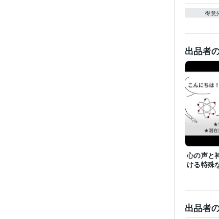
得意
出品者
心の声と
ける特殊
出品者