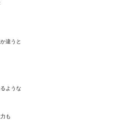
が
何か違うと
するような
す力も