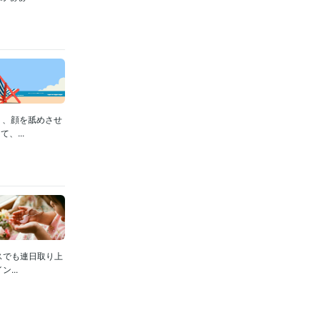
り、顔を舐めさせ
...
スでも連日取り上
...