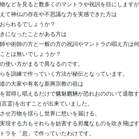
物などを見ると数多くのマントラや祝詞を目にします
えて神仏の存在や不思議な力を実感できた方は
おられるでしょうか？
きになったことがある方は
師や術師の方と一般の方の祝詞やマントラの唱え方は
ことは無いでしょうか？
の使い方がまるで異なるのです。
らを訓練で作っていく方法が秘伝となっています。
道の大家や有名な新興宗教の祖は
を習得し唱えるだけで魑魅魍魎が恐れおののいて退散
(言霊)を出すことが出来ていました。
させ万物を揺らし世界に想いを届ける。
実現する力もそれらを妨害する邪魔なものを吹き飛ば
トラを「息」で作っていたわけです。