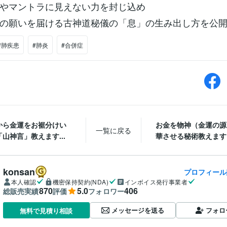
やマントラに見えない力を封じ込め
の願いを届ける古神道秘儀の「息」の生み出し方を公
#肺疾患
#肺炎
#合併症
から金運をお裾分けい
お金を物神（金運の源
一覧に戻る
山神言」教えます...
華させる秘術教えます ☆
konsan
プロフィール
本人確認
機密保持契約(NDA)
インボイス発行事業者
870
5.0
406
総販売実績
評価
フォロワー
メッセージを送る
フォロ
無料で見積り相談