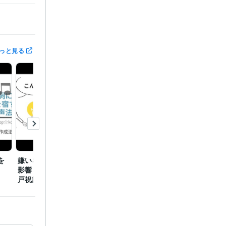
っと見る
を
嫌いな人から想われる悪
青龍白虎朱雀玄武 四神
北斗七
影響を無力化する「天岩
が目覚める密教秘儀
を下ろ
戸祝詞」
事」