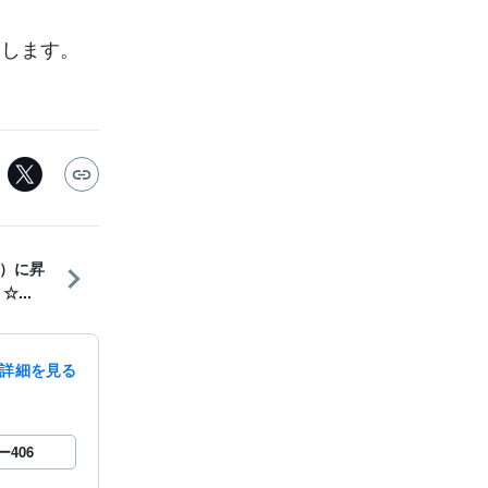
開します。
）に昇
...
詳細を見る
ー
406