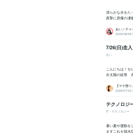
清らかな水をた
真摯に原爆の凄
あい／チャ
2026/08/06 
7/26(日)
占い
こんにちは！セレ
🌼太陽の紋章 
【マヤ暦☆
2026/07/25 
テクノロジ
IT・テクノロジー
暑い夏や運動を
ますこれを脱水