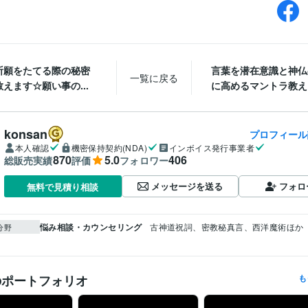
祈願をたてる際の秘密
言葉を潜在意識と神仏
一覧に戻る
えます☆願い事の...
に高めるマントラ教えま
konsan
プロフィール
本人確認
機密保持契約(NDA)
インボイス発行事業者
870
5.0
406
総販売実績
評価
フォロワー
メッセージを送る
フォロ
無料で見積り相談
悩み相談・カウンセリング
古神道祝詞、密教秘真言、西洋魔術ほか
分野
のポートフォリオ
も