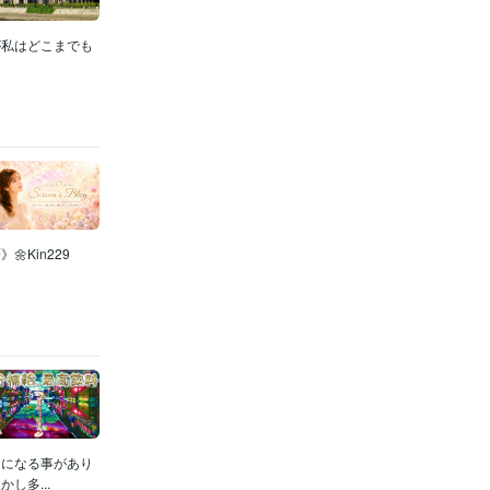
が私はどこまでも
🌼Kin229
足になる事があり
し多...