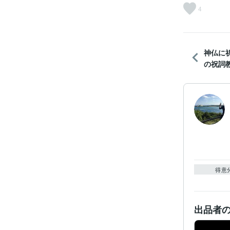
4
神仏に
の祝詞教
得意
出品者