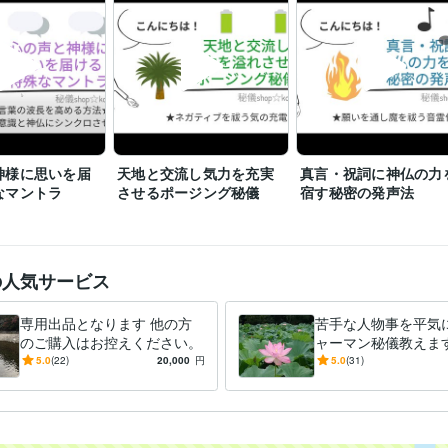
神様に思いを届
天地と交流し気力を充実
真言・祝詞に神仏の力
なマントラ
させるポージング秘儀
宿す秘密の発声法
の人気サービス
専用出品となります 他の方
苦手な人物事を平気
のご購入はお控えください。
ャーマン秘儀教えます
の帰る場所・空の境
5.0
(22)
20,000
円
5.0
(31)
向かう所敵無しの技