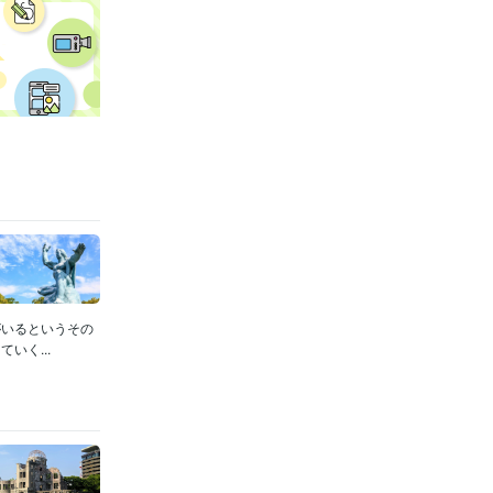
がいるというその
いく...