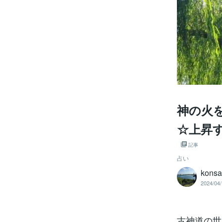
神の火
☆上昇
記事
占い
kons
2024/04/
古神道の世