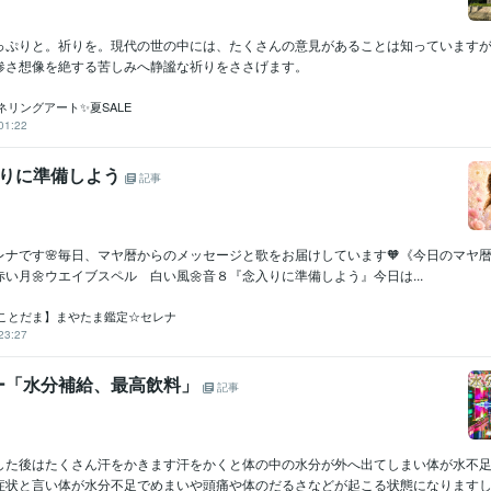
っぷりと。祈りを。現代の世の中には、たくさんの意見があることは知っています
惨さ想像を絶する苦しみへ静謐な祈りをささげます。
ネリングアート✨夏SALE
01:22
念入りに準備しよう
記事
ナです🌸毎日、マヤ暦からのメッセージと歌をお届けしています🧡《今日のマヤ暦》
赤い月🌼ウエイブスペル 白い風🌼音８『念入りに準備しよう』今日は...
ことだま】まやたま鑑定☆セレナ
23:27
ー「水分補給、最高飲料」
記事
した後はたくさん汗をかきます汗をかくと体の中の水分が外へ出てしまい体が水不
症状と言い体が水分不足でめまいや頭痛や体のだるさなどが起こる状態になりますしか