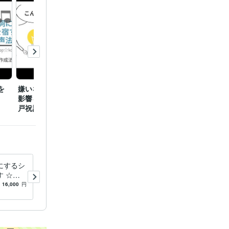
を
嫌いな人から想われる悪
青龍白虎朱雀玄武 四神
北斗七
影響を無力化する「天岩
が目覚める密教秘儀
を下ろ
戸祝詞」
事」
にするシ
お稲荷さんを自分につける秘
 ☆心
密の唄教えます ☆稲荷神社
地に至る
のきつねさんに一生分の衣食
16,000
円
5.0
(40)
6,000
円
法☆
住をおまかせする方法☆