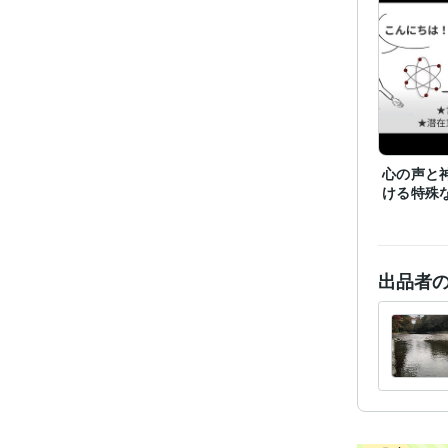
心の声と
ける特殊
出品者