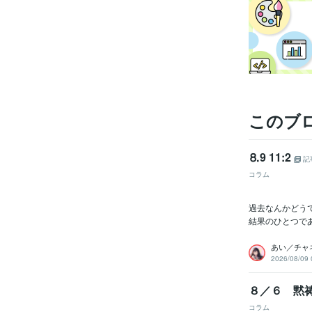
このブ
⒏9 11:2
記
コラム
過去なんかどう
結果のひとつで
あい／チャ
2026/08/09 
８／６ 黙
コラム