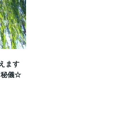
えます
る秘儀☆