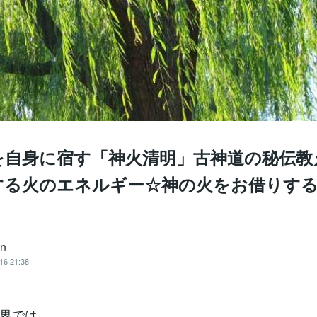
を自身に宿す「神火清明」古神道の秘伝教
する火のエネルギー☆神の火をお借りす
an
16 21:38
界では