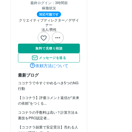
最終ログイン：
3時間前
稼働状況
対応可能です
クリエイティブディレクター／デザイ
ナー
法人
男性
無料で見積り相談
メッセージを送る
依頼方法について
最新ブログ
ココナラで今すぐやめるべき5つのNG
行動
【ココナラ】評価コメント返信が“未来
の依頼”をつくる...
ココナラの手数料は高い？計算方法＆
裏技をPRO認定者...
【ココナラ副業で安定受注】売れる人