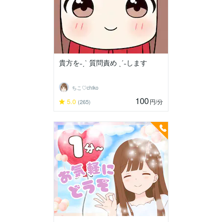
貴方を˗ˏˋ 質問責め ˎˊ˗します
ちこ♡chiko
100
5.0
円
/分
(265)