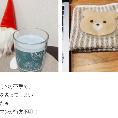
うのが下手で、
を炙ってしまい、
た🔥
マンが行方不明..）