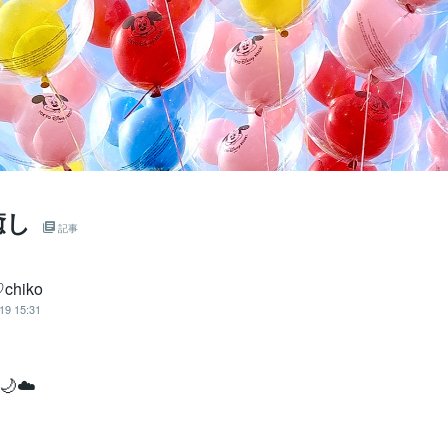
癒し
記事
hiko
19 15:31
☁️