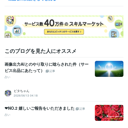
事前にメッセージをいただけますとスムーズです。
得意分野
占い
魂構造再設計
根源レイヤー再統合
PAC深層読解
香波再統合
アルケミー
量子現実創造
クンダリーニ覚醒統合（Lv.99.9）
カルマ
構造解放
量子エネルギー調整
魂ホロスコープ読解
魂レベル変容サ
ポート
エネルギーワーク
覚醒エネルギー
クンダリーニ覚醒
波動調整
ツインレイ・魂統合
魂構造再設計
運命書き換え
現実創造・深層構文
プレミアムスピリチュ
魂レベル変容
このブログを見た人にオススメ
語学力
英語
日常会話レベル
画像出力AIとのやり取りに唸らされた件（サー
ビス出品にあたって）
記事
占い
ピタちゃん
2026/06/13 04:18
❤NO.2 嬉しいご報告をいただきました
記事
占い