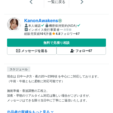
一覧に戻る
KanonAwakens
本人確認
機密保持契約(NDA)
インボイス発行事業者
未登録
総販売実績
101
評価
4.8
フォロワー
67
無料で見積り相談
メッセージを送る
フォロー
67
スケジュール
現在は 日中〜夕方・夜の20〜23時頃 を中心にご対応しております。

（午前・午後ともに柔軟に対応可能です）

施術準備・香波調整の工程上、

深夜・早朝のリアルタイム対応は難しい場合がございますが、

メッセージはできる限り当日中に丁寧にご返信いたします。

お急ぎの方、特定の時間帯をご希望の方は、

出品者の実績をもっと見る