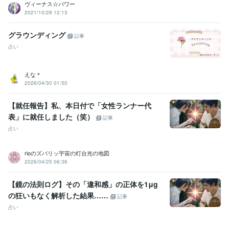
ヴィーナス☆パワー
2021/10/28 12:13
グラウンディング
記事
占い
えな＊
2026/04/30 01:50
【就任報告】私、本日付で「女性ランナー代
表」に就任しました（笑）
記事
占い
rioのズバリッ宇宙の灯台光の地図
2026/04/25 06:36
【鏡の法則ログ】その「違和感」の正体を1μg
の狂いもなく解析した結果……
記事
占い