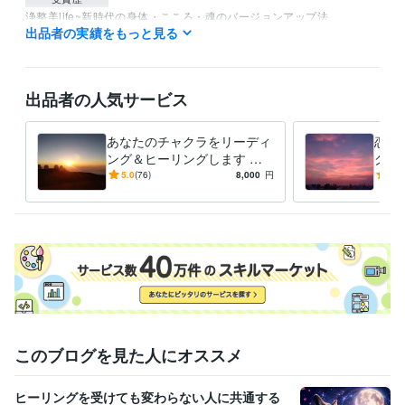
浄整美life~新時代の身体・こころ・魂のバージョンアップ法
出品者の実績をもっと見る
資格・検定
認定レイキティーチャー
取得年 : 2020年
出品者の人気サービス
得意分野
占い
ヒーリング
恋愛・人間関係・過去
あなたのチャクラをリーディ
恋愛
ング＆ヒーリングします 人
グ&
生を好転させたい！前進させ
おい
5.0
(76)
8,000
円
5.0
たい！スッキリさせたい！方
ロッ
へ
除
このブログを見た人にオススメ
ヒーリングを受けても変わらない人に共通する