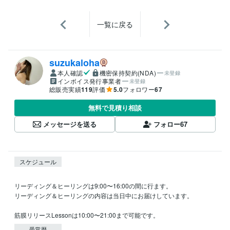
一覧に戻る
suzukaloha
本人確認
機密保持契約(NDA)
未登録
インボイス発行事業者
未登録
総販売実績
119
評価
5.0
フォロワー
67
無料で見積り相談
メッセージを送る
フォロー
67
スケジュール
リーディング＆ヒーリングは9:00〜16:00の間に行ます。

リーディング＆ヒーリングの内容は当日中にお届けしています。

筋膜リリースLessonは10:00〜21:00まで可能です。
受賞歴