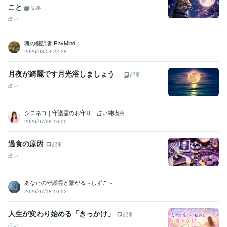
こと
記事
占い
魂の翻訳者 RayMind
2026/08/04 22:28
月夜が綺麗です月光浴しましょう
記事
占い
シロネコ｜守護霊のお守り｜占い純喫茶
2026/07/28 16:00
過食の原因
記事
占い
あなたの守護霊と繋がる～しずこ～
2026/07/18 10:52
人生が変わり始める「きっかけ」
記事
占い