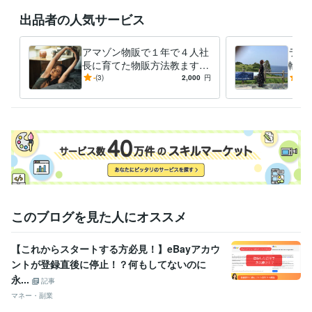
出品者の人気サービス
アマゾン物販で１年で４人社
ライ
長に育てた物販方法教ます
輸入
これやればいいのに。人が気
カテ
-
(3)
2,000
円
4.9
付かない。参入しにくいカテ
きま
ゴリ
このブログを見た人にオススメ
【これからスタートする方必見！】eBayアカウ
ントが登録直後に停止！？何もしてないのに
永...
記事
マネー・副業