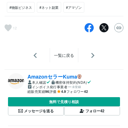
#物販ビジネス
#ネット副業
#アマゾン
12
一覧に戻る
AmazonセラーKuma
本人確認
機密保持契約(NDA)
インボイス発行事業者
未登録
総販売実績
96
評価
4.9
フォロワー
42
無料で見積り相談
メッセージを送る
フォロー
42