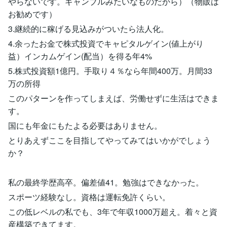
やらないです。ギャンブルみたいなものだから）（物販は
お勧めです）
3.継続的に稼げる見込みがついたら法人化。
4.余ったお金で株式投資でキャピタルゲイン(値上がり
益）インカムゲイン(配当）を得る年4%
5.株式投資額1億円。手取り４％なら年間400万。月間33
万の所得
このパターンを作ってしまえば、労働せずに生活はできま
す。
国にも年金にもたよる必要はありません。
とりあえずここを目指してやってみてはいかがでしょう
か？
私の最終学歴高卒。偏差値41。勉強はできなかった。
スポーツ経験なし。資格は運転免許くらい。
この低レベルの私でも、3年で年収1000万超え。着々と資
産構築できてます。