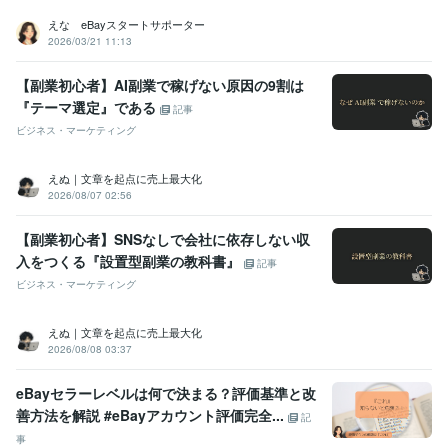
えな eBayスタートサポーター
2026/03/21 11:13
【副業初心者】AI副業で稼げない原因の9割は
『テーマ選定』である
記事
ビジネス・マーケティング
えぬ｜文章を起点に売上最大化
2026/08/07 02:56
【副業初心者】SNSなしで会社に依存しない収
入をつくる『設置型副業の教科書』
記事
ビジネス・マーケティング
えぬ｜文章を起点に売上最大化
2026/08/08 03:37
eBayセラーレベルは何で決まる？評価基準と改
善方法を解説 #eBayアカウント評価完全...
記
事