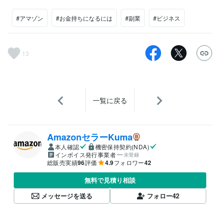
#アマゾン
#お金持ちになるには
#副業
#ビジネス
13
一覧に戻る
AmazonセラーKuma
本人確認
機密保持契約(NDA)
インボイス発行事業者
未登録
総販売実績
96
評価
4.9
フォロワー
42
無料で見積り相談
メッセージを送る
フォロー
42