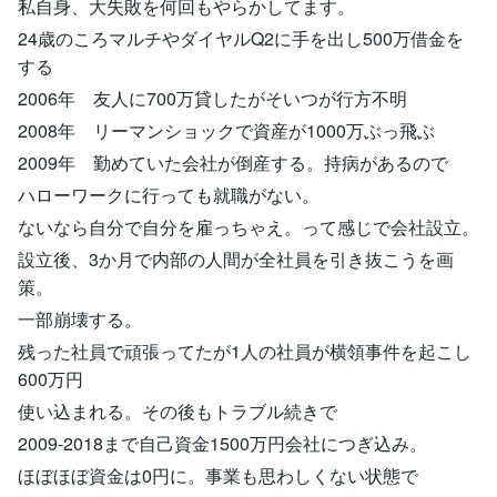
私自身、大失敗を何回もやらかしてます。
24歳のころマルチやダイヤルQ2に手を出し500万借金を
する
2006年 友人に700万貸したがそいつが行方不明
2008年 リーマンショックで資産が1000万ぶっ飛ぶ
2009年 勤めていた会社が倒産する。持病があるので
ハローワークに行っても就職がない。
ないなら自分で自分を雇っちゃえ。って感じで会社設立。
設立後、3か月で内部の人間が全社員を引き抜こうを画
策。
一部崩壊する。
残った社員で頑張ってたが1人の社員が横領事件を起こし
600万円
使い込まれる。その後もトラブル続きで
2009-2018まで自己資金1500万円会社につぎ込み。
ほぼほぼ資金は0円に。事業も思わしくない状態で