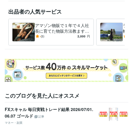
出品者の人気サービス
アマゾン物販で１年で４人社
ライ
長に育てた物販方法教ます
輸入
これやればいいのに。人が気
カテ
-
(3)
2,000
円
4.9
付かない。参入しにくいカテ
きま
ゴリ
このブログを見た人にオススメ
FXスキャル 毎日実戦トレード結果 2026/07/01.
06.07 ゴールド
記事
マネー・副業