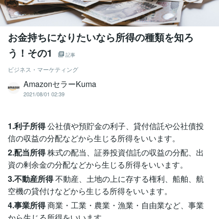
お金持ちになりたいなら所得の種類を知ろ
う！その1
記事
ビジネス・マーケティング
AmazonセラーKuma
2021/08/01 02:39
1.利子所得
公社債や預貯金の利子、貸付信託や公社債投
信の収益の分配などから生じる所得をいいます。
2.配当所得
株式の配当、証券投資信託の収益の分配、出
資の剰余金の分配などから生じる所得をいいます。
3.不動産所得
不動産、土地の上に存する権利、船舶、航
空機の貸付けなどから生じる所得をいいます。
4.事業所得
商業・工業・農業・漁業・自由業など、事業
から生じる所得をいいます。