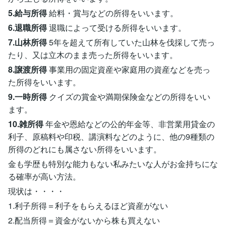
5.給与所得
給料・賞与などの所得をいいます。
6.退職所得
退職によって受ける所得をいいます。
7.山林所得
5年を超えて所有していた山林を伐採して売っ
たり、又は立木のまま売った所得をいいます。
8.譲渡所得
事業用の固定資産や家庭用の資産などを売っ
た所得をいいます。
9.一時所得
クイズの賞金や満期保険金などの所得をいい
ます。
10.雑所得
年金や恩給などの公的年金等、非営業用貸金の
利子、原稿料や印税、講演料などのように、他の9種類の
所得のどれにも属さない所得をいいます。
金も学歴も特別な能力もない私みたいな人がお金持ちにな
る確率が高い方法。
現状は・・・・
1.利子所得＝利子をもらえるほど資産がない
2.配当所得＝資金がないから株も買えない