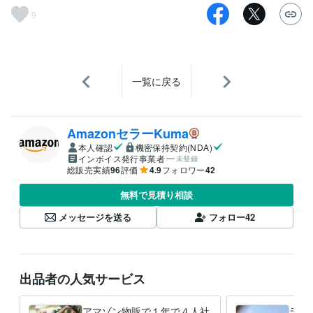
9
一覧に戻る
AmazonセラーKuma
本人確認
機密保持契約(NDA)
インボイス発行事業者
未登録
総販売実績
96
評価
4.9
フォロワー
42
無料で見積り相談
メッセージを送る
フォロー
42
出品者の人気サービス
アマゾン物販で１年で４人社
ライ