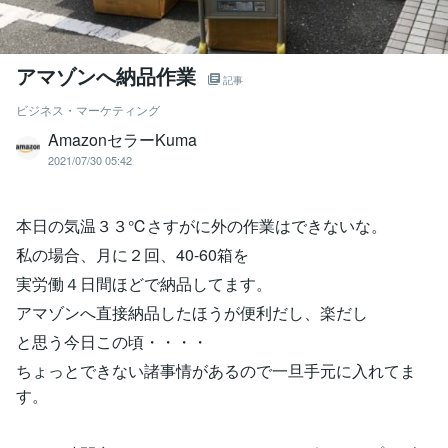
アマゾンへ納品作業
記事
ビジネス・マーケティング
AmazonセラーKuma
2021/07/30 05:42
本日の気温３３℃さすがに外の作業はできないな。
私の場合、月に２回、40-60箱を
実労働４日間ほどで納品してます。
アマゾンへ直接納品したほうが便利だし、楽だし
と思う今日この頃・・・・
ちょっとできない諸事情があるので一旦手元に入れてま
す。