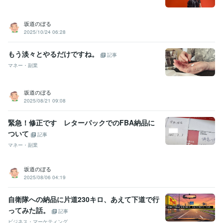
坂道のぼる
2025/10/24 06:28
もう淡々とやるだけですね。
記事
マネー・副業
坂道のぼる
2025/08/21 09:08
緊急！修正です レターパックでのFBA納品に
ついて
記事
マネー・副業
坂道のぼる
2025/08/06 04:19
自衛隊への納品に片道230キロ、あえて下道で行
ってみた話。
記事
ビジネス・マーケティング