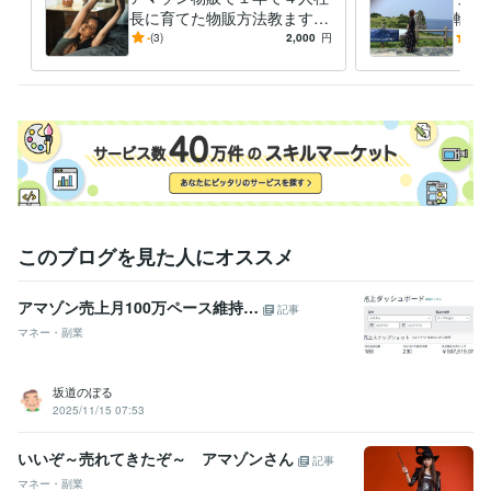
長に育てた物販方法教ます
輸入
これやればいいのに。人が気
カテ
-
(3)
2,000
円
4.9
付かない。参入しにくいカテ
きま
ゴリ
このブログを見た人にオススメ
アマゾン売上月100万ペース維持…
記事
マネー・副業
坂道のぼる
2025/11/15 07:53
いいぞ～売れてきたぞ～ アマゾンさん
記事
マネー・副業